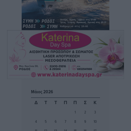
Τοπικές Ειδήσεις
•
πριν 3 ώρες
ΑΕΡΑ: Δεν σταματάει να ενισχύεται, νέο απόκτημα ο
Μητρόπουλος
Αθλητικά
•
πριν 3 ώρες
Κλεάνθης: Δουλειές μετά ευχαριστιών στο γήπεδο,
ατομικό για δύο
Αθλητικά
•
πριν 3 ώρες
Φοίβος: Εν αναμονή του Νίκου Λαζίδη
Αθλητικά
•
πριν 3 ώρες
Μάιος 2026
Ιάλυσος Β’: Νωρίς νωρίς μπήκαν στα βάσανα της
Δ
Τ
Τ
Π
Π
Σ
Κ
προετοιμασίας
1
2
3
Αθλητικά
•
πριν 3 ώρες
4
5
6
7
8
9
10
Εθνικός Αρχίπολης: Μεγάλο βήμα προόδου η ίδρυση
11
12
13
14
15
16
17