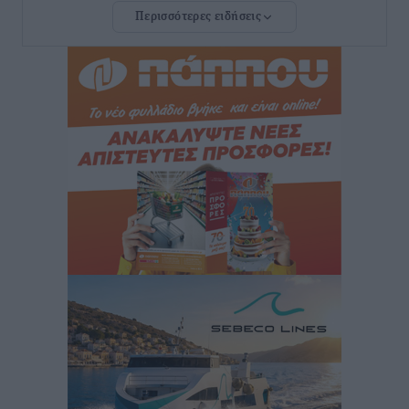
Περισσότερες ειδήσεις
Αυτοκίνητο μπήκε παράνομα σε μονόδρομο στο
Μαστιχάρι – Αναποδογύρισε όχημα με μητέρα και
5χρονο παιδί
Τοπικές Ειδήσεις
•
πριν 3 ώρες
“Η Ευρώπη αντιμετώπιζε το προσφυγικό σαν ταινία
τρόμου” – Η συγκλονιστική μαρτυρία της Χαρούλας
Γιασιράνη στον RV για τα γεγονότα που οδήγησαν στο
Σύμφωνο της Λέρου
Τοπικές Ειδήσεις
•
πριν 3 ώρες
Συναυλία με τον Γιάννη Κότσιρα στις 21 Αυγούστου
Πολιτιστικά
•
πριν 3 ώρες
Έκτακτη συνεδρίαση της Δημοτικής Επιτροπής Ρόδου
αύριο Παρασκευή 7 Αυγούστου