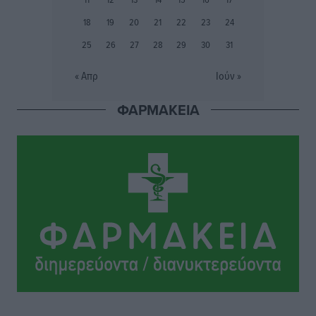
Ακαδημίας
18
19
20
21
22
23
24
Αθλητικά
•
πριν 3 ώρες
25
26
27
28
29
30
31
Ιππότες: Με το βλέμμα στραμμένο στο μέλλον
« Απρ
Ιούν »
Αθλητικά
•
πριν 3 ώρες
ΦΑΡΜΑΚΕΙΑ
ΠΑΜΕ ΣΤΟΙΧΗΜΑ: Περισσότερα από 95 εκατομμύρια
ευρώ σε κέρδη μοίρασε τον Ιούλιο
Αθλητικά
•
πριν 4 ώρες
Ολοκλήρωση του έργου αναβάθμισης των
υποδομών του Νεστορίδειου Μελάθρου
Τοπικές Ειδήσεις
•
πριν 4 ώρες
Γ.Σ. Διαγόρας: Στα «κυανέρυθρα» ο Janni Pembe
Αθλητικά
•
πριν 5 ώρες