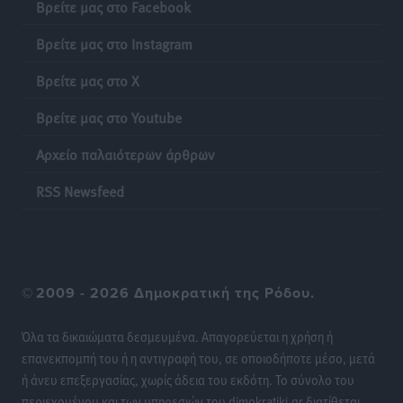
Βρείτε μας στο Facebook
Τοπικές Ειδήσεις
•
πριν 11 ώρες
Βρείτε μας στο Instagram
Ακρίβεια: Σημαντικές οι διατακτικές σίτισης για 3
στους 4 εργαζομένους
Βρείτε μας στο X
Ειδήσεις
•
πριν 11 ώρες
Βρείτε μας στο Youtube
Κινητοποίηση της Πυροσβεστικής στην Κάρπαθο, για
Αρχείο παλαιότερων άρθρων
τη φωτιά στην περιοχή Σάνταλο
RSS Newsfeed
Τοπικές Ειδήσεις
•
πριν 11 ώρες
Η Ρόδος μπαίνει στη διεκδίκηση για τη Μεσογειακή
Πρωτεύουσα Πολιτισμού και Διαλόγου 2028
Τοπικές Ειδήσεις
•
πριν 11 ώρες
©
2009 - 2026 Δημοκρατική της Ρόδου.
Σύμη: Στον 8ο αγνοούμενο Γερμανό τουρίστα ανήκει η
Όλα τα δικαιώματα δεσμευμένα. Απαγορεύεται η χρήση ή
σορός που εντοπίστηκε
επανεκπομπή του ή η αντιγραφή του, σε οποιοδήποτε μέσο, μετά
Τοπικές Ειδήσεις
•
πριν 11 ώρες
ή άνευ επεξεργασίας, χωρίς άδεια του εκδότη. Το σύνολο του
περιεχομένου και των υπηρεσιών του dimokratiki.gr διατίθεται