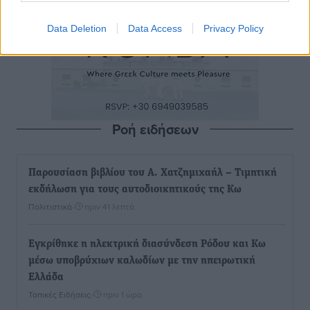
Data Deletion
Data Access
Privacy Policy
Ροή ειδήσεων
Παρουσίαση βιβλίου του Α. Χατζημιχαήλ – Τιμητική
εκδήλωση για τους αυτοδιοικητικούς της Κω
Πολιτιστικά
•
πριν 41 λεπτά
Εγκρίθηκε η ηλεκτρική διασύνδεση Ρόδου και Κω
μέσω υποβρύχιων καλωδίων με την ηπειρωτική
Ελλάδα
Τοπικές Ειδήσεις
•
πριν 1 ώρα