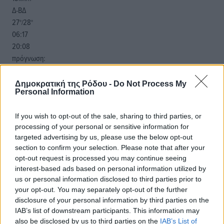
Δ-ΒΔ
27
28
°/
°
06:17
20:08
πρόγνωση:
33
°
ΠΑ
Δημοκρατική της Ρόδου -
Do Not Process My
Personal Information
28
°
ΣΑ
If you wish to opt-out of the sale, sharing to third parties, or
29
°
processing of your personal or sensitive information for
ΚΥ
targeted advertising by us, please use the below opt-out
29
°
section to confirm your selection. Please note that after your
ΔΕ
opt-out request is processed you may continue seeing
interest-based ads based on personal information utilized by
us or personal information disclosed to third parties prior to
your opt-out. You may separately opt-out of the further
disclosure of your personal information by third parties on the
IAB’s list of downstream participants. This information may
also be disclosed by us to third parties on the
IAB’s List of