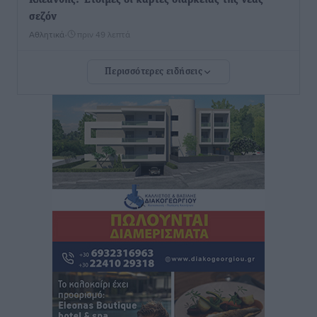
Κλεάνθης: Έτοιμες οι κάρτες διαρκείας της νέας
σεζόν
Αθλητικά
•
πριν 49 λεπτά
Περισσότερες ειδήσεις
Ατρόμητος Διμυλιάς: Ο Μαργαρίτης και μία
αδιαπραγμάτευτη φιλοσοφία
Αθλητικά
•
πριν 50 λεπτά
Γ.Σ. Διαγόρας: Επέστρεψε στις Ακαδημίες η Ειρήνη
Παπαεμμανουήλ
Αθλητικά
•
πριν 2 ώρες
ΣΚΟΕ: Σαββατοκύριακο με αγώνες από τον Σ.Σ. Ρόδου
Αθλητικά
•
πριν 3 ώρες
Συνελήφθη 37χρονη στη Ρόδο γιατί είχε αφήσει τα
τρία ανήλικα παιδιά της χωρίς επιτήρηση
Τοπικές Ειδήσεις
•
πριν 3 ώρες