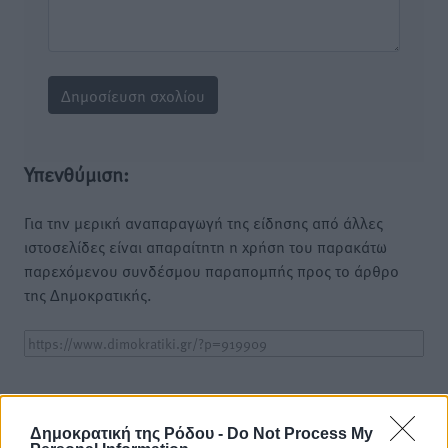
Υπενθύμιση:
Για την μερική αναπαραγωγή της είδησης από άλλες
ιστοσελίδες είναι απαραίτητη η χρήση του παρακάτω
παρεχόμενου συνδέσμου παραπομπής προς το άρθρο
της Δημοκρατικής.
o καιρός τώρα:
Δημοκρατική της Ρόδου -
Do Not Process My