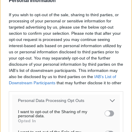
Personal Information
30
°
αίθριος καιρός
If you wish to opt-out of the sale, sharing to third parties, or
83
%
processing of your personal or sensitive information for
14
km/h
targeted advertising by us, please use the below opt-out
Δ
section to confirm your selection. Please note that after your
29
30
°/
°
opt-out request is processed you may continue seeing
06:18
interest-based ads based on personal information utilized by
20:07
us or personal information disclosed to third parties prior to
πρόγνωση:
your opt-out. You may separately opt-out of the further
disclosure of your personal information by third parties on the
32
°
IAB’s list of downstream participants. This information may
ΣΑ
also be disclosed by us to third parties on the
IAB’s List of
30
°
Downstream Participants
that may further disclose it to other
ΚΥ
third parties.
29
°
ΔΕ
Personal Data Processing Opt Outs
29
°
I want to opt-out of the Sharing of my
ΤΡ
personal data.
Opted In
I want to opt-out of the Sale of my