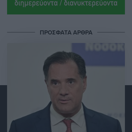
νικητές οι VAR!
Αθλητικά
•
πριν 5 ώρες
Νέα αεροσκάφη, drones, δασοκομάντος: Τι έχει
ΠΡΟΣΦΑΤΑ ΑΡΘΡΑ
αλλάξει στην Πολιτική Προστασί
Ειδήσεις
•
πριν 5 ώρες
Άδωνις Γεωργιάδης στον RV: “Στο υπουργείο
εξετάζουμε την θεσμοθέτηση τρίτης κατηγορίας
κινήτρων, ειδικά για τα νοσοκομεία στα νησιά”
Τοπικές Ειδήσεις
•
πριν 5 ώρες
Θετικό κλίμα και κοινό όραμα για την ανάδειξη της
ιστορίας της Ρόδου στο Αεροδρόμιο «Διαγόρας»
Τοπικές Ειδήσεις
•
πριν 5 ώρες
Αντώνης Καμπουράκης: «Ένα σπουδαίο έργο
πολιτισμού για τη Ρόδο, που σχεδιάσαμε και