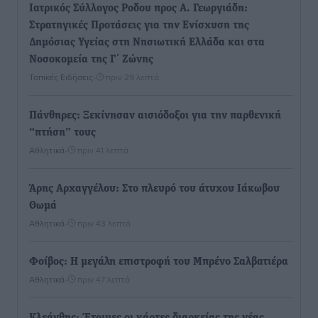
Iατρικός Σύλλογος Ροδου προς Α. Γεωργιάδη:
Στρατηγικές Προτάσεις για την Ενίσχυση της
Δημόσιας Υγείας στη Νησιωτική Ελλάδα και στα
Νοσοκομεία της Γ΄ Ζώνης
Τοπικές Ειδήσεις
•
πριν 29 λεπτά
Πάνθηρες: Ξεκίνησαν αισιόδοξοι για την παρθενική
“πτήση” τους
Αθλητικά
•
πριν 41 λεπτά
Άρης Αρχαγγέλου: Στο πλευρό του άτυχου Ιάκωβου
Θωμά
Αθλητικά
•
πριν 43 λεπτά
Φοίβος: Η μεγάλη επιστροφή του Μπρένο Σαλβατιέρα
Αθλητικά
•
πριν 47 λεπτά