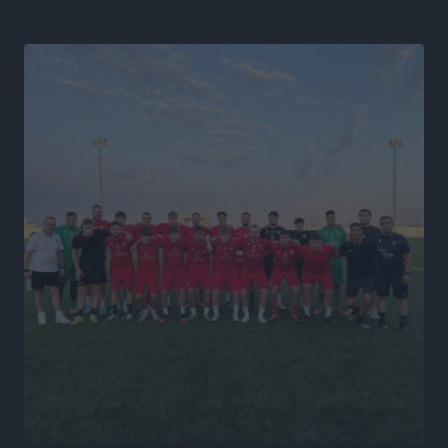
Συνεδριάζει η Δημοτική Επιτροπή Ρόδου την Δευτέρα
10 Αυγούστου
Τοπικές Ειδήσεις
•
πριν 6 ώρες
Ο Ακύλας στη Ρόδο 10 Αυγούστου στο βοηθητικό
στάδιο Διαγόρα
Πολιτιστικά
•
πριν 6 ώρες
Τη χρηματοδότηση των καμένων εκτάσεων στην
Κάλυμνο, των αναγκαίων αντιπλημμυρικών και
αντιδιαβρωτικών έργων και την άμεση ενίσχυση
αγροτών και κτηνοτρόφων που υπέστησαν ζημιές,
ζητά ο Μάνος Κόνσολας
Τοπικές Ειδήσεις
•
πριν 7 ώρες
Θεσμοθετείται από σήμερα το νέο Ειδικό Χωροταξικό
Πλαίσιο για τον Τουρισμό με κοινή υπουργική
απόφαση