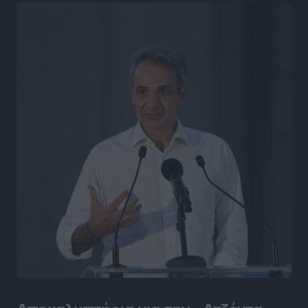
Η υπογεννητικότητα βάζει λουκέτο σε 11 σχολεία
Πρωτοβάθμιας στα Δωδεκάνησα
Ρεπορτάζ
•
πριν 9 ώρες
Κ. Σπανός: Παρά την αυξημένη τουριστική κίνηση, η
αγορά της Ρόδου κινείται κάτω από τις προσδοκίες
Ρεπορτάζ
•
πριν 9 ώρες
Ο λαγοκέφαλος βρήκε επιτέλους τιμή, μένει να βρεθεί
και σχέδιο
Δημο-Κρίσεις
•
πριν 9 ώρες
Το ΠΑΣΟΚ στα Δωδεκάνησα ψάχνει έξι και του
περισσεύουν 14
Δημο-Κρίσεις
•
πριν 9 ώρες
Η Ροδιακή Επαυλη περιμένει ακόμα να βρεθεί κάποιος