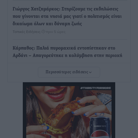
Γιώργος Χατζημάρκος: Στηρίζουμε τις εκδηλώσεις
που γίνονται στα νησιά μας γιατί ο πολιτισμός είναι
δικαίωμα όλων και δύναμη ζωής
Τοπικές Ειδήσεις
•
πριν 5 ώρες
Κάρπαθος: Παλιά πυρομαχικά εντοπίστηκαν στο
Αρδάνι – Απαγορεύτηκε η κολύμβηση στην περιοχή
Τοπικές Ειδήσεις
•
πριν 5 ώρες
Περισσότερες ειδήσεις
Τουρνάς για φωτιές: «Κανένα περιθώριο
εφησυχασμού» – Σε πλήρη ετοιμότητα ο μηχανισμός
Ειδήσεις
•
πριν 6 ώρες
Καιρός: Επιμένουν οι υψηλές θερμοκρασίες – Ισχυρά
μελτέμια έως 9 μποφόρ, σε «Red Code» 6 περιοχές
Τοπικές Ειδήσεις
•
πριν 6 ώρες