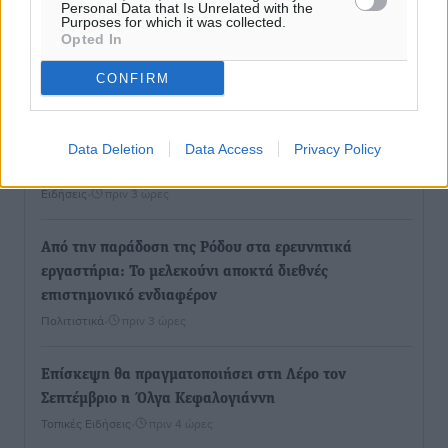
Personal Data that Is Unrelated with the
Έφυγε από τη ζωή ο επί σειρά ετών εφημέριος στον
Purposes for which it was collected.
Opted In
ιερό Ναό του Αγίου Νικολάου Παστίδας Μιχαήλ
Καψάλης
CONFIRM
Τοπικές Ειδήσεις
•
πριν 1 ώρα
Αποκαλυπτήρια για την «Ατζέντα 2030» από το βήμα
Data Deletion
Data Access
Privacy Policy
της ΔΕΘ
Ειδήσεις
•
πριν 3 ώρες
Από την παράδοση της Ρόδου στα ερευνητικά
εργαστήρια: Το μελεκούνι αποκτά διεθνές
επιστημονικό ενδιαφέρον
Πολιτιστικά
•
πριν 3 ώρες
Επίσκεψη θα πραγματοποιήσει στη Λέρο τον
Σεπτέμβριο η Όλγα Κεφαλογιάννη
Τοπικές Ειδήσεις
•
πριν 4 ώρες