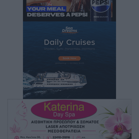
Τα φοιτητικά ενοίκια «τινάζουν στον αέρα» τους
οικογενειακούς προϋπολογισμούς
Ειδήσεις
•
πριν 7 ώρες
Δύο νέοι ξενώνες παραδόθηκαν στις Ένοπλες
Δυνάμεις στη νήσο Ρω
Τοπικές Ειδήσεις
•
πριν 7 ώρες
Συνεχίζεται η έξοδος του Αυγούστου – Πάνω από
34.000 αναχωρούν σήμερα μόνο από τον Πειραιά
Ειδήσεις
•
πριν 7 ώρες
Μόνιμες θέσεις στους παιδικούς σταθμούς: Οι
προϋποθέσεις, η 24μηνη εμπειρία και οι προθεσμίες
για τους δήμους
Τοπικές Ειδήσεις
•
πριν 7 ώρες