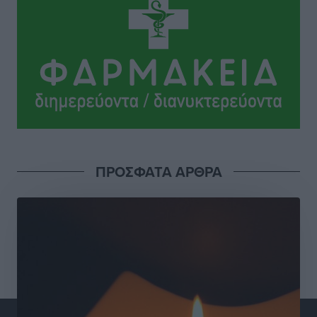
Οδηγός στη Ρόδο τράκαρε σταθμευμένο αυτοκίνητο,
παρέσυρε 72χρονο και διέφυγε
Τοπικές Ειδήσεις
•
πριν 8 ώρες
Το νέο Ειδικό Χωροταξικό για τον Τουρισμό
ξανασχεδιάζει τον επενδυτικό χάρτη της Ρόδου
Τοπικές Ειδήσεις
•
πριν 9 ώρες
Γιάννης Βασιλάκης: «Η Πρωτοβάθμια Φροντίδα
ΠΡΟΣΦΑΤΑ ΑΡΘΡΑ
Υγείας πρέπει να φτάνει σε κάθε γωνιά – Ενισχύουμε
τις δομές, δεν τις αποδυναμώνουμε»
Συνεντεύξεις
•
πριν 9 ώρες
Ιδρυμα Ωνάση: Το όραμα πίσω από τα δύο νέα
σχολεία της Ρόδου
Συνεντεύξεις
•
πριν 9 ώρες