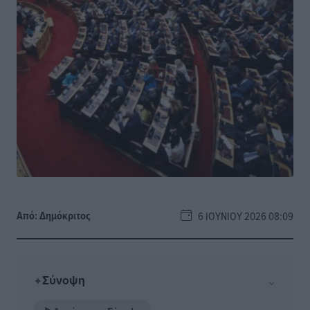
Από:
Δημόκριτος
6 ΙΟΥΝΊΟΥ 2026 08:09
Σύνοψη
⌄
✦