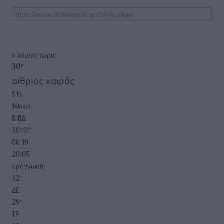
o καιρός τώρα:
30
°
αίθριος καιρός
51
%
14
km/h
Β-ΒΔ
30
31
°/
°
06:19
20:05
πρόγνωση:
32
°
ΔΕ
29
°
ΤΡ