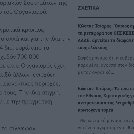
φοριακών Συστημάτων της
ΣΧΕΤΙΚΆ
ο του Οργανισμού.
Κώστας Τσιάρας: Όποιος αρ
γματικά κρίσιμος
τη μεταφορά του ΟΠΕΚΕΠΕ
 αλλά και για την ίδια την
ΑΑΔΕ, αρνείται τη διαφάνε
,4 δισ. ευρώ από τα
τους ελέγχους
 σχεδόν 700.000
Σαφές μήνυμα ότι η κυβέρ
ε ότι ο Οργανισμός έχει
παραμένει ανοιχτή στον δι
με τον αγροτικό…
ταξύ άλλων- ενισχύει
μειονεκτικές περιοχές,
Κώστας Τσιάρας: Τα τρία σ
τους. Την ίδια στιγμή,
της Εθνικής Στρατηγικής γ
 με την πραγματική
αντιμετώπιση της λειψυδρί
πρωτογενή τομέα
Με κεντρικό μήνυμα την 
ό τα σύννεφα»
για ένα συγκροτημένο εθν