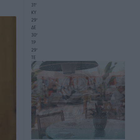
31
°
ΚΥ
29
°
ΔΕ
30
°
ΤΡ
29
°
ΤΕ