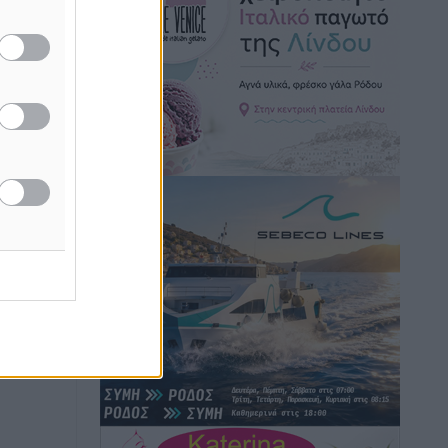
Χωρίς υποχρεωτική παρουσία μικρών
στη 12άδα
Αθλητικά
•
πριν 6 ώρες
Ο Πελεκάνος, οι ανεμογεννήτριες και
μια κοινότητα που κανείς δεν ρώτησε
Δημο-Κρίσεις
•
πριν 6 ώρες
Η Ρόδος περιμένει και οι θεσμοί της
λογομαχούν
Δημο-Κρίσεις
•
πριν 6 ώρες
Τα Γλυπτά του Παρθενώνα ως
προσωπικό δώρο στον Τραμπ
Δημο-Κρίσεις
•
πριν 7 ώρες
Το στενό της Κρεμαστής μπήκε στη