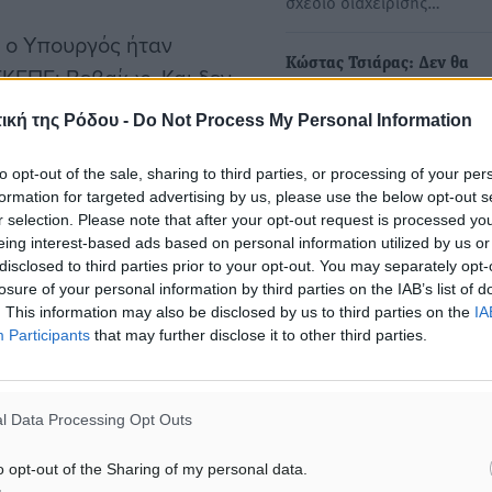
σχέδιο διαχείρισης…
 ο Υπουργός ήταν
Κώστας Τσιάρας: Δεν θα
ΚΕΠΕ; Βεβαίως. Και δεν
διακινδυνεύσουμε την ομα
ριες αιτίες, στάθηκε στην
των κοινοτικών ενισχύσεω
ική της Ρόδου -
Do Not Process My Personal Information
ικά διαχειριστικά σχέδια
τους αγρότες - Θα…
 Οργανισμού, η οποία
to opt-out of the sale, sharing to third parties, or processing of your per
Δεν μπορούμε να
formation for targeted advertising by us, please use the below opt-out s
διακινδυνεύσουμε την ομα
ών διασταυρωτικών
r selection. Please note that after your opt-out request is processed y
των κοινοτικών ενισχύσεω
eing interest-based ads based on personal information utilized by us or
τους…
disclosed to third parties prior to your opt-out. You may separately opt-
losure of your personal information by third parties on the IAB’s list of
α και σημείωσε με έμφαση:
. This information may also be disclosed by us to third parties on the
IA
Στην ΑΑΔΕ ο Μητσοτάκης γ
δείξεις ότι κάποιοι
Participants
that may further disclose it to other third parties.
myAGRO: «Είναι μια πολύ
 ευρωπαϊκούς πόρους που
σημαντική ημέρα για τον
πρωτογενή τομέα»
». Τόνισε ότι στήριξε ο
l Data Processing Opt Outs
Την Ανεξάρτητη Αρχή Δημ
 προσωπικά την ευρωπαϊκή
Εσόδων (ΑΑΔΕ) επισκέφθη
ίσει. Είναι και εντολή του
o opt-out of the Sharing of my personal data.
σήμερα ο Κυριάκος Μητσο