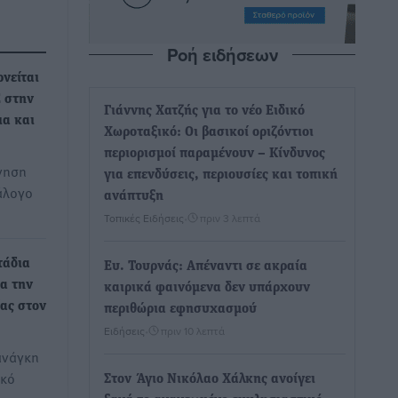
Ροή ειδήσεων
νείται
 στην
Γιάννης Χατζής για το νέο Ειδικό
ια και
Χωροταξικό: Οι βασικοί οριζόντιοι
περιορισμοί παραμένουν – Κίνδυνος
νηση
για επενδύσεις, περιουσίες και τοπική
άλογο
ανάπτυξη
Τοπικές Ειδήσεις
•
πριν 3 λεπτά
τάδια
Ευ. Τουρνάς: Απέναντι σε ακραία
ια την
καιρικά φαινόμενα δεν υπάρχουν
ας στον
περιθώρια εφησυχασμού
Ειδήσεις
•
πριν 10 λεπτά
ανάγκη
ικό
Στον Άγιο Νικόλαο Χάλκης ανοίγει