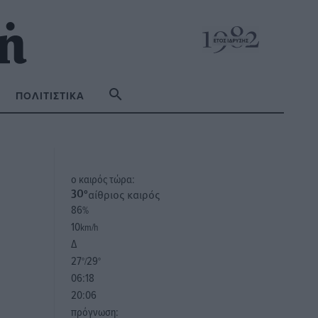
ΠΟΛΙΤΙΣΤΙΚΆ
o καιρός τώρα:
αίθριος καιρός
30
°
86
%
10
km/h
Δ
27
29
°/
°
06:18
20:06
πρόγνωση: