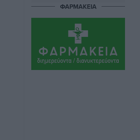
ΦΑΡΜΑΚΕΙΑ
Συνελήφθησαν έξι άτομα για
ηχορύπανση από καταστήματα στο
Νότιο Αιγαίο
Τοπικές Ειδήσεις
•
πριν 7 ώρες
15 Αυγούστου 2026: Πώς θα
πληρωθούν όσοι εργαστούν την αργία –
Τι ισχύει για πενθήμερο, εξαήμερο και
άδειες
Ειδήσεις
•
πριν 7 ώρες
Πλούσιο πολιτιστικό πρόγραμμα τον
Αύγουστο από τον Δήμο Ρόδου
Πολιτιστικά
•
πριν 7 ώρες
Βασίλης Υψηλάντης: Ξεμπλοκάρει η
έκδοση και παραχώρηση οριστικών