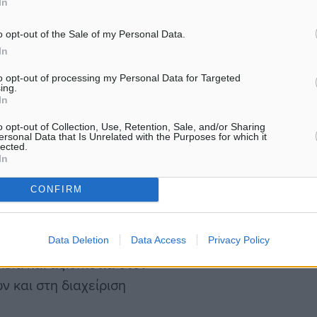
In
α που μου ανέθεσε το
Ο…
λήξει».
o opt-out of the Sale of my Personal Data.
In
ναι τιμωρία – είναι
to opt-out of processing my Personal Data for Targeted
ing.
In
o opt-out of Collection, Use, Retention, Sale, and/or Sharing
 τη μεταφορά του ΟΠΕΚΕΠΕ
ersonal Data that Is Unrelated with the Purposes for which it
lected.
2023, και μάλιστα είχε ήδη
In
 ως μέλος του Δ.Σ. του
CONFIRM
ια Πληροφοριακών
κίνηση ήταν και είναι
ράσει σε εποπτεία μιας
Data Deletion
Data Access
Privacy Policy
εια και αξιοπιστία στον
ν και στη διαχείριση