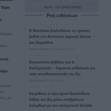
: Τώρα
Ροή ειδήσεων
ης
Η Meridiam ξεκλειδώνει τις έρευνες
οδόχων
βυθού στη θαλάσσια περιοχή Κάσου
και Καρπάθου
βατο…
Τοπικές Ειδήσεις
•
πριν 44 λεπτά
υτικό
Παρουσίαση βιβλίου του Α.
Χατζημιχαήλ – Τιμητική εκδήλωση για
ούμε
τους αυτοδιοικητικούς της Κω
Πολιτιστικά
•
πριν 2 ώρες
ηρείται
την
Εγκρίθηκε η ηλεκτρική διασύνδεση
ής, με
Ρόδου και Κω μέσω υποβρύχιων
καλωδίων με την ηπειρωτική Ελλάδα