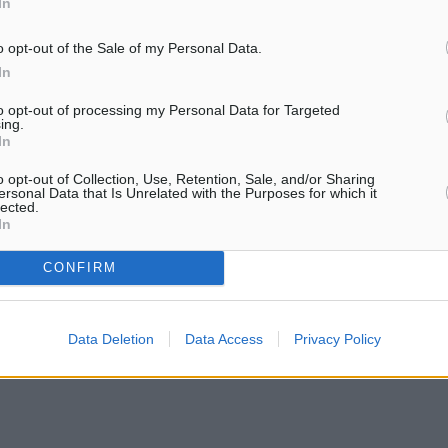
In
o opt-out of the Sale of my Personal Data.
In
to opt-out of processing my Personal Data for Targeted
ing.
In
Άμυνα
o opt-out of Collection, Use, Retention, Sale, and/or Sharing
ersonal Data that Is Unrelated with the Purposes for which it
lected.
In
ματα αναζήτησης
CONFIRM
ε μας στο Google News ★ ↗
Data Deletion
Data Access
Privacy Policy
ήστε