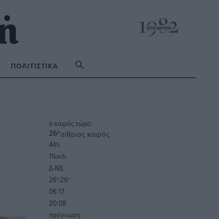
ΠΟΛΙΤΙΣΤΙΚΆ
o καιρός τώρα:
αίθριος καιρός
26
°
44
%
11
km/h
Δ-ΝΔ
26
26
°/
°
06:17
20:08
πρόγνωση: