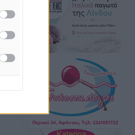
Hotels – Χατζηλαζάρου – Προχωρά
καινούργιο ξενοδοχείο στην Κω
Τοπικές Ειδήσεις
•
πριν 4 ώρες
Αυτοκίνητο μπήκε παράνομα σε
μονόδρομο στο Μαστιχάρι –
Αναποδογύρισε όχημα με μητέρα και
5χρονο παιδί
Τοπικές Ειδήσεις
•
πριν 4 ώρες
“Η Ευρώπη αντιμετώπιζε το
προσφυγικό σαν ταινία τρόμου” – Η
συγκλονιστική μαρτυρία της Χαρούλας
Γιασιράνη στον RV για τα γεγονότα που
οδήγησαν στο Σύμφωνο της Λέρου
Τοπικές Ειδήσεις
•
πριν 4 ώρες
Συναυλία με τον Γιάννη Κότσιρα στις