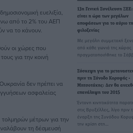
13η Γενική Συνέλευση ΞΕΕ
 δημοσιονομική ευελιξία,
είναι η ώρα των μεγάλων
άνω από το 2% του ΑΕΠ
αποφάσεων για το αύριο τ
ύν να το κάνουν.
φιλοξενίας
Με μεγάλη συμμετοχή ξεν
ούν οι χώρες που
από κάθε γωνιά της χώρας
πραγματοποιήθηκε το Σάβ
τους για την κοινή
Σύσκεψη για το μεταναστε
πριν τη Σύνοδο Κορυφής -
Ουκρανία δεν πρέπει να
Μητσοτάκης: Δεν θα ανεχθ
 εγγυήσεων ασφαλείας
επανάληψη του 2015
Έντονη κινητικότητα παρατ
στις Βρυξέλλες, λίγο πριν 
έναρξη της Συνόδου Κορυφ
η τολμηρών μέτρων για την
την κρίση στη…
αναλάβουν τη δέσμευσή