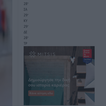
28
°
ΣΑ
29
°
ΚΥ
29
°
ΔΕ
28
°
ΤΡ