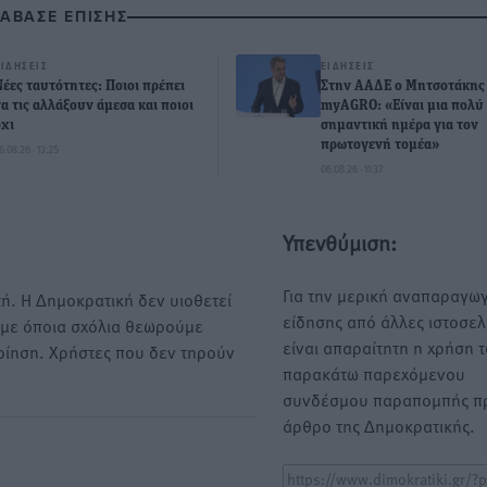
ΙΑΒΑΣΕ ΕΠΙΣΗΣ
ΕΙΔΉΣΕΙΣ
ΕΙΔΉΣΕΙΣ
Νέες ταυτότητες: Ποιοι πρέπει
Στην ΑΑΔΕ ο Μητσοτάκης 
να τις αλλάξουν άμεσα και ποιοι
myAGRO: «Είναι μια πολύ
όχι
σημαντική ημέρα για τον
πρωτογενή τομέα»
6.08.26 · 13:25
06.08.26 · 11:37
Υπενθύμιση:
Για την μερική αναπαραγωγ
ή. Η Δημοκρατική δεν υιοθετεί
είδησης από άλλες ιστοσελ
υμε όποια σχόλια θεωρούμε
είναι απαραίτητη η χρήση 
οίηση. Χρήστες που δεν τηρούν
παρακάτω παρεχόμενου
συνδέσμου παραπομπής πρ
άρθρο της Δημοκρατικής.