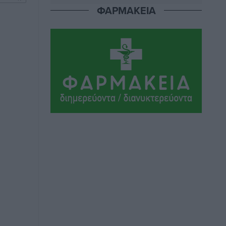
Αθλητικά
•
πριν 5 ώρες
ΦΑΡΜΑΚΕΙΑ
Ιάλυσος Β’: Νωρίς νωρίς μπήκαν στα
βάσανα της προετοιμασίας
Αθλητικά
•
πριν 5 ώρες
Εθνικός Αρχίπολης: Μεγάλο βήμα
προόδου η ίδρυση Ακαδημίας
Αθλητικά
•
πριν 5 ώρες
Ιππότες: Με το βλέμμα στραμμένο στο
μέλλον
Αθλητικά
•
πριν 5 ώρες
ΠΑΜΕ ΣΤΟΙΧΗΜΑ: Περισσότερα από 95
εκατομμύρια ευρώ σε κέρδη μοίρασε
τον Ιούλιο
Αθλητικά
•
πριν 5 ώρες