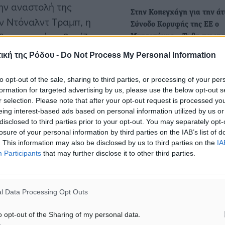
την αναστολή της
Στην Κοπεγχάγη για την ά
ον Ντόναλντ Τραμπ, η
Σύνοδο Κορυφής της ΕΕ ο
δεν μπορεί να βασίζεται
Μητσοτάκης – Τι θα πει γι
ευρωπαϊκή άμυνα
ική της Ρόδου -
Do Not Process My Personal Information
Η «ευρωπαϊκή άμυνα» θα τε
τάπητος στην άτυπη Σύνοδ
το δραματικών αποφάσεων
to opt-out of the sale, sharing to third parties, or processing of your per
Ευρωπαϊκού Συμβουλίου π
formation for targeted advertising by us, please use the below opt-out s
ότι η Ρωσία, ενθαρρυμένη
πραγματοποιείται σήμερα
r selection. Please note that after your opt-out request is processed y
ιτεθεί σε κάποια χώρα της
eing interest-based ads based on personal information utilized by us or
disclosed to third parties prior to your opt-out. You may separately opt-
Μητσοτάκης στη Σύνοδο Κ
losure of your personal information by third parties on the IAB’s list of
Πολεμικά πλοία έξω από τα
. This information may also be disclosed by us to third parties on the
IA
Participants
that may further disclose it to other third parties.
χωρικά ύδατα της Λιβύης γ
ρία των διαρκών
γυρνούν πίσω οι βάρκες…
ά και φιλόδοξα μέτρα για
Στην ανάγκη να σταλεί μήν
ων κρατών-μελών της
l Data Processing Opt Outs
Λιβύη για τις αυξημένες
 από τα συνηθισμένα
μεταναστευτικές ροές…
o opt-out of the Sharing of my personal data.
 Κυριάκος Μητσοτάκης,