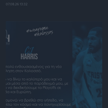
απόφαση
07.08.26 13:32
Ειδήσεις
•
πριν 3 ώρες
4η Γιορτή των Γιαρένιων στ’ Απόλλωνα Ρόδου το
Σάββατο 8 Αυγούστου
Πολιτιστικά
•
πριν 3 ώρες
«Στέρεψε» η αγορά από πινακίδες κυκλοφορίας:
Χιλιάδες αυτοκίνητα παραμένουν αταξινόμητα – Λύση
αναζητά το υπουργείο
Ειδήσεις
•
πριν 5 ώρες
Νέες τουρκικές παραβιάσεις στο Αιγαίο – Μία
εμπλοκή με ελληνικά μαχητικά
Ειδήσεις
•
πριν 5 ώρες
Γονικές παροχές: Οι παγίδες στις μεταφορές
χρημάτων που μπορεί να κοστίσουν σε φόρο