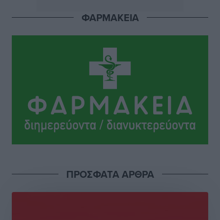
Έρευνα ΕΟΤ: Οι Ευρωπαίοι ταξιδιώτες «ψηφίζουν»
ΦΑΡΜΑΚΕΙΑ
Ελλάδα
Ειδήσεις
•
πριν 3 ώρες
Άκυρες οι εγκύκλιοι που δεν αναρτώνται,
υποχρεωτική η δημοσίευσή τους από την 1η
Οκτωβρίου
Ειδήσεις
•
πριν 3 ώρες
Καύσιμα: «Καίνε» οι τιμές και στα νησιά μας – Γιατί
δεν πέφτουν και πότε μπορεί να έρθει αποκλιμάκωση
Τοπικές Ειδήσεις
•
πριν 3 ώρες
Πάνω από 1.500 έλεγχοι με drones σε 300 παραλίες
ΠΡΟΣΦΑΤΑ ΑΡΘΡΑ
κατά της αυθαίρετης κατάληψης του αιγιαλού – Τα
στοιχεία για τη Ρόδο
Τοπικές Ειδήσεις
•
πριν 3 ώρες