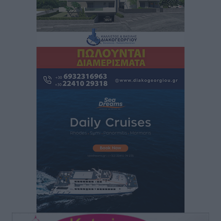
νικητές οι VAR!
Αθλητικά
•
πριν 59 λεπτά
Νέα αεροσκάφη, drones, δασοκομάντος: Τι έχει
αλλάξει στην Πολιτική Προστασί
Ειδήσεις
•
πριν 1 ώρα
Άδωνις Γεωργιάδης στον RV: “Στο υπουργείο
εξετάζουμε την θεσμοθέτηση τρίτης κατηγορίας
κινήτρων, ειδικά για τα νοσοκομεία στα νησιά”
Τοπικές Ειδήσεις
•
πριν 1 ώρα
Θετικό κλίμα και κοινό όραμα για την ανάδειξη της
ιστορίας της Ρόδου στο Αεροδρόμιο «Διαγόρας»
Τοπικές Ειδήσεις
•
πριν 2 ώρες
Αντώνης Καμπουράκης: «Ένα σπουδαίο έργο
πολιτισμού για τη Ρόδο, που σχεδιάσαμε και