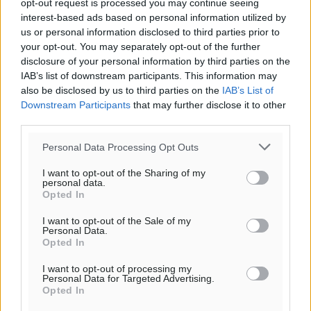
opt-out request is processed you may continue seeing
Για την μερική αναπαραγωγή της είδησης από άλλες
interest-based ads based on personal information utilized by
ιστοσελίδες είναι απαραίτητη η χρήση του παρακάτω
us or personal information disclosed to third parties prior to
παρεχόμενου συνδέσμου παραπομπής προς το άρθρο
your opt-out. You may separately opt-out of the further
disclosure of your personal information by third parties on the
της Δημοκρατικής.
IAB’s list of downstream participants. This information may
also be disclosed by us to third parties on the
IAB’s List of
Downstream Participants
that may further disclose it to other
third parties.
Personal Data Processing Opt Outs
o καιρός τώρα:
30
°
I want to opt-out of the Sharing of my
personal data.
αίθριος καιρός
Opted In
83
%
I want to opt-out of the Sale of my
14
km/h
Personal Data.
ΒΔ
Opted In
30
32
°/
°
I want to opt-out of processing my
06:18
Personal Data for Targeted Advertising.
20:07
Opted In
πρόγνωση: