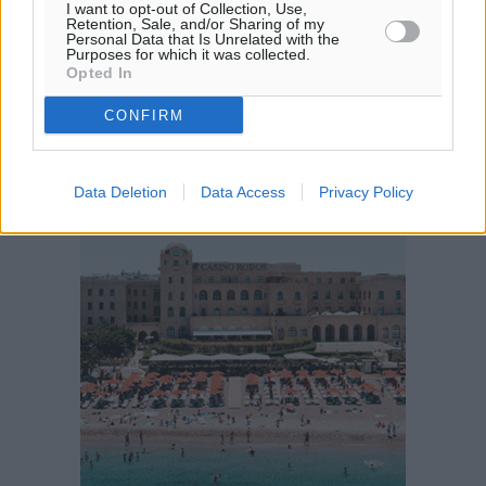
I want to opt-out of Collection, Use,
31
°
Retention, Sale, and/or Sharing of my
Personal Data that Is Unrelated with the
ΣΑ
Purposes for which it was collected.
30
Opted In
°
ΚΥ
CONFIRM
29
°
ΔΕ
29
°
Data Deletion
Data Access
Privacy Policy
ΤΡ