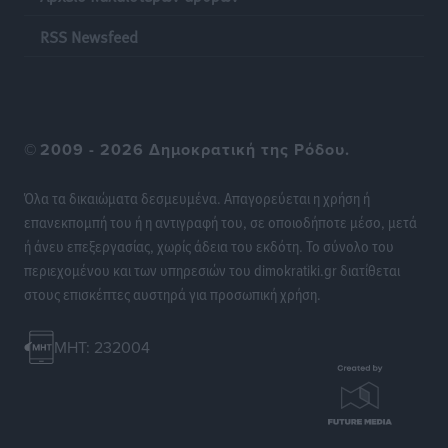
Αυτοδιοίκησης
RSS Newsfeed
Δημο-Κρίσεις
•
πριν 6 ώρες
Δωρεάν τριήμερη κτηνιατρική δράση στη Μεγίστη,
από τη Λέσχη Lions Καστελλορίζου
©
2009 - 2026 Δημοκρατική της Ρόδου.
Ρεπορτάζ
•
πριν 6 ώρες
Όλα τα δικαιώματα δεσμευμένα. Απαγορεύεται η χρήση ή
Στη Ρόδο σήμερα ο Υπουργός Υγείας Άδωνις
επανεκπομπή του ή η αντιγραφή του, σε οποιοδήποτε μέσο, μετά
Γεωργιάδης
ή άνευ επεξεργασίας, χωρίς άδεια του εκδότη. Το σύνολο του
Τοπικές Ειδήσεις
•
πριν 6 ώρες
περιεχομένου και των υπηρεσιών του dimokratiki.gr διατίθεται
στους επισκέπτες αυστηρά για προσωπική χρήση.
Η φωτιά είναι στην Πάρο αλλά ο καπνός φτάνει στη
Ρόδο
MHT: 232004
Δημο-Κρίσεις
•
πριν 6 ώρες
Η Meridiam ξεκλειδώνει τις έρευνες βυθού στη
θαλάσσια περιοχή Κάσου και Καρπάθου