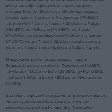
έναντι του 2022. Σημαντικές επίσης ποσοστιαίες
αυξήσεις (άνω του 100%) των επιβατών κρουαζιέρας
παρουσίασαν οι λιμένες της Αστυπάλαιας (+1106,52%),
της Χίου (+571,47%), της Πάρου (+251,61%), της Νάξου
(+237,13%), του Ρεθύμνου (+163,68%), της Τήνου
(+157,09%), του Αγίου Νικολάου (+127,30%), της Σίφνου
(+112,07%), και της Ύδρας (102,32%), ενώ μπαίνουν στο
χάρτη της κρουαζιέρας η Πρέβεζα, η Άνδρος και η Ίος.
Η περασμένη χρονιά της κρουαζιέρας, παρά τη
θετικότητα της δεν ευνόησε τη Φολέγανδρο (-61,68%),
την Πάτρα (-41,02%), το Βόλο (-28,36%), την Κω (-6,13%),
τη Σάμο (-9,63%), τη Σύρο (-7,18%) και την Ηγουμενίτσα
(-3,63%).
Ένα επίσης σημαντικό στοιχείο για τη χρονιά που πέρασε
για την αγορά κρουαζιέρας είναι η επιλογή των
ελληνικών λιμανιών για homeporting. Όπως είναι