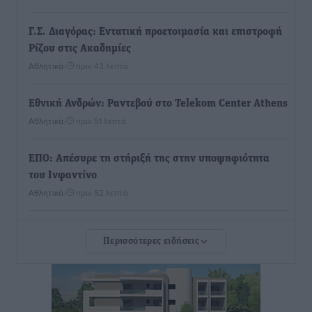
Γ.Σ. Διαγόρας: Εντατική προετοιμασία και επιστροφή
Ρίζου στις Ακαδημίες
Αθλητικά
•
πριν 43 λεπτά
Εθνική Ανδρών: Ραντεβού στο Telekom Center Athens
Αθλητικά
•
πριν 51 λεπτά
ΕΠΟ: Απέσυρε τη στήριξή της στην υποψηφιότητα
του Ινφαντίνο
Αθλητικά
•
πριν 52 λεπτά
Φοίβος Κω: Το «ευχαριστώ» για το 9ο Kos 3X3
Περισσότερες ειδήσεις
Basketball Festival
Αθλητικά
•
πριν 54 λεπτά
6ο Kalymnos 3X3: Ολοκληρώθηκε με μεγάλη επιτυχία,