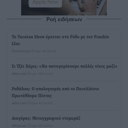
Ροή ειδήσεων
Το Yucatan Show έρχεται στη Ρόδο με τον Frankie
Lluc
Πολιτιστικά
•
πριν 36 λεπτά
Σι Τζέι Χάρις: «Να πανηγυρίσουμε πολλές νίκες μαζί»
Αθλητικά
•
πριν 38 λεπτά
Ροδήλιος: Ο απολογισμός από το Πανελλήνιο
Πρωτάθλημα Πίστας
Αθλητικά
•
πριν 40 λεπτά
Διαγόρας: Μετεγγραφικό ντεμαράζ
Αθλητικά
•
πριν 42 λεπτά