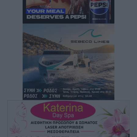
Χειρουργικές ομάδες στην Κάλυμνο: Το νέο μοντέλο
του ΕΣΥ φέρνει τις επεμβάσεις κοντά στους νησιώτες
Ρεπορτάζ
•
πριν 14 λεπτά
Οι χειροπέδες στην Πάρο έδεσαν τα χέρια όλης της
Αυτοδιοίκησης
Δημο-Κρίσεις
•
πριν 15 λεπτά
Δωρεάν τριήμερη κτηνιατρική δράση στη Μεγίστη,
από τη Λέσχη Lions Καστελλορίζου
Ρεπορτάζ
•
πριν 16 λεπτά
Στη Ρόδο σήμερα ο Υπουργός Υγείας Άδωνις
Γεωργιάδης
Τοπικές Ειδήσεις
•
πριν 17 λεπτά