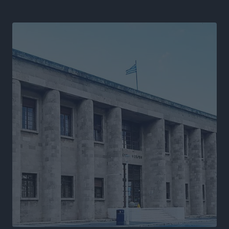
ΑΕΡΑ: Δεν σταματάει να ενισχύεται, νέο απόκτημα ο
Μητρόπουλος
Αθλητικά
•
πριν 15 ώρες
Κλεάνθης: Δουλειές μετά ευχαριστιών στο γήπεδο,
ατομικό για δύο
Αθλητικά
•
πριν 15 ώρες
Φοίβος: Εν αναμονή του Νίκου Λαζίδη
Αθλητικά
•
πριν 15 ώρες
Ιάλυσος Β’: Νωρίς νωρίς μπήκαν στα βάσανα της
προετοιμασίας
Αθλητικά
•
πριν 16 ώρες
Εθνικός Αρχίπολης: Μεγάλο βήμα προόδου η ίδρυση
Ακαδημίας