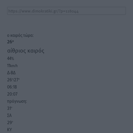
o καιρός τώρα:
26
°
αίθριος καιρός
44
%
11
km/h
Δ-ΒΔ
26
27
°/
°
06:18
20:07
πρόγνωση:
31
°
ΣΑ
29
°
ΚΥ