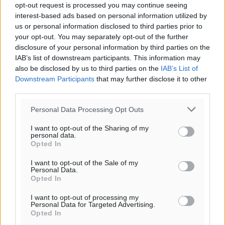
opt-out request is processed you may continue seeing
Αρνείται τα πάντα ο 53χρονος φερόμενος ως λογιστής
interest-based ads based on personal information utilized by
και μιλά για σκευωρία γνωστών μεταξύ τους
us or personal information disclosed to third parties prior to
your opt-out. You may separately opt-out of the further
καταγγελλόντων
disclosure of your personal information by third parties on the
Τοπικές Ειδήσεις
•
πριν 5 λεπτά
IAB’s list of downstream participants. This information may
also be disclosed by us to third parties on the
IAB’s List of
Δήμος Ρόδου: Επήλθε συμβιβασμός με την οικογένεια
Downstream Participants
that may further disclose it to other
του θύματος του σοκαριστικού θανατηφόρου
third parties.
τροχαίου του 2014
Personal Data Processing Opt Outs
Ρεπορτάζ
•
πριν 6 λεπτά
I want to opt-out of the Sharing of my
personal data.
Απορρίφθηκε η προσωρινή διαταγή κατά του
Opted In
39χρονου για τις δολιοφθορές στο Radar Ατάβυρου
I want to opt-out of the Sale of my
Τοπικές Ειδήσεις
•
πριν 7 λεπτά
Personal Data.
Opted In
Απορρίφθηκε η προσωρινή διαταγή στη μάχη των
I want to opt-out of processing my
ταξί με τα «βανάκια» για την υποκλοπή μεταφορικού
Personal Data for Targeted Advertising.
Opted In
έργου στη Ρόδο