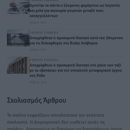
ΤΟΠΙΚΈΣ ΕΙΔΉΣΕΙΣ
Αρνείται τα πάντα ο 53χρονος φερόμενος ως λογιστής
και μιλά για σκευωρία γνωστών μεταξύ τους
καταγγελλόντων
07.08.26 · 08:13
ΤΟΠΙΚΈΣ ΕΙΔΉΣΕΙΣ
Απορρίφθηκε η προσωρινή διαταγή κατά του 39χρονου
για τις δολιοφθορές στο Radar Ατάβυρου
07.08.26 · 08:11
ΤΟΠΙΚΈΣ ΕΙΔΉΣΕΙΣ
Απορρίφθηκε η προσωρινή διαταγή στη μάχη των ταξί
με τα «βανάκια» για την υποκλοπή μεταφορικού έργου
στη Ρόδο
07.08.26 · 08:10
Σχολιασμός Άρθρου
Τα σχόλια εκφράζουν αποκλειστικά τον εκάστοτε
σχολιαστή. Η Δημοκρατική δεν υιοθετεί αυτές τις
απόψεις. Διατηρούμε το δικαίωμα να διαγράψουμε όποια