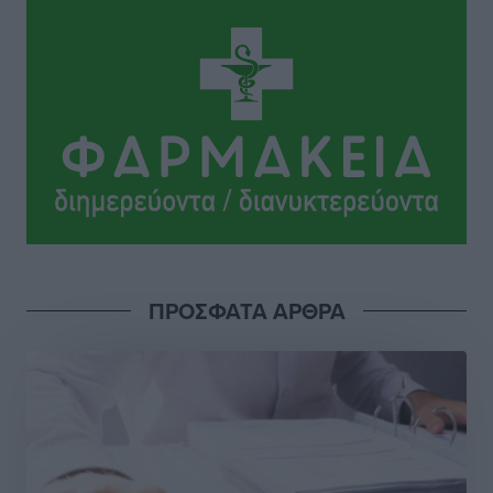
Νέο ανακαινισμένο δημοτικό τουριστικό γραφείο
στην Πάτμο
Τοπικές Ειδήσεις
•
πριν 14 ώρες
Οι συναντήσεις που είχε κατά την επίσκεψη του στη
Ρόδο ο Πρέσβης της Βραζιλίας στην Ελλάδα
Τοπικές Ειδήσεις
•
πριν 14 ώρες
Γερμανική αγορά: Έλλειψη προσιτών ξενοδοχείων
απειλεί τη ζήτηση για πακέτα διακοπών – Στο
επίκεντρο και η Ελλάδα
ΠΡΟΣΦΑΤΑ ΑΡΘΡΑ
Ειδήσεις
•
πριν 15 ώρες
Νέο ξενοδοχείο στη Ρόδο για την H Hotels –
Χατζηλαζάρου – Προχωρά καινούργιο ξενοδοχείο
στην Κω
Τοπικές Ειδήσεις
•
πριν 15 ώρες