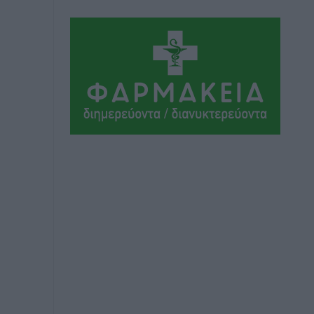
Αθλητικά
•
πριν 10 ώρες
Συνελήφθη 37χρονη στη Ρόδο γιατί
είχε αφήσει τα τρία ανήλικα παιδιά της
χωρίς επιτήρηση
Τοπικές Ειδήσεις
•
πριν 10 ώρες
Σταυρός Καλυθιών: Απέκτησε την
Φωτεινή Πιζάνια
Αθλητικά
•
πριν 11 ώρες
Το Yucatan Show έρχεται στη Ρόδο με
τον Frankie Lluc
Πολιτιστικά
•
πριν 12 ώρες
Σι Τζέι Χάρις: «Να πανηγυρίσουμε
πολλές νίκες μαζί»