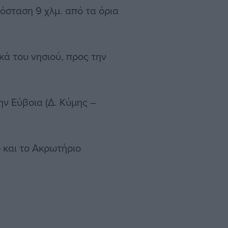
πόσταση 9 χλμ. από τα όρια
κά του νησιού, προς την
ην Εύβοια (Δ. Κύμης –
ο και το Ακρωτήριο