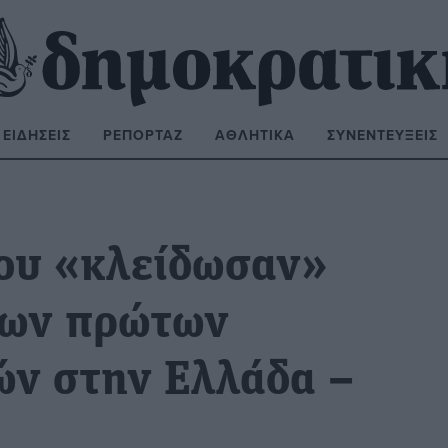
ΕΙΔΉΣΕΙΣ
ΡΕΠΟΡΤΆΖ
ΑΘΛΗΤΙΚΆ
ΣΥΝΕΝΤΕΎΞΕΙΣ
ΝΑΖΉΤΗΣΗ:
που «κλείδωσαν»
των πρώτων
ών στην Ελλάδα –