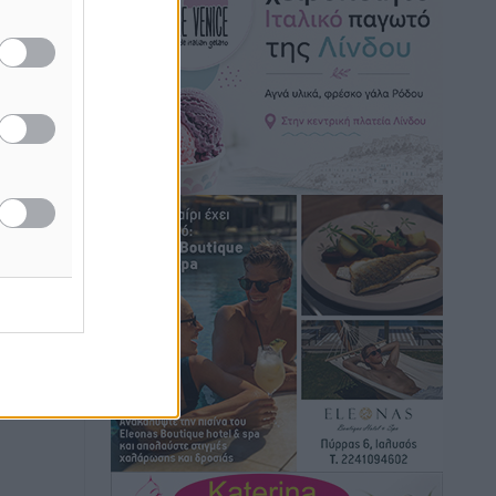
Τοπικές Ειδήσεις
•
πριν 8 ώρες
Iατρικός Σύλλογος Ροδου προς Α.
Γεωργιάδη: Στρατηγικές Προτάσεις για
την Ενίσχυση της Δημόσιας Υγείας στη
Νησιωτική Ελλάδα και στα
Νοσοκομεία της Γ΄ Ζώνης
Τοπικές Ειδήσεις
•
πριν 8 ώρες
Πάνθηρες: Ξεκίνησαν αισιόδοξοι για
την παρθενική “πτήση” τους
Αθλητικά
•
πριν 8 ώρες
Άρης Αρχαγγέλου: Στο πλευρό του
άτυχου Ιάκωβου Θωμά
Αθλητικά
•
πριν 8 ώρες