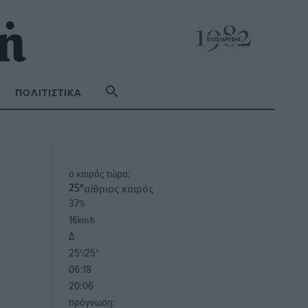
ΠΟΛΙΤΙΣΤΙΚΆ
o καιρός τώρα:
αίθριος καιρός
25
°
37
%
16
km/h
Δ
25
25
°/
°
06:18
20:06
πρόγνωση: