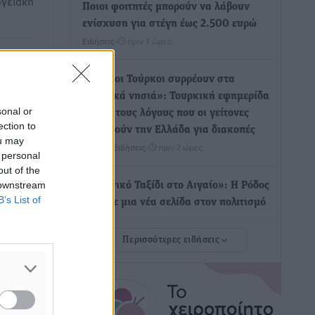
ργειακή
Ποιοι φοιτητές μπορούν να λάβουν
ενίσχυση για στέγη έως 2.500 ευρώ
Ειδήσεις
•
πριν 7 ώρες
ράκτιων
ου,
«Γιατί οι Τούρκοι συρρέουν στα
θούν
ελληνικά νησιά»: Τουρκική εφημερίδα
sonal or
εξηγεί τους λόγους που οι γείτονες
ection to
ι
προτιμούν την Ελλάδα για διακοπές
ou may
Τοπικές Ειδήσεις
•
πριν 7 ώρες
 personal
ς…
out of the
 downstream
«Μουσικό Ταξίδι στο Αιγαίο»: Η Ρόδος
B’s List of
έγραψε μια νέα σελίδα στον πολιτισμό
φτουν
Πολιτιστικά
•
πριν 7 ώρες
s
Περισσότερες ειδήσεις
μμα για
Άμεσα μέτρα για την ενίσχυση του
Νοσοκομείου Ρόδου και αντιμετώπιση
ιρεία
των ελλείψεων προσωπικού
ανακοίνωσε ο Άδωνις Γεωργιάδης