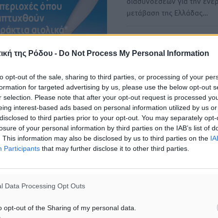
διασυνδέσεων για την ενε
μετάβαση της Ελλάδας…
Αλλάζει ο χάρτης των υπε
αιολικών - Νοτίως της Ρόδ
ική της Ρόδου -
Do Not Process My Personal Information
προβλέπεται να εγκαταστα
έργα 550 MW
to opt-out of the sale, sharing to third parties, or processing of your per
formation for targeted advertising by us, please use the below opt-out s
Στόχος, να αποφευχθούν ο
r selection. Please note that after your opt-out request is processed y
αντιδράσεις με τις τοπικές
eing interest-based ads based on personal information utilized by us or
κοινωνίες — Ποιες περιοχέ
disclosed to third parties prior to your opt-out. You may separately opt-
losure of your personal information by third parties on the IAB’s list of
. This information may also be disclosed by us to third parties on the
IA
Υδρογονάνθρακες: Πότε πέ
Participants
that may further disclose it to other third parties.
τα γεωτρύπανα στα 9 block
λλοντικών Αδειοδοτήσεων
Αναθεωρεί το χρονοδιάγρα
διασμού. Σύμφωνα με
τους υδρογονάνθρακες η
l Data Processing Opt Outs
Ελληνική Διαχειριστική Ετα
ργειας, η έγκριση
Υδρογονανθράκων και…
o opt-out of the Sharing of my personal data.
 εισήγηση της γενικής