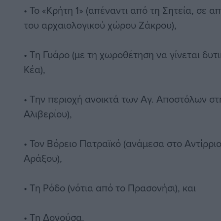
• Το «Κρήτη 1» (απέναντι από τη Σητεία, σε α
του αρχαιολογικού χώρου Ζάκρου),
• Τη Γυάρο (με τη χωροθέτηση να γίνεται δυτι
Κέα),
• Την περιοχή ανοικτά των Αγ. Αποστόλων στ
Αλιβερίου),
• Τον Βόρειο Πατραϊκό (ανάμεσα στο Αντίρρι
Αράξου),
• Τη Ρόδο (νότια από το Πρασονήσι), και
• Τη Δονούσα.