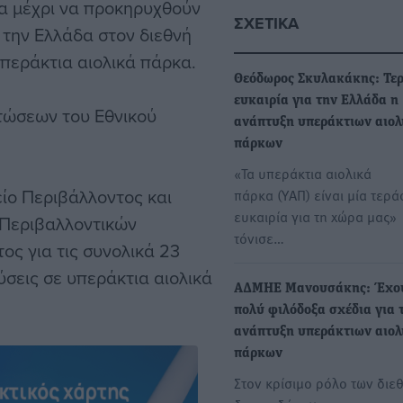
α μέχρι να προκηρυχθούν
ΣΧΕΤΙΚΆ
 την Ελλάδα στον διεθνή
περάκτια αιολικά πάρκα.
Θεόδωρος Σκυλακάκης: Τε
ευκαιρία για την Ελλάδα η
τώσεων του Εθνικού
ανάπτυξη υπεράκτιων αιολ
πάρκων
«Τα υπεράκτια αιολικά
ίο Περιβάλλοντος και
πάρκα (ΥΑΠ) είναι μία τερά
ευκαιρία για τη χώρα μας»
 Περιβαλλοντικών
τόνισε…
ς για τις συνολικά 23
σεις σε υπεράκτια αιολικά
ΑΔΜΗΕ Μανουσάκης: Έχο
πολύ φιλόδοξα σχέδια για 
ανάπτυξη υπεράκτιων αιολ
πάρκων
Στον κρίσιμο ρόλο των διε