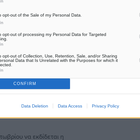
In
ού Περιβάλλοντος στον
o opt-out of the Sale of my Personal Data.
In
ιοχών αναμένεται να
to opt-out of processing my Personal Data for Targeted
ing.
τεχνικών μελετών και την
In
ι Περιοχή Οργανωμένης
o opt-out of Collection, Use, Retention, Sale, and/or Sharing
υ πρώτου «κύματος».
ersonal Data that Is Unrelated with the Purposes for which it
lected.
In
CONFIRM
θεσμική οριοθέτηση του
Data Deletion
Data Access
Privacy Policy
ν υπεράκτιων αιολικών
τωβρίου να εκδίδεται η