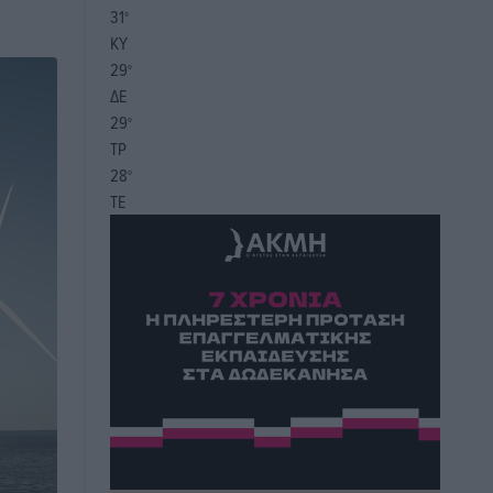
31
°
ΚΥ
29
°
ΔΕ
29
°
ΤΡ
28
°
ΤΕ