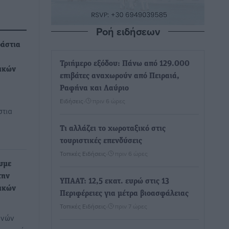
Ροή ειδήσεων
ράστια
Τριήμερο εξόδου: Πάνω από 129.000
ικών
επιβάτες αναχωρούν από Πειραιά,
Ραφήνα και Λαύριο
Ειδήσεις
•
πριν 6 ώρες
στια
Τι αλλάζει το χωροταξικό στις
τουριστικές επενδύσεις
Τοπικές Ειδήσεις
•
πριν 6 ώρες
υμε
την
ΥΠΑΑΤ: 12,5 εκατ. ευρώ στις 13
ικών
Περιφέρειες για μέτρα βιοασφάλειας
Τοπικές Ειδήσεις
•
πριν 7 ώρες
θνών