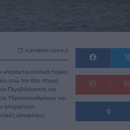
4 ΟΚΤΩΒΡΊΟΥ 2024 16:31
α υπεράκτια αιολικά πάρκα
ο, ενώ την ίδια στιγμή
ίο Περιβάλλοντος και
ιρεία Υδρογονανθράκων και
ν απαραίτητη
0
ντικές αποφάσεις.