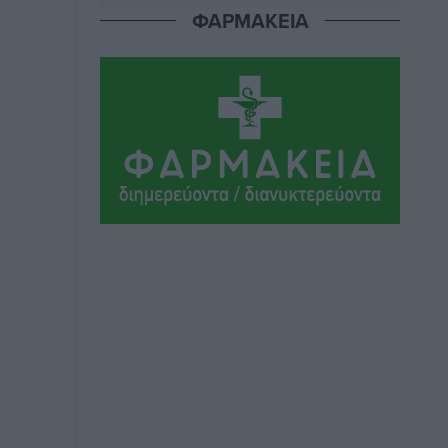
σκευωρία γνωστών μεταξύ τους
ΦΑΡΜΑΚΕΙΑ
καταγγελλόντων
Τοπικές Ειδήσεις
•
πριν 3 ώρες
Δήμος Ρόδου: Επήλθε συμβιβασμός με
την οικογένεια του θύματος του
σοκαριστικού θανατηφόρου τροχαίου
του 2014
Ρεπορτάζ
•
πριν 3 ώρες
Απορρίφθηκε η προσωρινή διαταγή
κατά του 39χρονου για τις δολιοφθορές
στο Radar Ατάβυρου
Τοπικές Ειδήσεις
•
πριν 3 ώρες
Απορρίφθηκε η προσωρινή διαταγή στη
μάχη των ταξί με τα «βανάκια» για την
υποκλοπή μεταφορικού έργου στη