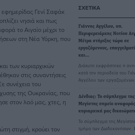
ΣΧΕΤΙΚΆ
ς εφημερίδας Γενί Σαφάκ
οπλίζει νησιά και πως
Γιάννης Αγγέλου, υπ.
 αφορά το Αιγαίο μέχρι το
Περιφερειάρχης Νοτίου Αι
ήσεων στη Νέα Υόρκη, που
Μέτρα στήριξης τώρα σε
εργαζόμενους, επαγγελματί
και…
 και των κυριαρχικών
Διάχυτη εκφράστηκε η ανη
κατά την περιοδεία του Γιά
έθηκαν στις συναντήσεις
Αγγέλου των εργαζομένων
ε συνέχεια του
σχυσης της Ουκρανίας, που
Δένδιας: Το σύμπλεγμα της
σε στον λαό μας, χτες, η
Μεγίστης σημείο αναφοράς
κυριαρχικά μας δικαιώματ
Το σύμπλεγμα της Μεγίστης
τη στιγμή, κρούει τον
τμήμα των Δωδεκανήσων. Ε