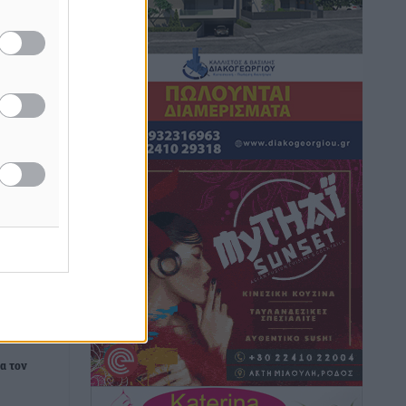
κοστίσουν σε φόρο
Ειδήσεις
•
πριν 2 ώρες
Η επόμενη παγκόσμια δύναμη στα
υδροπλάνα μπορεί να είναι η Ελλάδα
Ειδήσεις
•
πριν 2 ώρες
Στη Σύμη η Φαίη Σκορδά επισκέφθηκε
την Ιερά Μονή του Πανορμίτη
Τοπικές Ειδήσεις
•
πριν 2 ώρες
Σερβία: Ανακάμπτουν οι τουριστικές
ροές προς την Ελλάδα
Ειδήσεις
•
πριν 2 ώρες
Διακοπές στην Κάρπαθο για τον Γιώργο
α τον
Γεραπετρίτη
Τοπικές Ειδήσεις
•
πριν 2 ώρες