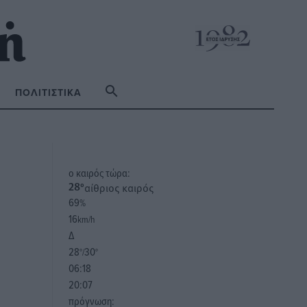
ΠΟΛΙΤΙΣΤΙΚΆ
o καιρός τώρα:
αίθριος καιρός
28
°
69
%
16
km/h
Δ
28
30
°/
°
06:18
20:07
πρόγνωση: