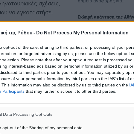
σημείο αναφοράς για…
ληνοτουρκικές σχέσεις,
σου να εγκαταστήσει
Σκληρή απάντηση της Αθή
στην Άγκυρα – «Υποστηρίζ
απαρέγκλιτα τα κυριαρχικ
ική της Ρόδου -
Do Not Process My Personal Information
Τουρκίας για
δικαιώματα»
προχωρεί υπό την αιγίδα
to opt-out of the sale, sharing to third parties, or processing of your per
Άμεση ήταν η απάντηση
formation for targeted advertising by us, please use the below opt-out s
του υπουργείου Εξωτερικώ
ς Συσπείρωσης σε
r selection. Please note that after your opt-out request is processed y
Ελλάδος στις προκλητικές
νησιών σε επαγρύπνηση!
eing interest-based ads based on personal information utilized by us or
δηλώσεις της Τουρκίας.…
disclosed to third parties prior to your opt-out. You may separately opt-
losure of your personal information by third parties on the IAB’s list of
ναι αδιαπραγμάτευτα!
. This information may also be disclosed by us to third parties on the
IA
Χατζηβασιλείου: Η Ελλάδα
Participants
that may further disclose it to other third parties.
φοβάται να ασκήσει τα
κυριαρχικά της δικαιώματα
Λιβύη αντιδρά στην ορθή 
l Data Processing Opt Outs
«Η Ελλάδα δεν φοβάται ού
ασκήσει τα κυριαρχικά της
o opt-out of the Sharing of my personal data.
δικαιώματα ούτε…