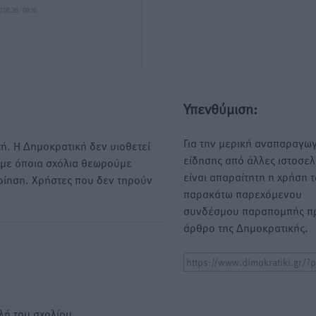
7.08.26 · 09:16
Υπενθύμιση:
Για την μερική αναπαραγωγ
ή. Η Δημοκρατική δεν υιοθετεί
είδησης από άλλες ιστοσελ
υμε όποια σχόλια θεωρούμε
είναι απαραίτητη η χρήση 
οίηση. Χρήστες που δεν τηρούν
παρακάτω παρεχόμενου
συνδέσμου παραπομπής πρ
άρθρο της Δημοκρατικής.
λή του σχολίου.