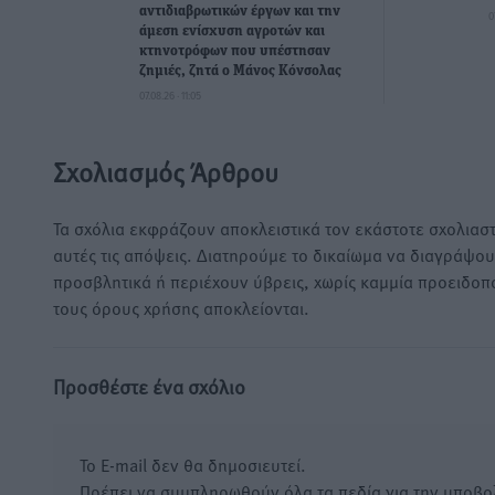
αντιδιαβρωτικών έργων και την
0
άμεση ενίσχυση αγροτών και
κτηνοτρόφων που υπέστησαν
ζημιές, ζητά ο Μάνος Κόνσολας
07.08.26 · 11:05
Σχολιασμός Άρθρου
Τα σχόλια εκφράζουν αποκλειστικά τον εκάστοτε σχολιαστ
αυτές τις απόψεις. Διατηρούμε το δικαίωμα να διαγράψο
προσβλητικά ή περιέχουν ύβρεις, χωρίς καμμία προειδοπ
τους όρους χρήσης αποκλείονται.
Προσθέστε ένα σχόλιο
Το E-mail δεν θα δημοσιευτεί.
Πρέπει να συμπληρωθούν όλα τα πεδία για την υποβο