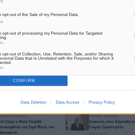
In
o opt-out of the Sale of my Personal Data.
#Ελληνοτουρκικές Σχέσεις
In
to opt-out of processing my Personal Data for Targeted
ing.
In
ματα αναζήτησης
o opt-out of Collection, Use, Retention, Sale, and/or Sharing
ε μας στο Google News ★ ↗
ersonal Data that Is Unrelated with the Purposes for which it
lected.
In
ήστε
CONFIRM
ΙΑΒΑΣΕ ΕΠΙΣΗΣ
Data Deletion
Data Access
Privacy Policy
ΤΟΠΙΚΈΣ ΕΙΔΉΣΕΙΣ
ΤΟΠΙΚΈΣ ΕΙΔΉΣΕΙΣ
Στη Σύμη η Φαίη Σκορδά
Διακοπές στην Κάρπαθο γι
επισκέφθηκε την Ιερά Μονή του
Γιώργο Γεραπετρίτη
Πανορμίτη
07.08.26 · 09:13