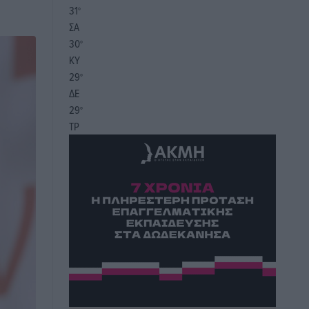
31
°
ΣΑ
30
°
ΚΥ
29
°
ΔΕ
29
°
ΤΡ