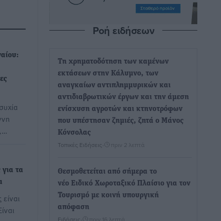
Ροή ειδήσεων
γαίου:
Τη χρηματοδότηση των καμένων
εκτάσεων στην Κάλυμνο, των
ες
αναγκαίων αντιπλημμυρικών και
αντιδιαβρωτικών έργων και την άμεση
συχία
ενίσχυση αγροτών και κτηνοτρόφων
ννη
που υπέστησαν ζημιές, ζητά ο Μάνος
,…
Κόνσολας
Τοπικές Ειδήσεις
•
πριν 2 λεπτά
 για τα
Θεσμοθετείται από σήμερα το
α
νέο Ειδικό Χωροταξικό Πλαίσιο για τον
Τουρισμό με κοινή υπουργική
 είναι
απόφαση
ίναι
Ειδήσεις
•
πριν 16 λεπτά