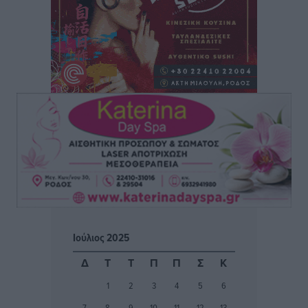
Φοίβος: Η μεγάλη επιστροφή του Μπρένο Σαλβατιέρα
Αθλητικά
•
πριν 15 ώρες
Κλεάνθης: Έτοιμες οι κάρτες διαρκείας της νέας
σεζόν
Αθλητικά
•
πριν 15 ώρες
Ατρόμητος Διμυλιάς: Ο Μαργαρίτης και μία
αδιαπραγμάτευτη φιλοσοφία
Αθλητικά
•
πριν 15 ώρες
Γ.Σ. Διαγόρας: Επέστρεψε στις Ακαδημίες η Ειρήνη
Ιούλιος 2025
Παπαεμμανουήλ
Αθλητικά
•
πριν 16 ώρες
Δ
Τ
Τ
Π
Π
Σ
Κ
1
2
3
4
5
6
ΣΚΟΕ: Σαββατοκύριακο με αγώνες από τον Σ.Σ. Ρόδου
7
8
9
10
11
12
13