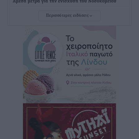
Άμεσα μέτρα για την ενίσχυση του Νοσοκομείου
Ρόδου και αντιμετώπιση των ελλείψεων προσωπικού
Περισσότερες ειδήσεις
ανακοίνωσε ο Άδωνις Γεωργιάδης
Τοπικές Ειδήσεις
•
πριν 14 ώρες
Iατρικός Σύλλογος Ροδου προς Α. Γεωργιάδη:
Στρατηγικές Προτάσεις για την Ενίσχυση της
Δημόσιας Υγείας στη Νησιωτική Ελλάδα και στα
Νοσοκομεία της Γ΄ Ζώνης
Τοπικές Ειδήσεις
•
πριν 14 ώρες
Πάνθηρες: Ξεκίνησαν αισιόδοξοι για την παρθενική
“πτήση” τους
Αθλητικά
•
πριν 14 ώρες
Άρης Αρχαγγέλου: Στο πλευρό του άτυχου Ιάκωβου
Θωμά
Αθλητικά
•
πριν 14 ώρες