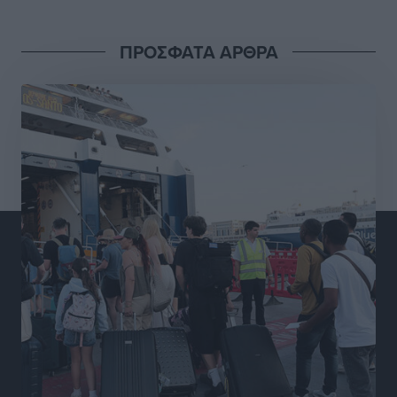
Αθλητικά
•
πριν 18 ώρες
ΠΡΟΣΦΑΤΑ ΑΡΘΡΑ
Διαγόρας: Μετεγγραφικό ντεμαράζ
Αθλητικά
•
πριν 18 ώρες
Γ.Σ. Διαγόρας: Εντατική προετοιμασία και επιστροφή
Ρίζου στις Ακαδημίες
Αθλητικά
•
πριν 18 ώρες
Εθνική Ανδρών: Ραντεβού στο Telekom Center Athens
Αθλητικά
•
πριν 18 ώρες
ΕΠΟ: Απέσυρε τη στήριξή της στην υποψηφιότητα
του Ινφαντίνο
Αθλητικά
•
πριν 18 ώρες
Φοίβος Κω: Το «ευχαριστώ» για το 9ο Kos 3X3