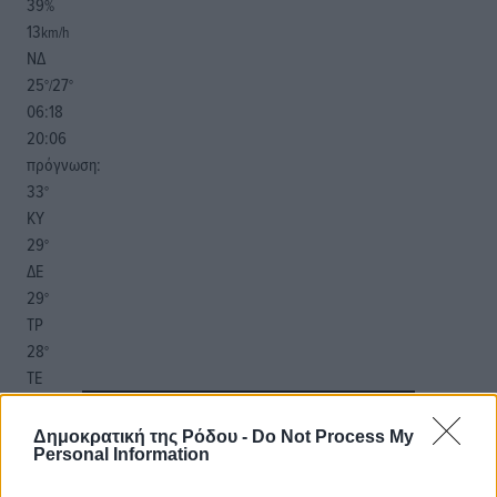
39
%
13
km/h
ΝΔ
25
27
°/
°
06:18
20:06
πρόγνωση:
33
°
ΚΥ
29
°
ΔΕ
29
°
ΤΡ
28
°
ΤΕ
Δημοκρατική της Ρόδου -
Do Not Process My
Personal Information