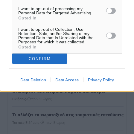
I want to opt-out of processing my
Personal Data for Targeted Advertising.
Opted In
I want to opt-out of Collection, Use,
Retention, Sale, and/or Sharing of my
Personal Data that Is Unrelated with the
Purposes for which it was collected.
Opted In
CONFIRM
Ροή ειδήσεων
Data Deletion
Data Access
Privacy Policy
Τριήμερο εξόδου: Πάνω από 129.000 επιβάτες
αναχωρούν από Πειραιά, Ραφήνα και Λαύριο
Ειδήσεις
•
πριν 13 ώρες
Τι αλλάζει το χωροταξικό στις τουριστικές επενδύσεις
Τοπικές Ειδήσεις
•
πριν 13 ώρες