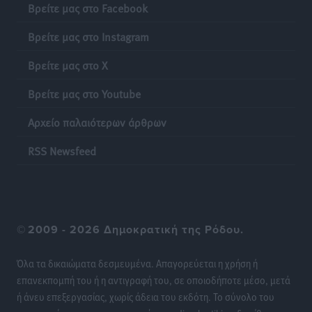
Βρείτε μας στο Facebook
Ειδήσεις
•
πριν 22 ώρες
Βρείτε μας στο Instagram
Γονικές παροχές: Οι παγίδες στις μεταφορές
Βρείτε μας στο X
χρημάτων που μπορεί να κοστίσουν σε φόρο
Ειδήσεις
•
πριν 22 ώρες
Βρείτε μας στο Youtube
Αρχείο παλαιότερων άρθρων
Η επόμενη παγκόσμια δύναμη στα υδροπλάνα μπορεί
να είναι η Ελλάδα
RSS Newsfeed
Ειδήσεις
•
πριν 22 ώρες
Στη Σύμη η Φαίη Σκορδά επισκέφθηκε την Ιερά Μονή
του Πανορμίτη
©
2009 - 2026 Δημοκρατική της Ρόδου.
Τοπικές Ειδήσεις
•
πριν 22 ώρες
Όλα τα δικαιώματα δεσμευμένα. Απαγορεύεται η χρήση ή
Σερβία: Ανακάμπτουν οι τουριστικές ροές προς την
επανεκπομπή του ή η αντιγραφή του, σε οποιοδήποτε μέσο, μετά
Ελλάδα
ή άνευ επεξεργασίας, χωρίς άδεια του εκδότη. Το σύνολο του
Ειδήσεις
•
πριν 22 ώρες