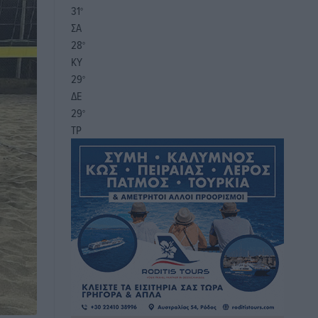
31
°
ΣΑ
28
°
ΚΥ
29
°
ΔΕ
29
°
ΤΡ