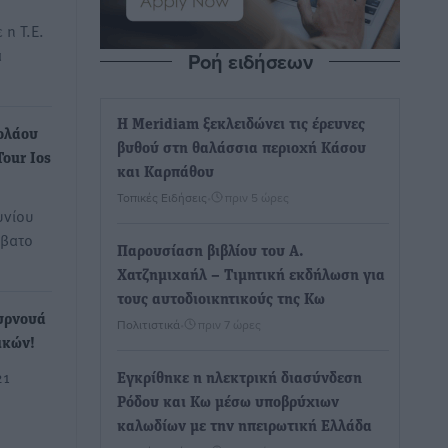
 η Τ.Ε.
α
Ροή ειδήσεων
Η Meridiam ξεκλειδώνει τις έρευνες
κολάου
βυθού στη θαλάσσια περιοχή Κάσου
Tour Ios
και Καρπάθου
Τοπικές Ειδήσεις
•
πριν 5 ώρες
υνίου
ββατο
Παρουσίαση βιβλίου του Α.
Χατζημιχαήλ – Τιμητική εκδήλωση για
τους αυτοδιοικητικούς της Κω
ουρνουά
Πολιτιστικά
•
πριν 7 ώρες
ικών!
21
Εγκρίθηκε η ηλεκτρική διασύνδεση
Ρόδου και Κω μέσω υποβρύχιων
καλωδίων με την ηπειρωτική Ελλάδα