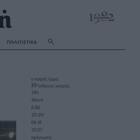
ΠΟΛΙΤΙΣΤΙΚΆ
o καιρός τώρα:
αίθριος καιρός
25
°
34
%
16
km/h
Δ-ΒΔ
25
26
°/
°
06:18
20:07
πρόγνωση: