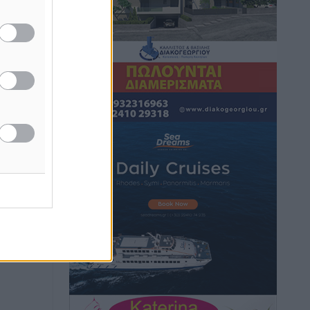
Hotels – Χατζηλαζάρου – Προχωρά
καινούργιο ξενοδοχείο στην Κω
Τοπικές Ειδήσεις
•
πριν 9 ώρες
Αυτοκίνητο μπήκε παράνομα σε
μονόδρομο στο Μαστιχάρι –
Αναποδογύρισε όχημα με μητέρα και
5χρονο παιδί
Τοπικές Ειδήσεις
•
πριν 9 ώρες
“Η Ευρώπη αντιμετώπιζε το
προσφυγικό σαν ταινία τρόμου” – Η
συγκλονιστική μαρτυρία της Χαρούλας
Γιασιράνη στον RV για τα γεγονότα που
οδήγησαν στο Σύμφωνο της Λέρου
Τοπικές Ειδήσεις
•
πριν 9 ώρες
Συναυλία με τον Γιάννη Κότσιρα στις