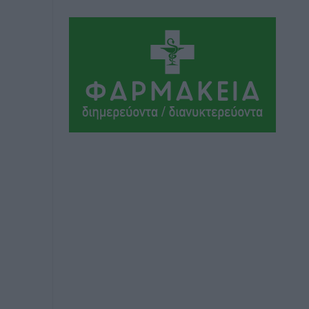
Αθλητικά
•
πριν 9 ώρες
Ιάλυσος Β’: Νωρίς νωρίς μπήκαν στα
βάσανα της προετοιμασίας
Αθλητικά
•
πριν 9 ώρες
Εθνικός Αρχίπολης: Μεγάλο βήμα
προόδου η ίδρυση Ακαδημίας
Αθλητικά
•
πριν 9 ώρες
Ιππότες: Με το βλέμμα στραμμένο στο
μέλλον
Αθλητικά
•
πριν 10 ώρες
ΠΑΜΕ ΣΤΟΙΧΗΜΑ: Περισσότερα από 95
εκατομμύρια ευρώ σε κέρδη μοίρασε
τον Ιούλιο
Αθλητικά
•
πριν 10 ώρες