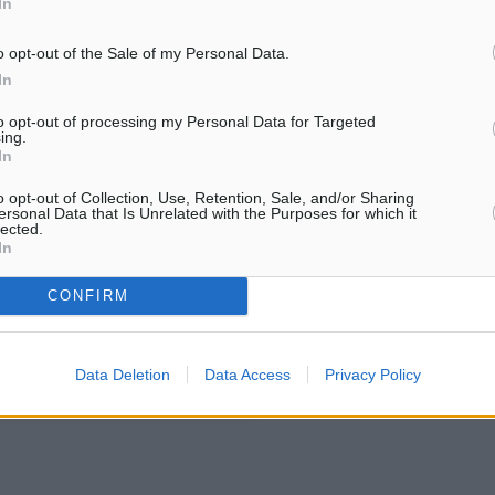
In
o opt-out of the Sale of my Personal Data.
ρίου 2026 Ιστιοπλοϊκός
In
to opt-out of processing my Personal Data for Targeted
ing.
In
o opt-out of Collection, Use, Retention, Sale, and/or Sharing
#Κως
ersonal Data that Is Unrelated with the Purposes for which it
lected.
In
CONFIRM
ματα αναζήτησης
ε μας στο Google News ★ ↗
Data Deletion
Data Access
Privacy Policy
ήστε