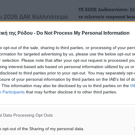
ΤΕ ΕΟΠΕ Δωδεκανήσου: Στ
ου 2026 ΔΑΚ Καλλιπάτειρα
το τελευταίο τουρνουά bea
volley
υ 2026 ΔΑΚ Καλλιπάτειρα
ική της Ρόδου -
Do Not Process My Personal Information
Μέσα στο σαββατοκύριακο 
Σεπτεμβρίου στις εγκαταστ
to opt-out of the sale, sharing to third parties, or processing of your per
του Ναυτικού Ομίλου…
ίου 2026 ΔΑΚ
formation for targeted advertising by us, please use the below opt-out s
r selection. Please note that after your opt-out request is processed y
eing interest-based ads based on personal information utilized by us or
disclosed to third parties prior to your opt-out. You may separately opt-
σιών Κ19 – Κ17 11-12
losure of your personal information by third parties on the IAB’s list of
. This information may also be disclosed by us to third parties on the
IA
Participants
that may further disclose it to other third parties.
9- Κ17. 18-19 Ιουλίου 2026
l Data Processing Opt Outs
o opt-out of the Sharing of my personal data.
υ 2026 ΔΑΚ Καλλιπάτειρα