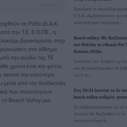
Dimokratiki AI
Συνολικά 11 παιχνίδια όρισε
Ε.Ο.Κ. Δωδεκανήσου για τ
αναπτυξιακά τουρνουά…
ξαχθούν σε Ρόδο (Δ.Α.Κ.
από την Τ.Ε. Ε.Ο.ΠΕ., η
Beach volley: Με Χατζηνι
αλοκαίρι βρισκόμαστε στην
και Ντάλλα το «Beach Pro 
οργανώσεις στο άθλημα
Futures 2024»
πό την αιγίδα της ΤΕ
Ξεκίνησε την Τετάρτη 19 Ιο
θε χρόνο έτσι και φέτος
και θα ολοκληρωθεί το Σά
με σκοπό την καλύτερη
22/6 το…
υ μέσα από την διαδικασία
λικά των πανελληνίων
Στις 20-21 Ιουνίου το 1ο τ
beach volley ανδρών- γυνα
το Beach Volley μια
Το σαββατοκύριακο 20 κα 
Ιουνίου θα διεξαχθεί το 1ο
τουρνουά beach…