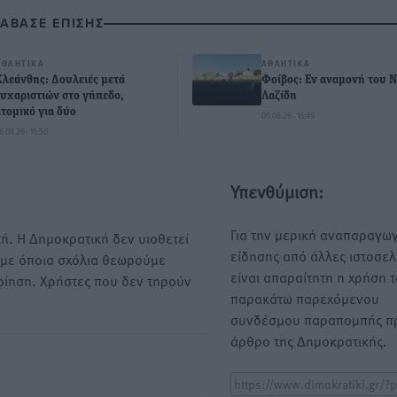
ΙΑΒΑΣΕ ΕΠΙΣΗΣ
ΑΘΛΗΤΙΚΆ
ΑΘΛΗΤΙΚΆ
Κλεάνθης: Δουλειές μετά
Φοίβος: Εν αναμονή του 
ευχαριστιών στο γήπεδο,
Λαζίδη
ατομικό για δύο
06.08.26 · 16:49
6.08.26 · 16:50
Υπενθύμιση:
Για την μερική αναπαραγωγ
ή. Η Δημοκρατική δεν υιοθετεί
είδησης από άλλες ιστοσελ
υμε όποια σχόλια θεωρούμε
είναι απαραίτητη η χρήση 
οίηση. Χρήστες που δεν τηρούν
παρακάτω παρεχόμενου
συνδέσμου παραπομπής πρ
άρθρο της Δημοκρατικής.