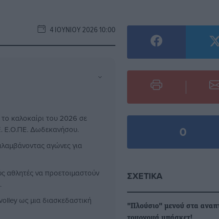
4 ΙΟΥΝΊΟΥ 2026 10:00
⌄
 το καλοκαίρι του 2026 σε
0
Ε. Ε.Ο.ΠΕ. Δωδεκανήσου.
ιλαμβάνοντας αγώνες για
ύς αθλητές να προετοιμαστούν
ΣΧΕΤΙΚΆ
.
volley ως μια διασκεδαστική
"Πλούσιο" μενού στα αναπ
τουρνουά μπάσκετ!