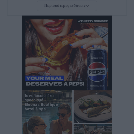
Περισσότερες ειδήσεις
Τουρνάς για φωτιές: «Κανένα περιθώριο
εφησυχασμού» – Σε πλήρη ετοιμότητα ο μηχανισμός
Ειδήσεις
•
πριν 7 ώρες
Καιρός: Επιμένουν οι υψηλές θερμοκρασίες – Ισχυρά
μελτέμια έως 9 μποφόρ, σε «Red Code» 6 περιοχές
Τοπικές Ειδήσεις
•
πριν 7 ώρες
Τα φοιτητικά ενοίκια «τινάζουν στον αέρα» τους
οικογενειακούς προϋπολογισμούς
Ειδήσεις
•
πριν 7 ώρες
Δύο νέοι ξενώνες παραδόθηκαν στις Ένοπλες
Δυνάμεις στη νήσο Ρω
Τοπικές Ειδήσεις
•
πριν 8 ώρες