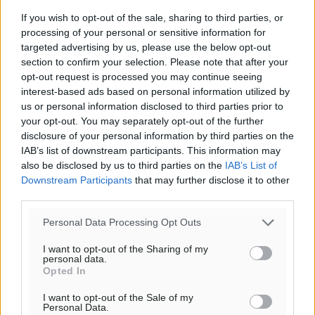
Β
If you wish to opt-out of the sale, sharing to third parties, or
30
31
°/
°
processing of your personal or sensitive information for
06:19
targeted advertising by us, please use the below opt-out
section to confirm your selection. Please note that after your
20:05
opt-out request is processed you may continue seeing
πρόγνωση:
interest-based ads based on personal information utilized by
32
°
us or personal information disclosed to third parties prior to
ΔΕ
your opt-out. You may separately opt-out of the further
29
°
disclosure of your personal information by third parties on the
ΤΡ
IAB’s list of downstream participants. This information may
28
also be disclosed by us to third parties on the
IAB’s List of
°
Downstream Participants
that may further disclose it to other
ΤΕ
third parties.
29
°
ΠΕ
Personal Data Processing Opt Outs
I want to opt-out of the Sharing of my
personal data.
Opted In
I want to opt-out of the Sale of my
Personal Data.