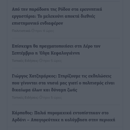
Από την παράδοση της Ρόδου στα ερευνητικά
εργαστήρια: Το μελεκούνι αποκτά διεθνές
επιστημονικό ενδιαφέρον
Πολιτιστικά
•
πριν 4 ώρες
Επίσκεψη θα πραγματοποιήσει στη Λέρο τον
Σεπτέμβριο η Όλγα Κεφαλογιάννη
Τοπικές Ειδήσεις
•
πριν 5 ώρες
Γιώργος Χατζημάρκος: Στηρίζουμε τις εκδηλώσεις
που γίνονται στα νησιά μας γιατί ο πολιτισμός είναι
δικαίωμα όλων και δύναμη ζωής
Τοπικές Ειδήσεις
•
πριν 5 ώρες
Κάρπαθος: Παλιά πυρομαχικά εντοπίστηκαν στο
Αρδάνι – Απαγορεύτηκε η κολύμβηση στην περιοχή
Τοπικές Ειδήσεις
•
πριν 6 ώρες