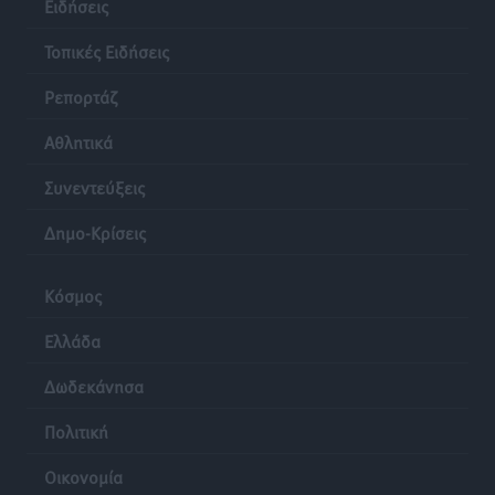
Ειδήσεις
Τοπικές Ειδήσεις
•
πριν 24 ώρες
Τοπικές Ειδήσεις
Ρόδος: «Βουλιάζει» από τουρίστες – Πάνω από 1 εκατ.
Ρεπορτάζ
επιβάτες και 55 κρουαζιερόπλοια
Τοπικές Ειδήσεις
•
πριν 24 ώρες
Αθλητικά
Συνεντεύξεις
Δημο-Κρίσεις
Κόσμος
Ελλάδα
Δωδεκάνησα
Πολιτική
Οικονομία