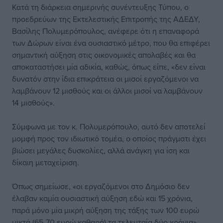
Κατά τη διάρκεια σημερινής συνέντευξης Τύπου, ο
προεδρεύων της Εκτελεστικής Επιτροπής της ΑΔΕΔΥ,
Βασίλης Πολυμερόπουλος, ανέφερε ότι η επαναφορά
των Δώρων είναι ένα ουσιαστικό μέτρο, που θα επιφέρει
σημαντική αύξηση στις οικονομικές απολαβές και θα
αποκαταστήσει μία αδικία, καθώς, όπως είπε, «δεν είναι
δυνατόν στην ίδια επικράτεια οι μισοί εργαζόμενοι να
λαμβάνουν 12 μισθούς και οι άλλοι μισοί να λαμβάνουν
14 μισθούς».
Σύμφωνα με τον κ. Πολυμερόπουλο, αυτό δεν αποτελεί
μομφή προς τον ιδιωτικό τομέα, ο οποίος πράγματι έχει
βιώσει μεγάλες δυσκολίες, αλλά ανάγκη για ίση και
δίκαιη μεταχείριση.
Όπως σημείωσε, «οι εργαζόμενοι στο Δημόσιο δεν
έλαβαν καμία ουσιαστική αύξηση εδώ και 15 χρόνια,
παρά μόνο μία μικρή αύξηση της τάξης των 100 ευρώ
μικτά (65-70 ευρώ καθαρά) τα τελευταία δύο χρόνια».