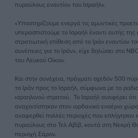
πυραύλους εναντίον του Ισραήλ».
«Υποστηρίζουμε ενεργά τις αμυντικές προετο
υπερασπιστούμε το Ισραήλ έναντι αυτής της 
στρατιωτική επίθεση από το Ιράν εναντίον το
συνέπειες για το Ιράν», είχε δηλώσει στο N
του Λευκού Οίκου.
Και στην συνέχεια, πράγματι σχεδόν 500 πύ
το Ιράν προς το Ισραήλ, σύμφωνα με το ραδι
ισραηλινού στρατού. Το Ισραήλ αναφέρει ότι
αναχαιτίστηκαν στον ιορδανικό εναέριο χώρο
αναφερθεί πολλές περιοχές που επλήγησαν 
πυραύλους στο Τελ Αβίβ, κοντά στη Νεκρή Θ
περιοχή Σάρον.