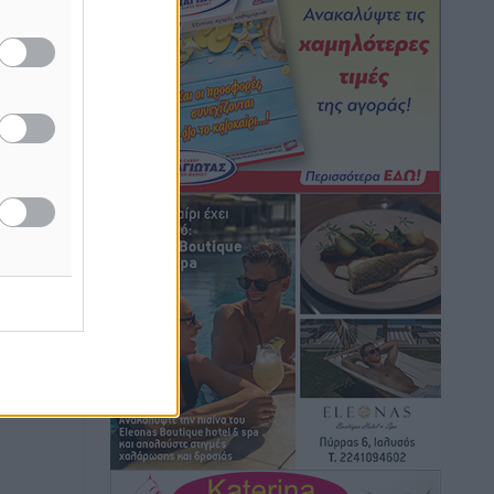
Ειδήσεις
•
πριν 4 ώρες
Γ. Χατζημάρκος: “Δύο μεγάλες
δεσμεύσεις Γεωργιάδη” – Κίνητρα για
τους γιατρούς των νησιών και
συνεργασία Ρόδου με το Αττικόν για το
Ακτινοθεραπευτικό
Τοπικές Ειδήσεις
•
πριν 5 ώρες
Σούπερ μάρκετ: Διευρύνεται η εθνική
πρωτοβουλία για τις τιμές – Eρχονται
νέες συμμετοχές εταιρειών
Ειδήσεις
•
πριν 5 ώρες
Συνελήφθησαν έξι άτομα για
ηχορύπανση από καταστήματα στο
Νότιο Αιγαίο