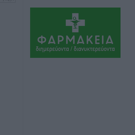
ΣΕΓΑΣ: Πιστώθηκαν τα έξοδα
μετακίνησης του Πανελληνίου
Πρωταθλήματος Κ20 στα σωματεία
Αθλητικά
•
πριν 5 ώρες
Ευρωπαϊκό Πρωτάθλημα Στίβου: Πότε
αγωνίζονται η Μαγκούλια, η
Σπανουδάκη και ο Κριτούλης
Αθλητικά
•
πριν 5 ώρες
Εθνική Παίδων: Ο Χριστοδούλου και η
καλύτερη φουρνιά των τελευταίων
ετών
Αθλητικά
•
πριν 5 ώρες
Διαγόρας: Ανανέωσε ο Μιχάλης
Χατζηγεωργίου
Αθλητικά
•
πριν 5 ώρες