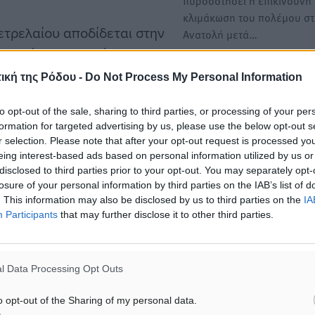
πυροδοτήσει η επικίνδυνή
κλιμάκωση του πολέμου σ
ετρελαίου αποδίδεται στην
Ανατολή μετά…
προμήθειες, καθώς οι
ερης σύγκρουσης στην
Kυβέρνηση: Αυξημένη
ική της Ρόδου -
Do Not Process My Personal Information
επαγρύπνηση σε όλα τα επ
σικό παράγοντα στην
μετά την επίθεση στο Ιράν
to opt-out of the sale, sharing to third parties, or processing of your per
ρατιωτική κλιμάκωση θα
formation for targeted advertising by us, please use the below opt-out s
Αυξημένη είναι η κινητικότ
ς στις προμήθειες
r selection. Please note that after your opt-out request is processed y
στην Αθήνα μετά την επίθε
υψηλότερα επίπεδα.
eing interest-based ads based on personal information utilized by us or
Ιράν, με την κυβέρνηση…
disclosed to third parties prior to your opt-out. You may separately opt-
losure of your personal information by third parties on the IAB’s list of
 σύγκρουση κλιμακωθεί
. This information may also be disclosed by us to third parties on the
IA
Participants
that may further disclose it to other third parties.
ούσαν να συνεχίσουν την
νείς αγορές ενέργειας και
 αβεβαιότητα λόγω των
l Data Processing Opt Outs
ήσει τις τιμές του
o opt-out of the Sharing of my personal data.
αρακολουθούν στενά τις