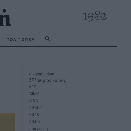
ΠΟΛΙΤΙΣΤΙΚΆ
o καιρός τώρα:
αίθριος καιρός
30
°
84
%
10
km/h
Δ-ΝΔ
29
30
°/
°
06:18
20:06
πρόγνωση: