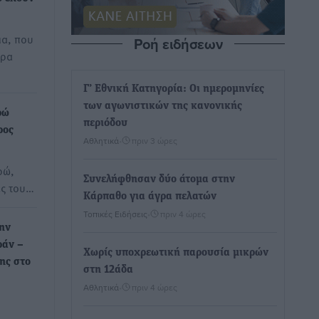
μα, που
Ροή ειδήσεων
ερα
Γ’ Εθνική Κατηγορία: Οι ημερομηνίες
των αγωνιστικών της κανονικής
ρώ
περιόδου
ρος
Αθλητικά
•
πριν 3 ώρες
ρώ,
Συνελήφθησαν δύο άτομα στην
ές του…
Κάρπαθο για άγρα πελατών
Τοπικές Ειδήσεις
•
πριν 4 ώρες
ην
ράν –
Χωρίς υποχρεωτική παρουσία μικρών
ης στο
στη 12άδα
Αθλητικά
•
πριν 4 ώρες