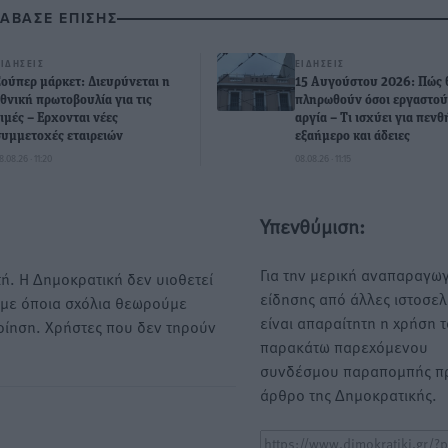
ΙΑΒΑΣΕ ΕΠΙΣΗΣ
ΕΙΔΉΣΕΙΣ
ΕΙΔΉΣΕΙΣ
Σούπερ μάρκετ: Διευρύνεται η
15 Αυγούστου 2026: Πώς 
εθνική πρωτοβουλία για τις
πληρωθούν όσοι εργαστού
τιμές – Eρχονται νέες
αργία – Τι ισχύει για πεν
συμμετοχές εταιρειών
εξαήμερο και άδειες
8.08.26 · 11:20
08.08.26 · 11:15
Υπενθύμιση:
Για την μερική αναπαραγωγ
ή. Η Δημοκρατική δεν υιοθετεί
είδησης από άλλες ιστοσελ
υμε όποια σχόλια θεωρούμε
είναι απαραίτητη η χρήση 
οίηση. Χρήστες που δεν τηρούν
παρακάτω παρεχόμενου
συνδέσμου παραπομπής πρ
άρθρο της Δημοκρατικής.