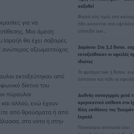
αυξηθεί
Φωτιά στις τιμές στα καύσι
ιμασίες για να
ήδη κινούνται στα υψηλότ
επίθεσης. Μια άμεση
επίπεδα των…
υ Ισραήλ θα έχει σοβαρές
BC ανώτερος αξιωματούχος
Δημόσιο: Στα 3,2 δισεκ. ευ
εκτοξεύθηκαν οι οφειλές π
ιδιώτες
Το φράγμα των 3 δισεκ. ευ
ραυλοι εκτοξεύτηκαν από
έσπασαν και πάλι οι οφειλ
οφωνικό δίκτυο του
 οι πύραυλοι
Διεθνής συναγερμός μετά τ
 και αλλού, ενώ έχουν
αμερικανική επίθεση στο Ι
είτε από θραύσματα ή από
Νέες επιθέσεις της Τεχεράν
Ισραήλ
άλασσα, στο νότο ή στην
Παγκόσμια ανησυχία έχει