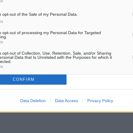
In
o opt-out of the Sale of my Personal Data.
In
to opt-out of processing my Personal Data for Targeted
ing.
In
γκρουση
o opt-out of Collection, Use, Retention, Sale, and/or Sharing
ersonal Data that Is Unrelated with the Purposes for which it
lected.
In
CONFIRM
ματα αναζήτησης
ε μας στο Google News ★ ↗
Data Deletion
Data Access
Privacy Policy
ήστε