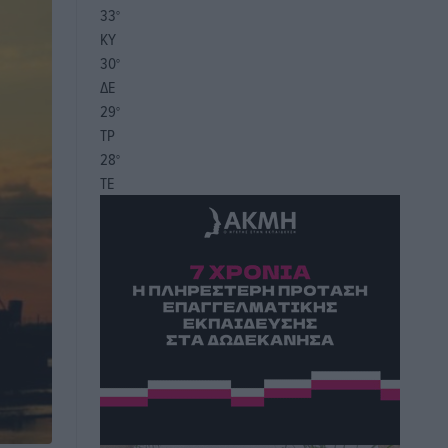
33
°
ΚΥ
30
°
ΔΕ
29
°
ΤΡ
28
°
ΤΕ