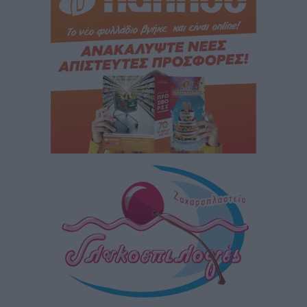
Γ. Χατζημάρκος: “Δύο μεγάλες δεσμεύσεις
Γεωργιάδη” – Κίνητρα για τους γιατρούς των νησιών
και συνεργασία Ρόδου με το Αττικόν για το
Ακτινοθεραπευτικό
Τοπικές Ειδήσεις
•
πριν 4 ώρες
Σούπερ μάρκετ: Διευρύνεται η εθνική πρωτοβουλία
για τις τιμές – Eρχονται νέες συμμετοχές εταιρειών
Ειδήσεις
•
πριν 4 ώρες
Συνελήφθησαν έξι άτομα για ηχορύπανση από
καταστήματα στο Νότιο Αιγαίο
Τοπικές Ειδήσεις
•
πριν 4 ώρες
15 Αυγούστου 2026: Πώς θα πληρωθούν όσοι
εργαστούν την αργία – Τι ισχύει για πενθήμερο,