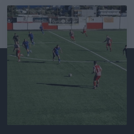
Καρελλάκη
Αθλητικά
•
πριν 5 ώρες
Πρωτάθλημα Καλαθοσφαίρισης Δικηγορικών
Συλλόγων Ελλάδας και Κύπρου: Η Ρόδος φιλοξένησε
με επιτυχία την 17η διοργάνωση
Αθλητικά
•
πριν 6 ώρες
Φοιτητική στέγη: «Φωτιά» τα ενοίκια σε Αθήνα και
Θεσσαλονίκη – Έως 800 ευρώ στο Ρέθυμνο
Ειδήσεις
•
πριν 6 ώρες
Η Τουρκία σε νέο «κρεσέντο» προκλήσεων στο Αιγαίο
με 18 παραβάσεις και παραβιάσεις
Ειδήσεις
•
πριν 6 ώρες
Θερινές εκπτώσεις 2026 έως τις 31 Αυγούστου – Τι