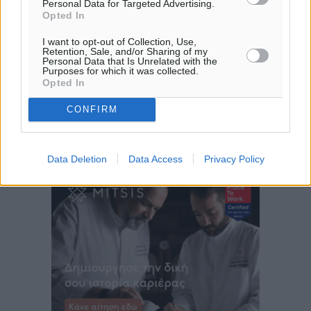
Personal Data for Targeted Advertising.
20:06
Opted In
πρόγνωση:
I want to opt-out of Collection, Use,
33
°
Retention, Sale, and/or Sharing of my
ΚΥ
Personal Data that Is Unrelated with the
Purposes for which it was collected.
30
°
Opted In
ΔΕ
29
°
CONFIRM
ΤΡ
28
°
ΤΕ
Data Deletion
Data Access
Privacy Policy