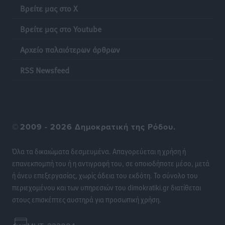
Βρείτε μας στο X
Πάνθηρες: Ξεκίνησαν αισιόδοξοι για την παρθενική
Βρείτε μας στο Youtube
“πτήση” τους
Αρχείο παλαιότερων άρθρων
Αθλητικά
•
πριν 23 ώρες
RSS Newsfeed
Άρης Αρχαγγέλου: Στο πλευρό του άτυχου Ιάκωβου
Θωμά
Αθλητικά
•
πριν 23 ώρες
©
2009 - 2026 Δημοκρατική της Ρόδου.
Φοίβος: Η μεγάλη επιστροφή του Μπρένο Σαλβατιέρα
Αθλητικά
•
πριν 23 ώρες
Όλα τα δικαιώματα δεσμευμένα. Απαγορεύεται η χρήση ή
επανεκπομπή του ή η αντιγραφή του, σε οποιοδήποτε μέσο, μετά
Κλεάνθης: Έτοιμες οι κάρτες διαρκείας της νέας
ή άνευ επεξεργασίας, χωρίς άδεια του εκδότη. Το σύνολο του
σεζόν
περιεχομένου και των υπηρεσιών του dimokratiki.gr διατίθεται
Αθλητικά
•
πριν 23 ώρες
στους επισκέπτες αυστηρά για προσωπική χρήση.
Ατρόμητος Διμυλιάς: Ο Μαργαρίτης και μία