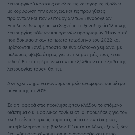
λειτουργικού κόστους σε όλες τις κατηγορίες εξόδων,
με κορύφωση την ενέργεια και τις προμήθειες
προϊόντων και των λειτουργιών των ξενοδοχείων.
Επιπλέον, δεν πρέπει να ξεχνάμε τα ξενοδοχεία 12μηνης
λειτουργίας πόλεων και ορεινών προορισμών. Ήταν αυτά
που δοκιμάστηκαν το πρώτο τετράμηνο του 2022 και
βρίσκονται ξανά μπροστά σε ένα δύσκολο χειμώνα, με
πελώριες αβεβαιότητες για τις πληρότητές τους κι αν
τελικά θα καταφέρουν να ανταπεξέλθουν στα έξοδα της
λειτουργίας τους», θα πει.
Δεν έχει νόημα να κάνουμε σημείο αναφοράς και μέτρο
σύγκρισης το 2019
Σε ό,τι αφορά στις προκλήσεις του κλάδου το επόμενο
διάστημα ο κ. Βασιλικός τονίζει ότι οι προκλήσεις για τον
κλάδο είναι διαρκώς μπροστά, μέσα σε ένα διαρκώς
μεταβαλλόμενο περιβάλλον. Γι’ αυτό το λόγο, εξηγεί, δεν
έχει νόημα να κάνουμε σημείο αναφοράς και μέτρο