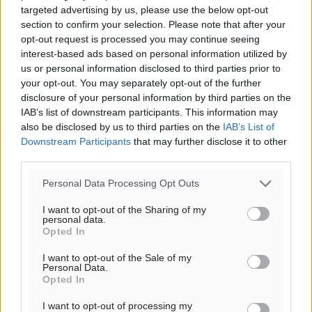
Υπενθύμιση:
targeted advertising by us, please use the below opt-out
section to confirm your selection. Please note that after your
opt-out request is processed you may continue seeing
Για την μερική αναπαραγωγή της είδησης από άλλες
interest-based ads based on personal information utilized by
ιστοσελίδες είναι απαραίτητη η χρήση του παρακάτω
us or personal information disclosed to third parties prior to
παρεχόμενου συνδέσμου παραπομπής προς το άρθρο
your opt-out. You may separately opt-out of the further
της Δημοκρατικής.
disclosure of your personal information by third parties on the
IAB’s list of downstream participants. This information may
also be disclosed by us to third parties on the
IAB’s List of
Downstream Participants
that may further disclose it to other
third parties.
o καιρός τώρα:
Personal Data Processing Opt Outs
30
°
I want to opt-out of the Sharing of my
αίθριος καιρός
personal data.
Opted In
84
%
10
km/h
I want to opt-out of the Sale of my
Personal Data.
ΝΔ
Opted In
29
30
°/
°
06:18
I want to opt-out of processing my