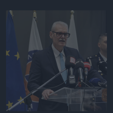
όχι με υποσχέσεις
Δημο-Κρίσεις
•
πριν 4 ώρες
Ροδάκινα: 9 οφέλη στην υγεία του ανθρώπου
Τοπικές Ειδήσεις
•
πριν 4 ώρες
Καιρός «hot – dry – windy» τις επόμενες 48 ώρες στη
χώρα
Ειδήσεις
•
πριν 17 ώρες
Δύο σχολεία της Λέρου αλλάζουν όψη με δωρεά
αγάπης για τα παιδιά
Τοπικές Ειδήσεις
•
πριν 17 ώρες
Τουρισμός: Με θετικό πρόσημο έως τώρα η χρονιά,
παρά τα σκαμπανεβάσματα
Ειδήσεις
•
πριν 18 ώρες