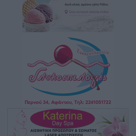
Μαρία Εκμεκτσίογλου: Η πίστη μου είναι το
μεγαλύτερο στήριγμα μου – Το προσκύνημα στην ιερά
Μονή Πανορμίτη
Τοπικές Ειδήσεις
•
πριν 3 ώρες
Ακαθάριστα οικόπεδα: Τι γίνεται όταν ο ιδιοκτήτης
δεν τα καθαρίσει – Πώς κινούνται δήμοι και ΠΣ,
ποιος πληρώνει τον λογαριασμό
Τοπικές Ειδήσεις
•
πριν 3 ώρες
Πού κινούνται οι κρατήσεις last minute σε Ελλάδα
από Γερμανούς
Ειδήσεις
•
πριν 3 ώρες
Οδηγός στη Ρόδο τράκαρε σταθμευμένο αυτοκίνητο,
παρέσυρε 72χρονο και διέφυγε
Τοπικές Ειδήσεις
•
πριν 3 ώρες