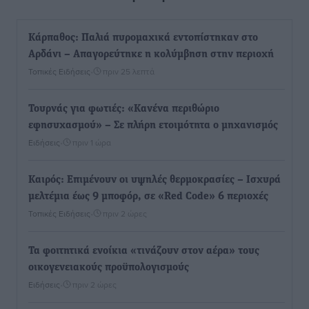
Κάρπαθος: Παλιά πυρομαχικά εντοπίστηκαν στο
Αρδάνι – Απαγορεύτηκε η κολύμβηση στην περιοχή
Τοπικές Ειδήσεις
•
πριν 25 λεπτά
Τουρνάς για φωτιές: «Κανένα περιθώριο
εφησυχασμού» – Σε πλήρη ετοιμότητα ο μηχανισμός
Ειδήσεις
•
πριν 1 ώρα
Καιρός: Επιμένουν οι υψηλές θερμοκρασίες – Ισχυρά
μελτέμια έως 9 μποφόρ, σε «Red Code» 6 περιοχές
Τοπικές Ειδήσεις
•
πριν 2 ώρες
Τα φοιτητικά ενοίκια «τινάζουν στον αέρα» τους
οικογενειακούς προϋπολογισμούς
Ειδήσεις
•
πριν 2 ώρες