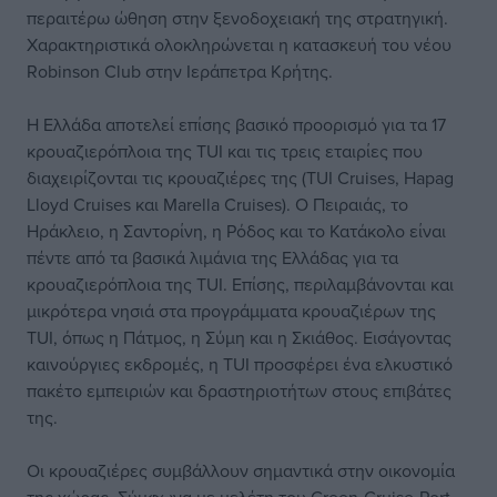
περαιτέρω ώθηση στην ξενοδοχειακή της στρατηγική.
Χαρακτηριστικά ολοκληρώνεται η κατασκευή του νέου
Robinson Club στην Ιεράπετρα Κρήτης.
Η Ελλάδα αποτελεί επίσης βασικό προορισμό για τα 17
κρουαζιερόπλοια της TUI και τις τρεις εταιρίες που
διαχειρίζονται τις κρουαζιέρες της (TUI Cruises, Hapag
Lloyd Cruises και Marella Cruises). Ο Πειραιάς, το
Ηράκλειο, η Σαντορίνη, η Ρόδος και το Κατάκολο είναι
πέντε από τα βασικά λιμάνια της Ελλάδας για τα
κρουαζιερόπλοια της TUI. Επίσης, περιλαμβάνονται και
μικρότερα νησιά στα προγράμματα κρουαζιέρων της
TUI, όπως η Πάτμος, η Σύμη και η Σκιάθος. Εισάγοντας
καινούργιες εκδρομές, η TUI προσφέρει ένα ελκυστικό
πακέτο εμπειριών και δραστηριοτήτων στους επιβάτες
της.
Οι κρουαζιέρες συμβάλλουν σημαντικά στην οικονομία