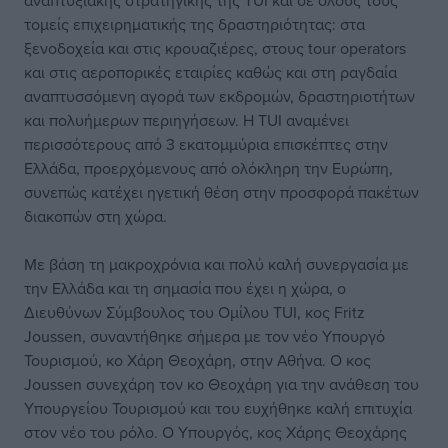
αναπτυξιακής στρατηγικής της TUI και σε όλους τους
τομείς επιχειρηματικής της δραστηριότητας: στα
ξενοδοχεία και στις κρουαζιέρες, στους tour operators
και στις αεροπορικές εταιρίες καθώς και στη ραγδαία
αναπτυσσόμενη αγορά των εκδρομών, δραστηριοτήτων
και πολυήμερων περιηγήσεων. Η TUI αναμένει
περισσότερους από 3 εκατομμύρια επισκέπτες στην
Ελλάδα, προερχόμενους από ολόκληρη την Ευρώπη,
συνεπώς κατέχει ηγετική θέση στην προσφορά πακέτων
διακοπών στη χώρα.
Με βάση τη μακροχρόνια και πολύ καλή συνεργασία με
την Ελλάδα και τη σημασία που έχει η χώρα, ο
Διευθύνων Σύμβουλος του Ομίλου TUI, κος Fritz
Joussen, συναντήθηκε σήμερα με τον νέο Υπουργό
Τουρισμού, κο Χάρη Θεοχάρη, στην Αθήνα. Ο κος
Joussen συνεχάρη τον κο Θεοχάρη για την ανάθεση του
Υπουργείου Τουρισμού και του ευχήθηκε καλή επιτυχία
στον νέο του ρόλο. Ο Υπουργός, κος Χάρης Θεοχάρης