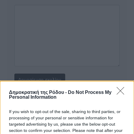
Δημοκρατική της Ρόδου -
Do Not Process My
Personal Information
Υπενθύμιση:
If you wish to opt-out of the sale, sharing to third parties, or
Για την μερική αναπαραγωγή της είδησης από άλλες
processing of your personal or sensitive information for
ιστοσελίδες είναι απαραίτητη η χρήση του παρακάτω
targeted advertising by us, please use the below opt-out
section to confirm your selection. Please note that after your
παρεχόμενου συνδέσμου παραπομπής προς το άρθρο