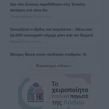
Δύο νέοι ξενώνες παραδόθηκαν στις Ένοπλες
Δυνάμεις στη νήσο Ρω
Τοπικές Ειδήσεις
•
πριν 2 ώρες
Συνεχίζεται η έξοδος του Αυγούστου – Πάνω από
34.000 αναχωρούν σήμερα μόνο από τον Πειραιά
Ειδήσεις
•
πριν 2 ώρες
Μόνιμες θέσεις στους παιδικούς σταθμούς: Οι
προϋποθέσεις, η 24μηνη εμπειρία και οι προθεσμίες
Περισσότερες ειδήσεις
για τους δήμους
Τοπικές Ειδήσεις
•
πριν 2 ώρες
Δεύτερη πηγή εισοδήματος για τους επαγγελματίες
ψαράδες ο αλιευτικός τουρισμός
Ειδήσεις
•
πριν 3 ώρες