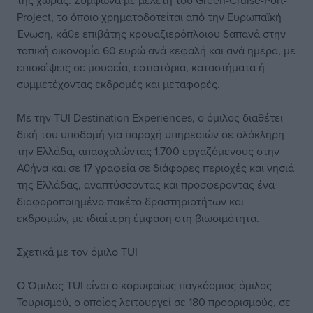
της χώρας. Σύμφωνα με μελέτη του Green-Cruise-Port-
Project, το όποιο χρηματοδοτείται από την Ευρωπαϊκή
Ένωση, κάθε επιβάτης κρουαζιερόπλοιου δαπανά στην
τοπική οικονομία 60 ευρώ ανά κεφαλή και ανά ημέρα, με
επισκέψεις σε μουσεία, εστιατόρια, καταστήματα ή
συμμετέχοντας εκδρομές και μεταφορές.
Με την TUI Destination Experiences, ο όμιλος διαθέτει
δική του υποδομή για παροχή υπηρεσιών σε ολόκληρη
την Ελλάδα, απασχολώντας 1.700 εργαζόμενους στην
Αθήνα και σε 17 γραφεία σε διάφορες περιοχές και νησιά
της Ελλάδας, αναπτύσσοντας και προσφέροντας ένα
διαφοροποιημένο πακέτο δραστηριοτήτων και
εκδρομών, με ιδιαίτερη έμφαση στη βιωσιμότητα.
Σχετικά με τον όμιλο TUI
Ο Όμιλος TUI είναι ο κορυφαίως παγκόσμιος όμιλος
Τουρισμού, ο οποίος λειτουργεί σε 180 προορισμούς, σε