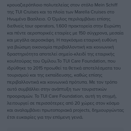
κρουαζιερόπλοιο πολυτελείας στον στόλο Mein Schiff
της TUI Cruises και τα πλοία των Marella Cruises στο
Ηνωμένο Βασίλειο. Ο Όμιλος περιλαμβάνει επίσης
διεθνείς tour operators, 1.600 πρακτορεία στην Ευρώπη
και πέντε αεροπορικές εταιρίες με 150 σύγχρονα, μεσαία
και μεγάλα αεροσκάφη. Η παγκόσμια εταιρική ευθύνη
για βιώσιμη οικονομία περιβαλλοντική και κοινωνική
δραστηριότητα αποτελεί σημείο-κλειδί της εταιρικής
κουλτούρας του Oμίλου.Το TUI Care Foundation, που
ιδρύθηκε το 2015 προωθεί τα θετικά αποτελέσματα του
τουρισμού και της εκπαίδευσης, καθώς επίσης
περιβαλλοντικά και κοινωνικά πρότυπα. Με τον τρόπο
αυτό συμβάλλει στην ανάπτυξη των τουριστικών
προορισμών. Το TUI Care Foundation, αυτή τη στιγμή,
λειτουργεί σε περισσότερες από 20 χώρες στον κόσμο
και αναλαμβάνει πρωτοποριακά projects, δημιουργώντας
έτσι ευκαιρίες για την επόμενη γενιά.