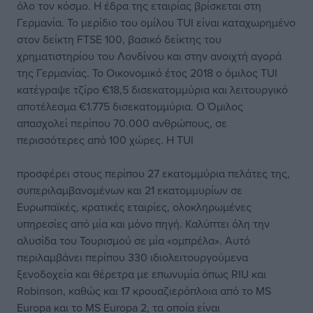
όλο τον κόσμο. Η έδρα της εταιρίας βρίσκεται στη
Γερμανία. Το μερίδιο του ομίλου TUI είναι καταχωρημένο
στον δείκτη FTSE 100, βασικό δείκτης του
χρηματιστηρίου του Λονδίνου και στην ανοιχτή αγορά
της Γερμανίας. Το Οικονομικό έτος 2018 ο όμιλος TUI
κατέγραψε τζίρο €18,5 δισεκατομμύρια και λειτουργικό
αποτέλεσμα €1.775 δισεκατομμύρια. Ο Όμιλος
απασχολεί περίπου 70.000 ανθρώπους, σε
περισσότερες από 100 χώρες. Η TUI
προσφέρει στους περίπου 27 εκατομμύρια πελάτες της,
συπεριλαμβανομένων και 21 εκατομμυρίων σε
Ευρωπαϊκές, κρατικές εταιρίες, ολοκληρωμένες
υπηρεσίες από μία και μόνο πηγή. Καλύπτει όλη την
αλυσίδα του Τουρισμού σε μία «ομπρέλα». Αυτό
περιλαμβάνει περίπου 330 ιδιολειτουργούμενα
ξενοδοχεία και θέρετρα με επωνυμία όπως RIU και
Robinson, καθώς και 17 κρουαζιερόπλοια από το MS
Europa και το MS Europa 2, τα οποία είναι