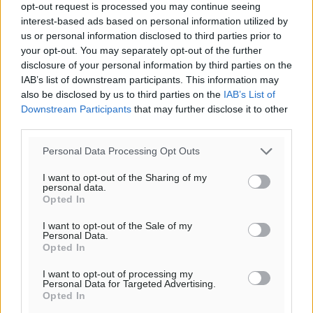
opt-out request is processed you may continue seeing
της Δημοκρατικής.
interest-based ads based on personal information utilized by
us or personal information disclosed to third parties prior to
your opt-out. You may separately opt-out of the further
disclosure of your personal information by third parties on the
IAB’s list of downstream participants. This information may
also be disclosed by us to third parties on the
IAB’s List of
o καιρός τώρα:
Downstream Participants
that may further disclose it to other
30
°
third parties.
αίθριος καιρός
Personal Data Processing Opt Outs
62
%
13
km/h
I want to opt-out of the Sharing of my
personal data.
Β-ΒΑ
Opted In
29
31
°/
°
06:19
I want to opt-out of the Sale of my
Personal Data.
20:05
Opted In
πρόγνωση:
32
I want to opt-out of processing my
°
Personal Data for Targeted Advertising.
ΔΕ
Opted In
29
°