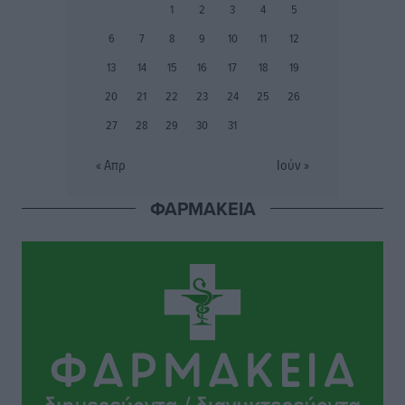
1
2
3
4
5
Αθλητικά
•
πριν 3 ώρες
6
7
8
9
10
11
12
Εθνικός Αρχίπολης: Μεγάλο βήμα προόδου η ίδρυση
13
14
15
16
17
18
19
Ακαδημίας
20
21
22
23
24
25
26
Αθλητικά
•
πριν 3 ώρες
27
28
29
30
31
Ιππότες: Με το βλέμμα στραμμένο στο μέλλον
« Απρ
Ιούν »
Αθλητικά
•
πριν 3 ώρες
ΦΑΡΜΑΚΕΙΑ
ΠΑΜΕ ΣΤΟΙΧΗΜΑ: Περισσότερα από 95 εκατομμύρια
ευρώ σε κέρδη μοίρασε τον Ιούλιο
Αθλητικά
•
πριν 4 ώρες
Ολοκλήρωση του έργου αναβάθμισης των
υποδομών του Νεστορίδειου Μελάθρου
Τοπικές Ειδήσεις
•
πριν 4 ώρες