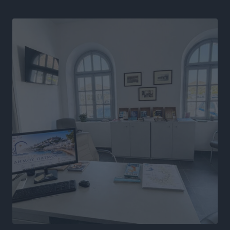
επιστημονική γνώση και σύγχρονες μεθόδους»
Αθλητικά
•
πριν 7 ώρες
Α.Σ. Ρόδος: Ξανά στα «πράσινα» ο Νίκος Κοντίτσης
Αθλητικά
•
πριν 7 ώρες
Συναυλία Μάριου Φραγκούλη – Γιώργου Περρή στην
Κάσο
Πολιτιστικά
•
πριν 7 ώρες
Την άρση των εμποδίων για την άμεση λειτουργία του
βρεφονηπιακού σταθμού στην Κάσο, ζητά ο Μάνος
Κόνσολας
Τοπικές Ειδήσεις
•
πριν 8 ώρες
Κλειστή αύριο βράδυ η παραλιακή οδός στο λιμάνι της
Κω