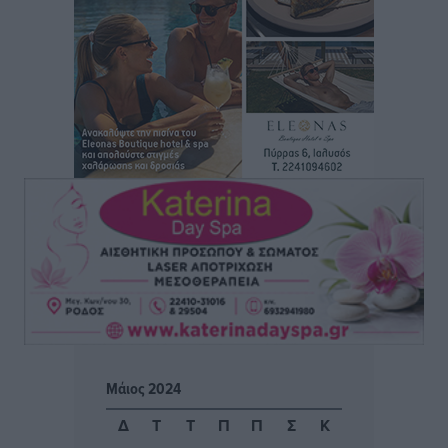
Έκτακτη συνεδρίαση της Δημοτικής Επιτροπής Ρόδου
αύριο Παρασκευή 7 Αυγούστου
Τοπικές Ειδήσεις
•
πριν 3 ώρες
ΑΕΡΑ: Δεν σταματάει να ενισχύεται, νέο απόκτημα ο
Μητρόπουλος
Αθλητικά
•
πριν 3 ώρες
Κλεάνθης: Δουλειές μετά ευχαριστιών στο γήπεδο,
ατομικό για δύο
Αθλητικά
•
πριν 3 ώρες
Φοίβος: Εν αναμονή του Νίκου Λαζίδη
Αθλητικά
•
πριν 3 ώρες
Μάιος 2024
Ιάλυσος Β’: Νωρίς νωρίς μπήκαν στα βάσανα της
Δ
Τ
Τ
Π
Π
Σ
Κ
προετοιμασίας