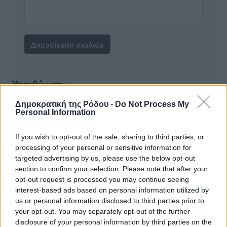
Υπενθύμιση:
Δημοκρατική της Ρόδου -
Do Not Process My
Για την μερική αναπαραγωγή της είδησης από άλλες
Personal Information
ιστοσελίδες είναι απαραίτητη η χρήση του παρακάτω
παρεχόμενου συνδέσμου παραπομπής προς το άρθρο
If you wish to opt-out of the sale, sharing to third parties, or
της Δημοκρατικής.
processing of your personal or sensitive information for
targeted advertising by us, please use the below opt-out
section to confirm your selection. Please note that after your
opt-out request is processed you may continue seeing
interest-based ads based on personal information utilized by
us or personal information disclosed to third parties prior to
o καιρός τώρα:
your opt-out. You may separately opt-out of the further
disclosure of your personal information by third parties on the
27
°