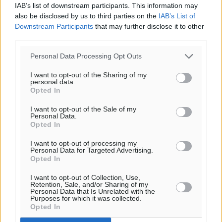
IAB’s list of downstream participants. This information may
αίθριος καιρός
also be disclosed by us to third parties on the
IAB’s List of
54
%
Downstream Participants
that may further disclose it to other
13
km/h
third parties.
Δ-ΒΔ
Personal Data Processing Opt Outs
27
28
°/
°
06:17
I want to opt-out of the Sharing of my
20:08
personal data.
Opted In
πρόγνωση:
33
°
I want to opt-out of the Sale of my
Personal Data.
ΠΑ
Opted In
28
°
ΣΑ
I want to opt-out of processing my
Personal Data for Targeted Advertising.
29
°
Opted In
ΚΥ
29
I want to opt-out of Collection, Use,
°
Retention, Sale, and/or Sharing of my
ΔΕ
Personal Data that Is Unrelated with the
Purposes for which it was collected.
Opted In