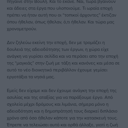
πήγαινε στην Βουλή. Και το έκανε. Ναι, τώρα βγαίνουν
και άδειες στα έργα που υλοποιούμε. Τι ωραία εποχή
πρέπει να ήταν αυτή που οι “τοπικοί άρχοντες” έκτιζαν
όπου ήθελαν, όπως ήθελαν, ό,τι ήθελαν. Και τώρα μας
χρονομετρούν.
Δεν ζηλεύω εκείνη την εποχή, δεν με τρομάζει η
δουλειά της αδειοδότησης των έργων, η χώρα είχε
ανάγκη να γυρίσει σελίδα και να περάσει απο την εποχή
της “μαγκιάς” στην ζωή με τάξη και κανόνες και μέσα σε
αυτό το νέο διοικητικό περιβάλλον έχουμε γεμίσει
εργοτάξια τα νησιά μας.
Εμείς δεν είχαμε και δεν έχουμε ανάγκη την εποχή της
ασυλίας και της αταξίας για να παράξουμε έργο. Από
σχολεία μέχρι δρόμους και λιμάνια, σήμερα μόνο η
αδειοδότηση και η δημοπράτησή τους διαρκεί διπλάσιο
χρόνο από όσο ήθελαν κάποτε για την κατασκευή τους.
Έπρεπε να τελειώσει αυτό και ορθά άλλαξε, γιατί η ζωή