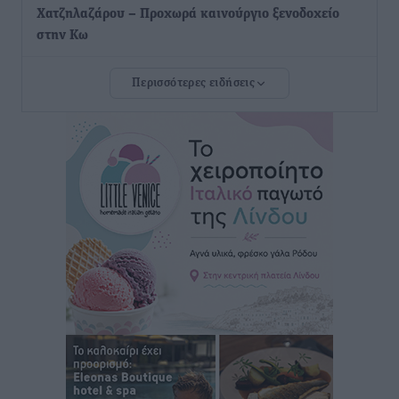
Χατζηλαζάρου – Προχωρά καινούργιο ξενοδοχείο
στην Κω
Τοπικές Ειδήσεις
•
πριν 3 ώρες
Περισσότερες ειδήσεις
Αυτοκίνητο μπήκε παράνομα σε μονόδρομο στο
Μαστιχάρι – Αναποδογύρισε όχημα με μητέρα και
5χρονο παιδί
Τοπικές Ειδήσεις
•
πριν 3 ώρες
“Η Ευρώπη αντιμετώπιζε το προσφυγικό σαν ταινία
τρόμου” – Η συγκλονιστική μαρτυρία της Χαρούλας
Γιασιράνη στον RV για τα γεγονότα που οδήγησαν στο
Σύμφωνο της Λέρου
Τοπικές Ειδήσεις
•
πριν 3 ώρες
Συναυλία με τον Γιάννη Κότσιρα στις 21 Αυγούστου
Πολιτιστικά
•
πριν 3 ώρες