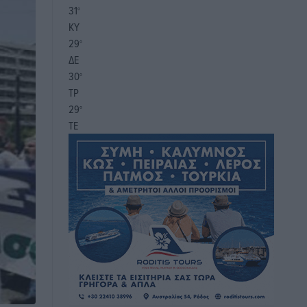
31
°
ΚΥ
29
°
ΔΕ
30
°
ΤΡ
29
°
ΤΕ