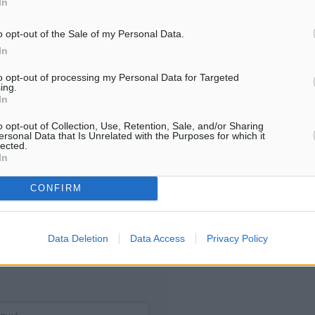
In
8.08.26 · 11:20
08.08.26 · 11:15
o opt-out of the Sale of my Personal Data.
Υπενθύμιση:
In
to opt-out of processing my Personal Data for Targeted
Για την μερική αναπαραγωγ
ή. Η Δημοκρατική δεν υιοθετεί
ing.
είδησης από άλλες ιστοσελ
In
υμε όποια σχόλια θεωρούμε
είναι απαραίτητη η χρήση 
οίηση. Χρήστες που δεν τηρούν
o opt-out of Collection, Use, Retention, Sale, and/or Sharing
παρακάτω παρεχόμενου
ersonal Data that Is Unrelated with the Purposes for which it
lected.
συνδέσμου παραπομπής πρ
In
άρθρο της Δημοκρατικής.
CONFIRM
Data Deletion
Data Access
Privacy Policy
λή του σχολίου.