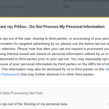
ότι δεν έχει λάβει κάποια 
στο…
ματα αναζήτησης
ε μας στο Google News ★ ↗
Έρευνα ΙΝΕ - ΓΣΕΕ για τα
προσόντα και τις δεξιότητε
ική της Ρόδου -
Do Not Process My Personal Information
ήστε
εργαζομένων
to opt-out of the sale, sharing to third parties, or processing of your per
Το ΙΝΕ ΓΣΕΕ ανακοινώνει το
formation for targeted advertising by us, please use the below opt-out s
Α΄ των βασικών συμπερασ
r selection. Please note that after your opt-out request is processed y
της μεγαλύτερης…
eing interest-based ads based on personal information utilized by us or
disclosed to third parties prior to your opt-out. You may separately opt-
losure of your personal information by third parties on the IAB’s list of
. This information may also be disclosed by us to third parties on the
IA
Participants
that may further disclose it to other third parties.
ΙΑΒΑΣΕ ΕΠΙΣΗΣ
ΕΙΔΉΣΕΙΣ
ΕΙΔΉΣΕΙΣ
Σούπερ μάρκετ: Διευρύνεται η
15 Αυγούστου 2026: Πώς 
l Data Processing Opt Outs
εθνική πρωτοβουλία για τις
πληρωθούν όσοι εργαστού
τιμές – Eρχονται νέες
αργία – Τι ισχύει για πεν
o opt-out of the Sharing of my personal data.
συμμετοχές εταιρειών
εξαήμερο και άδειες