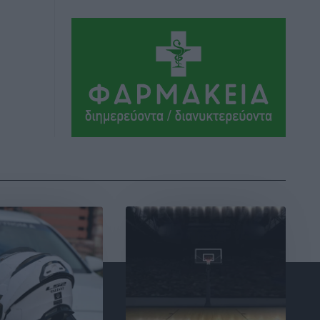
Πλούσιο πολιτιστικό πρόγραμμα τον
Αύγουστο από τον Δήμο Ρόδου
Πολιτιστικά
•
πριν 7 ώρες
Βασίλης Υψηλάντης: Ξεμπλοκάρει η
έκδοση και παραχώρηση οριστικών
τίτλων κυριότητας για 224 εργατικές
κατοικίες στη Ρόδο
Τοπικές Ειδήσεις
•
πριν 7 ώρες
ΣΕΓΑΣ: Πιστώθηκαν τα έξοδα
μετακίνησης του Πανελληνίου
Πρωταθλήματος Κ20 στα σωματεία
Αθλητικά
•
πριν 7 ώρες
Ευρωπαϊκό Πρωτάθλημα Στίβου: Πότε
αγωνίζονται η Μαγκούλια, η
Σπανουδάκη και ο Κριτούλης