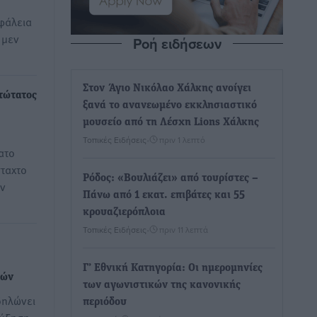
φάλεια
 μεν
Ροή ειδήσεων
Στον Άγιο Νικόλαο Χάλκης ανοίγει
τώτατος
ξανά το ανανεωμένο εκκλησιαστικό
μουσείο από τη Λέσχη Lions Χάλκης
Τοπικές Ειδήσεις
•
πριν 1 λεπτό
ατο
σταχτο
Ρόδος: «Βουλιάζει» από τουρίστες –
ων
Πάνω από 1 εκατ. επιβάτες και 55
κρουαζιερόπλοια
Τοπικές Ειδήσεις
•
πριν 11 λεπτά
Γ’ Εθνική Κατηγορία: Οι ημερομηνίες
θών
των αγωνιστικών της κανονικής
δηλώνει
περιόδου