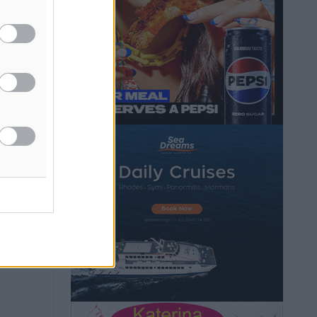
Τα Γλυπτά του Παρθενώνα ως
προσωπικό δώρο στον Τραμπ
Δημο-Κρίσεις
•
πριν 6 ώρες
ή της
Το στενό της Κρεμαστής μπήκε στη
ίδες
λίστα των 7 θαυμάτων της αναμονής
του
Δημο-Κρίσεις
•
πριν 6 ώρες
ος το
ΣΕΤΕ: Σημαντική θεσμική εξέλιξη η
ΚΥΑ για το ΕΧΠ για τον τουρισμό
Ειδήσεις
•
πριν 6 ώρες
Γ. Χατζημάρκος: “Δύο μεγάλες
δεσμεύσεις Γεωργιάδη” – Κίνητρα για
τους γιατρούς των νησιών και
συνεργασία Ρόδου με το Αττικόν για το
Ακτινοθεραπευτικό