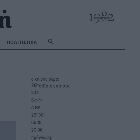
ΠΟΛΙΤΙΣΤΙΚΆ
o καιρός τώρα:
αίθριος καιρός
30
°
83
%
8
km/h
Δ-ΝΔ
29
30
°/
°
06:18
20:06
πρόγνωση: