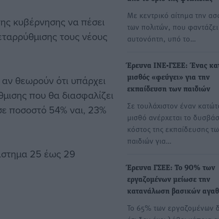
Με κεντρικό αίτημα την ασ
της κυβέρνησης να πέσει
των πολιτών, που φαντάζει
μεταρρύθμισης τους νέους
αυτονόητη, υπό το…
Έρευνα ΙΝΕ-ΓΣΕΕ: Ένας κα
 αν θεωρούν ότι υπάρχει
μισθός «φεύγει» για την
εκπαίδευση των παιδιών
μισης που θα διασφαλίζει
Σε τουλάχιστον έναν κατώτ
σε ποσοστό 54% ναι, 23%
μισθό ανέρχεται το δυσβά
κόστος της εκπαίδευσης τ
παιδιών για…
ιάστημα 25 έως 29
Έρευνα ΓΣΕΕ: Το 90% των
εργαζομένων μείωσε την
κατανάλωση βασικών αγα
Το 65% των εργαζομένων 