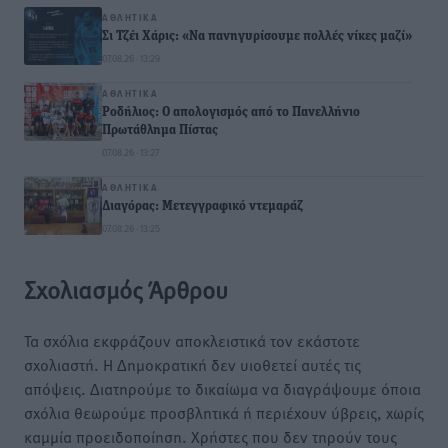
ΑΘΛΗΤΙΚΆ
Σι Τζέι Χάρις: «Να πανηγυρίσουμε πολλές νίκες μαζί»
07.08.26 · 13:29
ΑΘΛΗΤΙΚΆ
Ροδήλιος: Ο απολογισμός από το Πανελλήνιο
Πρωτάθλημα Πίστας
07.08.26 · 13:27
ΑΘΛΗΤΙΚΆ
Διαγόρας: Μετεγγραφικό ντεμαράζ
07.08.26 · 13:25
Σχολιασμός Άρθρου
Τα σχόλια εκφράζουν αποκλειστικά τον εκάστοτε
σχολιαστή. Η Δημοκρατική δεν υιοθετεί αυτές τις
απόψεις. Διατηρούμε το δικαίωμα να διαγράψουμε όποια
σχόλια θεωρούμε προσβλητικά ή περιέχουν ύβρεις, χωρίς
καμμία προειδοποίηση. Χρήστες που δεν τηρούν τους