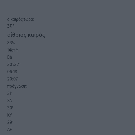
o καιρός τώρα:
30
°
αίθριος καιρός
83
%
14
km/h
ΒΔ
30
32
°/
°
06:18
20:07
πρόγνωση:
31
°
ΣΑ
30
°
ΚΥ
29
°
ΔΕ