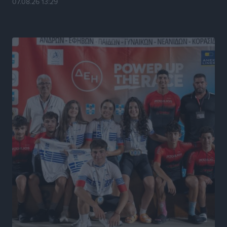
07.08.26 13:29
Στη Σύμη η Φαίη Σκορδά επισκέφθηκε την Ιερά Μονή
του Πανορμίτη
Τοπικές Ειδήσεις
•
πριν 5 ώρες
Σερβία: Ανακάμπτουν οι τουριστικές ροές προς την
Ελλάδα
Ειδήσεις
•
πριν 5 ώρες
Διακοπές στην Κάρπαθο για τον Γιώργο Γεραπετρίτη
Τοπικές Ειδήσεις
•
πριν 5 ώρες
Ρόδος: Τραυματίστηκε 53χρονος ναυτικός
Τοπικές Ειδήσεις
•
πριν 5 ώρες
Airbnb: Αυξημένα έσοδα στο β’ τρίμηνο με «όχημα»
το Μουντιάλ
Ειδήσεις
•
πριν 5 ώρες