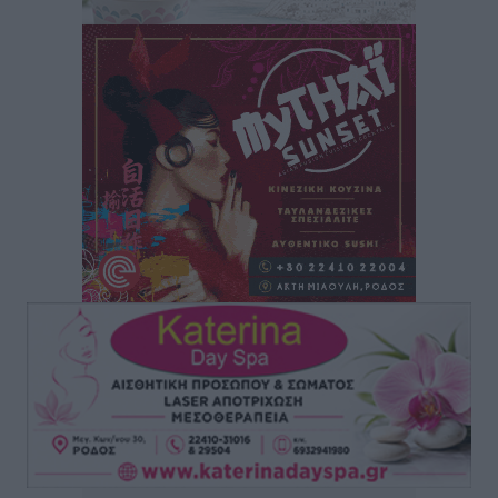
Άδωνις Γεωργιάδης στον RV: “Στο υπουργείο
εξετάζουμε την θεσμοθέτηση τρίτης κατηγορίας
κινήτρων, ειδικά για τα νοσοκομεία στα νησιά”
Τοπικές Ειδήσεις
•
πριν 1 ώρα
Θετικό κλίμα και κοινό όραμα για την ανάδειξη της
ιστορίας της Ρόδου στο Αεροδρόμιο «Διαγόρας»
Τοπικές Ειδήσεις
•
πριν 1 ώρα
Αντώνης Καμπουράκης: «Ένα σπουδαίο έργο
πολιτισμού για τη Ρόδο, που σχεδιάσαμε και
εξασφαλίσαμε τη χρηματοδότησή του, γίνεται
πραγματικότητα»
Τοπικές Ειδήσεις
•
πριν 1 ώρα
Στο Α΄ Νεκροταφείο το μνημόσυνο για τον έναν χρόνο
από τον θάνατο της Λένας Σαμαρά