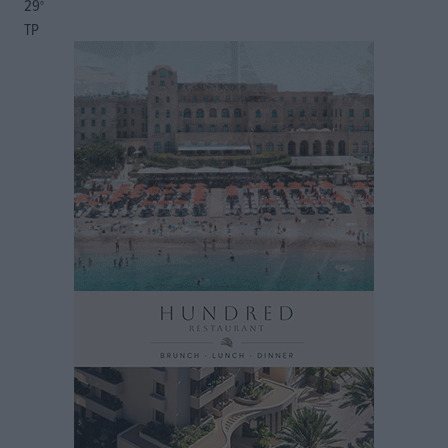
29
°
ΤΡ