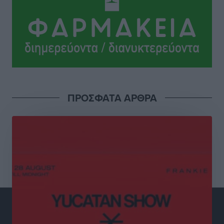
Οκτωβρίου
Ειδήσεις
•
πριν 2 ώρες
Καύσιμα: «Καίνε» οι τιμές και στα νησιά μας – Γιατί
δεν πέφτουν και πότε μπορεί να έρθει αποκλιμάκωση
Τοπικές Ειδήσεις
•
πριν 3 ώρες
Πάνω από 1.500 έλεγχοι με drones σε 300 παραλίες
ΠΡΟΣΦΑΤΑ ΑΡΘΡΑ
κατά της αυθαίρετης κατάληψης του αιγιαλού – Τα
στοιχεία για τη Ρόδο
Τοπικές Ειδήσεις
•
πριν 3 ώρες
Συνεδριάζει η Δημοτική Επιτροπή Ρόδου την Δευτέρα
10 Αυγούστου
Τοπικές Ειδήσεις
•
πριν 3 ώρες
Ο Ακύλας στη Ρόδο 10 Αυγούστου στο βοηθητικό
στάδιο Διαγόρα