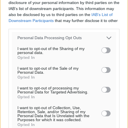
disclosure of your personal information by third parties on the
Πολιτιστικά
•
πριν 17 λεπτά
IAB’s list of downstream participants. This information may
also be disclosed by us to third parties on the
IAB’s List of
Downstream Participants
that may further disclose it to other
Σι Τζέι Χάρις: «Να πανηγυρίσουμε πολλές νίκες μαζί»
third parties.
Αθλητικά
•
πριν 20 λεπτά
Personal Data Processing Opt Outs
Ροδήλιος: Ο απολογισμός από το Πανελλήνιο
I want to opt-out of the Sharing of my
Πρωτάθλημα Πίστας
personal data.
Opted In
Αθλητικά
•
πριν 22 λεπτά
I want to opt-out of the Sale of my
Personal Data.
Διαγόρας: Μετεγγραφικό ντεμαράζ
Opted In
Αθλητικά
•
πριν 24 λεπτά
I want to opt-out of processing my
Personal Data for Targeted Advertising.
Γ.Σ. Διαγόρας: Εντατική προετοιμασία και επιστροφή
Opted In
Ρίζου στις Ακαδημίες
I want to opt-out of Collection, Use,
Αθλητικά
•
πριν 24 λεπτά
Retention, Sale, and/or Sharing of my
Personal Data that Is Unrelated with the
Purposes for which it was collected.
Opted In
Εθνική Ανδρών: Ραντεβού στο Telekom Center Athens