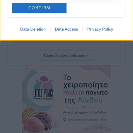
Αθλητικά
•
πριν 33 λεπτά
CONFIRM
ΕΠΟ: Απέσυρε τη στήριξή της στην υποψηφιότητα
του Ινφαντίνο
Data Deletion
Data Access
Privacy Policy
Αθλητικά
•
πριν 34 λεπτά
Φοίβος Κω: Το «ευχαριστώ» για το 9ο Kos 3X3
Περισσότερες ειδήσεις
Basketball Festival
Αθλητικά
•
πριν 36 λεπτά
6ο Kalymnos 3X3: Ολοκληρώθηκε με μεγάλη επιτυχία,
νικητές οι VAR!
Αθλητικά
•
πριν 41 λεπτά
Νέα αεροσκάφη, drones, δασοκομάντος: Τι έχει
αλλάξει στην Πολιτική Προστασί
Ειδήσεις
•
πριν 1 ώρα