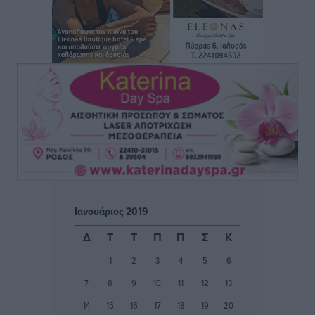
Τσαμπίκα Διαμαντή: Η Ρόδος δεν μπορεί να σχεδιάζει
το μέλλον της μέσα στην αβεβαιότητα
Συνεντεύξεις
•
πριν 2 ώρες
Η υπογεννητικότητα βάζει λουκέτο σε 11 σχολεία
Πρωτοβάθμιας στα Δωδεκάνησα
Ρεπορτάζ
•
πριν 2 ώρες
Κ. Σπανός: Παρά την αυξημένη τουριστική κίνηση, η
αγορά της Ρόδου κινείται κάτω από τις προσδοκίες
Ρεπορτάζ
•
πριν 2 ώρες
Ιανουάριος 2019
Ο λαγοκέφαλος βρήκε επιτέλους τιμή, μένει να βρεθεί
Δ
Τ
Τ
Π
Π
Σ
Κ
και σχέδιο
1
2
3
4
5
6
Δημο-Κρίσεις
•
πριν 2 ώρες
7
8
9
10
11
12
13
Το ΠΑΣΟΚ στα Δωδεκάνησα ψάχνει έξι και του
14
15
16
17
18
19
20