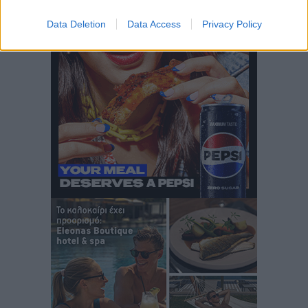
Περισσότερες ειδήσεις
Ιδρυμα Ωνάση: Το όραμα πίσω από τα δύο νέα
σχολεία της Ρόδου
Data Deletion
Data Access
Privacy Policy
Συνεντεύξεις
•
πριν 2 ώρες
Μιχάλης Χουρδάκης: «Η χώρα χρειάζεται μια
αξιόπιστη εναλλακτική κυβερνητική πρόταση»
Συνεντεύξεις
•
πριν 2 ώρες
Σεβ. Μητροπολίτης Ρόδου κ. Κύριλλος: «Ο Αύγουστος
είναι ο μήνας της Παναγίας και η Θεία Λειτουργία η
καρδιά της ζωής της Εκκλησίας»
Συνεντεύξεις
•
πριν 2 ώρες
Πρέσβης της Βραζιλίας: «Η Ελλάδα και η Βραζιλία
έχουν τεράστιες ευκαιρίες συνεργασίας – Η Ρόδος
μπορεί να διαδραματίσει σημαντικό ρόλο»
Συνεντεύξεις
•
πριν 2 ώρες