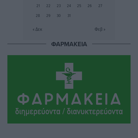
περισσεύουν 14
21
22
23
24
25
26
27
Δημο-Κρίσεις
•
πριν 2 ώρες
28
29
30
31
Η Ροδιακή Επαυλη περιμένει ακόμα να βρεθεί κάποιος
« Δεκ
Φεβ »
να την αναλάβει
Δημο-Κρίσεις
•
πριν 2 ώρες
ΦΑΡΜΑΚΕΙΑ
Ενας υπουργός που έρχεται στη Ρόδο με λύσεις και
όχι με υποσχέσεις
Δημο-Κρίσεις
•
πριν 2 ώρες
Ροδάκινα: 9 οφέλη στην υγεία του ανθρώπου
Τοπικές Ειδήσεις
•
πριν 2 ώρες
Καιρός «hot – dry – windy» τις επόμενες 48 ώρες στη
χώρα
Ειδήσεις
•
πριν 14 ώρες