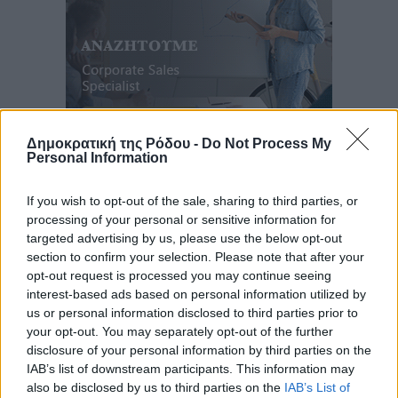
Δημοκρατική της Ρόδου -
Do Not Process My
Ροή ειδήσεων
Personal Information
If you wish to opt-out of the sale, sharing to third parties, or
Δεύτερη πηγή εισοδήματος για τους επαγγελματίες
processing of your personal or sensitive information for
ψαράδες ο αλιευτικός τουρισμός
targeted advertising by us, please use the below opt-out
Ειδήσεις
•
πριν 8 λεπτά
section to confirm your selection. Please note that after your
opt-out request is processed you may continue seeing
interest-based ads based on personal information utilized by
Ακαθάριστα οικόπεδα: Τι γίνεται όταν ο ιδιοκτήτης
us or personal information disclosed to third parties prior to
δεν τα καθαρίσει – Πώς κινούνται δήμοι και ΠΣ,
your opt-out. You may separately opt-out of the further
ποιος πληρώνει τον λογαριασμό
disclosure of your personal information by third parties on the
Τοπικές Ειδήσεις
•
πριν 16 λεπτά
IAB’s list of downstream participants. This information may
also be disclosed by us to third parties on the
IAB’s List of