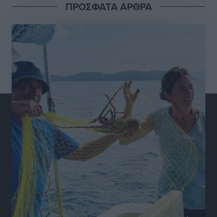
ΠΡΟΣΦΑΤΑ ΑΡΘΡΑ
Δύο σχολεία της Λέρου αλλάζουν όψη με δωρεά
αγάπης για τα παιδιά
Τοπικές Ειδήσεις
•
πριν 15 ώρες
Τουρισμός: Με θετικό πρόσημο έως τώρα η χρονιά,
παρά τα σκαμπανεβάσματα
Ειδήσεις
•
πριν 15 ώρες
Χαρ. Ναβροζίδης στον RV «Σε τρία χρόνια θα είμαστε
η πιο ψηφιακή Περιφέρεια της χώρας» Δημοπρατείται
το έργο ψηφιακού μετασχηματισμού
Τοπικές Ειδήσεις
•
πριν 15 ώρες
Airbnb vs ξενοδοχεία – Πώς αλλάζει ο χάρτης της
φιλοξενίας
Ειδήσεις
•
πριν 15 ώρες