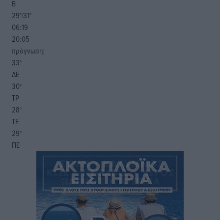
Β
29
31
°/
°
06:19
20:05
πρόγνωση:
33
°
ΔΕ
30
°
ΤΡ
28
°
ΤΕ
29
°
ΠΕ