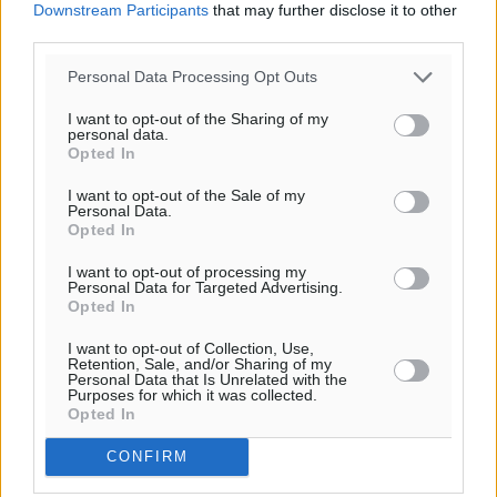
Downstream Participants
that may further disclose it to other
Πού κινούνται οι κρατήσεις last minute σε Ελλάδα
third parties.
από Γερμανούς
Ειδήσεις
•
πριν 21 λεπτά
Personal Data Processing Opt Outs
I want to opt-out of the Sharing of my
personal data.
Οδηγός στη Ρόδο τράκαρε σταθμευμένο αυτοκίνητο,
Opted In
παρέσυρε 72χρονο και διέφυγε
Τοπικές Ειδήσεις
•
πριν 29 λεπτά
I want to opt-out of the Sale of my
Personal Data.
Opted In
Το νέο Ειδικό Χωροταξικό για τον Τουρισμό
I want to opt-out of processing my
ξανασχεδιάζει τον επενδυτικό χάρτη της Ρόδου
Personal Data for Targeted Advertising.
Τοπικές Ειδήσεις
•
πριν 1 ώρα
Opted In
I want to opt-out of Collection, Use,
Retention, Sale, and/or Sharing of my
Γιάννης Βασιλάκης: «Η Πρωτοβάθμια Φροντίδα
Personal Data that Is Unrelated with the
Υγείας πρέπει να φτάνει σε κάθε γωνιά – Ενισχύουμε
Purposes for which it was collected.
Opted In
τις δομές, δεν τις αποδυναμώνουμε»
Συνεντεύξεις
•
πριν 1 ώρα
CONFIRM