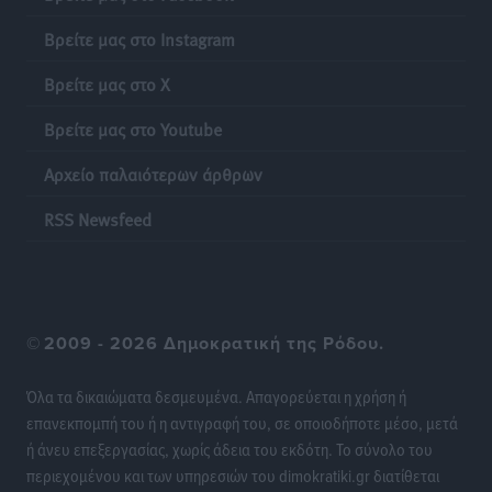
Αθλητικά
•
πριν 23 ώρες
Βρείτε μας στο Instagram
Διαγόρας: Ανανέωσε ο Μιχάλης Χατζηγεωργίου
Βρείτε μας στο X
Αθλητικά
•
πριν 23 ώρες
Βρείτε μας στο Youtube
ΔΕΑΣ Δάφνη Ρόδου: Η Ευαγγελία Τετράδη στο
Αρχείο παλαιότερων άρθρων
τεχνικό επιτελείο
Αθλητικά
•
πριν 23 ώρες
RSS Newsfeed
Γ.Σ. Διαγόρας: Το οργανόγραμμα των Ακαδημιών
Αθλητικά
•
πριν 23 ώρες
©
2009 - 2026 Δημοκρατική της Ρόδου.
Σταυρός Καλυθιών: Απέκτησε και την Ειρήνη
Καρελλάκη
Όλα τα δικαιώματα δεσμευμένα. Απαγορεύεται η χρήση ή
Αθλητικά
•
πριν 23 ώρες
επανεκπομπή του ή η αντιγραφή του, σε οποιοδήποτε μέσο, μετά
ή άνευ επεξεργασίας, χωρίς άδεια του εκδότη. Το σύνολο του
Πρωτάθλημα Καλαθοσφαίρισης Δικηγορικών
περιεχομένου και των υπηρεσιών του dimokratiki.gr διατίθεται
Συλλόγων Ελλάδας και Κύπρου: Η Ρόδος φιλοξένησε