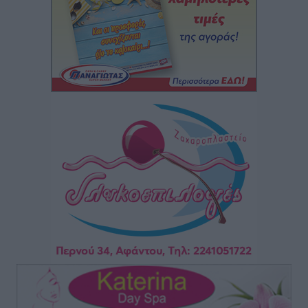
Ακαθάριστα οικόπεδα: Τι γίνεται όταν ο ιδιοκτήτης
δεν τα καθαρίσει – Πώς κινούνται δήμοι και ΠΣ,
ποιος πληρώνει τον λογαριασμό
Τοπικές Ειδήσεις
•
πριν 2 ώρες
Πού κινούνται οι κρατήσεις last minute σε Ελλάδα
από Γερμανούς
Ειδήσεις
•
πριν 3 ώρες
Οδηγός στη Ρόδο τράκαρε σταθμευμένο αυτοκίνητο,
παρέσυρε 72χρονο και διέφυγε
Τοπικές Ειδήσεις
•
πριν 3 ώρες
Το νέο Ειδικό Χωροταξικό για τον Τουρισμό
ξανασχεδιάζει τον επενδυτικό χάρτη της Ρόδου
Τοπικές Ειδήσεις
•
πριν 4 ώρες