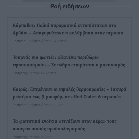
Ροή ειδήσεων
Κάρπαθος: Παλιά πυρομαχικά εντοπίστηκαν στο
Αρδάνι – Απαγορεύτηκε η κολύμβηση στην περιοχή
Τοπικές Ειδήσεις
•
πριν 4 λεπτά
Τουρνάς για φωτιές: «Κανένα περιθώριο
εφησυχασμού» – Σε πλήρη ετοιμότητα ο μηχανισμός
Ειδήσεις
•
πριν 45 λεπτά
Καιρός: Επιμένουν οι υψηλές θερμοκρασίες – Ισχυρά
μελτέμια έως 9 μποφόρ, σε «Red Code» 6 περιοχές
Τοπικές Ειδήσεις
•
πριν 1 ώρα
Τα φοιτητικά ενοίκια «τινάζουν στον αέρα» τους
οικογενειακούς προϋπολογισμούς
Ειδήσεις
•
πριν 2 ώρες