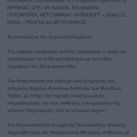
Οι εταιρείες που ανέλαβαν τα 7 επιμέρους έργα είναι οι
ΙΝΤΡΑΚΑΤ, ΟΤΕ, Uni Systems, Κοινοπραξία
ΓΚΛΟΜΠΙΤΕΛ, NETCOMPANY -INTRASOFT – QUALCO,
NOVA – PROFILE και ΜΥΤΙΛΗΝΑΙΟΣ.
Το αντικείμενο του έργου περιλαμβάνει:
Την παροχή υπηρεσιών μελέτης εφαρμογής η οποία θα
προσδιορίσει τα πεδία μεταδεδομένων ανά είδος
εγγράφου που θα ψηφιοποιηθεί.
Την Ψηφιοποίηση και Ηλεκτρονική Διαχείριση του
Ιστορικού Αρχείου Φακέλων Ασθενών των Μονάδων
Υγείας, με στόχο την παροχή ολοκληρωμένης
πληροφόρησης για τους ασθενείς, ενσωματώνοντας
ιατρικές πληροφορίες από το ιστορικό αρχείο
Την Κανονικοποίηση-Συσχέτιση Πρωτοκόλλου Φυσικής
Αρχειοθέτησης και Ηλεκτρονικού Μητρώου Ασθενών, με