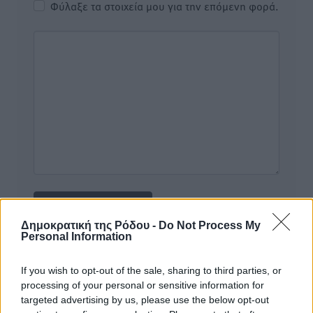
Φύλαξε τα στοιχεία μου για την επόμενη φορά.
Δημοκρατική της Ρόδου -
Do Not Process My
Personal Information
Υπενθύμιση:
If you wish to opt-out of the sale, sharing to third parties, or
processing of your personal or sensitive information for
Για την μερική αναπαραγωγή της είδησης από άλλες
targeted advertising by us, please use the below opt-out
ιστοσελίδες είναι απαραίτητη η χρήση του παρακάτω