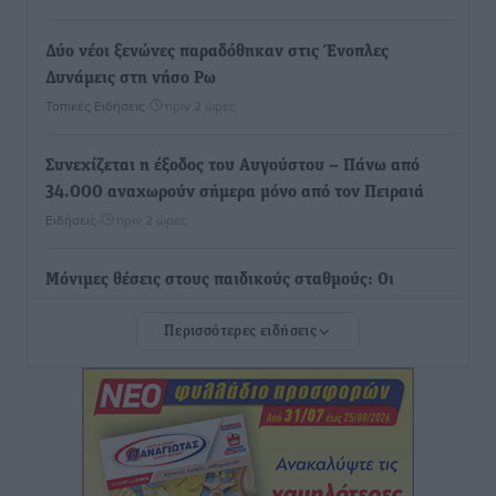
Δύο νέοι ξενώνες παραδόθηκαν στις Ένοπλες
Δυνάμεις στη νήσο Ρω
Τοπικές Ειδήσεις
•
πριν 2 ώρες
Συνεχίζεται η έξοδος του Αυγούστου – Πάνω από
34.000 αναχωρούν σήμερα μόνο από τον Πειραιά
Ειδήσεις
•
πριν 2 ώρες
Μόνιμες θέσεις στους παιδικούς σταθμούς: Οι
προϋποθέσεις, η 24μηνη εμπειρία και οι προθεσμίες
Περισσότερες ειδήσεις
για τους δήμους
Τοπικές Ειδήσεις
•
πριν 2 ώρες
Δεύτερη πηγή εισοδήματος για τους επαγγελματίες
ψαράδες ο αλιευτικός τουρισμός
Ειδήσεις
•
πριν 2 ώρες