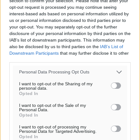
section to confirm your selection. Please note that after your
παρεχόμενου συνδέσμου παραπομπής προς το άρθρο
opt-out request is processed you may continue seeing
της Δημοκρατικής.
interest-based ads based on personal information utilized by
us or personal information disclosed to third parties prior to
your opt-out. You may separately opt-out of the further
disclosure of your personal information by third parties on the
IAB’s list of downstream participants. This information may
also be disclosed by us to third parties on the
IAB’s List of
Downstream Participants
that may further disclose it to other
o καιρός τώρα:
third parties.
30
°
αίθριος καιρός
Personal Data Processing Opt Outs
62
%
I want to opt-out of the Sharing of my
13
km/h
personal data.
Β-ΒΑ
Opted In
29
31
°/
°
I want to opt-out of the Sale of my
06:19
Personal Data.
Opted In
20:05
πρόγνωση:
I want to opt-out of processing my
32
Personal Data for Targeted Advertising.
°
Opted In
ΔΕ