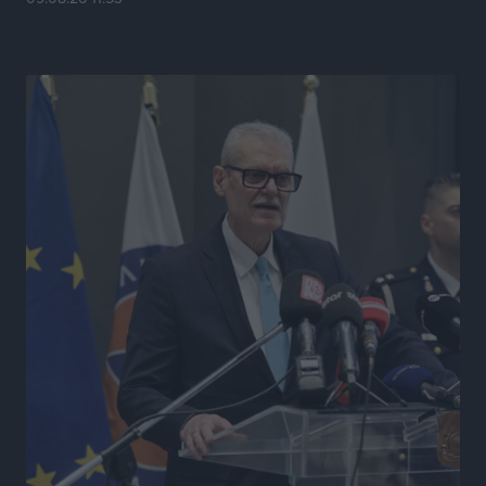
Τοπικές Ειδήσεις
•
πριν 4 ώρες
Καιρός «hot – dry – windy» τις επόμενες 48 ώρες στη
χώρα
Ειδήσεις
•
πριν 17 ώρες
Δύο σχολεία της Λέρου αλλάζουν όψη με δωρεά
αγάπης για τα παιδιά
Τοπικές Ειδήσεις
•
πριν 17 ώρες
Τουρισμός: Με θετικό πρόσημο έως τώρα η χρονιά,
παρά τα σκαμπανεβάσματα
Ειδήσεις
•
πριν 17 ώρες
Χαρ. Ναβροζίδης στον RV «Σε τρία χρόνια θα είμαστε
η πιο ψηφιακή Περιφέρεια της χώρας» Δημοπρατείται
το έργο ψηφιακού μετασχηματισμού
Τοπικές Ειδήσεις
•
πριν 17 ώρες