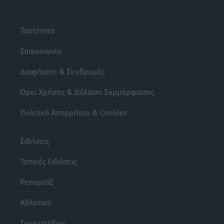
Ο Πελεκάνος, οι ανεμογεννήτριες και μια κοινότητα
που κανείς δεν ρώτησε
Ταυτότητα
Δημο-Κρίσεις
•
πριν 24 ώρες
Επικοινωνία
Διαφήμιση & Συνδρομές
Όροι Χρήσης & Δήλωση Συμμόρφωσης
Πολιτική Απορρήτου & Cookies
Ειδήσεις
Τοπικές Ειδήσεις
Ρεπορτάζ
Αθλητικά
Συνεντεύξεις