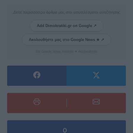
Δείτε περισσότερα άρθρα μας στα αποτελέσματα αναζήτησης
Add Dimokratiki.gr on Google ↗
Ακολουθήστε μας στο Google News ★ ↗
Στο Google News πατήστε ★ Ακολουθήστε
0