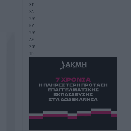
31
°
ΣΑ
29
°
ΚΥ
29
°
ΔΕ
30
°
ΤΡ