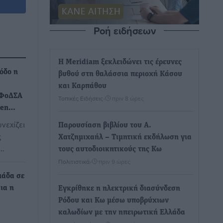
Ροή ειδήσεων
Η Meridiam ξεκλειδώνει τις έρευνες
όδο η
βυθού στη θαλάσσια περιοχή Κάσου
και Καρπάθου
 ΦοΔΣΑ
Τοπικές Ειδήσεις
•
πριν 8 ώρες
reen…
νεχίζει
Παρουσίαση βιβλίου του Α.
ς
Χατζημιχαήλ – Τιμητική εκδήλωση για
ν…
τους αυτοδιοικητικούς της Κω
Πολιτιστικά
•
πριν 9 ώρες
μάδα σε
ια η
Εγκρίθηκε η ηλεκτρική διασύνδεση
Ρόδου και Κω μέσω υποβρύχιων
καλωδίων με την ηπειρωτική Ελλάδα