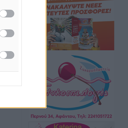
Hotels – Χατζηλαζάρου – Προχωρά
νεχίζει
καινούργιο ξενοδοχείο στην Κω
εία
Τοπικές Ειδήσεις
•
πριν 11 ώρες
Αυτοκίνητο μπήκε παράνομα σε
μονόδρομο στο Μαστιχάρι –
Αναποδογύρισε όχημα με μητέρα και
5χρονο παιδί
Τοπικές Ειδήσεις
•
πριν 11 ώρες
“Η Ευρώπη αντιμετώπιζε το
προσφυγικό σαν ταινία τρόμου” – Η
συγκλονιστική μαρτυρία της Χαρούλας
Γιασιράνη στον RV για τα γεγονότα που
οδήγησαν στο Σύμφωνο της Λέρου
Τοπικές Ειδήσεις
•
πριν 11 ώρες
Συναυλία με τον Γιάννη Κότσιρα στις