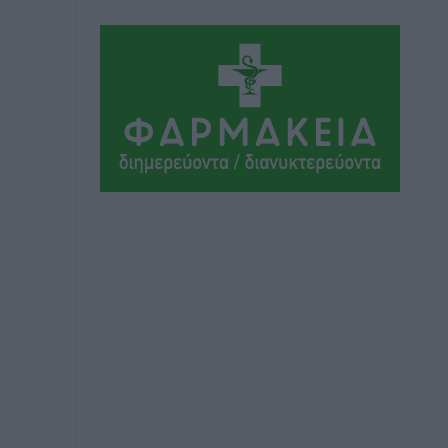
Αθλητικά
•
πριν 12 ώρες
Ιάλυσος Β’: Νωρίς νωρίς μπήκαν στα
βάσανα της προετοιμασίας
Αθλητικά
•
πριν 12 ώρες
Εθνικός Αρχίπολης: Μεγάλο βήμα
προόδου η ίδρυση Ακαδημίας
Αθλητικά
•
πριν 12 ώρες
Ιππότες: Με το βλέμμα στραμμένο στο
μέλλον
Αθλητικά
•
πριν 12 ώρες
ΠΑΜΕ ΣΤΟΙΧΗΜΑ: Περισσότερα από 95
εκατομμύρια ευρώ σε κέρδη μοίρασε
τον Ιούλιο
Αθλητικά
•
πριν 12 ώρες