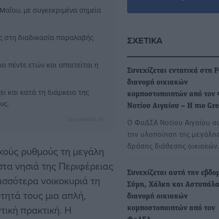
 Μαΐου, με συγκεκριμένα σημεία
ς στη διαδικασία παραλαβής
ΣΧΕΤΙΚΆ
 πέντε ετών και απαιτείται η
Συνεχίζεται εντατικά στη Ρ
διανομή οικιακών
ι και κατά τη διάρκεια της
κομποστοποιητών από τον
υς.
Νοτίου Αιγαίου – Η πιο G
Dimokratiki AI
Ο ΦοΔΣΑ Νοτίου Αιγαίου συ
την υλοποίηση της μεγάλη
δράσης διάθεσης οικιακώ
ικούς ρυθμούς τη μεγάλη
τα νησιά της Περιφέρειας
Συνεχίζεται αυτή την εβδο
ισσότερα νοικοκυριά τη
Σύμη, Χάλκη και Αστυπάλα
τητά τους μια απλή,
διανομή οικιακών
τική πρακτική. Η
κομποστοποιητών από τον