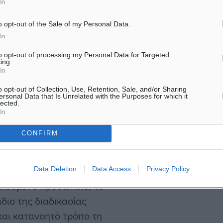
In
Ο ΦοΔΣΑ Νοτίου Αιγαίου συ
Άνω Μεράς
o opt-out of the Sale of my Personal Data.
με αμείωτη ένταση την ευρ
In
δράση διανομής…
τους Δήμους-Μέλη του και
to opt-out of processing my Personal Data for Targeted
ing.
ατοίκους των
In
ος σε μια κοινή
o opt-out of Collection, Use, Retention, Sale, and/or Sharing
ν, ξεκινώντας από το ίδιο
ersonal Data that Is Unrelated with the Purposes for which it
lected.
ράξη την περιβαλλοντική
In
υρύτερης ευρωπαϊκής
CONFIRM
θυνες και φιλικές προς το
Data Deletion
Data Access
Privacy Policy
ικευμένο προσωπικό, το
διο της διαδικασίας
και κατανοητό τρόπο τη