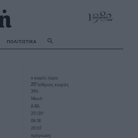
ΠΟΛΙΤΙΣΤΙΚΆ
o καιρός τώρα:
αίθριος καιρός
25
°
39
%
14
km/h
Δ-ΒΔ
25
26
°/
°
06:18
20:07
πρόγνωση: