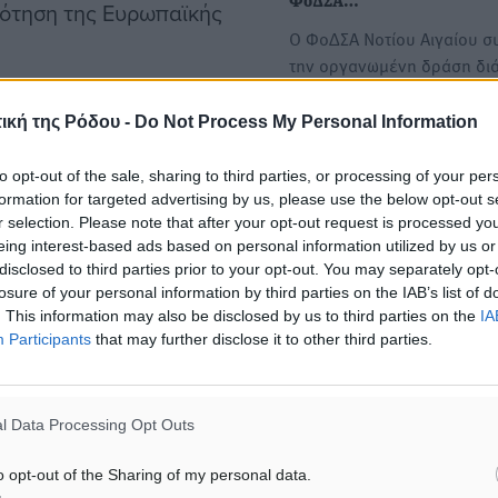
ΦοΔΣΑ…
δότηση της Ευρωπαϊκής
Ο ΦοΔΣΑ Νοτίου Αιγαίου συ
την οργανωμένη δράση δι
οικιακών κομποστοποιητώ
εβδομάδα σε Σύρο και
ική της Ρόδου -
Do Not Process My Personal Information
α:
Συνεχίζεται η διανομή
to opt-out of the sale, sharing to third parties, or processing of your per
κομποστοποιητών σε νησιά
formation for targeted advertising by us, please use the below opt-out s
τον ΦοΔΣΑ Νοτίου Αιγαίου 
r selection. Please note that after your opt-out request is processed y
πιο Green θα κάνεις φέτος
eing interest-based ads based on personal information utilized by us or
Ο ΦοΔΣΑ Νοτίου Αιγαίου συ
disclosed to third parties prior to your opt-out. You may separately opt-
9:00 – 18:00
losure of your personal information by third parties on the IAB’s list of
δυναμικά την εκτεταμένη 
. This information may also be disclosed by us to third parties on the
IA
διανομής οικιακών
Participants
that may further disclose it to other third parties.
κομποστοποιητών…
Συνεχίζεται η διανομή
l Data Processing Opt Outs
κομποστοποιητών σε νησιά
τον ΦοΔΣΑ Νοτίου Αιγαίου 
9:00 – 18:00
o opt-out of the Sharing of my personal data.
πιο Green θα κάνεις φέτος