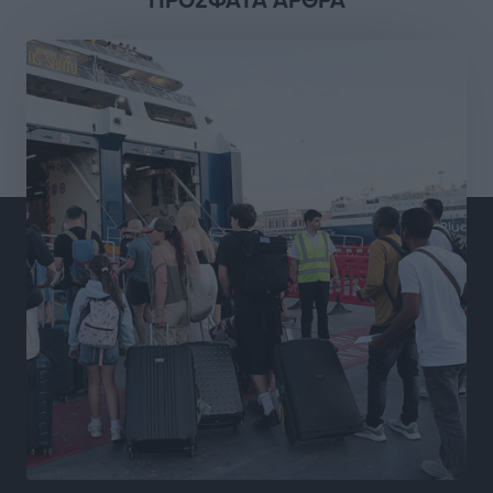
Διαγόρας: Μετεγγραφικό ντεμαράζ
Αθλητικά
•
πριν 8 ώρες
Γ.Σ. Διαγόρας: Εντατική προετοιμασία και επιστροφή
Ρίζου στις Ακαδημίες
Αθλητικά
•
πριν 8 ώρες
Εθνική Ανδρών: Ραντεβού στο Telekom Center Athens
Αθλητικά
•
πριν 8 ώρες
ΕΠΟ: Απέσυρε τη στήριξή της στην υποψηφιότητα
του Ινφαντίνο
Αθλητικά
•
πριν 8 ώρες
Φοίβος Κω: Το «ευχαριστώ» για το 9ο Kos 3X3
Basketball Festival
Αθλητικά
•
πριν 8 ώρες