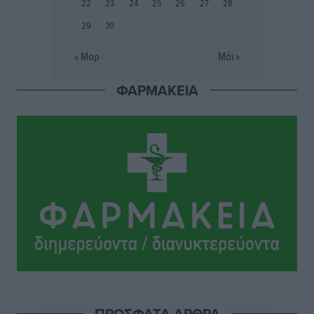
Συνελήφθη 37χρονη στη Ρόδο γιατί είχε αφήσει τα
22
23
24
25
26
27
28
τρία ανήλικα παιδιά της χωρίς επιτήρηση
29
30
Τοπικές Ειδήσεις
•
πριν 7 ώρες
« Μαρ
Μάι »
Σταυρός Καλυθιών: Απέκτησε την Φωτεινή Πιζάνια
ΦΑΡΜΑΚΕΙΑ
Αθλητικά
•
πριν 7 ώρες
Το Yucatan Show έρχεται στη Ρόδο με τον Frankie
Lluc
Πολιτιστικά
•
πριν 8 ώρες
Σι Τζέι Χάρις: «Να πανηγυρίσουμε πολλές νίκες μαζί»
Αθλητικά
•
πριν 8 ώρες
Ροδήλιος: Ο απολογισμός από το Πανελλήνιο
Πρωτάθλημα Πίστας
Αθλητικά
•
πριν 8 ώρες
ΠΡΟΣΦΑΤΑ ΑΡΘΡΑ