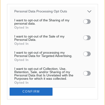
third parties.
Personal Data Processing Opt Outs
Υπενθύμιση:
I want to opt-out of the Sharing of my
personal data.
Για την μερική αναπαραγωγή της είδησης από άλλες
Opted In
ιστοσελίδες είναι απαραίτητη η χρήση του παρακάτω
I want to opt-out of the Sale of my
παρεχόμενου συνδέσμου παραπομπής προς το άρθρο
Personal Data.
της Δημοκρατικής.
Opted In
I want to opt-out of processing my
Personal Data for Targeted Advertising.
Opted In
I want to opt-out of Collection, Use,
Retention, Sale, and/or Sharing of my
o καιρός τώρα:
Personal Data that Is Unrelated with the
Purposes for which it was collected.
26
°
Opted In
αίθριος καιρός
68
CONFIRM
%
16
km/h
Δ-ΒΔ