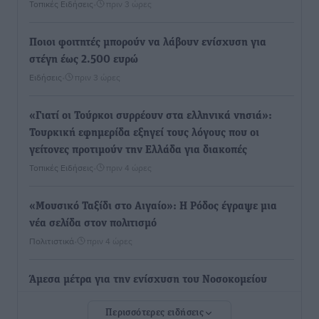
Τοπικές Ειδήσεις
•
πριν 3 ώρες
Ποιοι φοιτητές μπορούν να λάβουν ενίσχυση για
στέγη έως 2.500 ευρώ
Ειδήσεις
•
πριν 3 ώρες
«Γιατί οι Τούρκοι συρρέουν στα ελληνικά νησιά»:
Τουρκική εφημερίδα εξηγεί τους λόγους που οι
γείτονες προτιμούν την Ελλάδα για διακοπές
Τοπικές Ειδήσεις
•
πριν 4 ώρες
«Μουσικό Ταξίδι στο Αιγαίο»: Η Ρόδος έγραψε μια
νέα σελίδα στον πολιτισμό
Πολιτιστικά
•
πριν 4 ώρες
Άμεσα μέτρα για την ενίσχυση του Νοσοκομείου
Ρόδου και αντιμετώπιση των ελλείψεων προσωπικού
Περισσότερες ειδήσεις
ανακοίνωσε ο Άδωνις Γεωργιάδης