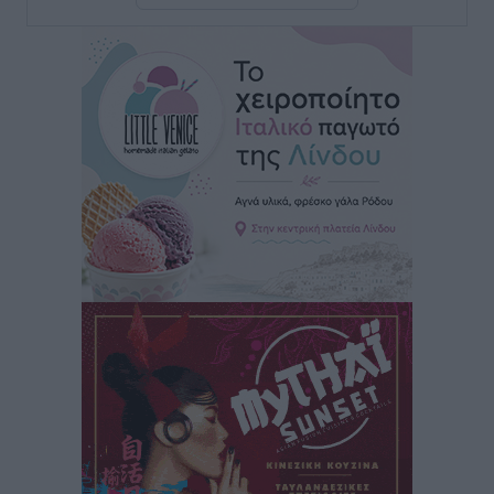
Τοπικές Ειδήσεις
•
πριν 4 ώρες
Iατρικός Σύλλογος Ροδου προς Α. Γεωργιάδη:
Στρατηγικές Προτάσεις για την Ενίσχυση της
Δημόσιας Υγείας στη Νησιωτική Ελλάδα και στα
Νοσοκομεία της Γ΄ Ζώνης
Τοπικές Ειδήσεις
•
πριν 4 ώρες
Πάνθηρες: Ξεκίνησαν αισιόδοξοι για την παρθενική
“πτήση” τους
Αθλητικά
•
πριν 4 ώρες
Άρης Αρχαγγέλου: Στο πλευρό του άτυχου Ιάκωβου
Θωμά
Αθλητικά
•
πριν 5 ώρες
Φοίβος: Η μεγάλη επιστροφή του Μπρένο Σαλβατιέρα