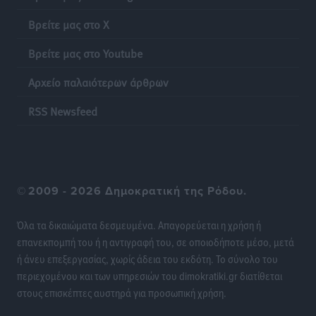
Γονικές παροχές: Οι παγίδες στις μεταφορές
Βρείτε μας στο X
χρημάτων που μπορεί να κοστίσουν σε φόρο
Ειδήσεις
•
πριν 12 ώρες
Βρείτε μας στο Youtube
Αρχείο παλαιότερων άρθρων
Η επόμενη παγκόσμια δύναμη στα υδροπλάνα μπορεί
να είναι η Ελλάδα
RSS Newsfeed
Ειδήσεις
•
πριν 12 ώρες
Στη Σύμη η Φαίη Σκορδά επισκέφθηκε την Ιερά Μονή
του Πανορμίτη
©
2009 - 2026 Δημοκρατική της Ρόδου.
Τοπικές Ειδήσεις
•
πριν 12 ώρες
Όλα τα δικαιώματα δεσμευμένα. Απαγορεύεται η χρήση ή
Σερβία: Ανακάμπτουν οι τουριστικές ροές προς την
επανεκπομπή του ή η αντιγραφή του, σε οποιοδήποτε μέσο, μετά
Ελλάδα
ή άνευ επεξεργασίας, χωρίς άδεια του εκδότη. Το σύνολο του
Ειδήσεις
•
πριν 12 ώρες
περιεχομένου και των υπηρεσιών του dimokratiki.gr διατίθεται
στους επισκέπτες αυστηρά για προσωπική χρήση.
Διακοπές στην Κάρπαθο για τον Γιώργο Γεραπετρίτη