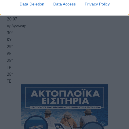
Data Deletion
Data Access
Privacy Policy
25
26
°/
°
06:18
20:07
πρόγνωση:
30
°
ΚΥ
29
°
ΔΕ
29
°
ΤΡ
28
°
ΤΕ