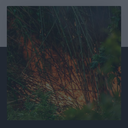
Συνελήφθησαν έξι άτομα για ηχορύπανση από
καταστήματα στο Νότιο Αιγαίο
Τοπικές Ειδήσεις
•
πριν 15 ώρες
15 Αυγούστου 2026: Πώς θα πληρωθούν όσοι
εργαστούν την αργία – Τι ισχύει για πενθήμερο,
εξαήμερο και άδειες
Ειδήσεις
•
πριν 15 ώρες
Πλούσιο πολιτιστικό πρόγραμμα τον Αύγουστο από
τον Δήμο Ρόδου
Πολιτιστικά
•
πριν 15 ώρες
Βασίλης Υψηλάντης: Ξεμπλοκάρει η έκδοση και
παραχώρηση οριστικών τίτλων κυριότητας για 224
εργατικές κατοικίες στη Ρόδο
Τοπικές Ειδήσεις
•
πριν 15 ώρες