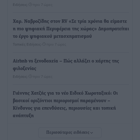
Ειδήσεις
•
πριν 7 ώρες
Χαρ. Ναβροζίδης στον RV «Σε τρία χρόνια θα είμαστε
η πιο ψηφιακή Περιφέρεια της χώρας» Δημοπρατείται
το έργο ψηφιακού μετασχηματισμού
Τοπικές Ειδήσεις
•
πριν 7 ώρες
Airbnb vs ξενοδοχεία – Πώς αλλάζει ο χάρτης της
φιλοξενίας
Ειδήσεις
•
πριν 7 ώρες
Γιάννης Χατζής για το νέο Ειδικό Χωροταξικό: Οι
βασικοί οριζόντιοι περιορισμοί παραμένουν –
Κίνδυνος για επενδύσεις, περιουσίες και τοπική
ανάπτυξη
Τοπικές Ειδήσεις
•
πριν 8 ώρες
Περισσότερες ειδήσεις