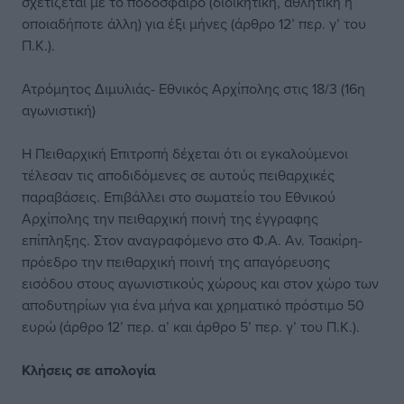
σχετίζεται με το ποδόσφαιρο (διοικητική, αθλητική ή
οποιαδήποτε άλλη) για έξι μήνες (άρθρο 12’ περ. γ’ του
Π.Κ.).
Ατρόμητος Διμυλιάς- Εθνικός Αρχίπολης στις 18/3 (16η
αγωνιστική)
Η Πειθαρχική Επιτροπή δέχεται ότι οι εγκαλούμενοι
τέλεσαν τις αποδιδόμενες σε αυτούς πειθαρχικές
παραβάσεις. Επιβάλλει στο σωματείο του Εθνικού
Αρχίπολης την πειθαρχική ποινή της έγγραφης
επίπληξης. Στον αναγραφόμενο στο Φ.Α. Αν. Τσακίρη-
πρόεδρο την πειθαρχική ποινή της απαγόρευσης
εισόδου στους αγωνιστικούς χώρους και στον χώρο των
αποδυτηρίων για ένα μήνα και χρηματικό πρόστιμο 50
ευρώ (άρθρο 12’ περ. α’ και άρθρο 5’ περ. γ’ του Π.Κ.).
Κλήσεις σε απολογία