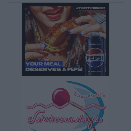
Ευ. Τουρνάς: Απέναντι σε ακραία καιρικά φαινόμενα
δεν υπάρχουν περιθώρια εφησυχασμού
Ειδήσεις
•
πριν 8 ώρες
Στον Άγιο Νικόλαο Χάλκης ανοίγει ξανά το
ανανεωμένο εκκλησιαστικό μουσείο από τη Λέσχη
Lions Χάλκης
Τοπικές Ειδήσεις
•
πριν 8 ώρες
Ρόδος: «Βουλιάζει» από τουρίστες – Πάνω από 1 εκατ.
επιβάτες και 55 κρουαζιερόπλοια
Τοπικές Ειδήσεις
•
πριν 8 ώρες
Γ’ Εθνική Κατηγορία: Οι ημερομηνίες των
αγωνιστικών της κανονικής περιόδου
Αθλητικά
•
πριν 13 ώρες
Συνελήφθησαν δύο άτομα στην Κάρπαθο για άγρα