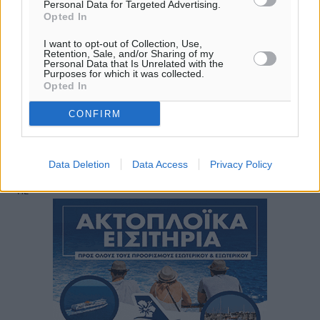
25
26
°/
°
Personal Data for Targeted Advertising.
06:19
Opted In
20:05
I want to opt-out of Collection, Use,
πρόγνωση:
Retention, Sale, and/or Sharing of my
Personal Data that Is Unrelated with the
32
°
Purposes for which it was collected.
ΔΕ
Opted In
30
°
CONFIRM
ΤΡ
28
°
ΤΕ
Data Deletion
Data Access
Privacy Policy
28
°
ΠΕ