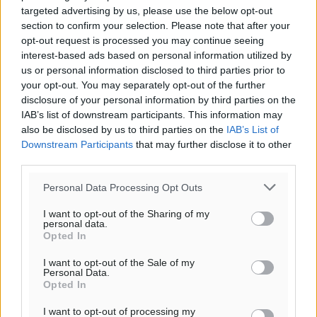
targeted advertising by us, please use the below opt-out
section to confirm your selection. Please note that after your
Υπενθύμιση:
opt-out request is processed you may continue seeing
interest-based ads based on personal information utilized by
Για την μερική αναπαραγωγή της είδησης από άλλες
us or personal information disclosed to third parties prior to
ιστοσελίδες είναι απαραίτητη η χρήση του παρακάτω
your opt-out. You may separately opt-out of the further
disclosure of your personal information by third parties on the
παρεχόμενου συνδέσμου παραπομπής προς το άρθρο
IAB’s list of downstream participants. This information may
της Δημοκρατικής.
also be disclosed by us to third parties on the
IAB’s List of
Downstream Participants
that may further disclose it to other
third parties.
Personal Data Processing Opt Outs
o καιρός τώρα:
I want to opt-out of the Sharing of my
personal data.
25
°
Opted In
αίθριος καιρός
I want to opt-out of the Sale of my
43
%
Personal Data.
6
km/h
Opted In
Β
I want to opt-out of processing my