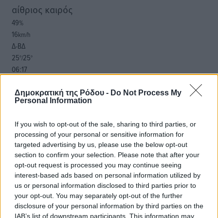
αίθριος καιρός
49
%
16
km/h
Δ-ΒΔ
25
25
°/
°
06:17
20:08
πρόγνωση:
Δημοκρατική της Ρόδου -
Do Not Process My
Personal Information
33
°
ΠΑ
If you wish to opt-out of the sale, sharing to third parties, or
28
°
processing of your personal or sensitive information for
ΣΑ
targeted advertising by us, please use the below opt-out
29
°
section to confirm your selection. Please note that after your
ΚΥ
opt-out request is processed you may continue seeing
30
°
interest-based ads based on personal information utilized by
ΔΕ
us or personal information disclosed to third parties prior to
your opt-out. You may separately opt-out of the further
disclosure of your personal information by third parties on the
IAB’s list of downstream participants. This information may