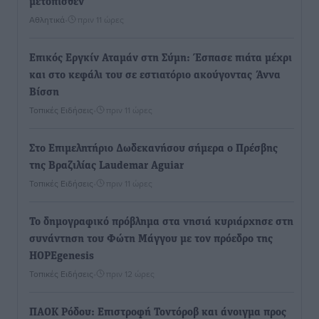
μετόπισθεν
Αθλητικά
•
πριν 11 ώρες
Επικός Εργκίν Αταμάν στη Σύμη: Έσπασε πιάτα μέχρι
και στο κεφάλι του σε εστιατόριο ακούγοντας Άννα
Βίσση
Τοπικές Ειδήσεις
•
πριν 11 ώρες
Στο Επιμελητήριο Δωδεκανήσου σήμερα ο Πρέσβης
της Βραζιλίας Laudemar Aguiar
Τοπικές Ειδήσεις
•
πριν 11 ώρες
To δημογραφικό πρόβλημα στα νησιά κυριάρχησε στη
συνάντηση του Φώτη Μάγγου με τον πρόεδρο της
HOPEgenesis
Τοπικές Ειδήσεις
•
πριν 12 ώρες
ΠΑΟΚ Ρόδου: Επιστροφή Τοντόροβ και άνοιγμα προς