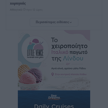
χορηγούς
Αθλητικά
•
πριν 12 ώρες
Περισσότερες ειδήσεις
Rhodes Beyond Summer – Εκεί που το καλοκαίρι
είναι μόνο η αρχή
Τοπικές Ειδήσεις
•
πριν 12 ώρες
Κικίλιας: Μειώθηκαν κατά 34% οι μεταναστευτικές
ροές στα θαλάσσια σύνορα
Ειδήσεις
•
πριν 12 ώρες
Κως: Γερμανός τουρίστας κέρδισε αποζημίωση 900
ευρώ επειδή δεν βρήκε ξαπλώστρες στις
οικογενειακές διακοπές του
Τοπικές Ειδήσεις
•
πριν 12 ώρες
Ο γεωεντοπισμός μέσω 112 «έσωσε» Δανό περιπατητή