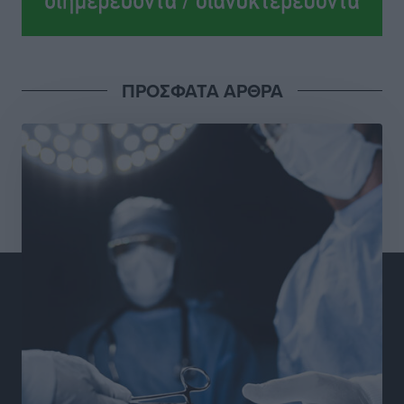
ανεξαρτητοποίηση του Μιχαήλ Κορδίνα
Τοπικές Ειδήσεις
•
πριν 13 ώρες
Απόλλωνας Καλυθιών: Πιστός στρατιώτης του ο
ΠΡΟΣΦΑΤΑ ΑΡΘΡΑ
Σουηδός του!
Αθλητικά
•
πριν 13 ώρες
Χατζηβασιλείου: Προτεραιότητα της ΕΕ η προστασία
των εξωτερικών συνόρων
Ειδήσεις
•
πριν 14 ώρες
Κάρπαθος: Το πιο υποτιμημένο νησί είναι ένας
κρυφός παράδεισος στα Δωδεκάνησα
Τοπικές Ειδήσεις
•
πριν 14 ώρες
Ο Λαμπρος Φισφής στη Ρόδο στις 21 Σεπτεμβρίου
Πολιτιστικά
•
πριν 14 ώρες