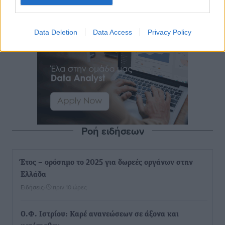
Data Deletion
Data Access
Privacy Policy
Ροή ειδήσεων
Έτος – ορόσημο το 2025 για δωρεές οργάνων στην
Ελλάδα
Ειδήσεις
•
πριν 10 ώρες
Ο.Φ. Ιστρίου: Καρέ ανανεώσεων σε άξονα και