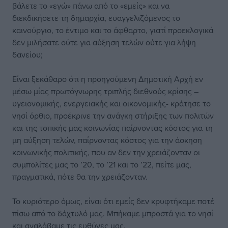
βάλετε το «εγώ» πάνω από το «εμείς» και να
διεκδικήσετε τη δημαρχία, ευαγγελιζόμενος το
καινούργιο, το έντιμο και το άφθαρτο, γιατί προεκλογικά
δεν μιλήσατε ούτε για αύξηση τελών ούτε για λήψη
δανείου;
Είναι ξεκάθαρο ότι η προηγούμενη Δημοτική Αρχή εν
μέσω μίας πρωτόγνωρης τριπλής διεθνούς κρίσης –
υγειονομικής, ενεργειακής και οικονομικής- κράτησε το
νησί όρθιο, προέκρινε την ανάγκη στήριξης των πολιτών
και της τοπικής μας κοινωνίας παίρνοντας κόστος για τη
μη αύξηση τελών, παίρνοντας κόστος για την άσκηση
κοινωνικής πολιτικής, που αν δεν την χρειάζονταν οι
συμπολίτες μας το ’20, το ’21 και το ’22, πείτε μας,
πραγματικά, πότε θα την χρειάζονταν.
Το κυριότερο όμως, είναι ότι εμείς δεν κρυφτήκαμε ποτέ
πίσω από το δάχτυλό μας. Μπήκαμε μπροστά για το νησί
και αναλάβαμε τις ευθύνες μας.