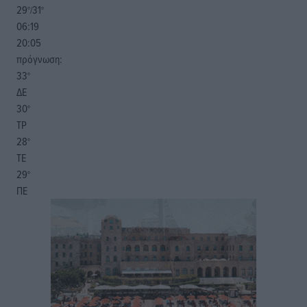
29
31
°/
°
06:19
20:05
πρόγνωση:
33
°
ΔΕ
30
°
ΤΡ
28
°
ΤΕ
29
°
ΠΕ