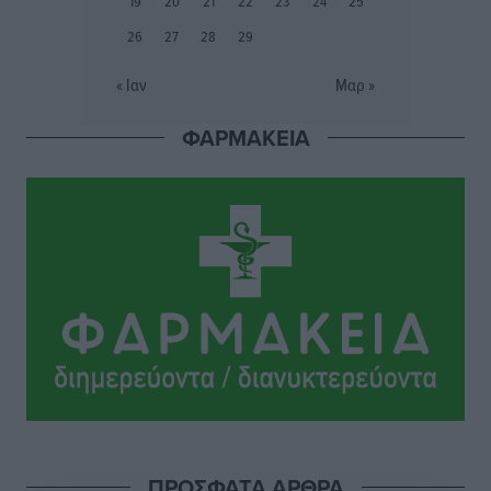
19
20
21
22
23
24
25
Δημο-Κρίσεις
•
πριν 2 ώρες
26
27
28
29
Ενας υπουργός που έρχεται στη Ρόδο με λύσεις και
« Ιαν
Μαρ »
όχι με υποσχέσεις
Δημο-Κρίσεις
•
πριν 2 ώρες
ΦΑΡΜΑΚΕΙΑ
Ροδάκινα: 9 οφέλη στην υγεία του ανθρώπου
Τοπικές Ειδήσεις
•
πριν 2 ώρες
Καιρός «hot – dry – windy» τις επόμενες 48 ώρες στη
χώρα
Ειδήσεις
•
πριν 14 ώρες
Δύο σχολεία της Λέρου αλλάζουν όψη με δωρεά
αγάπης για τα παιδιά
Τοπικές Ειδήσεις
•
πριν 15 ώρες
ΠΡΟΣΦΑΤΑ ΑΡΘΡΑ