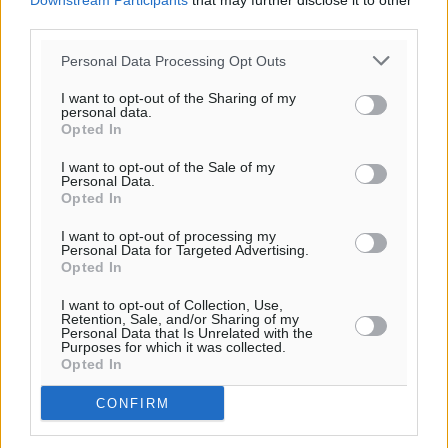
Downstream Participants
that may further disclose it to other
third parties.
Personal Data Processing Opt Outs
I want to opt-out of the Sharing of my
personal data.
Opted In
Ροή ειδήσεων
I want to opt-out of the Sale of my
Personal Data.
Opted In
Ακαθάριστα οικόπεδα: Τι γίνεται όταν ο ιδιοκτήτης
I want to opt-out of processing my
δεν τα καθαρίσει – Πώς κινούνται δήμοι και ΠΣ,
Personal Data for Targeted Advertising.
Opted In
ποιος πληρώνει τον λογαριασμό
Τοπικές Ειδήσεις
•
πριν 5 λεπτά
I want to opt-out of Collection, Use,
Retention, Sale, and/or Sharing of my
Personal Data that Is Unrelated with the
Πού κινούνται οι κρατήσεις last minute σε Ελλάδα
Purposes for which it was collected.
Opted In
από Γερμανούς
Ειδήσεις
•
πριν 11 λεπτά
CONFIRM