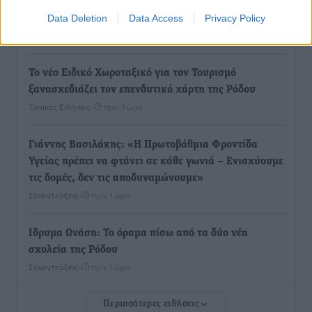
Οδηγός στη Ρόδο τράκαρε σταθμευμένο αυτοκίνητο,
παρέσυρε 72χρονο και διέφυγε
Data Deletion
Data Access
Privacy Policy
Τοπικές Ειδήσεις
•
πριν 19 λεπτά
Το νέο Ειδικό Χωροταξικό για τον Τουρισμό
ξανασχεδιάζει τον επενδυτικό χάρτη της Ρόδου
Τοπικές Ειδήσεις
•
πριν 1 ώρα
Γιάννης Βασιλάκης: «Η Πρωτοβάθμια Φροντίδα
Υγείας πρέπει να φτάνει σε κάθε γωνιά – Ενισχύουμε
τις δομές, δεν τις αποδυναμώνουμε»
Συνεντεύξεις
•
πριν 1 ώρα
Ιδρυμα Ωνάση: Το όραμα πίσω από τα δύο νέα
σχολεία της Ρόδου
Συνεντεύξεις
•
πριν 1 ώρα
Περισσότερες ειδήσεις
Μιχάλης Χουρδάκης: «Η χώρα χρειάζεται μια