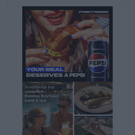
αξιόπιστη εναλλακτική κυβερνητική πρόταση»
Συνεντεύξεις
•
πριν 1 ώρα
Σεβ. Μητροπολίτης Ρόδου κ. Κύριλλος: «Ο Αύγουστος
είναι ο μήνας της Παναγίας και η Θεία Λειτουργία η
καρδιά της ζωής της Εκκλησίας»
Συνεντεύξεις
•
πριν 1 ώρα
Πρέσβης της Βραζιλίας: «Η Ελλάδα και η Βραζιλία
έχουν τεράστιες ευκαιρίες συνεργασίας – Η Ρόδος
μπορεί να διαδραματίσει σημαντικό ρόλο»
Συνεντεύξεις
•
πριν 1 ώρα
Τσαμπίκα Διαμαντή: Η Ρόδος δεν μπορεί να σχεδιάζει
το μέλλον της μέσα στην αβεβαιότητα
Συνεντεύξεις
•
πριν 1 ώρα