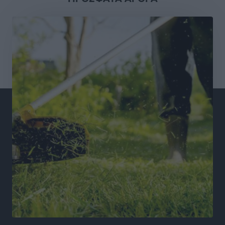
Τουρισμός: Με θετικό πρόσημο έως τώρα η χρονιά,
παρά τα σκαμπανεβάσματα
Ειδήσεις
•
πριν 15 ώρες
Χαρ. Ναβροζίδης στον RV «Σε τρία χρόνια θα είμαστε
η πιο ψηφιακή Περιφέρεια της χώρας» Δημοπρατείται
το έργο ψηφιακού μετασχηματισμού
Τοπικές Ειδήσεις
•
πριν 15 ώρες
Airbnb vs ξενοδοχεία – Πώς αλλάζει ο χάρτης της
φιλοξενίας
Ειδήσεις
•
πριν 15 ώρες
Γιάννης Χατζής για το νέο Ειδικό Χωροταξικό: Οι
βασικοί οριζόντιοι περιορισμοί παραμένουν –
Κίνδυνος για επενδύσεις, περιουσίες και τοπική
ανάπτυξη
Τοπικές Ειδήσεις
•
πριν 15 ώρες