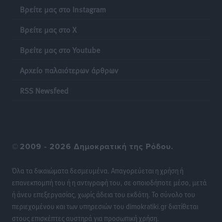
Βρείτε μας στο Instagram
ΔΕΑΣ Δάφνη Ρόδου: Η Ευαγγελία Τετράδη στο
τεχνικό επιτελείο
Βρείτε μας στο X
Αθλητικά
•
πριν 23 ώρες
Βρείτε μας στο Youtube
Γ.Σ. Διαγόρας: Το οργανόγραμμα των Ακαδημιών
Αρχείο παλαιότερων άρθρων
Αθλητικά
•
πριν 23 ώρες
RSS Newsfeed
Σταυρός Καλυθιών: Απέκτησε και την Ειρήνη
Καρελλάκη
Αθλητικά
•
πριν 23 ώρες
©
2009 - 2026 Δημοκρατική της Ρόδου.
Πρωτάθλημα Καλαθοσφαίρισης Δικηγορικών
Συλλόγων Ελλάδας και Κύπρου: Η Ρόδος φιλοξένησε
Όλα τα δικαιώματα δεσμευμένα. Απαγορεύεται η χρήση ή
με επιτυχία την 17η διοργάνωση
επανεκπομπή του ή η αντιγραφή του, σε οποιοδήποτε μέσο, μετά
Αθλητικά
•
πριν 24 ώρες
ή άνευ επεξεργασίας, χωρίς άδεια του εκδότη. Το σύνολο του
περιεχομένου και των υπηρεσιών του dimokratiki.gr διατίθεται
Φοιτητική στέγη: «Φωτιά» τα ενοίκια σε Αθήνα και
στους επισκέπτες αυστηρά για προσωπική χρήση.