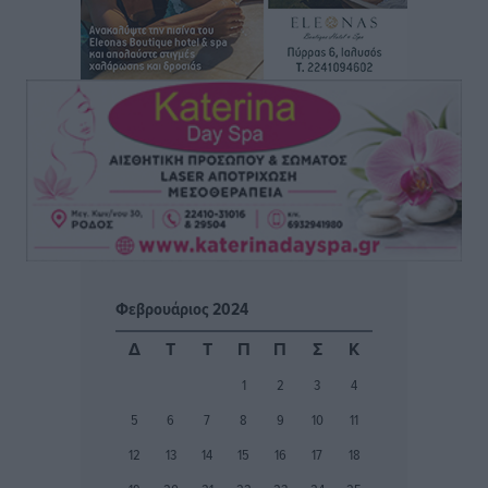
Η υπογεννητικότητα βάζει λουκέτο σε 11 σχολεία
Πρωτοβάθμιας στα Δωδεκάνησα
Ρεπορτάζ
•
πριν 1 ώρα
Κ. Σπανός: Παρά την αυξημένη τουριστική κίνηση, η
αγορά της Ρόδου κινείται κάτω από τις προσδοκίες
Ρεπορτάζ
•
πριν 1 ώρα
Ο λαγοκέφαλος βρήκε επιτέλους τιμή, μένει να βρεθεί
και σχέδιο
Δημο-Κρίσεις
•
πριν 1 ώρα
Φεβρουάριος 2024
Το ΠΑΣΟΚ στα Δωδεκάνησα ψάχνει έξι και του
Δ
Τ
Τ
Π
Π
Σ
Κ
περισσεύουν 14
1
2
3
4
Δημο-Κρίσεις
•
πριν 2 ώρες
5
6
7
8
9
10
11
Η Ροδιακή Επαυλη περιμένει ακόμα να βρεθεί κάποιος
12
13
14
15
16
17
18
να την αναλάβει