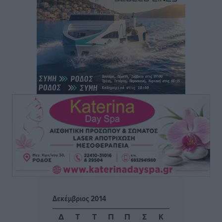
Δυνάμεις στη νήσο Ρω
Τοπικές Ειδήσεις
•
πριν 23 ώρες
Συνεχίζεται η έξοδος του Αυγούστου – Πάνω από
34.000 αναχωρούν σήμερα μόνο από τον Πειραιά
Ειδήσεις
•
πριν 23 ώρες
Μόνιμες θέσεις στους παιδικούς σταθμούς: Οι
προϋποθέσεις, η 24μηνη εμπειρία και οι προθεσμίες
για τους δήμους
Τοπικές Ειδήσεις
•
πριν 23 ώρες
Δεύτερη πηγή εισοδήματος για τους επαγγελματίες
ψαράδες ο αλιευτικός τουρισμός
Ειδήσεις
•
πριν 24 ώρες
Δεκέμβριος 2014
Μαρία Εκμεκτσίογλου: Η πίστη μου είναι το
Δ
Τ
Τ
Π
Π
Σ
Κ