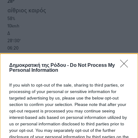
28
°
αίθριος καιρός
58
%
10
km/h
Δ
28
30
°/
°
06:20
20:04
πρόγνωση:
Δημοκρατική της Ρόδου -
Do Not Process My
30
°
Personal Information
ΤΡ
28
°
If you wish to opt-out of the sale, sharing to third parties, or
ΤΕ
processing of your personal or sensitive information for
targeted advertising by us, please use the below opt-out
28
°
section to confirm your selection. Please note that after your
ΠΕ
opt-out request is processed you may continue seeing
30
°
interest-based ads based on personal information utilized by
ΠΑ
us or personal information disclosed to third parties prior to
your opt-out. You may separately opt-out of the further
disclosure of your personal information by third parties on the