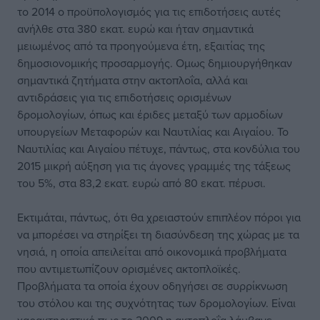
το 2014 ο προϋπολογισμός για τις επιδοτήσεις αυτές
ανήλθε στα 380 εκατ. ευρώ και ήταν σημαντικά
μειωμένος από τα προηγούμενα έτη, εξαιτίας της
δημοσιονομικής προσαρμογής. Ομως δημιουργήθηκαν
σημαντικά ζητήματα στην ακτοπλοΐα, αλλά και
αντιδράσεις για τις επιδοτήσεις ορισμένων
δρομολογίων, όπως και έριδες μεταξύ των αρμοδίων
υπουργείων Μεταφορών και Ναυτιλίας και Αιγαίου. Το
Ναυτιλίας και Αιγαίου πέτυχε, πάντως, στα κονδύλια του
2015 μικρή αύξηση για τις άγονες γραμμές της τάξεως
του 5%, στα 83,2 εκατ. ευρώ από 80 εκατ. πέρυσι.
Εκτιμάται, πάντως, ότι θα χρειαστούν επιπλέον πόροι για
να μπορέσει να στηρίξει τη διασύνδεση της χώρας με τα
νησιά, η οποία απειλείται από οικονομικά προβλήματα
που αντιμετωπίζουν ορισμένες ακτοπλοϊκές.
Προβλήματα τα οποία έχουν οδηγήσει σε συρρίκνωση
του στόλου και της συχνότητας των δρομολογίων. Είναι