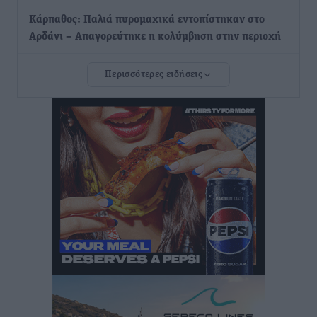
Κάρπαθος: Παλιά πυρομαχικά εντοπίστηκαν στο
Αρδάνι – Απαγορεύτηκε η κολύμβηση στην περιοχή
Τοπικές Ειδήσεις
•
πριν 21 ώρες
Περισσότερες ειδήσεις
Τουρνάς για φωτιές: «Κανένα περιθώριο
εφησυχασμού» – Σε πλήρη ετοιμότητα ο μηχανισμός
Ειδήσεις
•
πριν 22 ώρες
Καιρός: Επιμένουν οι υψηλές θερμοκρασίες – Ισχυρά
μελτέμια έως 9 μποφόρ, σε «Red Code» 6 περιοχές
Τοπικές Ειδήσεις
•
πριν 23 ώρες
Τα φοιτητικά ενοίκια «τινάζουν στον αέρα» τους
οικογενειακούς προϋπολογισμούς
Ειδήσεις
•
πριν 23 ώρες
Δύο νέοι ξενώνες παραδόθηκαν στις Ένοπλες