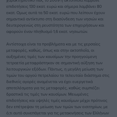
χαρακτηριστικό πως το 2009 η ακτοπλοΐα λάμβανε
επιδοτήσεις 130 εκατ. ευρώ και σήμερα λαμβάνει 80
εκατ. Ομως αυτά τα 50 εκατ. ευρώ που λείπουν έχουν
σημαντικό αντίκτυπο στη διασύνδεση των νησιών και
δευτερογενώς στη ρευστότητα των επιχειρήσεων και
αφορούν έναν πληθυσμό 1,6 εκατ. νησιωτών.
Αντίστοιχα είναι τα προβλήματα και με τις χερσαίες
μεταφορές, καθώς, όπως και στην ακτοπλοΐα, οι
αυξημένες τιμές των καυσίμων την προηγούμενη
τετραετία μεταφράστηκαν σε σημαντική αύξηση των
λειτουργικών εξόδων. Πάντως, η μεγάλη μείωση των
τιμών του αργού πετρελαίου το τελευταίο διάστημα στις
διεθνείς αγορές αναμένεται να έχει ευεργετικά
αποτελέσματα για τις μεταφορές, καθώς συμπιέζει
δραστικά τις τιμές των καυσίμων. Μειωμένες
επιδοτήσεις και υψηλές τιμές καυσίμων μέχρι πρότινος
δεν επέτρεψαν τη μείωση των τιμών των εισιτηρίων, με
ό,τι αυτό συνεπάγεται για τις μετακινήσεις των Ελλήνων