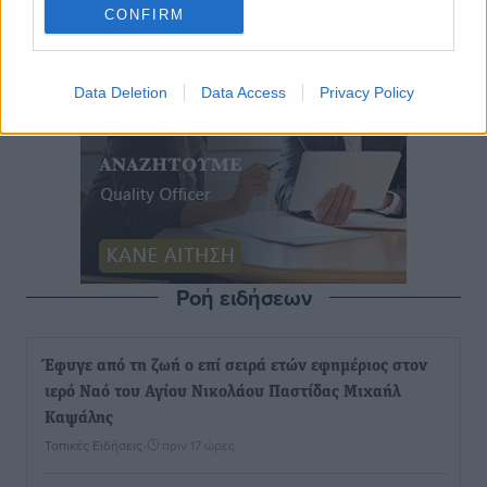
CONFIRM
Data Deletion
Data Access
Privacy Policy
Ροή ειδήσεων
Έφυγε από τη ζωή ο επί σειρά ετών εφημέριος στον
ιερό Ναό του Αγίου Νικολάου Παστίδας Μιχαήλ
Καψάλης
Τοπικές Ειδήσεις
•
πριν 17 ώρες