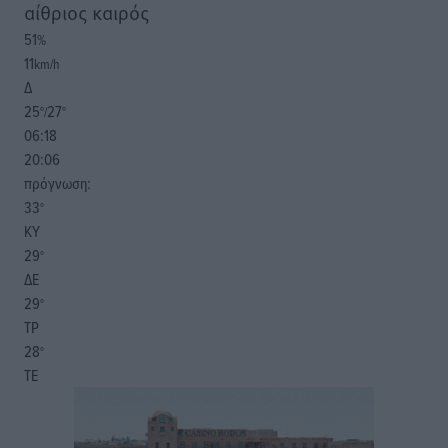
αίθριος καιρός
51
%
11
km/h
Δ
25
27
°/
°
06:18
20:06
πρόγνωση:
33
°
ΚΥ
29
°
ΔΕ
29
°
ΤΡ
28
°
ΤΕ