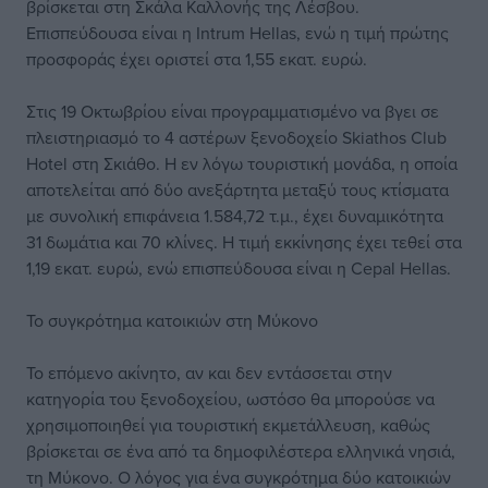
βρίσκεται στη Σκάλα Καλλονής της Λέσβου.
Επισπεύδουσα είναι η Intrum Hellas, ενώ η τιμή πρώτης
προσφοράς έχει οριστεί στα 1,55 εκατ. ευρώ.
Στις 19 Οκτωβρίου είναι προγραμματισμένο να βγει σε
πλειστηριασμό το 4 αστέρων ξενοδοχείο Skiathos Club
Hotel στη Σκιάθο. Η εν λόγω τουριστική μονάδα, η οποία
αποτελείται από δύο ανεξάρτητα μεταξύ τους κτίσματα
με συνολική επιφάνεια 1.584,72 τ.μ., έχει δυναμικότητα
31 δωμάτια και 70 κλίνες. Η τιμή εκκίνησης έχει τεθεί στα
1,19 εκατ. ευρώ, ενώ επισπεύδουσα είναι η Cepal Hellas.
Το συγκρότημα κατοικιών στη Μύκονο
Το επόμενο ακίνητο, αν και δεν εντάσσεται στην
κατηγορία του ξενοδοχείου, ωστόσο θα μπορούσε να
χρησιμοποιηθεί για τουριστική εκμετάλλευση, καθώς
βρίσκεται σε ένα από τα δημοφιλέστερα ελληνικά νησιά,
τη Μύκονο. Ο λόγος για ένα συγκρότημα δύο κατοικιών