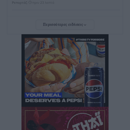
Ρεπορτάζ
•
πριν 23 λεπτά
Τριήμερο εξόδου: Πάνω από 129.000 επιβάτες
Περισσότερες ειδήσεις
αναχωρούν από Πειραιά, Ραφήνα και Λαύριο
Ειδήσεις
•
πριν 14 ώρες
Τι αλλάζει το χωροταξικό στις τουριστικές επενδύσεις
Τοπικές Ειδήσεις
•
πριν 14 ώρες
ΥΠΑΑΤ: 12,5 εκατ. ευρώ στις 13 Περιφέρειες για μέτρα
βιοασφάλειας
Τοπικές Ειδήσεις
•
πριν 14 ώρες
Ποιοι φοιτητές μπορούν να λάβουν ενίσχυση για
στέγη έως 2.500 ευρώ
Ειδήσεις
•
πριν 14 ώρες