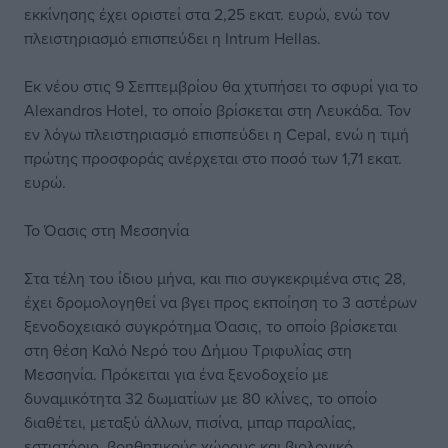
εκκίνησης έχει οριστεί στα 2,25 εκατ. ευρώ, ενώ τον
πλειστηριασμό επισπεύδει η Intrum Hellas.
Εκ νέου στις 9 Σεπτεμβρίου θα χτυπήσει το σφυρί για το
Alexandros Hotel, το οποίο βρίσκεται στη Λευκάδα. Τον
εν λόγω πλειστηριασμό επισπεύδει η Cepal, ενώ η τιμή
πρώτης προσφοράς ανέρχεται στο ποσό των 1,71 εκατ.
ευρώ.
Το Όασις στη Μεσσηνία
Στα τέλη του ίδιου μήνα, και πιο συγκεκριμένα στις 28,
έχει δρομολογηθεί να βγει προς εκποίηση το 3 αστέρων
ξενοδοχειακό συγκρότημα Όασις, το οποίο βρίσκεται
στη θέση Καλό Νερό του Δήμου Τριφυλίας στη
Μεσσηνία. Πρόκειται για ένα ξενοδοχείο με
δυναμικότητα 32 δωματίων με 80 κλίνες, το οποίο
διαθέτει, μεταξύ άλλων, πισίνα, μπαρ παραλίας,
εστιατόριο, βοηθητικούς χώρους και βιολογικό