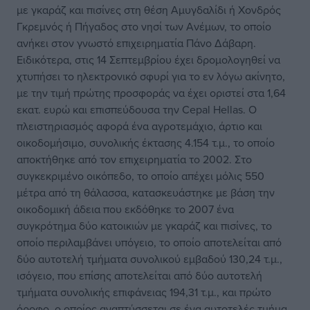
με γκαράζ και πισίνες στη θέση Αμυγδαλίδι ή Χονδρός
Γκρεμνός ή Πήγαδος στο νησί των Ανέμων, το οποίο
ανήκει στον γνωστό επιχειρηματία Πάνο Δάβαρη.
Ειδικότερα, στις 14 Σεπτεμβρίου έχει δρομολογηθεί να
χτυπήσει το ηλεκτρονικό σφυρί για το εν λόγω ακίνητο,
με την τιμή πρώτης προσφοράς να έχει οριστεί στα 1,64
εκατ. ευρώ και επισπεύδουσα την Cepal Hellas. Ο
πλειστηριασμός αφορά ένα αγροτεμάχιο, άρτιο και
οικοδομήσιμο, συνολικής έκτασης 4.154 τ.μ., το οποίο
αποκτήθηκε από τον επιχειρηματία το 2002. Στο
συγκεκριμένο οικόπεδο, το οποίο απέχει μόλις 550
μέτρα από τη θάλασσα, κατασκευάστηκε με βάση την
οικοδομική άδεια που εκδόθηκε το 2007 ένα
συγκρότημα δύο κατοικιών με γκαράζ και πισίνες, το
οποίο περιλαμβάνει υπόγειο, το οποίο αποτελείται από
δύο αυτοτελή τμήματα συνολικού εμβαδού 130,24 τ.μ.,
ισόγειο, που επίσης αποτελείται από δύο αυτοτελή
τμήματα συνολικής επιφάνειας 194,31 τ.μ., και πρώτο
όροφο, ο οποίος αναπτύσσεται σε ένα αυτοτελές τμήμα