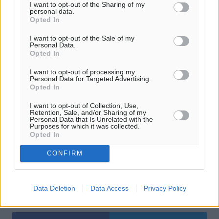
I want to opt-out of the Sharing of my
δεν διαθέτει παραλία που να μπορεί να χρησιμοποιηθεί
personal data.
Opted In
από λουόμενους, καθώς ο αιγιαλός είναι βραχώδης.
I want to opt-out of the Sale of my
Πηγή
capital.gr
Personal Data.
Opted In
I want to opt-out of processing my
Personal Data for Targeted Advertising.
#Πλειστηριασμός
#Ξενοδοχεία
#Κάρπαθος
Opted In
I want to opt-out of Collection, Use,
Retention, Sale, and/or Sharing of my
Personal Data that Is Unrelated with the
Δείτε περισσότερα άρθρα μας στα αποτελέσματα αναζήτησης
Purposes for which it was collected.
Opted In
Add Dimokratiki.gr on Google ↗
CONFIRM
Ακολουθήστε μας στο Google News ★ ↗
Data Deletion
Data Access
Privacy Policy
Στο Google News πατήστε ★ Ακολουθήστε