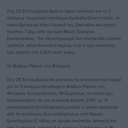
Στις 23 Σεπτεμβρίου βγαίνει προς εκποίηση και το 2
αστέρων τουριστικό κατάλυμα Australia/Sirene Hotel, το
οποίο βρίσκεται στον Λαγανά της Ζακύνθου και απέχει
περίπου 7 χλμ. από την Ιερά Μονή Παναγίας
Σκοπιώτισσας. Τον πλειστηριασμό δεν επισπεύδει κάποια
τράπεζα, αλλά ιδιωτική εταιρεία, ενώ η τιμή εκκίνησης
έχει οριστεί στα 2,603 εκατ. ευρώ.
Το Φαίδων Palace στη Φλώρινα
Στις 28 Σεπτεμβρίου θα χτυπήσει το επαναληπτικό σφυρί
για το 3 αστέρων ξενοδοχείο Φαίδων Palace στη
Φλώρινα, δυναμικότητας 38 δωματίων, το οποίο έχει
κατασκευαστεί σε μια συνολική έκταση 2.147 τ.μ. Η
συγκεκριμένη ξενοδοχειακή μονάδα, η οποία προέκυψε
από τη συνένωση δύο ανεξάρτητων υπό ίδρυση
ξενοδοχείων β’ τάξης σε όμορα οικόπεδα, αποτελείται
από 2 υπόγεια, ισόγειο 5 δωματίων, 2 πτέρυγες με 18