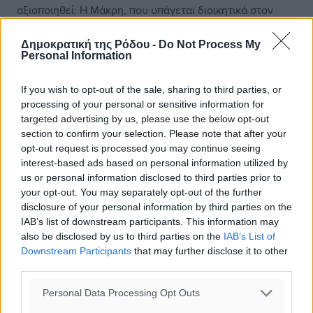
αξιοποιηθεί. Η Μάκρη, που υπάγεται διοικητικά στον
Δήμο της Ιθάκης, είναι το πέμπτο μεγαλύτερο νησί του
συμπλέγματος μετά τον Πεταλά, την Οξεία (ή Οξυά), τη
Δημοκρατική της Ρόδου -
Do Not Process My
Personal Information
Δρακονέρα και το Προβάτι, ενώ εκτείνεται σε μια
επιφάνεια 993.900 τ.μ., εκ των οποίων τα 172.700
If you wish to opt-out of the sale, sharing to third parties, or
αποτελούν ζώνη αιγιαλού, τα 74.715 τ.μ. ζώνη παραλίας
processing of your personal or sensitive information for
και τα 748.482 τ.μ. ιδιωτική έκταση δάσους. Η νησίδα
targeted advertising by us, please use the below opt-out
είναι χαρακτηρισμένη στο σύνολό της ως ιδιωτικό
section to confirm your selection. Please note that after your
δάσος, κάτι που σημαίνει ότι βάσει της νομοθεσίας δεν
opt-out request is processed you may continue seeing
επιτρέπεται η δόμηση. Επιπλέον, εντάσσεται σε περιοχή
interest-based ads based on personal information utilized by
Κοινοτικού Ενδιαφέροντος και Ζώνης Ειδικής
us or personal information disclosed to third parties prior to
your opt-out. You may separately opt-out of the further
Προστασίας ως μέρος του Εθνικού Θαλάσσιου Πάρκου
disclosure of your personal information by third parties on the
Λιμνοθαλασσών Μεσολογγίου-Αιτωλικού και είναι
IAB’s list of downstream participants. This information may
ενταγμένο στο δίκτυο Natura 2000. Σύμφωνα με τα
also be disclosed by us to third parties on the
IAB’s List of
παραπάνω, στο νησί επιτρέπονται ήπιες παρεμβάσεις,
Downstream Participants
that may further disclose it to other
όπως μικρή αγροτική κατοικία επιφάνειας μέχρι 80 τ.μ.,
third parties.
αποθήκη επιφάνειας μέχρι 50 τ.μ., καθώς και μόνιμη
ελαφριά υποδομή που να εξυπηρετεί την
Personal Data Processing Opt Outs
περιβαλλοντική εκπαίδευση και την ήπια αναψυχή, ενώ