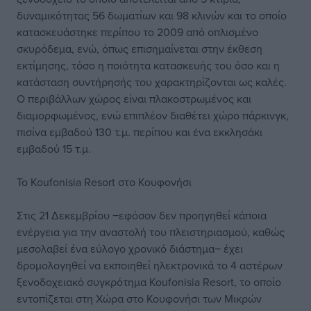
δυναμικότητας 56 δωματίων και 98 κλινών και το οποίο
κατασκευάστηκε περίπου το 2009 από οπλισμένο
σκυρόδεμα, ενώ, όπως επισημαίνεται στην έκθεση
εκτίμησης, τόσο η ποιότητα κατασκευής του όσο και η
κατάσταση συντήρησής του χαρακτηρίζονται ως καλές.
Ο περιβάλλων χώρος είναι πλακοστρωμένος και
διαμορφωμένος, ενώ επιπλέον διαθέτει χώρο πάρκινγκ,
πισίνα εμβαδού 130 τ.μ. περίπου και ένα εκκλησάκι
εμβαδού 15 τ.μ.
Το Koufonisia Resort στο Κουφονήσι
Στις 21 Δεκεμβρίου ‒εφόσον δεν προηγηθεί κάποια
ενέργεια για την αναστολή του πλειστηριασμού, καθώς
μεσολαβεί ένα εύλογο χρονικό διάστημα‒ έχει
δρομολογηθεί να εκποιηθεί ηλεκτρονικά το 4 αστέρων
ξενοδοχειακό συγκρότημα Koufonisia Resort, το οποίο
εντοπίζεται στη Χώρα στο Κουφονήσι των Μικρών