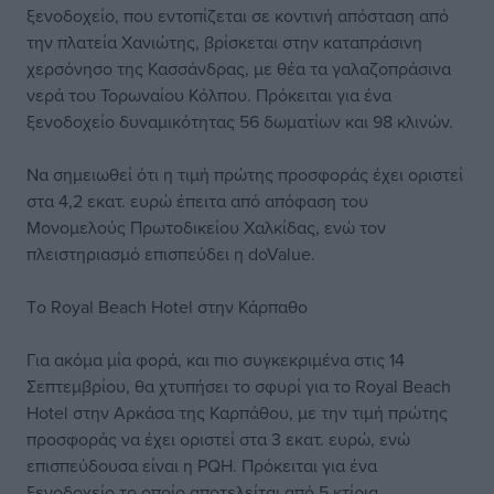
ξενοδοχείο, που εντοπίζεται σε κοντινή απόσταση από
την πλατεία Χανιώτης, βρίσκεται στην καταπράσινη
χερσόνησο της Κασσάνδρας, με θέα τα γαλαζοπράσινα
νερά του Τορωναίου Κόλπου. Πρόκειται για ένα
ξενοδοχείο δυναμικότητας 56 δωματίων και 98 κλινών.
Να σημειωθεί ότι η τιμή πρώτης προσφοράς έχει οριστεί
στα 4,2 εκατ. ευρώ έπειτα από απόφαση του
Μονομελούς Πρωτοδικείου Χαλκίδας, ενώ τον
πλειστηριασμό επισπεύδει η doValue.
Tο Royal Beach Hotel στην Κάρπαθο
Για ακόμα μία φορά, και πιο συγκεκριμένα στις 14
Σεπτεμβρίου, θα χτυπήσει το σφυρί για το Royal Beach
Hotel στην Αρκάσα της Καρπάθου, με την τιμή πρώτης
προσφοράς να έχει οριστεί στα 3 εκατ. ευρώ, ενώ
επισπεύδουσα είναι η PQH. Πρόκειται για ένα
ξενοδοχείο το οποίο αποτελείται από 5 κτίρια,