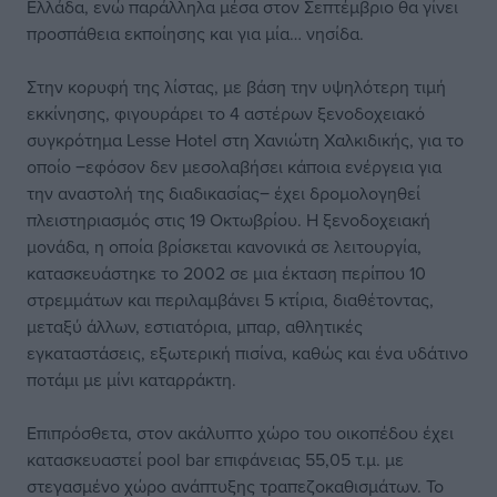
Ελλάδα, ενώ παράλληλα μέσα στον Σεπτέμβριο θα γίνει
προσπάθεια εκποίησης και για μία… νησίδα.
Στην κορυφή της λίστας, με βάση την υψηλότερη τιμή
εκκίνησης, φιγουράρει το 4 αστέρων ξενοδοχειακό
συγκρότημα Lesse Hotel στη Χανιώτη Χαλκιδικής, για το
οποίο ‒εφόσον δεν μεσολαβήσει κάποια ενέργεια για
την αναστολή της διαδικασίας‒ έχει δρομολογηθεί
πλειστηριασμός στις 19 Οκτωβρίου. Η ξενοδοχειακή
μονάδα, η οποία βρίσκεται κανονικά σε λειτουργία,
κατασκευάστηκε το 2002 σε μια έκταση περίπου 10
στρεμμάτων και περιλαμβάνει 5 κτίρια, διαθέτοντας,
μεταξύ άλλων, εστιατόρια, μπαρ, αθλητικές
εγκαταστάσεις, εξωτερική πισίνα, καθώς και ένα υδάτινο
ποτάμι με μίνι καταρράκτη.
Επιπρόσθετα, στον ακάλυπτο χώρο του οικοπέδου έχει
κατασκευαστεί pool bar επιφάνειας 55,05 τ.μ. με
στεγασμένο χώρο ανάπτυξης τραπεζοκαθισμάτων. Το