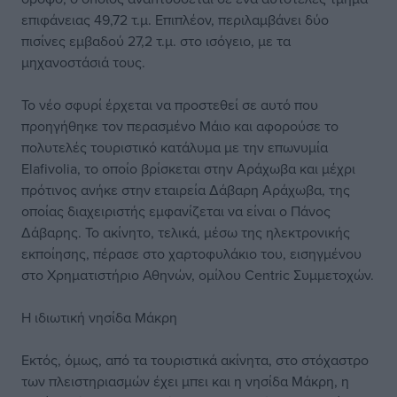
επιφάνειας 49,72 τ.μ. Επιπλέον, περιλαμβάνει δύο
πισίνες εμβαδού 27,2 τ.μ. στο ισόγειο, με τα
μηχανοστάσιά τους.
Το νέο σφυρί έρχεται να προστεθεί σε αυτό που
προηγήθηκε τον περασμένο Μάιο και αφορούσε το
πολυτελές τουριστικό κατάλυμα με την επωνυμία
Elafivolia, το οποίο βρίσκεται στην Αράχωβα και μέχρι
πρότινος ανήκε στην εταιρεία Δάβαρη Αράχωβα, της
οποίας διαχειριστής εμφανίζεται να είναι ο Πάνος
Δάβαρης. Το ακίνητο, τελικά, μέσω της ηλεκτρονικής
εκποίησης, πέρασε στο χαρτοφυλάκιο του, εισηγμένου
στο Χρηματιστήριο Αθηνών, ομίλου Centric Συμμετοχών.
Η ιδιωτική νησίδα Μάκρη
Εκτός, όμως, από τα τουριστικά ακίνητα, στο στόχαστρο
των πλειστηριασμών έχει μπει και η νησίδα Μάκρη, η