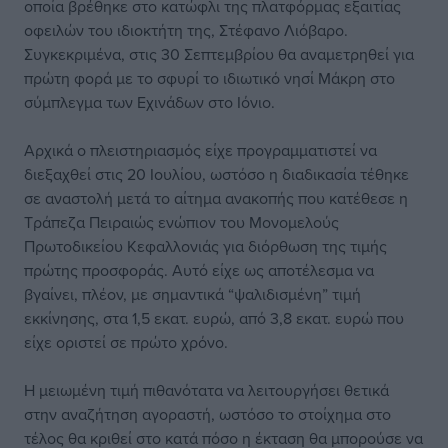
οποία βρέθηκε στο κατώφλι της πλατφόρμας εξαιτίας
οφειλών του ιδιοκτήτη της, Στέφανο Λιόβαρο.
Συγκεκριμένα, στις 30 Σεπτεμβρίου θα αναμετρηθεί για
πρώτη φορά με το σφυρί το ιδιωτικό νησί Μάκρη στο
σύμπλεγμα των Εχινάδων στο Ιόνιο.
Αρχικά ο πλειστηριασμός είχε προγραμματιστεί να
διεξαχθεί στις 20 Ιουλίου, ωστόσο η διαδικασία τέθηκε
σε αναστολή μετά το αίτημα ανακοπής που κατέθεσε η
Τράπεζα Πειραιώς ενώπιον του Μονομελούς
Πρωτοδικείου Κεφαλλονιάς για διόρθωση της τιμής
πρώτης προσφοράς. Αυτό είχε ως αποτέλεσμα να
βγαίνει, πλέον, με σημαντικά “ψαλιδισμένη” τιμή
εκκίνησης, στα 1,5 εκατ. ευρώ, από 3,8 εκατ. ευρώ που
είχε οριστεί σε πρώτο χρόνο.
Η μειωμένη τιμή πιθανότατα να λειτουργήσει θετικά
στην αναζήτηση αγοραστή, ωστόσο το στοίχημα στο
τέλος θα κριθεί στο κατά πόσο η έκταση θα μπορούσε να