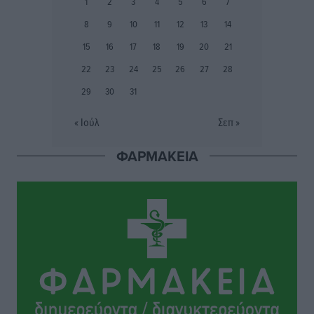
1
2
3
4
5
6
7
Τοπικές Ειδήσεις
•
πριν 15 ώρες
8
9
10
11
12
13
14
Πάνθηρες: Ξεκίνησαν αισιόδοξοι για την παρθενική
15
16
17
18
19
20
21
“πτήση” τους
22
23
24
25
26
27
28
Αθλητικά
•
πριν 15 ώρες
29
30
31
Άρης Αρχαγγέλου: Στο πλευρό του άτυχου Ιάκωβου
« Ιούλ
Σεπ »
Θωμά
Αθλητικά
•
πριν 15 ώρες
ΦΑΡΜΑΚΕΙΑ
Φοίβος: Η μεγάλη επιστροφή του Μπρένο Σαλβατιέρα
Αθλητικά
•
πριν 16 ώρες
Κλεάνθης: Έτοιμες οι κάρτες διαρκείας της νέας
σεζόν
Αθλητικά
•
πριν 16 ώρες