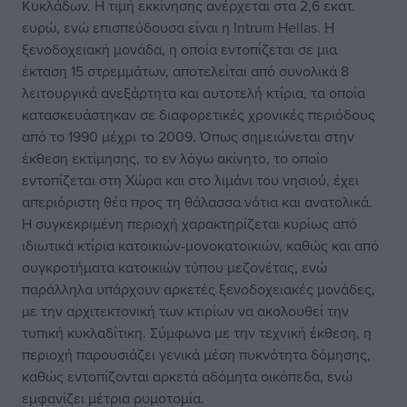
Κυκλάδων. Η τιμή εκκίνησης ανέρχεται στα 2,6 εκατ.
ευρώ, ενώ επισπεύδουσα είναι η Intrum Hellas. Η
ξενοδοχειακή μονάδα, η οποία εντοπίζεται σε μια
έκταση 15 στρεμμάτων, αποτελείται από συνολικά 8
λειτουργικά ανεξάρτητα και αυτοτελή κτίρια, τα οποία
κατασκευάστηκαν σε διαφορετικές χρονικές περιόδους
από το 1990 μέχρι το 2009. Όπως σημειώνεται στην
έκθεση εκτίμησης, το εν λόγω ακίνητο, το οποίο
εντοπίζεται στη Χώρα και στο λιμάνι του νησιού, έχει
απεριόριστη θέα προς τη θάλασσα νότια και ανατολικά.
Η συγκεκριμένη περιοχή χαρακτηρίζεται κυρίως από
ιδιωτικά κτίρια κατοικιών-μονοκατοικιών, καθώς και από
συγκροτήματα κατοικιών τύπου μεζονέτας, ενώ
παράλληλα υπάρχουν αρκετές ξενοδοχειακές μονάδες,
με την αρχιτεκτονική των κτιρίων να ακολουθεί την
τυπική κυκλαδίτικη. Σύμφωνα με την τεχνική έκθεση, η
περιοχή παρουσιάζει γενικά μέση πυκνότητα δόμησης,
καθώς εντοπίζονται αρκετά αδόμητα οικόπεδα, ενώ
εμφανίζει μέτρια ρυμοτομία.