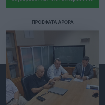
Ατρόμητος Διμυλιάς: Ο Μαργαρίτης και μία
αδιαπραγμάτευτη φιλοσοφία
Αθλητικά
•
πριν 16 ώρες
ΠΡΟΣΦΑΤΑ ΑΡΘΡΑ
Γ.Σ. Διαγόρας: Επέστρεψε στις Ακαδημίες η Ειρήνη
Παπαεμμανουήλ
Αθλητικά
•
πριν 17 ώρες
ΣΚΟΕ: Σαββατοκύριακο με αγώνες από τον Σ.Σ. Ρόδου
Αθλητικά
•
πριν 17 ώρες
Συνελήφθη 37χρονη στη Ρόδο γιατί είχε αφήσει τα
τρία ανήλικα παιδιά της χωρίς επιτήρηση
Τοπικές Ειδήσεις
•
πριν 18 ώρες
Σταυρός Καλυθιών: Απέκτησε την Φωτεινή Πιζάνια
Αθλητικά
•
πριν 18 ώρες