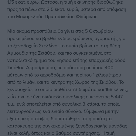
1,15 εκατ. ευρώ. Ωστόσο, η τιμή εκκίνησης διορθώθηκε
προς τα πάνω στα 2,5 εκατ. ευρώ, ύστερα από απόφαση
του Μονομελούς Πρωτοδικείου Φλώρινας.
Μία ακόμα προσπάθεια θα γίνει στις 5 Οκτωβρίου
προκειμένου να βρεθεί ενδιαφερόμενος αγοραστής για
το ξενοδοχείο Στελλίνα, το οποίο βρίσκεται στη θέση
Αμμουδιά της Σκιάθου, και πιο συγκεκριμένα στο
νοτιοδυτικό τμήμα του νησιού επί της επαρχιακής οδού
Σκιάθου-Αεροδρομίου, σε απόσταση περίπου 400
μέτρων από το αεροδρόμιο και περίπου 1 χιλιομέτρου
από το λιμάνι και το κέντρο της Χώρας της Σκιάθου. Το
ξενοδοχείο, το οποίο διαθέτει 73 δωμάτια και 168 κλίνες,
χτίστηκε σε ένα οικόπεδο συνολικής επιφάνειας 5.447
τ.μ., ενώ αποτελείται από συνολικά 3 κτίρια, τα οποία
λειτουργούν ως ένα ενιαίο σύνολο. Σύμφωνα με την
εξωτερική αυτοψία, διαπιστώθηκε ότι η ποιότητα
κατασκευής της συγκεκριμένης ξενοδοχειακής μονάδας
είναι καλή, όπως και ο βαθμός συντήρησης. Η τιμή