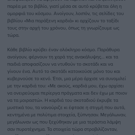
παρέα με το βιβλίο, γιατί μέσα σε αυτό κρύβεται όλη η
ομορφιά του κόσμου. Ανοίγουν, λοιπόν, τις σελίδες του
βιβλίου «Μια παράξενη καρδιά» κι αρχίζουν το ταξίδι
τους στην αρχή του χρόνου, όπως τη γνωρίζουμε ως
τώρα.
Κάθε βιβλίο κρύβει έναν ολόκληρο κόσμο. Παράθυρα
ανοίγουν, φέρνουν τη χαρά της ανακάλυψης… και τα
παιδιά αποφασίζουν να ντυθούν το σκοτάδι και να
γίνουν ένα. Αυτό το σκοτάδι κατοικούσε μόνο του και
κυβερνούσε το κενό. Έτσι, μια μέρα άρχισε να συνομιλεί
με την καρδιά του: «Με ακούς, καρδιά μου, έχω αρχίσει
να ονειρεύομαι περίεργα πράγματα και δεν έχω με ποιον
να τα μοιραστώ». Η καρδιά του σκοταδιού έκρυβε τα
μυστικά του, τα νανούριζε κι έφτασε η στιγμή που αυτά,
κεντημένα με πολύτιμα στοιχεία, ξύπνησαν. Μεγάλωναν,
μεγάλωναν ως που ξεχύθηκαν με μια τεράστια λάμψη
σαν πυροτέχνημα. Τα στοιχεία τώρα στροβιλίζονταν,