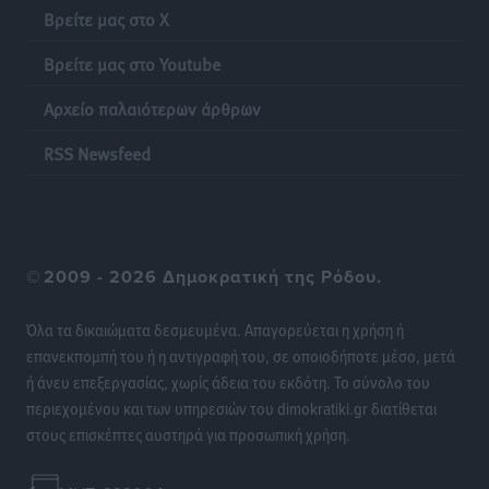
Αθλητικά
•
πριν 20 ώρες
Βρείτε μας στο X
Βρείτε μας στο Youtube
Η Μανίσα πήρε Buie και Davis
Αθλητικά
•
πριν 20 ώρες
Αρχείο παλαιότερων άρθρων
Γ.Σ. Ηπιόνη: «Προπονητική ομάδα με εμπειρία,
RSS Newsfeed
επιστημονική γνώση και σύγχρονες μεθόδους»
Αθλητικά
•
πριν 20 ώρες
Α.Σ. Ρόδος: Ξανά στα «πράσινα» ο Νίκος Κοντίτσης
©
2009 - 2026 Δημοκρατική της Ρόδου.
Αθλητικά
•
πριν 20 ώρες
Όλα τα δικαιώματα δεσμευμένα. Απαγορεύεται η χρήση ή
Συναυλία Μάριου Φραγκούλη – Γιώργου Περρή στην
επανεκπομπή του ή η αντιγραφή του, σε οποιοδήποτε μέσο, μετά
Κάσο
ή άνευ επεξεργασίας, χωρίς άδεια του εκδότη. Το σύνολο του
Πολιτιστικά
•
πριν 20 ώρες
περιεχομένου και των υπηρεσιών του dimokratiki.gr διατίθεται
στους επισκέπτες αυστηρά για προσωπική χρήση.
Την άρση των εμποδίων για την άμεση λειτουργία του
βρεφονηπιακού σταθμού στην Κάσο, ζητά ο Μάνος