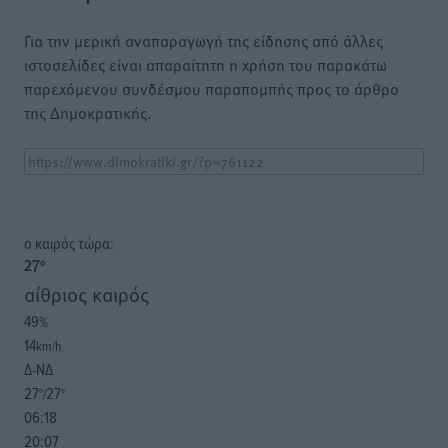
Για την μερική αναπαραγωγή της είδησης από άλλες
ιστοσελίδες είναι απαραίτητη η χρήση του παρακάτω
παρεχόμενου συνδέσμου παραπομπής προς το άρθρο
της Δημοκρατικής.
o καιρός τώρα:
27
°
αίθριος καιρός
49
%
14
km/h
Δ-ΝΔ
27
27
°/
°
06:18
20:07