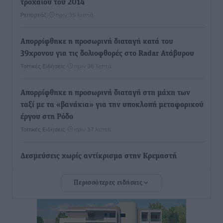
τροχαίου του 2014
Ρεπορτάζ
•
πριν 35 λεπτά
Απορρίφθηκε η προσωρινή διαταγή κατά του
39χρονου για τις δολιοφθορές στο Radar Ατάβυρου
Τοπικές Ειδήσεις
•
πριν 36 λεπτά
Απορρίφθηκε η προσωρινή διαταγή στη μάχη των
ταξί με τα «βανάκια» για την υποκλοπή μεταφορικού
έργου στη Ρόδο
Τοπικές Ειδήσεις
•
πριν 37 λεπτά
Δεσμεύσεις χωρίς αντίκρισμα στην Κρεμαστή
Τοπικές Ειδήσεις
•
πριν 38 λεπτά
Περισσότερες ειδήσεις
Τσαμπίκος Καραγιάννης: «Ο πρωτογενής τομέας
μπορεί να αποτελέσει τη δεύτερη μεγάλη δύναμη της
Ρόδου»