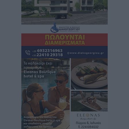
Ρεπορτάζ
•
πριν 39 λεπτά
Οικοδομική «ανάσα» στη Ρόδο: Αυξάνονται οι άδειες,
οι επεκτάσεις, οι ενεργειακές αναβαθμίσεις σε
ολόκληρο το νησί
Ειδήσεις
•
πριν 40 λεπτά
Στη Ρόδο απολαμβάνει τις καλοκαιρινές της διακοπές
η Φαίη Σκορδά
Τοπικές Ειδήσεις
•
πριν 41 λεπτά
Χειρουργικές ομάδες στην Κάλυμνο: Το νέο μοντέλο
του ΕΣΥ φέρνει τις επεμβάσεις κοντά στους νησιώτες
Ρεπορτάζ
•
πριν 43 λεπτά
Οι χειροπέδες στην Πάρο έδεσαν τα χέρια όλης της
Αυτοδιοίκησης