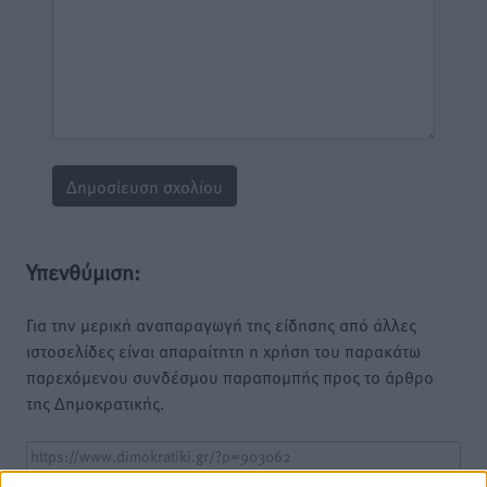
Υπενθύμιση:
Για την μερική αναπαραγωγή της είδησης από άλλες
ιστοσελίδες είναι απαραίτητη η χρήση του παρακάτω
παρεχόμενου συνδέσμου παραπομπής προς το άρθρο
της Δημοκρατικής.