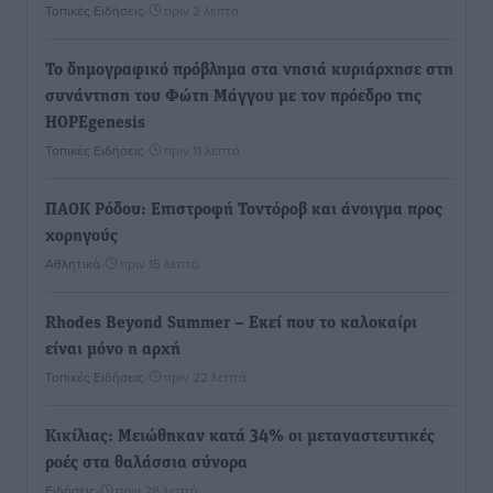
Τοπικές Ειδήσεις
•
πριν 2 λεπτά
To δημογραφικό πρόβλημα στα νησιά κυριάρχησε στη
συνάντηση του Φώτη Μάγγου με τον πρόεδρο της
HOPEgenesis
Τοπικές Ειδήσεις
•
πριν 11 λεπτά
ΠΑΟΚ Ρόδου: Επιστροφή Τοντόροβ και άνοιγμα προς
χορηγούς
Αθλητικά
•
πριν 15 λεπτά
Rhodes Beyond Summer – Εκεί που το καλοκαίρι
είναι μόνο η αρχή
Τοπικές Ειδήσεις
•
πριν 22 λεπτά
Κικίλιας: Μειώθηκαν κατά 34% οι μεταναστευτικές
ροές στα θαλάσσια σύνορα
Ειδήσεις
•
πριν 28 λεπτά