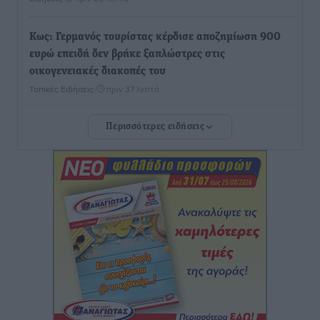
Κως: Γερμανός τουρίστας κέρδισε αποζημίωση 900
ευρώ επειδή δεν βρήκε ξαπλώστρες στις
οικογενειακές διακοπές του
Τοπικές Ειδήσεις
•
πριν 37 λεπτά
Περισσότερες ειδήσεις
Ο γεωεντοπισμός μέσω 112 «έσωσε» Δανό περιπατητή
στη Ρόδο
Τοπικές Ειδήσεις
•
πριν 41 λεπτά
Σύμη: Ανασύρθηκε σορός άνδρα – Εξετάζεται αν είναι
ο 8ος Γερμανός που αγνοούνταν μετά την παράσυρσή
ιστιοφόρου
Τοπικές Ειδήσεις
•
πριν 47 λεπτά
Ερώτηση στην Ευρωπαϊκή Επιτροπή για τις
αλλεπάλληλες πυρκαγιές που ξεσπούν από μονάδες