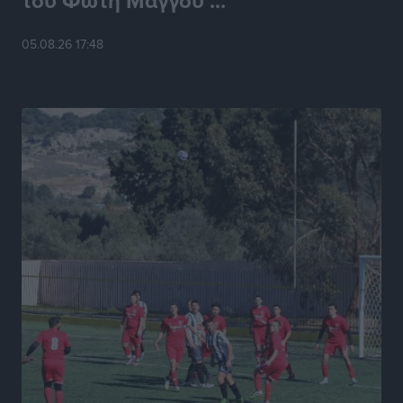
του Φώτη Μάγγου ...
Μαραθώνιος Ρόδου: Συνεχίζεται μέχρι το 2030 η
05.08.26 17:48
άκρως επιτυχημένη συνεργασία με την TUI
Αθλητικά
•
πριν 6 ώρες
ΔΕΥΑΡ: Εργασίες για την επισκευή βλάβης στην
περιοχή Ευκαλύπτων στα Κολύμπια αύριο
Τοπικές Ειδήσεις
•
πριν 6 ώρες
The Lexicon of Greek Hospitality: Μια πρωτοβουλία
της ΠΟΞ που μετατρέπει την ελληνική γλώσσα σε
αυθεντική εμπειρία φιλοξενίας
Τοπικές Ειδήσεις
•
πριν 6 ώρες
Μάνος Κόνσολας: «Να διευκολυνθούν οι πολίτες που
έχουν παλαιού τύπου ταυτότητες σε ισχύ στην
έκδοση διαβατηρίου»
Τοπικές Ειδήσεις
•
πριν 7 ώρες