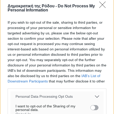
Δημοκρατική της Ρόδου -
Do Not Process My
Personal Information
o καιρός τώρα:
29
°
If you wish to opt-out of the sale, sharing to third parties, or
αίθριος καιρός
processing of your personal or sensitive information for
82
targeted advertising by us, please use the below opt-out
%
section to confirm your selection. Please note that after your
14
km/h
opt-out request is processed you may continue seeing
Δ
interest-based ads based on personal information utilized by
29
29
°/
°
us or personal information disclosed to third parties prior to
06:16
your opt-out. You may separately opt-out of the further
20:09
disclosure of your personal information by third parties on the
πρόγνωση:
IAB’s list of downstream participants. This information may
33
also be disclosed by us to third parties on the
IAB’s List of
°
Downstream Participants
that may further disclose it to other
ΠΕ
third parties.
28
°
ΠΑ
Personal Data Processing Opt Outs
29
°
ΣΑ
I want to opt-out of the Sharing of my
personal data.
29
°
Opted In