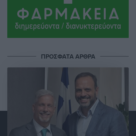
Κάρπαθος: Το πιο υποτιμημένο νησί είναι ένας
κρυφός παράδεισος στα Δωδεκάνησα
Τοπικές Ειδήσεις
•
πριν 3 ώρες
Ο Λαμπρος Φισφής στη Ρόδο στις 21 Σεπτεμβρίου
Πολιτιστικά
•
πριν 3 ώρες
ΠΡΟΣΦΑΤΑ ΑΡΘΡΑ
ΚΑΕ Κολοσσός: Αντίστροφη μέτρηση για την
προετοιμασία
Αθλητικά
•
πριν 3 ώρες
Εθνική Παίδων: Με Χριστοδούλου στο Ευρωμπάσκετ
Αθλητικά
•
πριν 4 ώρες
Το HUNDRED άνοιξε τις πόρτες του στην πλατεία
Χαρίτου