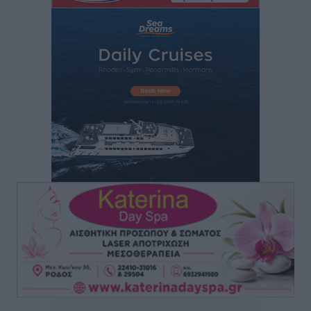
ανακύκλωσης και ΧΥΤΑ και την επικίνδυνη έκθεση
σε καρκινογόνες τοξικές ουσίες
Ειδήσεις
•
πριν 51 λεπτά
Συλλυπητήριο μήνυμα του Δημάρχου Ρόδου
Αλέξανδρου Κολιάδη για την απώλεια του Θοδωρή
Παπαθεοδώρου
Τοπικές Ειδήσεις
•
πριν 54 λεπτά
Αναγέννηση Ασφενδιού: Με Ζαχαρία Ήλιο κάτω από
τα δοκάρια
Αθλητικά
•
πριν 1 ώρα
Κατταβιά: Πρόεδρος ο Μανώλης Φραντζής, απέκτησε
τον νεαρό Καρακασιάν
Αθλητικά
•
πριν 1 ώρα
Ιάλυσος: Ένας Οικονομίδης στο… Οικονομίδειο!