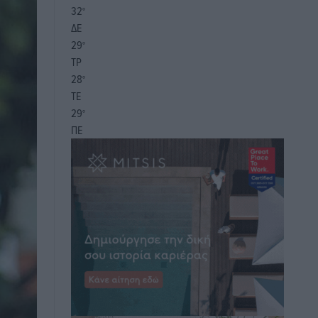
32
°
ΔΕ
29
°
ΤΡ
28
°
ΤΕ
29
°
ΠΕ