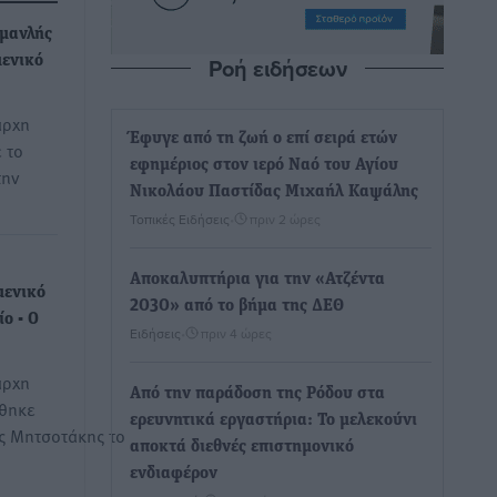
μανλής
Ροή ειδήσεων
μενικό
άρχη
Έφυγε από τη ζωή ο επί σειρά ετών
 το
εφημέριος στον ιερό Ναό του Αγίου
την
Νικολάου Παστίδας Μιχαήλ Καψάλης
Τοπικές Ειδήσεις
•
πριν 2 ώρες
Αποκαλυπτήρια για την «Ατζέντα
μενικό
2030» από το βήμα της ΔΕΘ
ο - Ο
Ειδήσεις
•
πριν 4 ώρες
άρχη
Από την παράδοση της Ρόδου στα
ήθηκε
ερευνητικά εργαστήρια: Το μελεκούνι
ς Μητσοτάκης το
αποκτά διεθνές επιστημονικό
ενδιαφέρον