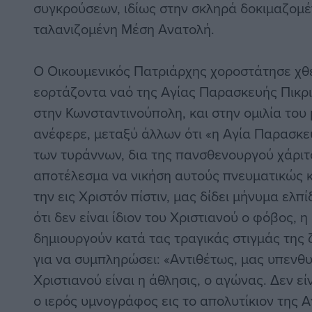
συγκρούσεων, ιδίως στην σκληρά δοκιμαζομέ
ταλανιζομένη Μέση Ανατολή.
Ο Οικουμενικός Πατριάρχης χοροστάτησε χθες
εορτάζοντα ναό της Αγίας Παρασκευής Πικρι
στην Κωνσταντινούπολη, και στην ομιλία του 
ανέφερε, μεταξύ άλλων ότι «η Αγία Παρασκε
των τυράννων, δια της πανσθενουργού χάριτ
αποτέλεσμα να νικήση αυτούς πνευματικώς κ
την εις Χριστόν πίστιν, μας δίδει μήνυμα ελπ
ότι δεν είναι ίδιον του Χριστιανού ο φόβος, η
δημιουργούν κατά τας τραγικάς στιγμάς της ζ
για να συμπληρώσει: «Αντιθέτως, μας υπενθυ
Χριστιανού είναι η άθλησις, ο αγώνας. Δεν εί
ο ιερός υμνογράφος εις το απολυτίκιον της 