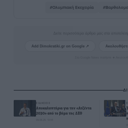
#Ολυμπιακή Εκεχειρία
#Βαρθολομα
Δείτε περισσότερα άρθρα μας στα αποτελέσ
Add Dimokratiki.gr on Google ↗
Ακολουθήστ
Στο Google News πατήστε ★ Ακολουθ
Δ
ΕΙΔΉΣΕΙΣ
Αποκαλυπτήρια για την «Ατζέντα
2030» από το βήμα της ΔΕΘ
09.08.26 · 13:44
0