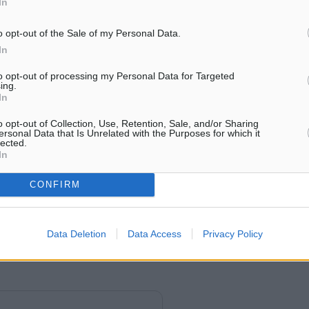
In
Δήμαρχος Νισύρου, κ.
ίας της επισήμου ενάρξεως
Χριστοφής…
σουμε την φωνή μας με
o opt-out of the Sale of my Personal Data.
Φραγκίσκου υπέρ της
In
τάτων χρόνων ήταν
to opt-out of processing my Personal Data for Targeted
ing.
των Ολυμπιακών Αγώνων
In
 απαραβίαστος. Δεόμεθα
o opt-out of Collection, Use, Retention, Sale, and/or Sharing
νης και οι φετινοί Αγώνες
ersonal Data that Is Unrelated with the Purposes for which it
lected.
ετηρία όχι απλώς για μια
In
ον τερματισμό όλων των
CONFIRM
την σκληρώς δοκιμαζομένη
ση Ανατολή, και για την
Data Deletion
Data Access
Privacy Policy
ς πολύπαθες αυτές