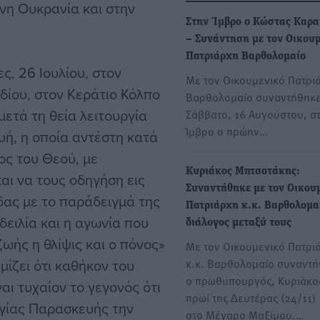
νη Ουκρανία και στην
Στην Ίμβρο ο Κώστας Καρα
– Συνάντηση με τον Οικου
Πατριάρχη Βαρθολομαίο
, 26 Ιουλίου, στον
Με τον Οικουμενικό Πατρι
δίου, στον Κεράτιο Κόλπο
Βαρθολομαίο συναντήθηκε
μετά τη θεία λειτουργία
Σάββατο, 16 Αυγούστου, σ
Ίμβρο ο πρώην…
υή, η οποία αντέστη κατά
ος του Θεού, με
Κυριάκος Μητσοτάκης:
αι να τους οδηγήση εις
Συναντήθηκε με τον Οικου
ίδας με το παράδειγμά της
Πατριάρχη κ.κ. Βαρθολομαί
 δειλία και η αγωνία που
διάλογος μεταξύ τους
ωής η θλίψις και ο πόνος»
Με τον Οικουμενικό Πατρι
μίζει ότι καθήκον του
κ.κ. Βαρθολομαίο συναντ
ο πρωθυπουργός, Κυριάκο
ναι τυχαίον το γεγονός ότι
πρωί της Δευτέρας (24/11)
Αγίας Παρασκευής την
στο Μέγαρο Μαξίμου.…