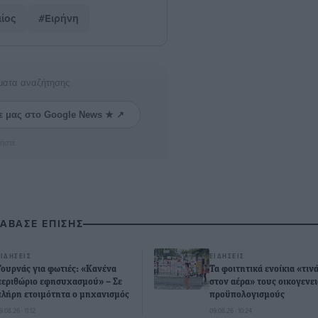
ίος
#Ειρήνη
ματα αναζήτησης
ε μας στο Google News ★ ↗
ήστε
ΙΑΒΑΣΕ ΕΠΙΣΗΣ
ΕΙΔΉΣΕΙΣ
ΕΙΔΉΣΕΙΣ
Τουρνάς για φωτιές: «Κανένα
Τα φοιτητικά ενοίκια «τιν
περιθώριο εφησυχασμού» – Σε
στον αέρα» τους οικογενε
πλήρη ετοιμότητα ο μηχανισμός
προϋπολογισμούς
9.08.26 · 11:12
09.08.26 · 10:24