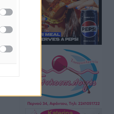
Τουρνάς για φωτιές: «Κανένα
περιθώριο εφησυχασμού» – Σε πλήρη
ετοιμότητα ο μηχανισμός
Ειδήσεις
•
πριν 6 ώρες
Καιρός: Επιμένουν οι υψηλές
θερμοκρασίες – Ισχυρά μελτέμια έως 9
μποφόρ, σε «Red Code» 6 περιοχές
Τοπικές Ειδήσεις
•
πριν 7 ώρες
Τα φοιτητικά ενοίκια «τινάζουν στον
αέρα» τους οικογενειακούς
προϋπολογισμούς
Ειδήσεις
•
πριν 7 ώρες
Δύο νέοι ξενώνες παραδόθηκαν στις
Ένοπλες Δυνάμεις στη νήσο Ρω