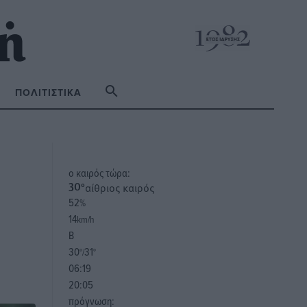
ΠΟΛΙΤΙΣΤΙΚΆ
o καιρός τώρα:
αίθριος καιρός
30
°
52
%
14
km/h
Β
30
31
°/
°
06:19
20:05
πρόγνωση: