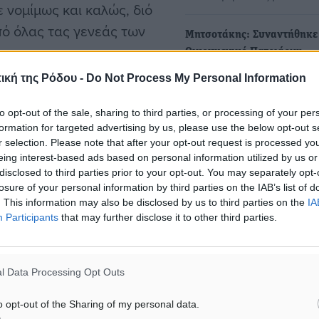
ε νομίμως και καλώς, διό
πό όλας τας γενεάς των
Μητσοτάκης: Συναντήθηκε 
Οικουμενικό Πατριάρχη
Βαρθολομαίο στο Μέγαρο 
ική της Ρόδου -
Do Not Process My Personal Information
Ο Κυριάκος
υής καθ’ αυτόν τον τρόπο
Μητσοτάκης συναντήθηκε
ναφέρθηκε στη συνέχεια
to opt-out of the sale, sharing to third parties, or processing of your per
στο Μέγαρο Μαξίμου με τ
formation for targeted advertising by us, please use the below opt-out s
νή του με εκείνη του
Αυτού Θειοτάτη Παναγιότη
r selection. Please note that after your opt-out request is processed y
ειρίας.
eing interest-based ads based on personal information utilized by us or
τον Οικουμενικό Πατριάρχη
disclosed to third parties prior to your opt-out. You may separately opt-
Βαρθολομαίο.…
losure of your personal information by third parties on the IAB’s list of
ι αθλητές που
. This information may also be disclosed by us to third parties on the
IA
Participants
that may further disclose it to other third parties.
Συγχαρητήριο μήνυμα του
ν Παρισίων αγωνίζωνται
δημάρχου Νισύρου προς το
το πολυπόθητο μετάλλιο,
Οικουμενικό Πατριάρχη
γαλύτερος πρέπει να είναι
Βαρθολομαίο
l Data Processing Opt Outs
κό μας αγωνιστικό
Από το δήμαρχο Νισύρου
o opt-out of the Sharing of my personal data.
μαράντινο στέφανο του
ανακοινώθηκαν τα ακόλου