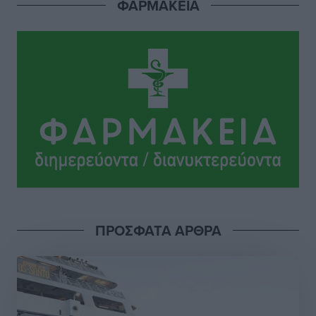
ΦΑΡΜΑΚΕΙΑ
Αθλητικά
•
πριν 16 ώρες
Το Yucatan Show έρχεται στη Ρόδο με τον Frankie
Lluc
Πολιτιστικά
•
πριν 17 ώρες
Σι Τζέι Χάρις: «Να πανηγυρίσουμε πολλές νίκες μαζί»
Αθλητικά
•
πριν 17 ώρες
Ροδήλιος: Ο απολογισμός από το Πανελλήνιο
Πρωτάθλημα Πίστας
Αθλητικά
•
πριν 17 ώρες
ΠΡΟΣΦΑΤΑ ΑΡΘΡΑ
Διαγόρας: Μετεγγραφικό ντεμαράζ
Αθλητικά
•
πριν 17 ώρες
Γ.Σ. Διαγόρας: Εντατική προετοιμασία και επιστροφή