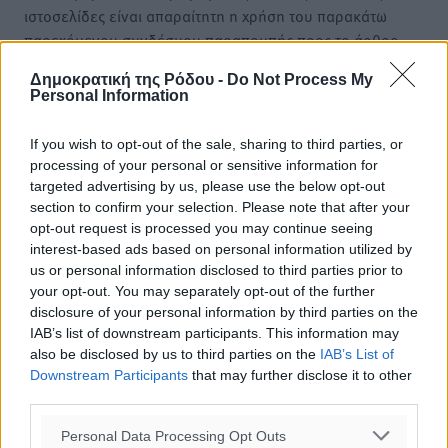
ιστοσελίδες είναι απαραίτητη η χρήση του παρακάτω
παρεχόμενου συνδέσμου παραπομπής προς το άρθρο
της Δημοκρατικής.
Δημοκρατική της Ρόδου -
Do Not Process My
Personal Information
If you wish to opt-out of the sale, sharing to third parties, or
processing of your personal or sensitive information for
targeted advertising by us, please use the below opt-out
o καιρός τώρα:
section to confirm your selection. Please note that after your
24
°
opt-out request is processed you may continue seeing
αίθριος καιρός
interest-based ads based on personal information utilized by
38
us or personal information disclosed to third parties prior to
%
your opt-out. You may separately opt-out of the further
10
km/h
disclosure of your personal information by third parties on the
Δ
IAB’s list of downstream participants. This information may
25
27
°/
°
also be disclosed by us to third parties on the
IAB’s List of
06:18
Downstream Participants
that may further disclose it to other
20:06
third parties.
πρόγνωση:
Personal Data Processing Opt Outs
33
°