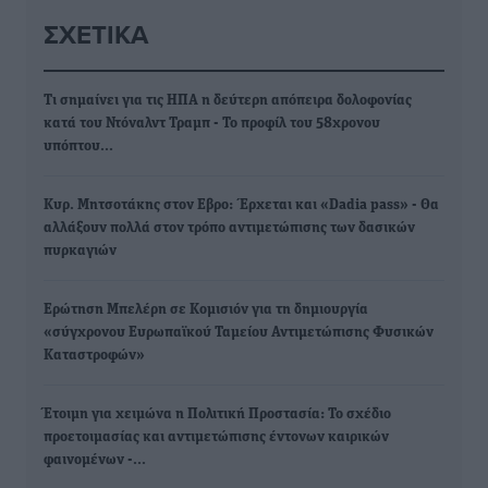
ΣΧΕΤΙΚΆ
Τι σημαίνει για τις ΗΠΑ η δεύτερη απόπειρα δολοφονίας
κατά του Ντόναλντ Τραμπ - Το προφίλ του 58χρονου
υπόπτου…
Κυρ. Μητσοτάκης στον Εβρο: Έρχεται και «Dadia pass» - Θα
αλλάξουν πολλά στον τρόπο αντιμετώπισης των δασικών
πυρκαγιών
Ερώτηση Μπελέρη σε Κομισιόν για τη δημιουργία
«σύγχρονου Ευρωπαϊκού Ταμείου Αντιμετώπισης Φυσικών
Καταστροφών»
Έτοιμη για χειμώνα η Πολιτική Προστασία: Το σχέδιο
προετοιμασίας και αντιμετώπισης έντονων καιρικών
φαινομένων -…