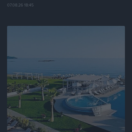
07.08.26 18:45
Νέα αεροσκάφη, drones, δασοκομάντος: Τι έχει
αλλάξει στην Πολιτική Προστασί
Ειδήσεις
•
πριν 17 ώρες
Άδωνις Γεωργιάδης στον RV: “Στο υπουργείο
εξετάζουμε την θεσμοθέτηση τρίτης κατηγορίας
κινήτρων, ειδικά για τα νοσοκομεία στα νησιά”
Τοπικές Ειδήσεις
•
πριν 17 ώρες
Θετικό κλίμα και κοινό όραμα για την ανάδειξη της
ιστορίας της Ρόδου στο Αεροδρόμιο «Διαγόρας»
Τοπικές Ειδήσεις
•
πριν 18 ώρες
Αντώνης Καμπουράκης: «Ένα σπουδαίο έργο
πολιτισμού για τη Ρόδο, που σχεδιάσαμε και
εξασφαλίσαμε τη χρηματοδότησή του, γίνεται
πραγματικότητα»