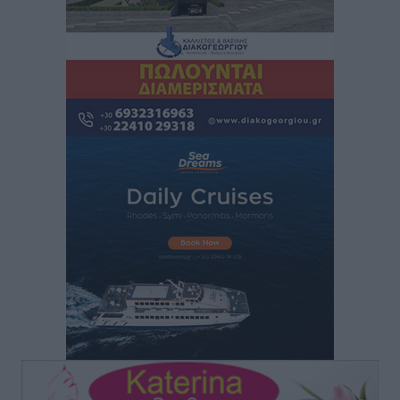
Νοσοκομεία της Γ΄ Ζώνης
Τοπικές Ειδήσεις
•
πριν 13 ώρες
Πάνθηρες: Ξεκίνησαν αισιόδοξοι για την παρθενική
“πτήση” τους
Αθλητικά
•
πριν 13 ώρες
Άρης Αρχαγγέλου: Στο πλευρό του άτυχου Ιάκωβου
Θωμά
Αθλητικά
•
πριν 13 ώρες
Φοίβος: Η μεγάλη επιστροφή του Μπρένο Σαλβατιέρα
Αθλητικά
•
πριν 13 ώρες
Κλεάνθης: Έτοιμες οι κάρτες διαρκείας της νέας
σεζόν
Αθλητικά
•
πριν 13 ώρες