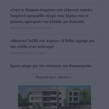
«Γιατί οι Τούρκοι συρρέουν στα ελληνικά νησιά»:
Τουρκική εφημερίδα εξηγεί τους λόγους που οι
γείτονες προτιμούν την Ελλάδα για διακοπές
Τοπικές Ειδήσεις
•
πριν 12 ώρες
«Μουσικό Ταξίδι στο Αιγαίο»: Η Ρόδος έγραψε μια
νέα σελίδα στον πολιτισμό
Πολιτιστικά
•
πριν 12 ώρες
Άμεσα μέτρα για την ενίσχυση του Νοσοκομείου
Ρόδου και αντιμετώπιση των ελλείψεων προσωπικού
Περισσότερες ειδήσεις
ανακοίνωσε ο Άδωνις Γεωργιάδης
Τοπικές Ειδήσεις
•
πριν 13 ώρες
Iατρικός Σύλλογος Ροδου προς Α. Γεωργιάδη:
Στρατηγικές Προτάσεις για την Ενίσχυση της
Δημόσιας Υγείας στη Νησιωτική Ελλάδα και στα