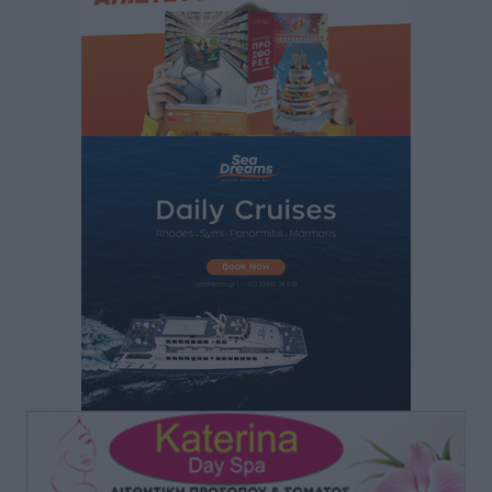
Νέα αεροσκάφη, drones, δασοκομάντος: Τι έχει
αλλάξει στην Πολιτική Προστασί
Ειδήσεις
•
πριν 52 λεπτά
Άδωνις Γεωργιάδης στον RV: “Στο υπουργείο
εξετάζουμε την θεσμοθέτηση τρίτης κατηγορίας
κινήτρων, ειδικά για τα νοσοκομεία στα νησιά”
Τοπικές Ειδήσεις
•
πριν 54 λεπτά
Θετικό κλίμα και κοινό όραμα για την ανάδειξη της
ιστορίας της Ρόδου στο Αεροδρόμιο «Διαγόρας»
Τοπικές Ειδήσεις
•
πριν 1 ώρα
Αντώνης Καμπουράκης: «Ένα σπουδαίο έργο
πολιτισμού για τη Ρόδο, που σχεδιάσαμε και
εξασφαλίσαμε τη χρηματοδότησή του, γίνεται
πραγματικότητα»