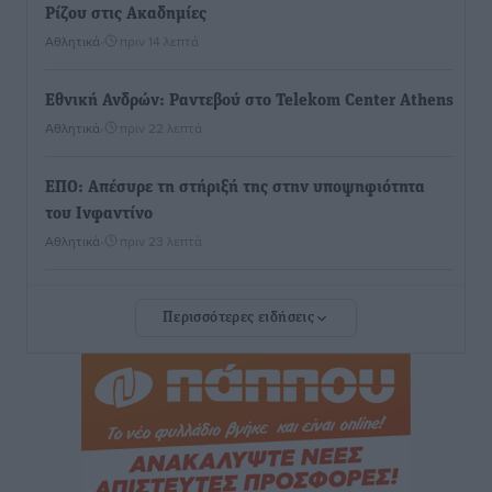
Ρίζου στις Ακαδημίες
Αθλητικά
•
πριν 14 λεπτά
Εθνική Ανδρών: Ραντεβού στο Telekom Center Athens
Αθλητικά
•
πριν 22 λεπτά
ΕΠΟ: Απέσυρε τη στήριξή της στην υποψηφιότητα
του Ινφαντίνο
Αθλητικά
•
πριν 23 λεπτά
Φοίβος Κω: Το «ευχαριστώ» για το 9ο Kos 3X3
Περισσότερες ειδήσεις
Basketball Festival
Αθλητικά
•
πριν 25 λεπτά
6ο Kalymnos 3X3: Ολοκληρώθηκε με μεγάλη επιτυχία,
νικητές οι VAR!
Αθλητικά
•
πριν 30 λεπτά