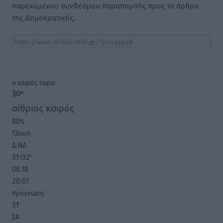
παρεχόμενου συνδέσμου παραπομπής προς το άρθρο
της Δημοκρατικής.
o καιρός τώρα:
30
°
αίθριος καιρός
80
%
13
km/h
Δ-ΝΔ
31
32
°/
°
06:18
20:07
πρόγνωση:
31
°
ΣΑ