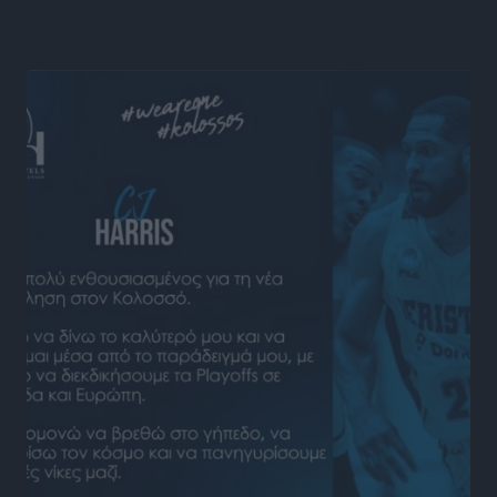
4η Γιορτή των Γιαρένιων στ’ Απόλλωνα Ρόδου το
Σάββατο 8 Αυγούστου
Πολιτιστικά
•
πριν 3 ώρες
«Στέρεψε» η αγορά από πινακίδες κυκλοφορίας:
Χιλιάδες αυτοκίνητα παραμένουν αταξινόμητα – Λύση
αναζητά το υπουργείο
Ειδήσεις
•
πριν 4 ώρες
Νέες τουρκικές παραβιάσεις στο Αιγαίο – Μία
εμπλοκή με ελληνικά μαχητικά
Ειδήσεις
•
πριν 4 ώρες
Γονικές παροχές: Οι παγίδες στις μεταφορές
χρημάτων που μπορεί να κοστίσουν σε φόρο
Ειδήσεις
•
πριν 4 ώρες