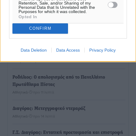
Ροή ειδήσεων
Retention, Sale, and/or Sharing of my
Personal Data that Is Unrelated with the
Purposes for which it was collected.
Opted In
Το Yucatan Show έρχεται στη Ρόδο με τον Frankie
CONFIRM
Lluc
Πολιτιστικά
•
πριν 7 λεπτά
Data Deletion
Data Access
Privacy Policy
Σι Τζέι Χάρις: «Να πανηγυρίσουμε πολλές νίκες μαζί»
Αθλητικά
•
πριν 10 λεπτά
Ροδήλιος: Ο απολογισμός από το Πανελλήνιο
Πρωτάθλημα Πίστας
Αθλητικά
•
πριν 11 λεπτά
Διαγόρας: Μετεγγραφικό ντεμαράζ
Αθλητικά
•
πριν 14 λεπτά
Γ.Σ. Διαγόρας: Εντατική προετοιμασία και επιστροφή