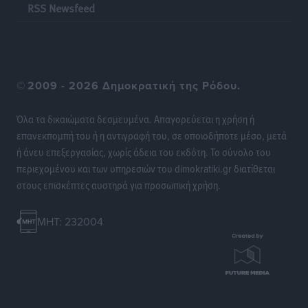
RSS Newsfeed
Δωρεάν τριήμερη κτηνιατρική δράση στη Μεγίστη,
από τη Λέσχη Lions Καστελλορίζου
Ρεπορτάζ
•
πριν 6 ώρες
©
2009 - 2026 Δημοκρατική της Ρόδου.
Στη Ρόδο σήμερα ο Υπουργός Υγείας Άδωνις
Όλα τα δικαιώματα δεσμευμένα. Απαγορεύεται η χρήση ή
Γεωργιάδης
επανεκπομπή του ή η αντιγραφή του, σε οποιοδήποτε μέσο, μετά
Τοπικές Ειδήσεις
•
πριν 6 ώρες
ή άνευ επεξεργασίας, χωρίς άδεια του εκδότη. Το σύνολο του
περιεχομένου και των υπηρεσιών του dimokratiki.gr διατίθεται
Η φωτιά είναι στην Πάρο αλλά ο καπνός φτάνει στη
στους επισκέπτες αυστηρά για προσωπική χρήση.
Ρόδο
Δημο-Κρίσεις
•
πριν 6 ώρες
MHT: 232004
Η Meridiam ξεκλειδώνει τις έρευνες βυθού στη
θαλάσσια περιοχή Κάσου και Καρπάθου
Τοπικές Ειδήσεις
•
πριν 17 ώρες