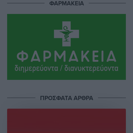
Ειδήσεις
•
πριν 2 ώρες
ΦΑΡΜΑΚΕΙΑ
Άκυρες οι εγκύκλιοι που δεν αναρτώνται,
υποχρεωτική η δημοσίευσή τους από την 1η
Οκτωβρίου
Ειδήσεις
•
πριν 2 ώρες
Καύσιμα: «Καίνε» οι τιμές και στα νησιά μας – Γιατί
δεν πέφτουν και πότε μπορεί να έρθει αποκλιμάκωση
Τοπικές Ειδήσεις
•
πριν 2 ώρες
Πάνω από 1.500 έλεγχοι με drones σε 300 παραλίες
κατά της αυθαίρετης κατάληψης του αιγιαλού – Τα
ΠΡΟΣΦΑΤΑ ΑΡΘΡΑ
στοιχεία για τη Ρόδο
Τοπικές Ειδήσεις
•
πριν 2 ώρες
Συνεδριάζει η Δημοτική Επιτροπή Ρόδου την Δευτέρα
10 Αυγούστου