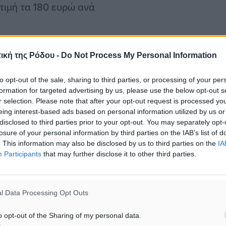
ιμή τα 180 ευρώ ανά
 αυτό το μέτρο έχοντας
ική της Ρόδου -
Do Not Process My Personal Information
, λοιπόν, να εξαιρεθεί από
το ανώτατο όριο στη
to opt-out of the sale, sharing to third parties, or processing of your per
formation for targeted advertising by us, please use the below opt-out s
ίσει να εφαρμόζει το
r selection. Please note that after your opt-out request is processed y
αι ο μηχανισμός ανάκτησης
eing interest-based ads based on personal information utilized by us or
disclosed to third parties prior to your opt-out. You may separately opt-
losure of your personal information by third parties on the IAB’s list of
. This information may also be disclosed by us to third parties on the
IA
Participants
that may further disclose it to other third parties.
ε αν δεν πάρει εξαίρεση
έριο να συνεχίσει την
10 ευρώ ανά Μεγαβατώρα
l Data Processing Opt Outs
 από την
o opt-out of the Sharing of my personal data.
00 εκ. ευρώ ετησίως.