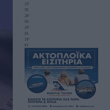
33
°
ΠΕ
28
°
ΠΑ
29
°
ΣΑ
29
°
ΚΥ