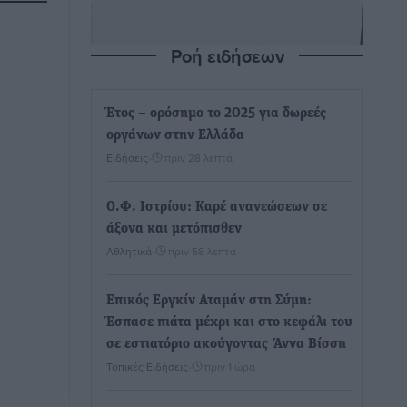
Ροή ειδήσεων
Έτος – ορόσημο το 2025 για δωρεές
οργάνων στην Ελλάδα
Ειδήσεις
•
πριν 28 λεπτά
Ο.Φ. Ιστρίου: Καρέ ανανεώσεων σε
άξονα και μετόπισθεν
Αθλητικά
•
πριν 58 λεπτά
Επικός Εργκίν Αταμάν στη Σύμη:
Έσπασε πιάτα μέχρι και στο κεφάλι του
σε εστιατόριο ακούγοντας Άννα Βίσση
Τοπικές Ειδήσεις
•
πριν 1 ώρα