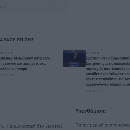
ήστε
ΙΑΒΑΣΕ ΕΠΙΣΗΣ
ΕΙΔΉΣΕΙΣ
ΕΙΔΉΣΕΙΣ
Κικίλιας: Μειώθηκαν κατά 34%
Ερώτηση στην Ευρωπαϊκή
οι μεταναστευτικές ροές στα
Επιτροπή για τις αλλεπάλ
θαλάσσια σύνορα
πυρκαγιές που ξεσπούν α
μονάδες ανακύκλωσης κα
5.08.26 · 17:32
και την επικίνδυνη έκθεση
καρκινογόνες τοξικές ουσί
05.08.26 · 17:09
Υπενθύμιση:
Για την μερική αναπαραγωγ
ή. Η Δημοκρατική δεν υιοθετεί