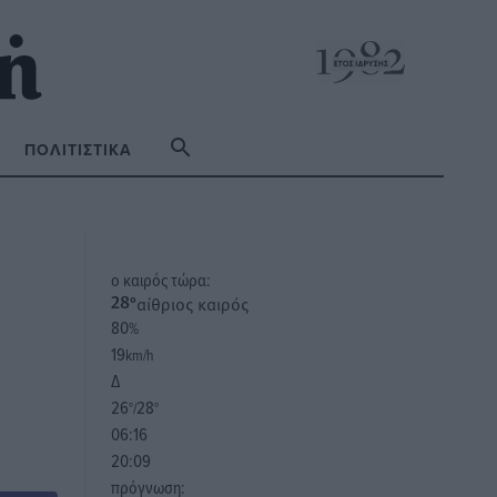
ΠΟΛΙΤΙΣΤΙΚΆ
o καιρός τώρα:
αίθριος καιρός
28
°
80
%
19
km/h
Δ
26
28
°/
°
06:16
20:09
πρόγνωση: