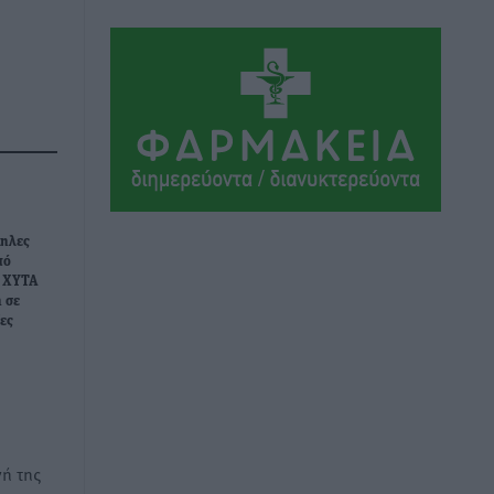
Ήλιο κάτω από τα δοκάρια
Αθλητικά
•
πριν 3 ώρες
Κατταβιά: Πρόεδρος ο Μανώλης
Φραντζής, απέκτησε τον νεαρό
Καρακασιάν
Αθλητικά
•
πριν 3 ώρες
Ιάλυσος: Ένας Οικονομίδης στο…
ληλες
Οικονομίδειο!
πό
ι ΧΥΤΑ
Αθλητικά
•
πριν 3 ώρες
 σε
ες
Ηρακλής Μαριτσών: “Πρώτη” με δύο
ακόμα παρόντες, πάει κανονικά στον
Σωτήρα
Αθλητικά
•
πριν 3 ώρες
ή της
Ανατροπές στη Δημοτική Επιτροπή