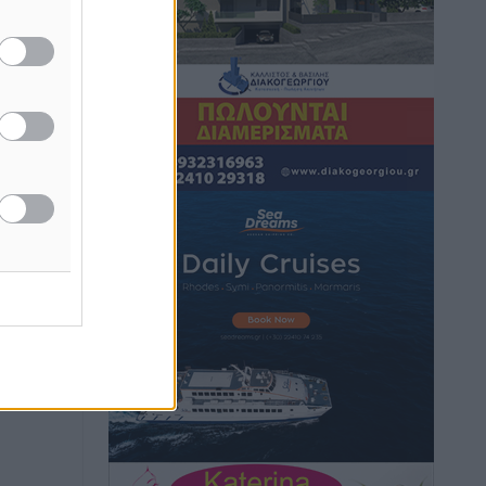
Κικίλιας: Μειώθηκαν κατά 34% οι
μεταναστευτικές ροές στα θαλάσσια
σύνορα
Ειδήσεις
•
πριν 2 ώρες
Κως: Γερμανός τουρίστας κέρδισε
αποζημίωση 900 ευρώ επειδή δεν
βρήκε ξαπλώστρες στις οικογενειακές
διακοπές του
Τοπικές Ειδήσεις
•
πριν 2 ώρες
Ο γεωεντοπισμός μέσω 112 «έσωσε»
Δανό περιπατητή στη Ρόδο
Τοπικές Ειδήσεις
•
πριν 2 ώρες
Σύμη: Ανασύρθηκε σορός άνδρα –