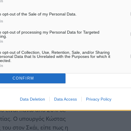
In
 αιχμής και με εθελοντικά
o opt-out of the Sale of my Personal Data.
σης.
In
to opt-out of processing my Personal Data for Targeted
ing.
, και η μείωση στις ώρες
In
ομηχανία – να είναι
o opt-out of Collection, Use, Retention, Sale, and/or Sharing
ηχανίες θα αποζημιώνονται
ersonal Data that Is Unrelated with the Purposes for which it
lected.
In
CONFIRM
α υπερβολικά κέρδη των
Data Deletion
Data Access
Privacy Policy
ου είναι πάνω από 20% σε
ετίας. Ο υπουργός Κώστας
του στον Σκάι, είπε πως η