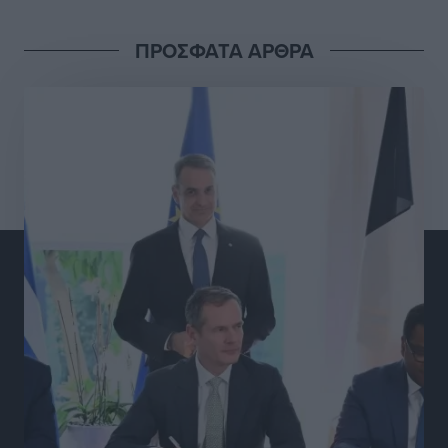
Τοπικές Ειδήσεις
•
πριν 5 ώρες
ΠΡΟΣΦΑΤΑ ΑΡΘΡΑ
Γ.Σ. Διαγόρας: Στα «κυανέρυθρα» ο Janni Pembe
Αθλητικά
•
πριν 6 ώρες
Σύλληψη 21χρονου για ναρκωτικά στη Ρόδο
Τοπικές Ειδήσεις
•
πριν 7 ώρες
Με 13,1% κάλυψη εργαζομένων από συλλογικές
συμβάσεις, η Ελλάδα στον “πάτο” της ΕΕ
Απόψεις
•
πριν 7 ώρες
Στο νοσοκομείο της Ρόδου αύριο ο Άδωνις Γεωργιάδης
Τοπικές Ειδήσεις
•
πριν 7 ώρες
Φώτης Γιαννακός στον RV: Με αυξημένες πληρότητες
η Λέρος, στόχος η επιμήκυνση της τουριστικής σεζόν