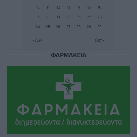
Ιάλυσος Β’: Νωρίς νωρίς μπήκαν στα βάσανα της
10
11
12
13
14
15
16
προετοιμασίας
17
18
19
20
21
22
23
Αθλητικά
•
πριν 4 ώρες
24
25
26
27
28
29
30
Εθνικός Αρχίπολης: Μεγάλο βήμα προόδου η ίδρυση
« Αυγ
Οκτ »
Ακαδημίας
Αθλητικά
•
πριν 4 ώρες
ΦΑΡΜΑΚΕΙΑ
Ιππότες: Με το βλέμμα στραμμένο στο μέλλον
Αθλητικά
•
πριν 5 ώρες
ΠΑΜΕ ΣΤΟΙΧΗΜΑ: Περισσότερα από 95 εκατομμύρια
ευρώ σε κέρδη μοίρασε τον Ιούλιο
Αθλητικά
•
πριν 5 ώρες
Ολοκλήρωση του έργου αναβάθμισης των
υποδομών του Νεστορίδειου Μελάθρου