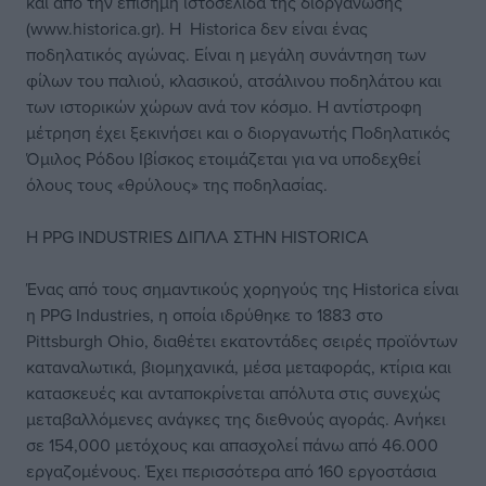
και από την επίσημη ιστοσελίδα της διοργάνωσης
(www.historica.gr). Η Historica δεν είναι ένας
ποδηλατικός αγώνας. Είναι η μεγάλη συνάντηση των
φίλων τoυ παλιού, κλασικού, ατσάλινου ποδηλάτου και
των ιστορικών χώρων ανά τον κόσμο. Η αντίστροφη
μέτρηση έχει ξεκινήσει και ο διοργανωτής Ποδηλατικός
Όμιλος Ρόδου Ιβίσκος ετοιμάζεται για να υποδεχθεί
όλους τους «θρύλους» της ποδηλασίας.
Η PPG INDUSTRIES ΔΙΠΛΑ ΣΤΗΝ HISTORICA
Ένας από τους σημαντικούς χορηγούς της Historica είναι
η PPG Industries, η οποία ιδρύθηκε το 1883 στο
Pittsburgh Ohio, διαθέτει εκατοντάδες σειρές προϊόντων
καταναλωτικά, βιομηχανικά, μέσα μεταφοράς, κτίρια και
κατασκευές και ανταποκρίνεται απόλυτα στις συνεχώς
μεταβαλλόμενες ανάγκες της διεθνούς αγοράς. Ανήκει
σε 154,000 μετόχους και απασχολεί πάνω από 46.000
εργαζομένους. Έχει περισσότερα από 160 εργοστάσια