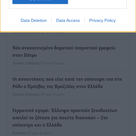
Εγκρίθηκε η ηλεκτρική διασύνδεση Ρόδου και Κω
μέσω υποβρύχιων καλωδίων με την ηπειρωτική
Data Deletion
Data Access
Privacy Policy
Ελλάδα
Τοπικές Ειδήσεις
•
πριν 2 ώρες
Νέο ανακαινισμένο δημοτικό τουριστικό γραφείο
στην Πάτμο
Τοπικές Ειδήσεις
•
πριν 3 ώρες
Οι συναντήσεις που είχε κατά την επίσκεψη του στη
Ρόδο ο Πρέσβης της Βραζιλίας στην Ελλάδα
Τοπικές Ειδήσεις
•
πριν 3 ώρες
Γερμανική αγορά: Έλλειψη προσιτών ξενοδοχείων
απειλεί τη ζήτηση για πακέτα διακοπών – Στο
επίκεντρο και η Ελλάδα
Ειδήσεις
•
πριν 4 ώρες