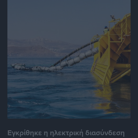
Γ.Σ. Ηπιόνη: «Προπονητική ομάδα με εμπειρία,
επιστημονική γνώση και σύγχρονες μεθόδους»
Αθλητικά
•
πριν 8 ώρες
Α.Σ. Ρόδος: Ξανά στα «πράσινα» ο Νίκος Κοντίτσης
Αθλητικά
•
πριν 8 ώρες
Συναυλία Μάριου Φραγκούλη – Γιώργου Περρή στην
Κάσο
Πολιτιστικά
•
πριν 8 ώρες
Την άρση των εμποδίων για την άμεση λειτουργία του
βρεφονηπιακού σταθμού στην Κάσο, ζητά ο Μάνος
Κόνσολας
Τοπικές Ειδήσεις
•
πριν 9 ώρες
Εγκρίθηκε η ηλεκτρική διασύνδεση