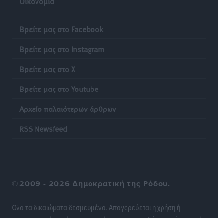
Οικονομία
Φυσικών Καταστροφών»
Ειδήσεις
•
πριν 12 ώρες
Βρείτε μας στο Facebook
Έκκληση γονέων για να λειτουργήσει ο
Βρείτε μας στο Instagram
Βρεφονηπιακός Σταθμός Κάσου
Τοπικές Ειδήσεις
•
πριν 12 ώρες
Βρείτε μας στο X
Βρείτε μας στο Youtube
Ακρίβεια: Σημαντικές οι διατακτικές σίτισης για 3
στους 4 εργαζομένους
Αρχείο παλαιότερων άρθρων
Ειδήσεις
•
πριν 12 ώρες
RSS Newsfeed
Κινητοποίηση της Πυροσβεστικής στην Κάρπαθο, για
τη φωτιά στην περιοχή Σάνταλο
Τοπικές Ειδήσεις
•
πριν 12 ώρες
©
2009 - 2026 Δημοκρατική της Ρόδου.
Η Ρόδος μπαίνει στη διεκδίκηση για τη Μεσογειακή
Πρωτεύουσα Πολιτισμού και Διαλόγου 2028
Όλα τα δικαιώματα δεσμευμένα. Απαγορεύεται η χρήση ή
Τοπικές Ειδήσεις
•
πριν 12 ώρες