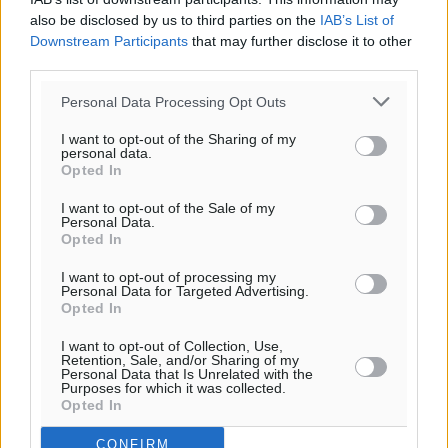
also be disclosed by us to third parties on the
IAB’s List of
Downstream Participants
that may further disclose it to other
third parties.
Personal Data Processing Opt Outs
I want to opt-out of the Sharing of my
personal data.
Opted In
Ροή ειδήσεων
I want to opt-out of the Sale of my
Personal Data.
Opted In
Η Meridiam ξεκλειδώνει τις έρευνες βυθού στη
I want to opt-out of processing my
Personal Data for Targeted Advertising.
θαλάσσια περιοχή Κάσου και Καρπάθου
Opted In
Τοπικές Ειδήσεις
•
πριν 24 λεπτά
I want to opt-out of Collection, Use,
Retention, Sale, and/or Sharing of my
Personal Data that Is Unrelated with the
Παρουσίαση βιβλίου του Α. Χατζημιχαήλ – Τιμητική
Purposes for which it was collected.
εκδήλωση για τους αυτοδιοικητικούς της Κω
Opted In
Πολιτιστικά
•
πριν 2 ώρες
CONFIRM