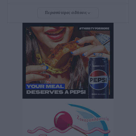
Περισσότερες ειδήσεις
Νέο ξενοδοχείο στη Ρόδο για την H Hotels –
Χατζηλαζάρου – Προχωρά καινούργιο ξενοδοχείο
στην Κω
Τοπικές Ειδήσεις
•
πριν 4 ώρες
Αυτοκίνητο μπήκε παράνομα σε μονόδρομο στο
Μαστιχάρι – Αναποδογύρισε όχημα με μητέρα και
5χρονο παιδί
Τοπικές Ειδήσεις
•
πριν 4 ώρες
“Η Ευρώπη αντιμετώπιζε το προσφυγικό σαν ταινία
τρόμου” – Η συγκλονιστική μαρτυρία της Χαρούλας
Γιασιράνη στον RV για τα γεγονότα που οδήγησαν στο
Σύμφωνο της Λέρου
Τοπικές Ειδήσεις
•
πριν 4 ώρες