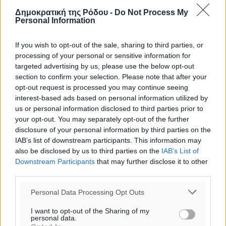
Δημοκρατική της Ρόδου -
Do Not Process My
Personal Information
If you wish to opt-out of the sale, sharing to third parties, or
processing of your personal or sensitive information for
targeted advertising by us, please use the below opt-out
section to confirm your selection. Please note that after your
opt-out request is processed you may continue seeing
interest-based ads based on personal information utilized by
us or personal information disclosed to third parties prior to
your opt-out. You may separately opt-out of the further
Υπενθύμιση:
disclosure of your personal information by third parties on the
IAB’s list of downstream participants. This information may
Για την μερική αναπαραγωγή της είδησης από άλλες
also be disclosed by us to third parties on the
IAB’s List of
ιστοσελίδες είναι απαραίτητη η χρήση του παρακάτω
Downstream Participants
that may further disclose it to other
third parties.
παρεχόμενου συνδέσμου παραπομπής προς το άρθρο
της Δημοκρατικής.
Personal Data Processing Opt Outs
I want to opt-out of the Sharing of my
personal data.