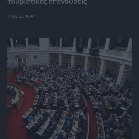
τουριστικές επενδύσεις
Κυριάκος Μητσοτάκης: Ανάσα στα Χανιά, αλλά με το
βλέμμα στη ΔΕΘ και τις εκλογές του 2027
07.08.26 18:41
Ειδήσεις
•
πριν 13 ώρες
Γ. Χατζημάρκος από το Μέγαρο Μαξίμου: “Ο
τουρισμός μπορεί να γίνει ο μεγαλύτερος πελάτης της
ελληνικής βιομηχανίας”
Τοπικές Ειδήσεις
•
πριν 14 ώρες
Έρευνα ΕΟΤ: Οι Ευρωπαίοι ταξιδιώτες «ψηφίζουν»
Ελλάδα
Ειδήσεις
•
πριν 14 ώρες
Άκυρες οι εγκύκλιοι που δεν αναρτώνται,
υποχρεωτική η δημοσίευσή τους από την 1η
Οκτωβρίου
Ειδήσεις
•
πριν 14 ώρες