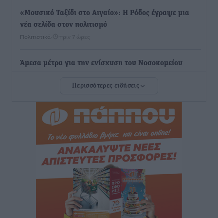
«Μουσικό Ταξίδι στο Αιγαίο»: Η Ρόδος έγραψε μια
νέα σελίδα στον πολιτισμό
Πολιτιστικά
•
πριν 7 ώρες
Άμεσα μέτρα για την ενίσχυση του Νοσοκομείου
Ρόδου και αντιμετώπιση των ελλείψεων προσωπικού
Περισσότερες ειδήσεις
ανακοίνωσε ο Άδωνις Γεωργιάδης
Τοπικές Ειδήσεις
•
πριν 8 ώρες
Iατρικός Σύλλογος Ροδου προς Α. Γεωργιάδη:
Στρατηγικές Προτάσεις για την Ενίσχυση της
Δημόσιας Υγείας στη Νησιωτική Ελλάδα και στα
Νοσοκομεία της Γ΄ Ζώνης
Τοπικές Ειδήσεις
•
πριν 8 ώρες
Πάνθηρες: Ξεκίνησαν αισιόδοξοι για την παρθενική
“πτήση” τους