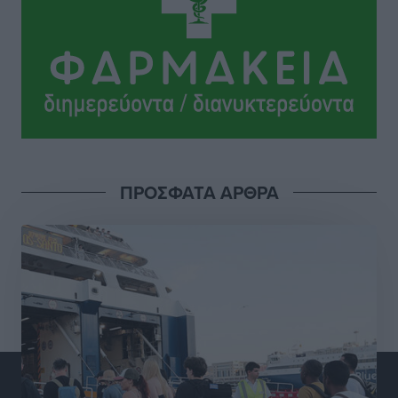
Σι Τζέι Χάρις: «Να πανηγυρίσουμε πολλές νίκες μαζί»
Αθλητικά
•
πριν 12 ώρες
Ροδήλιος: Ο απολογισμός από το Πανελλήνιο
Πρωτάθλημα Πίστας
Αθλητικά
•
πριν 12 ώρες
Διαγόρας: Μετεγγραφικό ντεμαράζ
ΠΡΟΣΦΑΤΑ ΑΡΘΡΑ
Αθλητικά
•
πριν 12 ώρες
Γ.Σ. Διαγόρας: Εντατική προετοιμασία και επιστροφή
Ρίζου στις Ακαδημίες
Αθλητικά
•
πριν 12 ώρες
Εθνική Ανδρών: Ραντεβού στο Telekom Center Athens
Αθλητικά
•
πριν 12 ώρες