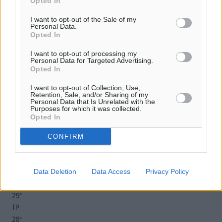
Opted In
I want to opt-out of the Sale of my
o καιρός τώρα:
Personal Data.
Opted In
24
°
αίθριος καιρός
I want to opt-out of processing my
Personal Data for Targeted Advertising.
39
%
Opted In
16
km/h
Δ-ΒΔ
I want to opt-out of Collection, Use,
Retention, Sale, and/or Sharing of my
24
25
°/
°
Personal Data that Is Unrelated with the
Purposes for which it was collected.
06:18
Opted In
20:06
πρόγνωση:
CONFIRM
31
°
ΚΥ
29
°
Data Deletion
Data Access
Privacy Policy
ΔΕ
29
°
ΤΡ
28
°