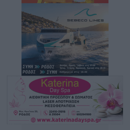
Αθλητικά
•
πριν 8 ώρες
Άρης Αρχαγγέλου: Στο πλευρό του άτυχου Ιάκωβου
Θωμά
Αθλητικά
•
πριν 8 ώρες
Φοίβος: Η μεγάλη επιστροφή του Μπρένο Σαλβατιέρα
Αθλητικά
•
πριν 8 ώρες
Κλεάνθης: Έτοιμες οι κάρτες διαρκείας της νέας
σεζόν
Αθλητικά
•
πριν 8 ώρες
Ατρόμητος Διμυλιάς: Ο Μαργαρίτης και μία
αδιαπραγμάτευτη φιλοσοφία
Αθλητικά
•
πριν 8 ώρες