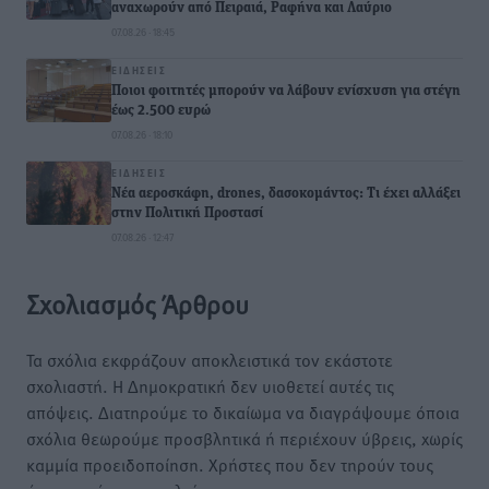
αναχωρούν από Πειραιά, Ραφήνα και Λαύριο
07.08.26 · 18:45
ΕΙΔΉΣΕΙΣ
Ποιοι φοιτητές μπορούν να λάβουν ενίσχυση για στέγη
έως 2.500 ευρώ
07.08.26 · 18:10
ΕΙΔΉΣΕΙΣ
Νέα αεροσκάφη, drones, δασοκομάντος: Τι έχει αλλάξει
στην Πολιτική Προστασί
07.08.26 · 12:47
Σχολιασμός Άρθρου
Τα σχόλια εκφράζουν αποκλειστικά τον εκάστοτε
σχολιαστή. Η Δημοκρατική δεν υιοθετεί αυτές τις
απόψεις. Διατηρούμε το δικαίωμα να διαγράψουμε όποια
σχόλια θεωρούμε προσβλητικά ή περιέχουν ύβρεις, χωρίς
καμμία προειδοποίηση. Χρήστες που δεν τηρούν τους