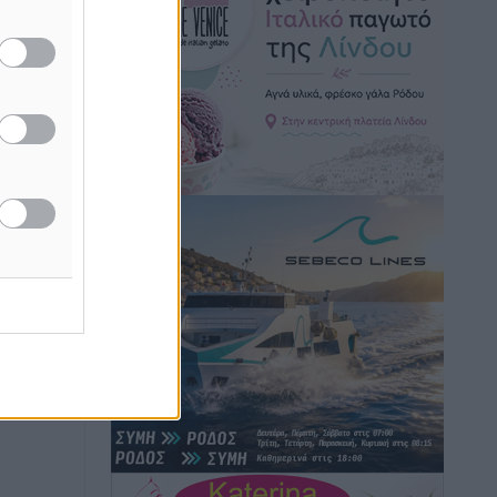
Ειδήσεις
•
πριν 6 ώρες
Γ. Χατζημάρκος: “Δύο μεγάλες
δεσμεύσεις Γεωργιάδη” – Κίνητρα για
τους γιατρούς των νησιών και
συνεργασία Ρόδου με το Αττικόν για το
Ακτινοθεραπευτικό
Τοπικές Ειδήσεις
•
πριν 6 ώρες
Σούπερ μάρκετ: Διευρύνεται η εθνική
πρωτοβουλία για τις τιμές – Eρχονται
νέες συμμετοχές εταιρειών
Ειδήσεις
•
πριν 7 ώρες
Συνελήφθησαν έξι άτομα για
ηχορύπανση από καταστήματα στο
Νότιο Αιγαίο