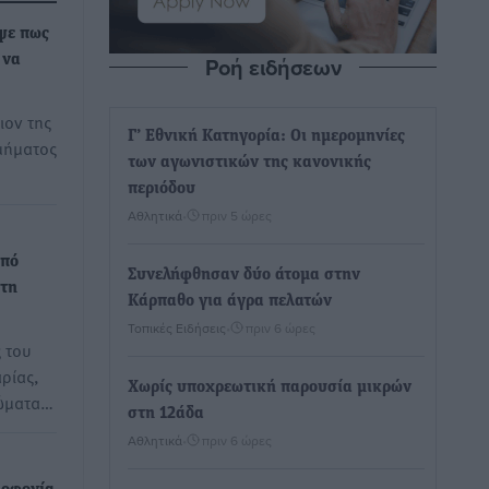
ψε πως
Ροή ειδήσεων
 να
ιον της
Γ’ Εθνική Κατηγορία: Οι ημερομηνίες
μήματος
των αγωνιστικών της κανονικής
περιόδου
Αθλητικά
•
πριν 5 ώρες
από
Συνελήφθησαν δύο άτομα στην
στη
Κάρπαθο για άγρα πελατών
Τοπικές Ειδήσεις
•
πριν 6 ώρες
 του
ρίας,
Χωρίς υποχρεωτική παρουσία μικρών
ώματα…
στη 12άδα
Αθλητικά
•
πριν 6 ώρες