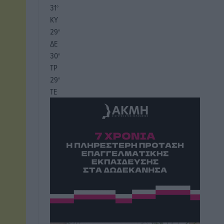
31
°
ΚΥ
29
°
ΔΕ
30
°
ΤΡ
29
°
ΤΕ