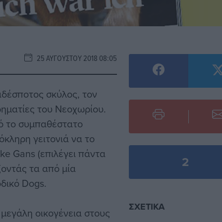
25 ΑΥΓΟΎΣΤΟΥ 2018 08:05
αδέσποτος σκύλος, τον
ιρηματίες του Νεοχωρίου.
τό το συμπαθέστατο
όκληρη γειτονιά να το
ke Gans (επιλέγει πάντα
2
ζοντάς τα από μία
οδικό Dogs.
ΣΧΕΤΙΚΆ
 μεγάλη οικογένεια στους