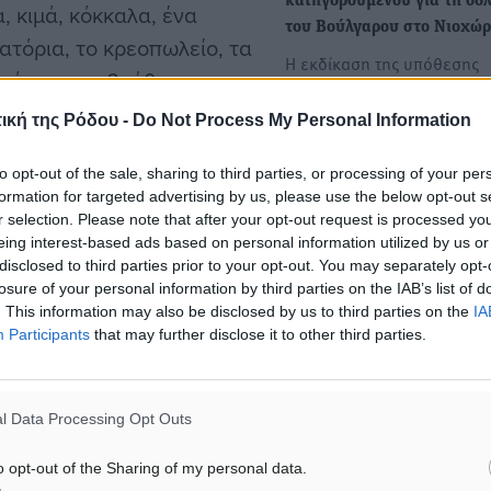
κατηγορούμενου για τη δο
, κιμά, κόκκαλα, ένα
του Βούλγαρου στο Νιοχώρ
ιατόρια, το κρεοπωλείο, τα
Η εκδίκαση της υπόθεσης
εν άφησαν αβοήθητο το
δολοφονίας που είχε συγκλ
την πείνα του ο Ράμπο
τη Ρόδο το καλοκαίρι…
ική της Ρόδου -
Do Not Process My Personal Information
ας εύθυμα την ουρά του.
ία του.
to opt-out of the sale, sharing to third parties, or processing of your per
Στο Εφετείο Δωδεκανήσου 
formation for targeted advertising by us, please use the below opt-out s
έφεση των Τούρκων για τα
r selection. Please note that after your opt-out request is processed y
ακίνητα στο Νιοχώρι
ανώμενοι σκύλοι
eing interest-based ads based on personal information utilized by us or
• Επανέρχεται στο προσκήν
disclosed to third parties prior to your opt-out. You may separately opt-
ι. Παρόλα αυτά, ένα
losure of your personal information by third parties on the IAB’s list of
ζήτημα των «de facto»
ατημέλητο δεν είναι άξιο
. This information may also be disclosed by us to third parties on the
IA
απαλλοτριώσεων του 1940
Participants
that may further disclose it to other third parties.
ο Ράμπο. Αυτά τα
 Ολόκληρες γειτονιές,
άλπουν. Σε κάθε γωνιά, θα
l Data Processing Opt Outs
δώσει κάτι. Βέβαια, πίσω
o opt-out of the Sharing of my personal data.
μία όχι και τόσο