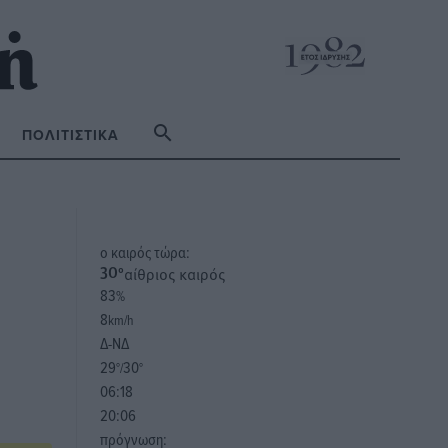
ΠΟΛΙΤΙΣΤΙΚΆ
o καιρός τώρα:
αίθριος καιρός
30
°
83
%
8
km/h
Δ-ΝΔ
29
30
°/
°
06:18
20:06
πρόγνωση: