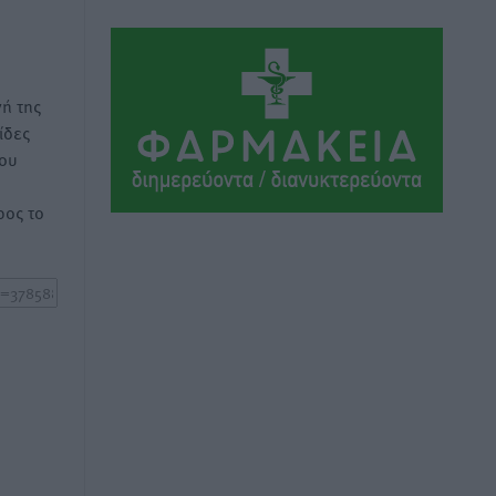
ΣΕΓΑΣ: Πιστώθηκαν τα έξοδα
μετακίνησης του Πανελληνίου
Πρωταθλήματος Κ20 στα σωματεία
Αθλητικά
•
πριν 7 ώρες
ή της
ίδες
του
Ευρωπαϊκό Πρωτάθλημα Στίβου: Πότε
αγωνίζονται η Μαγκούλια, η
ος το
Σπανουδάκη και ο Κριτούλης
Αθλητικά
•
πριν 7 ώρες
Εθνική Παίδων: Ο Χριστοδούλου και η
καλύτερη φουρνιά των τελευταίων
ετών
Αθλητικά
•
πριν 7 ώρες
Διαγόρας: Ανανέωσε ο Μιχάλης
Χατζηγεωργίου
Αθλητικά
•
πριν 7 ώρες