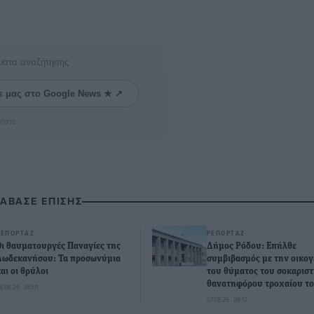
ματα αναζήτησης
ε μας στο Google News ★ ↗
ήστε
ΙΑΒΑΣΕ ΕΠΙΣΗΣ
ΡΕΠΟΡΤΆΖ
ΡΕΠΟΡΤΆΖ
Οι θαυματουργές Παναγίες της
Δήμος Ρόδου: Επήλθε
Δωδεκανήσου: Τα προσωνύμια
συμβιβασμός με την οικογ
και οι θρύλοι
του θύματος του σοκαριστ
θανατηφόρου τροχαίου το
8.08.26 · 08:01
07.08.26 · 08:12