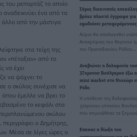
λος του ρεπορτάζ το οποίο
Σύρος διακινητής απεκάλυ
ο αναδεικνύει ένα από τα
βρήκε πλαστά έγγραφα για
 άλλο από την μάστιγα
εφοδιάσει μεταφερόμενους
Αύριο θα απολογηθεί ενώπ
Ανακρίτριας του Θερινού τ
είφτηκε στα τείχη της
του Πρωτοδικείου Ρόδου…
τον «πέταξαν» από το
ς να έχει
Αναβιώνει η δολοφονία του
37χρονου Βούλγαρου έξω 
αζε να ψάχνει το
mini market στο Νιοχώρι 
σε ο σκύλος συνέχισε να
Ρόδο
 όπου έμελλε να βρει το
Η υπόθεση της δολοφονίας
τεβασμένο το κεφάλι στα
37χρονου υπηκόου Βουλγα
 περιπλανώμενου σκύλου
που σημειώθηκε τα ξημερ
, περιγράφει ο Δημήτρης,
ων. Μέσα σε λίγες ώρες ο
Επαυσε η δίωξη του