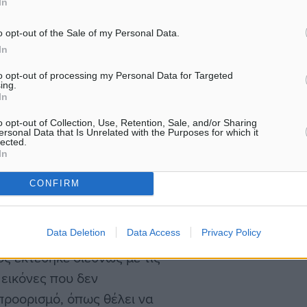
In
o opt-out of the Sale of my Personal Data.
τυχία του. Βρήκε δύο
In
εριπλανώμενα σκυλιά στην
to opt-out of processing my Personal Data for Targeted
ing.
πλέον αχώριστοι και
In
 επιχειρηματιών του
o opt-out of Collection, Use, Retention, Sale, and/or Sharing
ersonal Data that Is Unrelated with the Purposes for which it
lected.
In
σε όλους την έμφαση που
CONFIRM
ση των αδέσποτων ζώων. Το
ην Ελλάδα της κρίσης
Data Deletion
Data Access
Privacy Policy
ητα τέτοια ζητήματα. Δεν
ος εκτέθηκε διεθνώς με τις
εικόνες που δεν
 προορισμό, όπως θέλει να