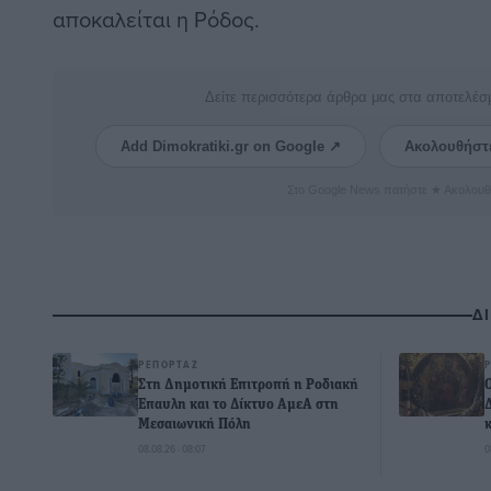
αποκαλείται η Ρόδος.
Δείτε περισσότερα άρθρα μας στα αποτελέσ
Add Dimokratiki.gr on Google ↗
Ακολουθήστ
Στο Google News πατήστε ★ Ακολουθ
Δ
ΡΕΠΟΡΤΆΖ
Στη Δημοτική Επιτροπή η Ροδιακή
Έπαυλη και το Δίκτυο ΑμεΑ στη
Μεσαιωνική Πόλη
08.08.26 · 08:07
0