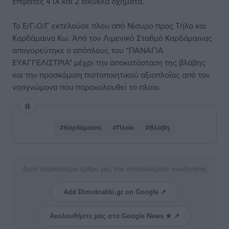
επιβάτες 4 ΙΧ και 2 δίκυκλα οχήματα.
Το Ε/Γ-Ο/Γ εκτελούσε πλου από Νίσυρο προς Τήλο και
Καρδάμαινα Κω. Από τον Λιμενικό Σταθμό Καρδάμαινας
απαγορεύτηκε ο απόπλους του “ΠΑΝΑΓΙΑ
ΕΥΑΓΓΕΛΙΣΤΡΙΑ” μέχρι την αποκατάσταση της βλάβης
και την προσκόμιση πιστοποιητικού αξιοπλοΐας από τον
νηογνώμονα που παρακολουθεί το πλοίο.
#Καρδάμαινα
#Πλοίο
#Βλάβη
Δείτε περισσότερα άρθρα μας στα αποτελέσματα αναζήτησης
Add Dimokratiki.gr on Google ↗
Ακολουθήστε μας στο Google News ★ ↗