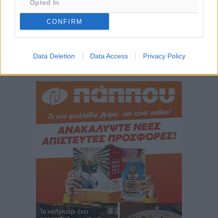
Opted In
Ακαθάριστα οικόπεδα: Τι γίνεται όταν ο ιδιοκτήτης
δεν τα καθαρίσει – Πώς κινούνται δήμοι και ΠΣ,
CONFIRM
ποιος πληρώνει τον λογαριασμό
Τοπικές Ειδήσεις
•
πριν 1 ώρα
Data Deletion
Data Access
Privacy Policy
Περισσότερες ειδήσεις
Πού κινούνται οι κρατήσεις last minute σε Ελλάδα
από Γερμανούς
Ειδήσεις
•
πριν 1 ώρα
Οδηγός στη Ρόδο τράκαρε σταθμευμένο αυτοκίνητο,
παρέσυρε 72χρονο και διέφυγε
Τοπικές Ειδήσεις
•
πριν 1 ώρα
Το νέο Ειδικό Χωροταξικό για τον Τουρισμό
ξανασχεδιάζει τον επενδυτικό χάρτη της Ρόδου
Τοπικές Ειδήσεις
•
πριν 2 ώρες
Γιάννης Βασιλάκης: «Η Πρωτοβάθμια Φροντίδα