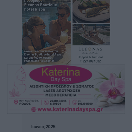
Υγείας πρέπει να φτάνει σε κάθε γωνιά – Ενισχύουμε
τις δομές, δεν τις αποδυναμώνουμε»
Συνεντεύξεις
•
πριν 2 ώρες
Ιδρυμα Ωνάση: Το όραμα πίσω από τα δύο νέα
σχολεία της Ρόδου
Συνεντεύξεις
•
πριν 2 ώρες
Μιχάλης Χουρδάκης: «Η χώρα χρειάζεται μια
αξιόπιστη εναλλακτική κυβερνητική πρόταση»
Συνεντεύξεις
•
πριν 2 ώρες
Σεβ. Μητροπολίτης Ρόδου κ. Κύριλλος: «Ο Αύγουστος
είναι ο μήνας της Παναγίας και η Θεία Λειτουργία η
καρδιά της ζωής της Εκκλησίας»
Συνεντεύξεις
•
πριν 2 ώρες
Ιούνιος 2025