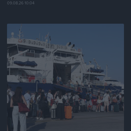
09.08.26 10:04
Τοπικές Ειδήσεις
•
πριν 16 ώρες
Ρόδος: «Βουλιάζει» από τουρίστες – Πάνω από 1 εκατ.
επιβάτες και 55 κρουαζιερόπλοια
Τοπικές Ειδήσεις
•
πριν 17 ώρες
Γ’ Εθνική Κατηγορία: Οι ημερομηνίες των
αγωνιστικών της κανονικής περιόδου
Αθλητικά
•
πριν 22 ώρες
Συνελήφθησαν δύο άτομα στην Κάρπαθο για άγρα
πελατών
Τοπικές Ειδήσεις
•
πριν 22 ώρες
Χωρίς υποχρεωτική παρουσία μικρών στη 12άδα
Αθλητικά
•
πριν 22 ώρες