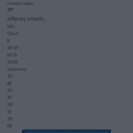
o καιρός τώρα:
29
°
αίθριος καιρός
56
%
13
km/h
Β
30
31
°/
°
06:19
20:05
πρόγνωση:
32
°
ΔΕ
29
°
ΤΡ
29
°
ΤΕ
29
°
ΠΕ