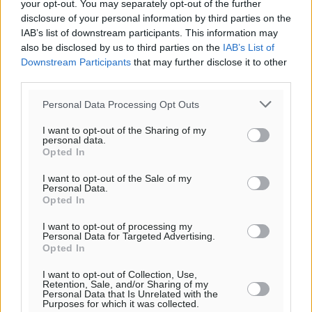
your opt-out. You may separately opt-out of the further
Δύο νέοι ξενώνες παραδόθηκαν στις Ένοπλες
disclosure of your personal information by third parties on the
Δυνάμεις στη νήσο Ρω
IAB’s list of downstream participants. This information may
also be disclosed by us to third parties on the
IAB’s List of
Τοπικές Ειδήσεις
•
πριν 26 λεπτά
Downstream Participants
that may further disclose it to other
third parties.
Συνεχίζεται η έξοδος του Αυγούστου – Πάνω από
34.000 αναχωρούν σήμερα μόνο από τον Πειραιά
Personal Data Processing Opt Outs
Ειδήσεις
•
πριν 33 λεπτά
I want to opt-out of the Sharing of my
personal data.
Opted In
Μόνιμες θέσεις στους παιδικούς σταθμούς: Οι
προϋποθέσεις, η 24μηνη εμπειρία και οι προθεσμίες
I want to opt-out of the Sale of my
Personal Data.
για τους δήμους
Opted In
Τοπικές Ειδήσεις
•
πριν 38 λεπτά
I want to opt-out of processing my
Personal Data for Targeted Advertising.
Δεύτερη πηγή εισοδήματος για τους επαγγελματίες
Opted In
ψαράδες ο αλιευτικός τουρισμός
I want to opt-out of Collection, Use,
Ειδήσεις
•
πριν 54 λεπτά
Retention, Sale, and/or Sharing of my
Personal Data that Is Unrelated with the
Purposes for which it was collected.