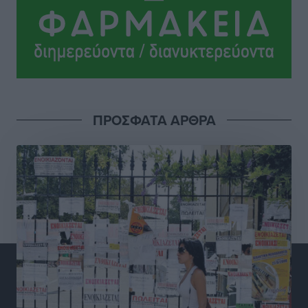
και σχέδιο
Δημο-Κρίσεις
•
πριν 2 ώρες
Το ΠΑΣΟΚ στα Δωδεκάνησα ψάχνει έξι και του
περισσεύουν 14
Δημο-Κρίσεις
•
πριν 2 ώρες
ΠΡΟΣΦΑΤΑ ΑΡΘΡΑ
Η Ροδιακή Επαυλη περιμένει ακόμα να βρεθεί κάποιος
να την αναλάβει
Δημο-Κρίσεις
•
πριν 2 ώρες
Ενας υπουργός που έρχεται στη Ρόδο με λύσεις και
όχι με υποσχέσεις
Δημο-Κρίσεις
•
πριν 2 ώρες
Ροδάκινα: 9 οφέλη στην υγεία του ανθρώπου
Τοπικές Ειδήσεις
•
πριν 3 ώρες