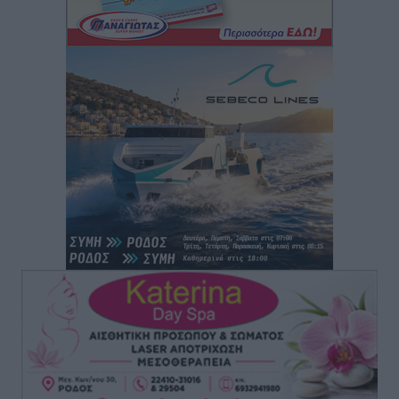
Τοπικές Ειδήσεις
•
πριν 2 ώρες
Στη διαδικασία της απευθείας διαπραγμάτευσης ο
Δήμος Ρόδου για τη ναυαγοσωστική κάλυψη των
παραλιών
Τοπικές Ειδήσεις
•
πριν 2 ώρες
Στο Αυτόφωρο 47χρονος που φέρεται να απείλησε τη
70χρονη μητέρα του όταν εκείνη αρνήθηκε να του
δώσει χρήματα για ναρκωτικά
Τοπικές Ειδήσεις
•
πριν 2 ώρες
Ασφαλιστικά μέτρα από το Ελληνικό Δημόσιο κατά
του 39χρονου για τις δολιοφθορές στο Radar
Ατάβυρου
Τοπικές Ειδήσεις
•
πριν 2 ώρες
Το πρώτο «βραχιολάκι» στα Δωδεκάνησα ανοίγει την