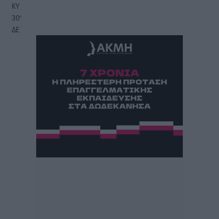
ΚΥ
30
°
ΔΕ