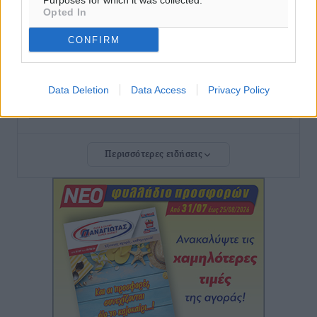
Purposes for which it was collected.
Πρωτεύουσα Πολιτισμού και Διαλόγου 2028
Opted In
Τοπικές Ειδήσεις
•
πριν 50 λεπτά
CONFIRM
Σύμη: Στον 8ο αγνοούμενο Γερμανό τουρίστα ανήκει η
σορός που εντοπίστηκε
Data Deletion
Data Access
Privacy Policy
Τοπικές Ειδήσεις
•
πριν 52 λεπτά
Η σιωπηρή παράταση του Ταμείου Ανάκαμψης για
Περισσότερες ειδήσεις
την Ελλάδα
Ειδήσεις
•
πριν 53 λεπτά
Το εκλογικό ρολόι του Μαξίμου χτυπά τέλη Μαΐου του
2027
Τοπικές Ειδήσεις
•
πριν 2 ώρες
ΦΟΔΣΑ Νοτίου Αιγαίου: «Δεν ζητάμε ασυλία – ζητάμε
θεσμική προστασία της αυτοδιοίκησης»