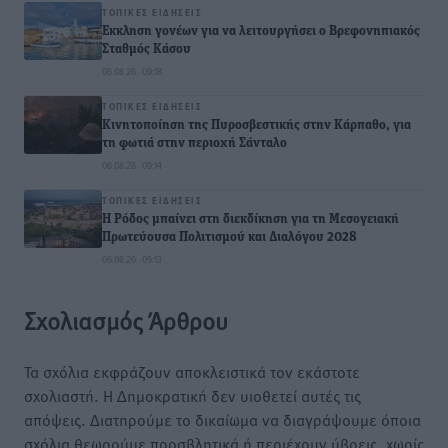
ΤΟΠΙΚΈΣ ΕΙΔΉΣΕΙΣ
Έκκληση γονέων για να λειτουργήσει ο Βρεφονηπιακός
Σταθμός Κάσου
06.08.26 · 09:18
ΤΟΠΙΚΈΣ ΕΙΔΉΣΕΙΣ
Κινητοποίηση της Πυροσβεστικής στην Κάρπαθο, για
τη φωτιά στην περιοχή Σάνταλο
06.08.26 · 09:14
ΤΟΠΙΚΈΣ ΕΙΔΉΣΕΙΣ
Η Ρόδος μπαίνει στη διεκδίκηση για τη Μεσογειακή
Πρωτεύουσα Πολιτισμού και Διαλόγου 2028
06.08.26 · 09:13
Σχολιασμός Άρθρου
Τα σχόλια εκφράζουν αποκλειστικά τον εκάστοτε
σχολιαστή. Η Δημοκρατική δεν υιοθετεί αυτές τις
απόψεις. Διατηρούμε το δικαίωμα να διαγράψουμε όποια
σχόλια θεωρούμε προσβλητικά ή περιέχουν ύβρεις, χωρίς