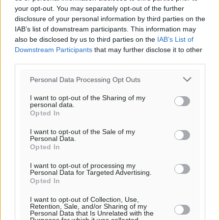
Ερώτηση Μπελέρη σε Κομισιόν για τη δημιουργία
your opt-out. You may separately opt-out of the further
«σύγχρονου Ευρωπαϊκού Ταμείου Αντιμετώπισης
disclosure of your personal information by third parties on the
Φυσικών Καταστροφών»
IAB’s list of downstream participants. This information may
Ειδήσεις
•
πριν 43 λεπτά
also be disclosed by us to third parties on the
IAB’s List of
Downstream Participants
that may further disclose it to other
third parties.
Έκκληση γονέων για να λειτουργήσει ο
Βρεφονηπιακός Σταθμός Κάσου
Personal Data Processing Opt Outs
Τοπικές Ειδήσεις
•
πριν 45 λεπτά
I want to opt-out of the Sharing of my
personal data.
Opted In
Ακρίβεια: Σημαντικές οι διατακτικές σίτισης για 3
στους 4 εργαζομένους
I want to opt-out of the Sale of my
Ειδήσεις
•
πριν 48 λεπτά
Personal Data.
Opted In
Κινητοποίηση της Πυροσβεστικής στην Κάρπαθο, για
I want to opt-out of processing my
Personal Data for Targeted Advertising.
τη φωτιά στην περιοχή Σάνταλο
Opted In
Τοπικές Ειδήσεις
•
πριν 49 λεπτά
I want to opt-out of Collection, Use,
Retention, Sale, and/or Sharing of my
Personal Data that Is Unrelated with the
Η Ρόδος μπαίνει στη διεκδίκηση για τη Μεσογειακή