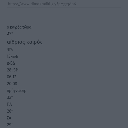
o καιρός τώρα:
27
°
αίθριος καιρός
41
%
13
km/h
Δ-ΒΔ
28
31
°/
°
06:17
20:08
πρόγνωση:
33
°
ΠΑ
28
°
ΣΑ
29
°