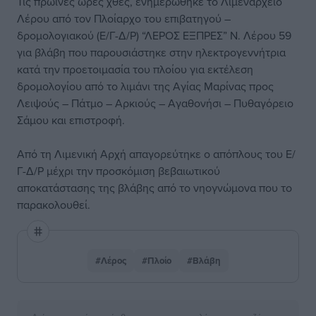
Τις πρωινές ώρες χθες, ενημερώθηκε το Λιμεναρχείο
Λέρου από τον Πλοίαρχο του επιβατηγού –
δρομολογιακού (Ε/Γ-Δ/Ρ) “ΛΕΡΟΣ ΕΞΠΡΕΣ” Ν. Λέρου 59
για βλάβη που παρουσιάστηκε στην ηλεκτρογεννήτρια
κατά την προετοιμασία του πλοίου για εκτέλεση
δρομολογίου από το λιμάνι της Αγίας Μαρίνας προς
Λειψούς – Πάτμο – Αρκιούς – Αγαθονήσι – Πυθαγόρειο
Σάμου και επιστροφή.
Από τη Λιμενική Αρχή απαγορεύτηκε ο απόπλους του Ε/
Γ-Δ/Ρ μέχρι την προσκόμιση βεβαιωτικού
αποκατάστασης της βλάβης από το νηογνώμονα που το
παρακολουθεί.
#Λέρος
#Πλοίο
#Βλάβη