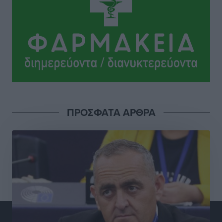
υπόθεση της γυναίκας που βρέθηκε παντρεμένη με 2
άνδρες χωρίς να το γνωρίζει
Ρεπορτάζ
•
πριν 2 ώρες
Ψυχικά ασθενής κρίθηκε ο 26χρονος που
κατηγορείται για το μπαράζ κλοπών στη Μεσαιωνική
Πόλη
Ρεπορτάζ
•
πριν 2 ώρες
ΠΡΟΣΦΑΤΑ ΑΡΘΡΑ
Δικαίωση επιχειρηματία της Καρπάθου θύματος
συκοφαντικής δυσφήμησης
Ρεπορτάζ
•
πριν 2 ώρες
Β. Καρνάβας: Το ΠΑΣΟΚ οργανώνεται από τώρα για
την εκλογική μάχη – Επανεκκινούν οι τοπικές
επιτροπές στα Δωδεκάνησα
Τοπικές Ειδήσεις
•
πριν 2 ώρες