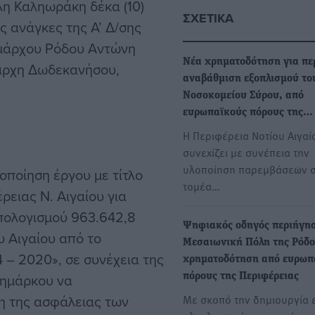
λη Καληωράκη δέκα (10)
ΣΧΕΤΙΚΆ
ς ανάγκες της Α’ Δ/σης
μάρχου Ρόδου Αντώνη
Νέα χρηματοδότηση για πε
άρχη Δωδεκανήσου,
αναβάθμιση εξοπλισμού το
Νοσοκομείου Σύρου, από
ευρωπαϊκούς πόρους της…
Η Περιφέρεια Νοτίου Αιγαί
συνεχίζει με συνέπεια την
υλοποίηση παρεμβάσεων 
οποίηση έργου με τίτλο
τομέα…
ειας Ν. Αιγαίου για
πολογισμού 963.642,8
Ψηφιακός οδηγός περιήγη
υ Αιγαίου από το
Μεσαιωνική Πόλη της Ρόδο
 – 2020», σε συνέχεια της
χρηματοδότηση από ευρωπ
ζημάρκου να
πόρους της Περιφέρειας
η της ασφάλειας των
Με σκοπό την δημιουργία 