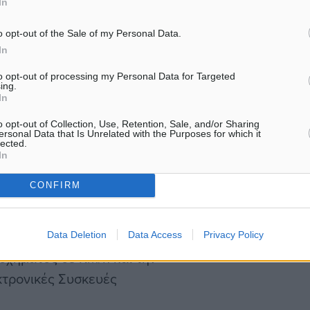
In
 αστυνόμευσης σε δύσβατα
Νοτίου Αιγαίου,…
 οδοστρώματα λόγω έργων
o opt-out of the Sale of my Personal Data.
. Εκ της φύσης δε του
In
οχές με μεγάλο
to opt-out of processing my Personal Data for Targeted
ing.
In
με δυνατότητα κίνησης
o opt-out of Collection, Use, Retention, Sale, and/or Sharing
νέα θέσεων σύγχρονης
ersonal Data that Is Unrelated with the Purposes for which it
lected.
. (Πρότυπο Euro 6 ή
In
και κατάλληλες διαστάσεις
CONFIRM
7 Πομποδέκτες υπηρεσιακών
 για συσκευές φορητές
πρέπει να απεικονίζουν σε
Data Deletion
Data Access
Privacy Policy
 οχήματος σε Km/h και την
κτρονικές Συσκευές