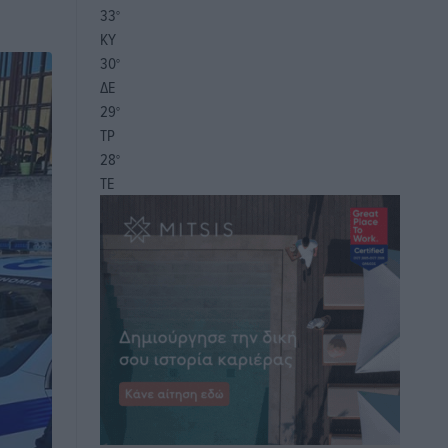
33
°
ΚΥ
30
°
ΔΕ
29
°
ΤΡ
28
°
ΤΕ