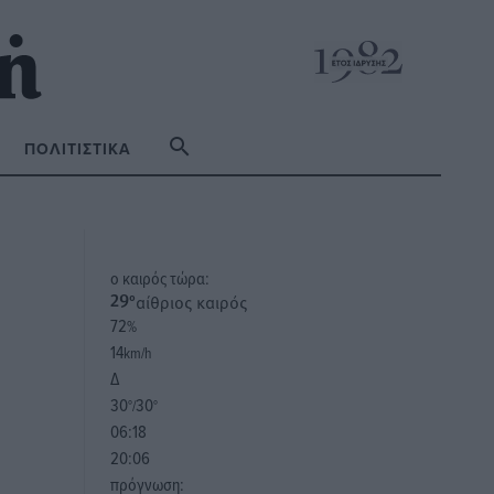
ΠΟΛΙΤΙΣΤΙΚΆ
o καιρός τώρα:
αίθριος καιρός
29
°
72
%
14
km/h
Δ
30
30
°/
°
06:18
20:06
πρόγνωση: