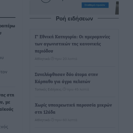
Ροή ειδήσεων
ραιτέρω
υ
Γ’ Εθνική Κατηγορία: Οι ημερομηνίες
των αγωνιστικών της κανονικής
περιόδου
ου
Αθλητικά
•
πριν 20 λεπτά
στον
Συνελήφθησαν δύο άτομα στην
Κάρπαθο για άγρα πελατών
Τοπικές Ειδήσεις
•
πριν 45 λεπτά
σης στη
υ, με
Χωρίς υποχρεωτική παρουσία μικρών
αϊκούς
στη 12άδα
Αθλητικά
•
πριν 60 λεπτά
ενός