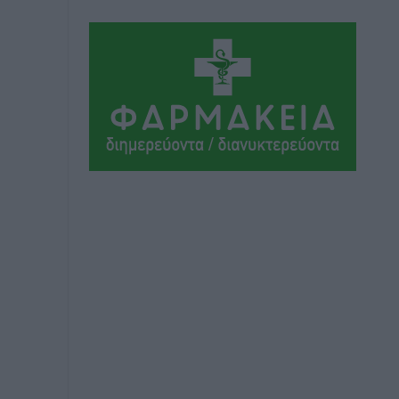
ΣΕΓΑΣ: Πιστώθηκαν τα έξοδα
μετακίνησης του Πανελληνίου
Πρωταθλήματος Κ20 στα σωματεία
Αθλητικά
•
πριν 2 ώρες
Ευρωπαϊκό Πρωτάθλημα Στίβου: Πότε
αγωνίζονται η Μαγκούλια, η
Σπανουδάκη και ο Κριτούλης
Αθλητικά
•
πριν 2 ώρες
Εθνική Παίδων: Ο Χριστοδούλου και η
καλύτερη φουρνιά των τελευταίων
ετών
Αθλητικά
•
πριν 2 ώρες
Διαγόρας: Ανανέωσε ο Μιχάλης
Χατζηγεωργίου
Αθλητικά
•
πριν 2 ώρες