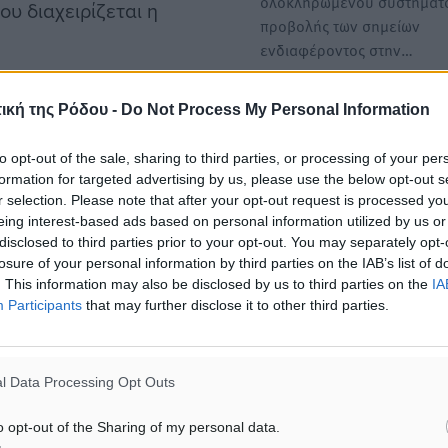
ολοκληρωμένου συστήματ
υ διαχειρίζεται η
προβολής των σημείων
ενδιαφέροντος στην…
3,14 εκατ. ευρώ για το Νο
ική της Ρόδου -
Do Not Process My Personal Information
Ρόδου: Ενίσχυση με σύγχρ
ηματοδοτεί την προμήθεια
εξοπλισμό, με χρηματοδότ
to opt-out of the sale, sharing to third parties, or processing of your per
ευρωπαϊκούς πόρους…
formation for targeted advertising by us, please use the below opt-out s
 όλες τις Αστυνομικές
r selection. Please note that after your opt-out request is processed y
• Γιώργος Χατζημάρκος: «
υ, η οποία περιλαμβάνει:
eing interest-based ads based on personal information utilized by us or
από κάθε χρηματοδότηση 
disclosed to third parties prior to your opt-out. You may separately opt-
σκευής, αντιρρυπαντικής
Δημόσια Υγεία και πίσω…
losure of your personal information by third parties on the IAB’s list of
κατάλληλες διαστάσεις για
. This information may also be disclosed by us to third parties on the
IA
υνομικά Αυτοκίνητα τύπου
Participants
that may further disclose it to other third parties.
3,14 εκατ. ευρώ για το Νο
ου 4X4, σύγχρονης
Ρόδου: Ενίσχυση με σύγχρ
εξοπλισμό, με χρηματοδότ
με κλειστό, ενιαίο
l Data Processing Opt Outs
ευρωπαϊκούς πόρους…
ις για άνετη μεταφορά
Στο πλαίσιο της αναβάθμισ
 τη μεταφορά αστυνομικών
o opt-out of the Sharing of my personal data.
υπηρεσιών υγείας στα νησ