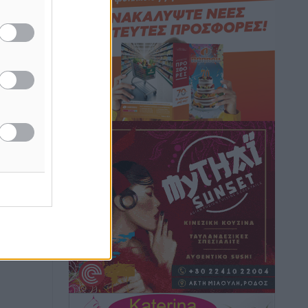
Ειδήσεις
•
πριν 1 ώρα
Γ. Χατζημάρκος: “Δύο μεγάλες
δεσμεύσεις Γεωργιάδη” – Κίνητρα για
τους γιατρούς των νησιών και
συνεργασία Ρόδου με το Αττικόν για το
Ακτινοθεραπευτικό
Τοπικές Ειδήσεις
•
πριν 2 ώρες
Σούπερ μάρκετ: Διευρύνεται η εθνική
πρωτοβουλία για τις τιμές – Eρχονται
νέες συμμετοχές εταιρειών
Ειδήσεις
•
πριν 2 ώρες
Συνελήφθησαν έξι άτομα για
ηχορύπανση από καταστήματα στο
Νότιο Αιγαίο