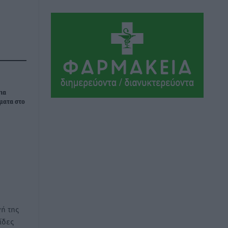
ΣΕΓΑΣ: Πιστώθηκαν τα έξοδα
μετακίνησης του Πανελληνίου
Πρωταθλήματος Κ20 στα σωματεία
Αθλητικά
•
πριν 4 ώρες
Ευρωπαϊκό Πρωτάθλημα Στίβου: Πότε
αγωνίζονται η Μαγκούλια, η
ια
Σπανουδάκη και ο Κριτούλης
ματα στο
Αθλητικά
•
πριν 4 ώρες
Εθνική Παίδων: Ο Χριστοδούλου και η
καλύτερη φουρνιά των τελευταίων
ετών
Αθλητικά
•
πριν 4 ώρες
Διαγόρας: Ανανέωσε ο Μιχάλης
ή της
Χατζηγεωργίου
ίδες
Αθλητικά
•
πριν 4 ώρες