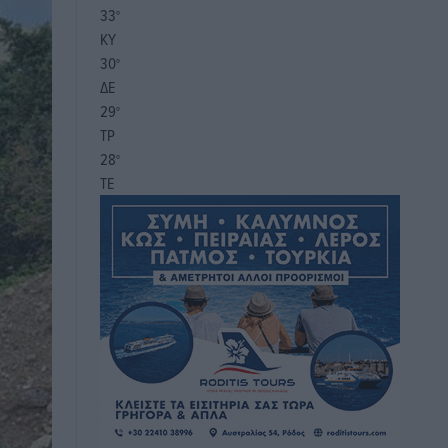
33
°
ΚΥ
30
°
ΔΕ
29
°
ΤΡ
28
°
ΤΕ