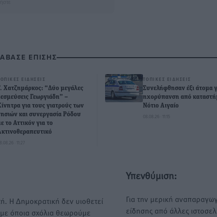
ήστε
ΙΑΒΑΣΕ ΕΠΙΣΗΣ
ΤΟΠΙΚΈΣ ΕΙΔΉΣΕΙΣ
ΤΟΠΙΚΈΣ ΕΙΔΉΣΕΙΣ
Γ. Χατζημάρκος: “Δύο μεγάλες
Συνελήφθησαν έξι άτομα γ
δεσμεύσεις Γεωργιάδη” –
ηχορύπανση από καταστή
Κίνητρα για τους γιατρούς των
Νότιο Αιγαίο
νησιών και συνεργασία Ρόδου
08.08.26 · 11:15
με το Αττικόν για το
Ακτινοθεραπευτικό
8.08.26 · 11:27
Υπενθύμιση:
Για την μερική αναπαραγωγ
ή. Η Δημοκρατική δεν υιοθετεί
είδησης από άλλες ιστοσελ
υμε όποια σχόλια θεωρούμε