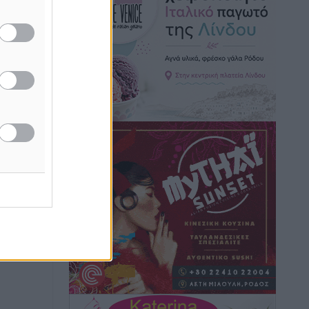
Ειδήσεις
•
πριν 4 ώρες
Γ. Χατζημάρκος: “Δύο μεγάλες
δεσμεύσεις Γεωργιάδη” – Κίνητρα για
τους γιατρούς των νησιών και
συνεργασία Ρόδου με το Αττικόν για το
Ακτινοθεραπευτικό
Τοπικές Ειδήσεις
•
πριν 4 ώρες
Σούπερ μάρκετ: Διευρύνεται η εθνική
πρωτοβουλία για τις τιμές – Eρχονται
νέες συμμετοχές εταιρειών
Ειδήσεις
•
πριν 4 ώρες
Συνελήφθησαν έξι άτομα για
ηχορύπανση από καταστήματα στο
Νότιο Αιγαίο