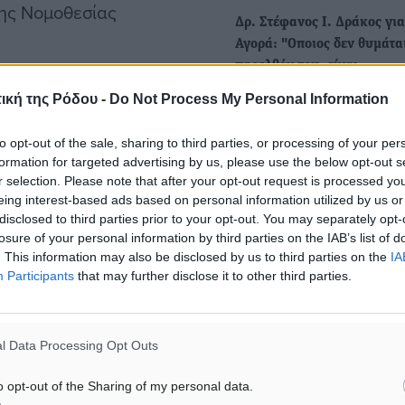
της Νομοθεσίας
Δρ. Στέφανος Ι. Δράκος γι
Αγορά: "Οποιος δεν θυμάτα
παρελθόν του, είναι
ρωθεί, όπως για
καταδικασμένος να το ξαν
ική της Ρόδου -
Do Not Process My Personal Information
Με αφορμή ανυπόστατα κα
ν Ανάδοχο τα απαιτούμενα
κακόβουλα σχόλια που
ου Ν.4412, όπως προβλέπει
to opt-out of the sale, sharing to third parties, or processing of your per
διακινούνται σε σελίδες
formation for targeted advertising by us, please use the below opt-out s
ο να πληρωθεί.
κοινωνικής δικτύωσης,…
r selection. Please note that after your opt-out request is processed y
eing interest-based ads based on personal information utilized by us or
disclosed to third parties prior to your opt-out. You may separately opt-
νείς και τίποτα. To σύνολο
Στέφανος Δράκος στον RV:
losure of your personal information by third parties on the IAB’s list of
 ολοκληρώνονται όλες οι
Δέχτηκα bullying από τη δ
. This information may also be disclosed by us to third parties on the
IA
Participants
that may further disclose it to other third parties.
αρχή Ρόδου, στη συνεδρία
ίζει τα σχετικά. Ο κάθε
Δημοτικού Συμβουλίου
ό διάστημα, βάσει των
Ακόμα και ιδιοκτήτης Μέσ
η την αρχή της δημοτικής
l Data Processing Opt Outs
Ενημέρωσης φίλα προσκε
σης εξόφλησης όλων των
σε Κολιάδη – Βαγιανό, έστ
o opt-out of the Sharing of my personal data.
τοσύνης μεταξύ των