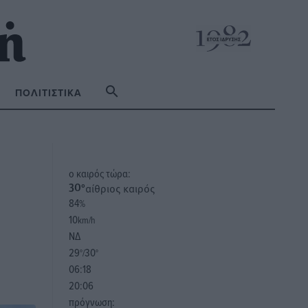
ΠΟΛΙΤΙΣΤΙΚΆ
o καιρός τώρα:
αίθριος καιρός
30
°
84
%
10
km/h
ΝΔ
29
30
°/
°
06:18
20:06
πρόγνωση: