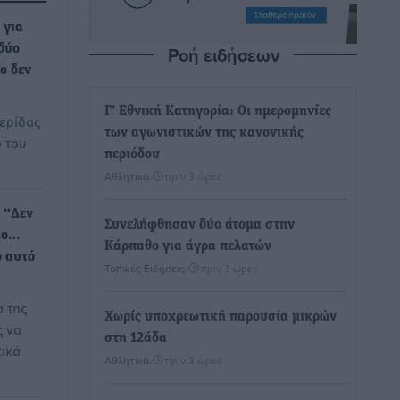
 για
Ροή ειδήσεων
δύο
ρο δεν
Γ’ Εθνική Κατηγορία: Οι ημερομηνίες
ερίδας
των αγωνιστικών της κανονικής
 του
περιόδου
Αθλητικά
•
πριν 3 ώρες
 “Δεν
Συνελήφθησαν δύο άτομα στην
ιο…
Κάρπαθο για άγρα πελατών
ο αυτό
Τοπικές Ειδήσεις
•
πριν 3 ώρες
 της
Χωρίς υποχρεωτική παρουσία μικρών
ς να
στη 12άδα
τικά
Αθλητικά
•
πριν 3 ώρες