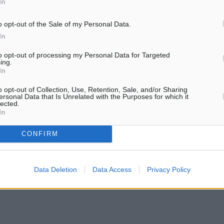
In
o opt-out of the Sale of my Personal Data.
ι έτσι θα συνεχίσουμε να
In
σφαλώς και τεχνικώς
to opt-out of processing my Personal Data for Targeted
ing.
κανότητα των εργοληπτών.
In
ς για ποιότητα των έργων
o opt-out of Collection, Use, Retention, Sale, and/or Sharing
ersonal Data that Is Unrelated with the Purposes for which it
lected.
In
CONFIRM
 Υπηρεσίας Δόμησης
Data Deletion
Data Access
Privacy Policy