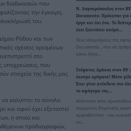
ων διαδικασιών που
Ν. Λυμπερόπουλος στον RV
σφαλίζοντας την έγκαιρη,
Documento: Πρόκειται για 
 ολοκλήρωσή του.
έργα και όχι ένα. Το δεύτε
έχει ξεκινήσει ακόμη…
 Δήμου Ρόδου και των
Τους ισχυρισμούς της εφημ
ικές σχέσεις ορισμένων
Documento , που σε άρθρο
κάνει λόγο…
ανεπιστρεπτί στο
ές υποχρεώσεις, που
Στέφανος Δράκος στον RV :
ούν στοιχεία της δικής μας
έχουμε χρήματα! Μόνο γέλ
Έχει γίνει ανέκδοτο πια όλ
το αφήγημα της…
 να καλύπτει το σύνολο
Απάντηση στην προσπάθεια
ει και αφού έχει εξεταστεί
σημερινής δημοτικής αρχή
αμφισβητήσει –και ουσιασ
ων, η οποία και
να…
 τιθέμενων προδιαγραφών,