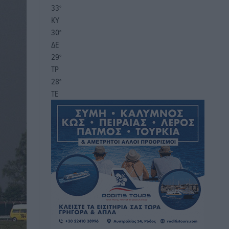
33
°
ΚΥ
30
°
ΔΕ
29
°
ΤΡ
28
°
ΤΕ