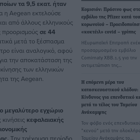
ποίων τα 9,5 εκατ. ήταν
Κομισιόν: Πράσινο φως στο
α η Aegean εκτελούσε
εμβόλιο της Pfizer κατά το
και από άλλους ελληνικούς
κορωνοϊού – Προειδοποίησ
ίς προορισμούς
σε 44
«κοκτέιλ» covid – γρίπης
ατικά μετά το ξέσπασμα
ΗΕυρωπαϊκή Επιτροπή ενέκ
τρο είναι αναλογικό, αφού
προσαρμοσμένο εμβόλιο
Comirnaty XBB.1.5 για την
 για την αποκατάσταση της
αντιμετώπιση της…
 κίνησης των ελληνικών
ητα της Aegean.
Η επόμενη μέρα του
κατασκευαστικού κλάδου:
Κίνδυνος για επενδυτικό κ
μετά το τέλος του Ταμείου
το μεγαλύτερο εγχώριο
Ανάκαμψης
ς κινήσεις
κεφαλαιακής
Τον φόβο ενός επενδυτικο
ιονομικής
"κενού" μετά την ολοκλήρ
ίας.
Την τρέχουσα περίοδο
Ταμείου Ανάκαμψης το…