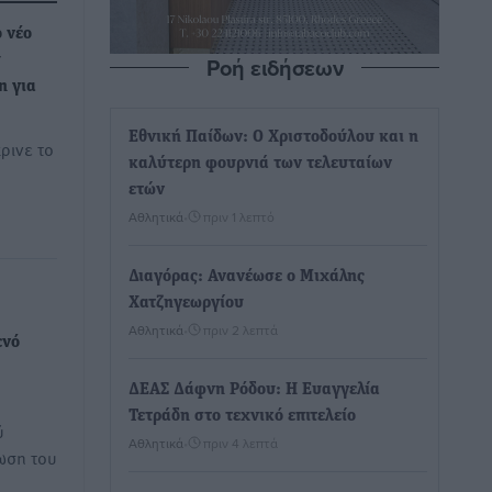
 νέο
Ροή ειδήσεων
υ
η για
Εθνική Παίδων: Ο Χριστοδούλου και η
ρινε το
καλύτερη φουρνιά των τελευταίων
ετών
Αθλητικά
•
πριν 1 λεπτό
Διαγόρας: Ανανέωσε ο Μιχάλης
Χατζηγεωργίου
Αθλητικά
•
πριν 2 λεπτά
ενό
ΔΕΑΣ Δάφνη Ρόδου: Η Ευαγγελία
Τετράδη στο τεχνικό επιτελείο
ύ
Αθλητικά
•
πριν 4 λεπτά
ωση του