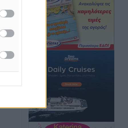
Η Τουρκία σε νέο «κρεσέντο»
προκλήσεων στο Αιγαίο με 18
παραβάσεις και παραβιάσεις
Ειδήσεις
•
πριν 1 ώρα
Θερινές εκπτώσεις 2026 έως τις 31
Αυγούστου – Τι πρέπει να προσέξουν οι
καταναλωτές
Ειδήσεις
•
πριν 1 ώρα
ΑΔΜΗΕ: Ολοκληρώνεται η ηλεκτρική
διασύνδεση των Κυκλάδων, τα οφέλη
Ειδήσεις
•
πριν 1 ώρα
Πόσοι Ευρωπαίοι «αντέχουν» διακοπές
στο εξωτερικό – Τι ισχύει για Έλληνες