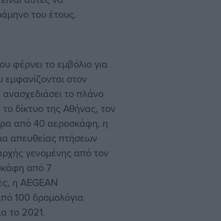
άμηνο του έτους.
υ φέρνει το εμβόλιο για
υ εμφανίζονται στον
ι ανασχεδιάσει το πλάνο
 το δίκτυο της Αθήνας, τον
ερα από 40 αεροσκάφη, η
μμα απευθείας πτήσεων
 αρχής γενομένης από τον
σκάφη από 7
έες, η AEGEAN
από 100 δρομολόγια
α το 2021.