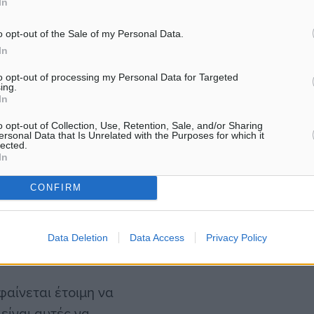
In
 πιστωτική γραμμή
o opt-out of the Sale of my Personal Data.
In
to opt-out of processing my Personal Data for Targeted
ημόσιο για την κρατική
ing.
ικαιωμάτων κτήσης κοινών
In
με την τιμή διάθεσης των
o opt-out of Collection, Use, Retention, Sale, and/or Sharing
ersonal Data that Is Unrelated with the Purposes for which it
 που θα προκηρυχθεί. Οι
lected.
In
5 ετών από την καταβολή
την όποια αύξηση της
CONFIRM
ετοχών ίσο με το
11,5% του
ν της αύξησης των
Data Deletion
Data Access
Privacy Policy
φαίνεται έτοιμη να
 είναι αυτές να