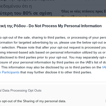
δεδομένου ότι η
ύτερη του 80% σε σχέση
Όλες οι νέες πτήσεις προς 
Τα σχέδια της Aegean και 
 να συνεχιστεί εξαιτίας
Express
τίθενται σε ισχύ σε όλο
ική της Ρόδου -
Do Not Process My Personal Information
Με οιωνεί καταιγίδα προσιδ
νθυμίσουμε ότι
αριθμός των νέων πτήσεων
to opt-out of the sale, sharing to third parties, or processing of your per
τ. ευρώ στο εννεάμηνο
την Ελλάδα.…
formation for targeted advertising by us, please use the below opt-out s
ουν κατά το δεύτερο
r selection. Please note that after your opt-out request is processed y
eing interest-based ads based on personal information utilized by us or
«Γαλάζια» Ελλάδα το 2027
disclosed to third parties prior to your opt-out. You may separately opt-
γκάζι στις μεταρρυθμίσεις 
losure of your personal information by third parties on the IAB’s list of
πολιτικό στοίχημα Μητσοτ
. This information may also be disclosed by us to third parties on the
IA
ν αύξηση μετοχικού
Participants
that may further disclose it to other third parties.
το σχέδιο για την…
α θα συμμετάσχουν οι
Το Κτηματολόγιο αποτέλεσε
 να προστεθούν στο
αφορμή, όμως η παρέμβα
υ έχει συμφωνήσει η
l Data Processing Opt Outs
του Κυριάκου
Μητσοτάκη κινήθηκε με σ
ς στο πλαίσιο του Ταμείου
o opt-out of the Sharing of my personal data.
πολιτικό αποτύπωμα…
ι στα 90 εκατ. ευρώ τα