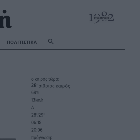
ΠΟΛΙΤΙΣΤΙΚΆ
o καιρός τώρα:
αίθριος καιρός
28
°
69
%
13
km/h
Δ
28
29
°/
°
06:18
20:06
πρόγνωση: