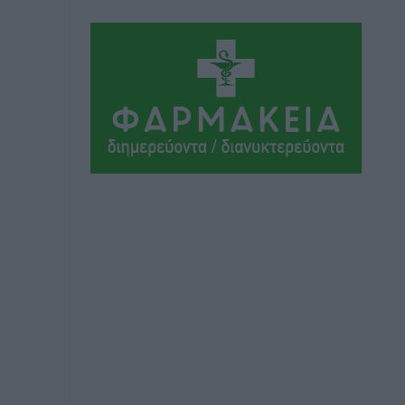
Χωροταξικό Πλαίσιο για τον Τουρισμό
Τοπικές Ειδήσεις
•
πριν 2 ώρες
Νέα εποχή για το Νοσοκομείο Ρόδου:
Έργα υποδομής, ακτινοθεραπευτικό
κέντρο και νέα μέτρα για τη στελέχωση
Τοπικές Ειδήσεις
•
πριν 3 ώρες
Στη Δημοτική Επιτροπή η Ροδιακή
Έπαυλη και το Δίκτυο ΑμεΑ στη
Μεσαιωνική Πόλη
Ρεπορτάζ
•
πριν 3 ώρες
Προσωρινά κρατούμενος ο 59χρονος
που συνελήφθη με περισσότερο από 1,3
κιλό κοκαΐνης στη Ρόδο
Τοπικές Ειδήσεις
•
πριν 3 ώρες