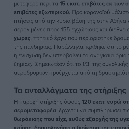
μετέφερε περί τα
15 εκατ. επιβάτες εκ των ο
επιβάτες εξωτερικού.
Προ κορονοϊού μάλιστ
πτήσεις από την κύρια βάση της στην Αθήνα 
αερολιμένες προς 155 εγχώριους και διεθνε
χώρες
, πτητικό έργο που περιορίστηκε δραμ
της πανδημίας. Παράλληλα, κρίθηκε ότι το μέ
η ενίσχυση δεν υπερβαίνει τα αναγκαία όρια
ζημίας. Σημειωτέον ότι το 1/3 της συνολικής
αεροδρομίων προέρχεται από τη δραστηριότ
Τα ανταλλάγματα της στήριξης
H παροχή στήριξης ύψους
120 εκατ. ευρώ σ
αερομεταφορέα
, έρχεται να συμπληρώσει τι
θωράκισης που είχε, ευθύς εξαρχής της υγε
κρίσης, δρομολογήσει η διοίκηση της εταιρε