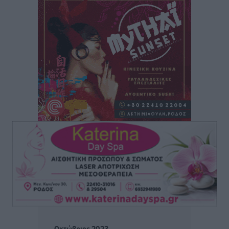
Συναυλία με τον Γιάννη Κότσιρα στις 21 Αυγούστου
Πολιτιστικά
•
πριν 3 ώρες
Έκτακτη συνεδρίαση της Δημοτικής Επιτροπής Ρόδου
αύριο Παρασκευή 7 Αυγούστου
Τοπικές Ειδήσεις
•
πριν 3 ώρες
ΑΕΡΑ: Δεν σταματάει να ενισχύεται, νέο απόκτημα ο
Μητρόπουλος
Αθλητικά
•
πριν 3 ώρες
Κλεάνθης: Δουλειές μετά ευχαριστιών στο γήπεδο,
ατομικό για δύο
Αθλητικά
•
πριν 3 ώρες
Φοίβος: Εν αναμονή του Νίκου Λαζίδη
Αθλητικά
•
πριν 3 ώρες
Οκτώβριος 2023