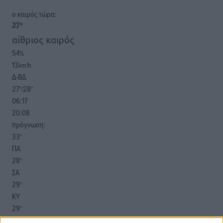
o καιρός τώρα:
27
°
αίθριος καιρός
54
%
13
km/h
Δ-ΒΔ
27
28
°/
°
06:17
20:08
πρόγνωση:
33
°
ΠΑ
28
°
ΣΑ
29
°
ΚΥ
29
°
ΔΕ