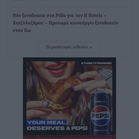
Νέο ξενοδοχείο στη Ρόδο για την H Hotels –
Χατζηλαζάρου – Προχωρά καινούργιο ξενοδοχείο
στην Κω
Τοπικές Ειδήσεις
•
πριν 3 ώρες
Περισσότερες ειδήσεις
Αυτοκίνητο μπήκε παράνομα σε μονόδρομο στο
Μαστιχάρι – Αναποδογύρισε όχημα με μητέρα και
5χρονο παιδί
Τοπικές Ειδήσεις
•
πριν 3 ώρες
“Η Ευρώπη αντιμετώπιζε το προσφυγικό σαν ταινία
τρόμου” – Η συγκλονιστική μαρτυρία της Χαρούλας
Γιασιράνη στον RV για τα γεγονότα που οδήγησαν στο
Σύμφωνο της Λέρου
Τοπικές Ειδήσεις
•
πριν 3 ώρες