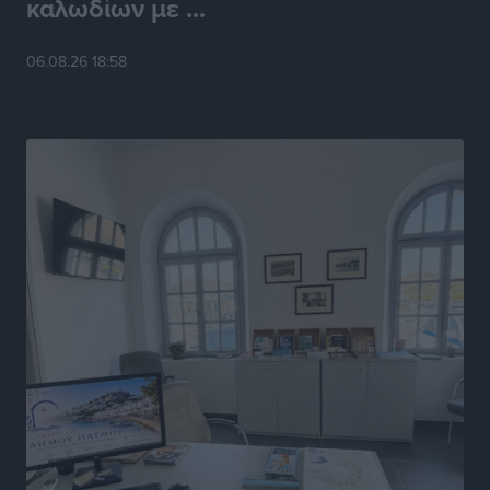
καλωδίων με ...
Γ.Σ. Ηπιόνη: «Προπονητική ομάδα με εμπειρία,
06.08.26 18:58
επιστημονική γνώση και σύγχρονες μεθόδους»
Αθλητικά
•
πριν 7 ώρες
Α.Σ. Ρόδος: Ξανά στα «πράσινα» ο Νίκος Κοντίτσης
Αθλητικά
•
πριν 7 ώρες
Συναυλία Μάριου Φραγκούλη – Γιώργου Περρή στην
Κάσο
Πολιτιστικά
•
πριν 7 ώρες
Την άρση των εμποδίων για την άμεση λειτουργία του
βρεφονηπιακού σταθμού στην Κάσο, ζητά ο Μάνος
Κόνσολας
Τοπικές Ειδήσεις
•
πριν 8 ώρες