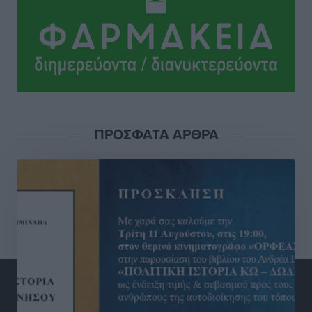
Τοπικές Ειδήσεις
•
πριν 4 ώρες
Γ.Σ. Διαγόρας: Στα «κυανέρυθρα» ο Janni Pembe
Αθλητικά
•
πριν 5 ώρες
Σύλληψη 21χρονου για ναρκωτικά στη Ρόδο
Τοπικές Ειδήσεις
•
πριν 6 ώρες
ΠΡΟΣΦΑΤΑ ΑΡΘΡΑ
Με 13,1% κάλυψη εργαζομένων από συλλογικές
συμβάσεις, η Ελλάδα στον “πάτο” της ΕΕ
Απόψεις
•
πριν 6 ώρες
Στο νοσοκομείο της Ρόδου αύριο ο Άδωνις Γεωργιάδης
Τοπικές Ειδήσεις
•
πριν 6 ώρες
Φώτης Γιαννακός στον RV: Με αυξημένες πληρότητες
η Λέρος, στόχος η επιμήκυνση της τουριστικής σεζόν