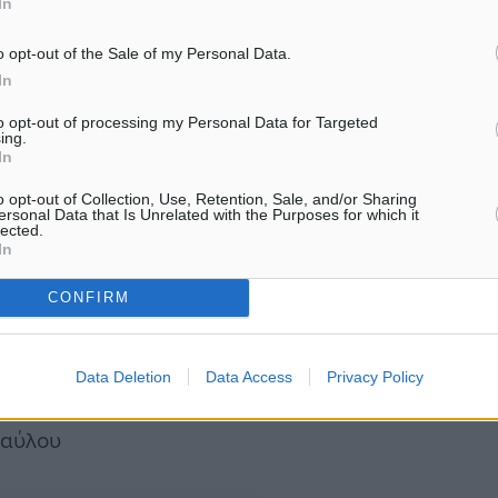
εβαιώνει ότι η ταρίφα
In
».
o opt-out of the Sale of my Personal Data.
In
, φτάνουν πληροφορίες ότι
to opt-out of processing my Personal Data for Targeted
ing.
In
o opt-out of Collection, Use, Retention, Sale, and/or Sharing
γνοια για τις παράνομες
ersonal Data that Is Unrelated with the Purposes for which it
lected.
ί
ενδέχεται να γίνουν
In
θησαυρό που απέκτησε
CONFIRM
Data Deletion
Data Access
Privacy Policy
Παύλου