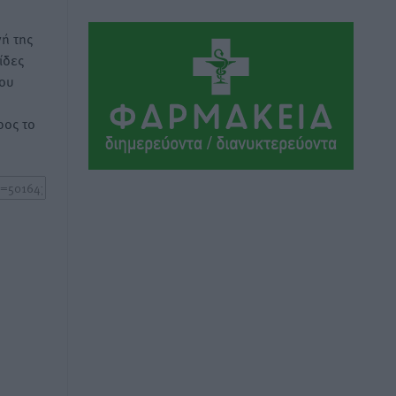
Αθλητικά
•
πριν 11 ώρες
ή της
ίδες
Συνελήφθη 37χρονη στη Ρόδο γιατί
του
είχε αφήσει τα τρία ανήλικα παιδιά της
χωρίς επιτήρηση
ος το
Τοπικές Ειδήσεις
•
πριν 11 ώρες
Σταυρός Καλυθιών: Απέκτησε την
Φωτεινή Πιζάνια
Αθλητικά
•
πριν 12 ώρες
Το Yucatan Show έρχεται στη Ρόδο με
τον Frankie Lluc
Πολιτιστικά
•
πριν 13 ώρες
Σι Τζέι Χάρις: «Να πανηγυρίσουμε
πολλές νίκες μαζί»