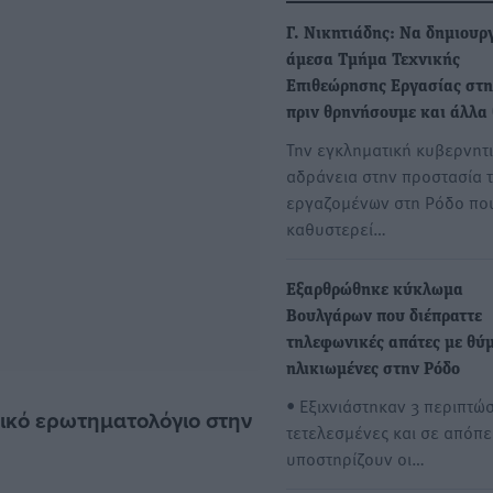
Γ. Νικητιάδης: Να δημιουρ
άμεσα Τμήμα Τεχνικής
Επιθεώρησης Εργασίας στη
πριν θρηνήσουμε και άλλα
Την εγκληματική κυβερνητ
αδράνεια στην προστασία 
εργαζομένων στη Ρόδο πο
καθυστερεί…
Εξαρθρώθηκε κύκλωμα
Βουλγάρων που διέπραττε
τηλεφωνικές απάτες με θύ
ηλικιωμένες στην Ρόδο
• Εξιχνιάστηκαν 3 περιπτώσ
δικό ερωτηματολόγιο στην
τετελεσμένες και σε απόπει
υποστηρίζουν οι…