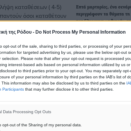
 λήψη καταθέσεων ( 4-5)
Επτά μαρτυρίες, ένα σενάρ
απαντούν όσοι καταθέτουν
περιγράφουν τα θύματα τη
του 53χρονου «ειδικού» στ
• Συστάσεις από πρόσωπα
ική της Ρόδου -
Do Not Process My Personal Information
εμπιστοσύνης, έγγραφα με
 λόγο ο δικηγόρος
Στέλιος
επίφαση επισημότητας και
to opt-out of the sale, sharing to third parties, or processing of your per
Οι γονείς
επιδείξεις αιτήσεων…
formation for targeted advertising by us, please use the below opt-out s
ι το αγόρι τους έπεσε σε
r selection. Please note that after your opt-out request is processed y
eing interest-based ads based on personal information utilized by us or
υτογιατρός καθησύχαζε,
Ν. Ασβέστης: “Ευτυχώς δε
disclosed to third parties prior to your opt-out. You may separately opt-
θρηνήσαμε θύματα χάρη σ
losure of your personal information by third parties on the IAB’s list of
άμεση διάσωση των τραυμα
. This information may also be disclosed by us to third parties on the
IA
Participants
that may further disclose it to other third parties.
λίγο πριν την έκρηξη και…
“Ευτυχώς αποφεύχθηκαν τ
τήσουν οι ιατρικές
χειρότερα και δεν θρηνήσ
l Data Processing Opt Outs
θύματα”, δήλωσε ο δήμαρ
δεν έπεσε στην παγίδα
,
Μεγίστης…
ευτογιατρό
σε κυλικείο
o opt-out of the Sharing of my personal data.