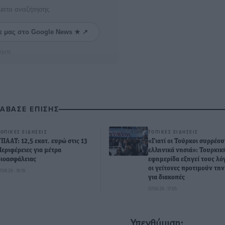
ματα αναζήτησης
ε μας στο Google News ★ ↗
ήστε
ΙΑΒΑΣΕ ΕΠΙΣΗΣ
ΤΟΠΙΚΈΣ ΕΙΔΉΣΕΙΣ
ΤΟΠΙΚΈΣ ΕΙΔΉΣΕΙΣ
ΥΠΑΑΤ: 12,5 εκατ. ευρώ στις 13
«Γιατί οι Τούρκοι συρρέου
Περιφέρειες για μέτρα
ελληνικά νησιά»: Τουρκικ
βιοασφάλειας
εφημερίδα εξηγεί τους λό
οι γείτονες προτιμούν τη
7.08.26 · 18:19
για διακοπές
07.08.26 · 17:55
Υπενθύμιση: