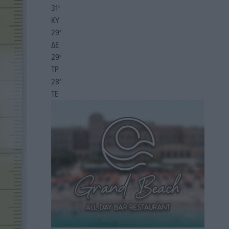
31
°
ΚΥ
29
°
ΔΕ
29
°
ΤΡ
28
°
ΤΕ