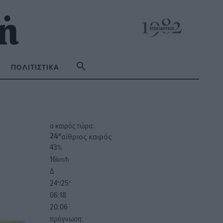
ΠΟΛΙΤΙΣΤΙΚΆ
o καιρός τώρα:
αίθριος καιρός
24
°
43
%
16
km/h
Δ
24
25
°/
°
06:18
20:06
πρόγνωση: