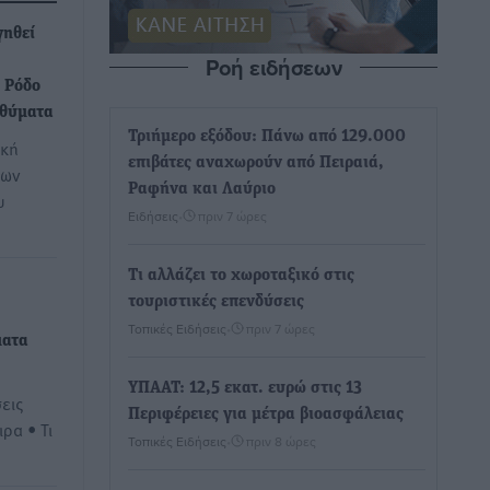
γηθεί
Ροή ειδήσεων
 Ρόδο
 θύματα
Τριήμερο εξόδου: Πάνω από 129.000
ική
επιβάτες αναχωρούν από Πειραιά,
των
Ραφήνα και Λαύριο
υ
Ειδήσεις
•
πριν 7 ώρες
Τι αλλάζει το χωροταξικό στις
τουριστικές επενδύσεις
Τοπικές Ειδήσεις
•
πριν 7 ώρες
ματα
ΥΠΑΑΤ: 12,5 εκατ. ευρώ στις 13
εις
Περιφέρειες για μέτρα βιοασφάλειας
ρα • Τι
Τοπικές Ειδήσεις
•
πριν 8 ώρες