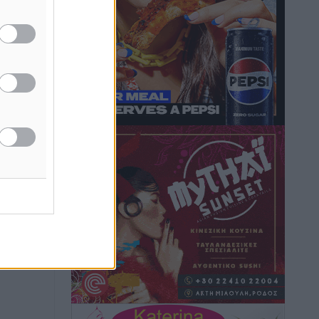
Τοπικές Ειδήσεις
•
πριν 9 ώρες
Iατρικός Σύλλογος Ροδου προς Α.
Γεωργιάδη: Στρατηγικές Προτάσεις για
την Ενίσχυση της Δημόσιας Υγείας στη
Νησιωτική Ελλάδα και στα
Νοσοκομεία της Γ΄ Ζώνης
Τοπικές Ειδήσεις
•
πριν 9 ώρες
Πάνθηρες: Ξεκίνησαν αισιόδοξοι για
την παρθενική “πτήση” τους
Αθλητικά
•
πριν 9 ώρες
Άρης Αρχαγγέλου: Στο πλευρό του
άτυχου Ιάκωβου Θωμά
Αθλητικά
•
πριν 9 ώρες