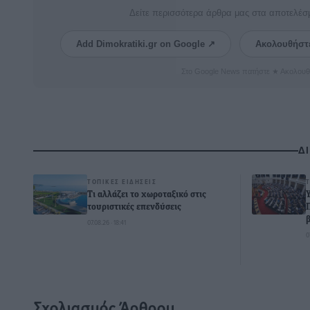
Δείτε περισσότερα άρθρα μας στα αποτελέσ
Add Dimokratiki.gr on Google ↗
Ακολουθήστ
Στο Google News πατήστε ★ Ακολουθ
Δ
ΤΟΠΙΚΈΣ ΕΙΔΉΣΕΙΣ
Τι αλλάζει το χωροταξικό στις
τουριστικές επενδύσεις
07.08.26 · 18:41
0
Σχολιασμός Άρθρου