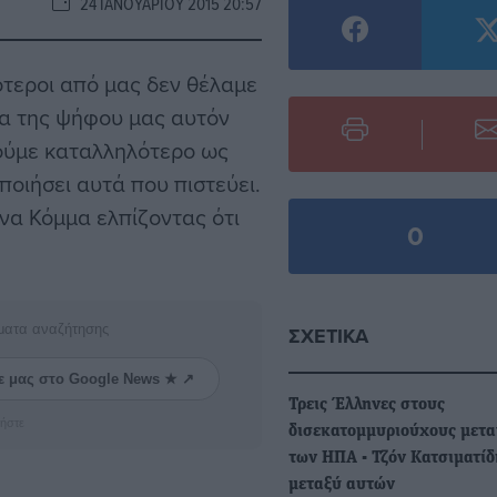
24 ΙΑΝΟΥΑΡΊΟΥ 2015 20:57
ότεροι από μας δεν θέλαμε
ια της ψήφου μας αυτόν
ρούμε καταλληλότερο ως
οιήσει αυτά που πιστεύει.
να Κόμμα ελπίζοντας ότι
0
ματα αναζήτησης
ΣΧΕΤΙΚΆ
ε μας στο Google News ★ ↗
Τρεις Έλληνες στους
ήστε
δισεκατομμυριούχους μετα
των ΗΠΑ - Τζόν Κατσιματίδ
μεταξύ αυτών