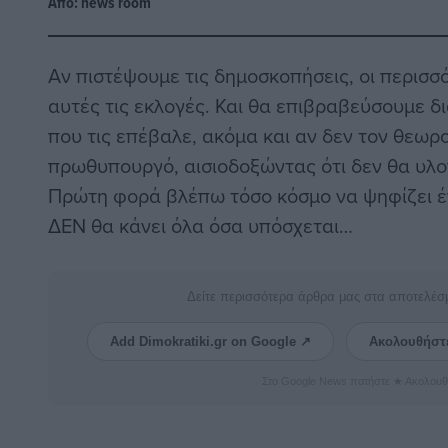
Από:
news room
Αν πιστέψουμε τις δημοσκοπήσεις, οι περισσ
αυτές τις εκλογές. Και θα επιβραβεύσουμε δ
που τις επέβαλε, ακόμα και αν δεν τον θεω
πρωθυπουργό, αισιοδοξώντας ότι δεν θα υλοπ
Πρώτη φορά βλέπω τόσο κόσμο να ψηφίζει έ
ΔΕΝ θα κάνει όλα όσα υπόσχεται…
Δείτε περισσότερα άρθρα μας στα αποτελέσ
Add Dimokratiki.gr on Google ↗
Ακολουθήστ
Στο Google News πατήστε ★ Ακολουθ