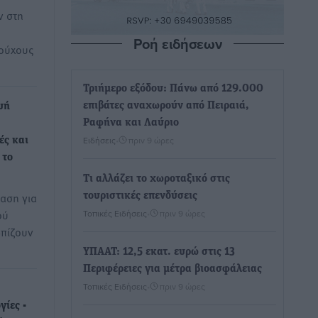
ν στη
Ροή ειδήσεων
ούχους
Τριήμερο εξόδου: Πάνω από 129.000
επιβάτες αναχωρούν από Πειραιά,
υή
Ραφήνα και Λαύριο
Ειδήσεις
•
πριν 9 ώρες
ές και
 το
Τι αλλάζει το χωροταξικό στις
αση για
τουριστικές επενδύσεις
ού
Τοπικές Ειδήσεις
•
πριν 9 ώρες
πίζουν
ΥΠΑΑΤ: 12,5 εκατ. ευρώ στις 13
Περιφέρειες για μέτρα βιοασφάλειας
Τοπικές Ειδήσεις
•
πριν 9 ώρες
ίες -