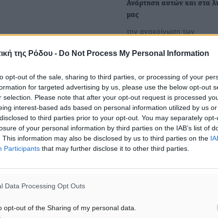
Ανάρτηση αυτών και στα λ
μας
την ανακοίνωση των
βαθμολογιών των μαθημάτ
υποψηφίων των Εξετάσεω
ική της Ρόδου -
Do Not Process My Personal Information
Γενικών Ενιαίων Λυκείων…
to opt-out of the sale, sharing to third parties, or processing of your per
formation for targeted advertising by us, please use the below opt-out s
Συνελήφθη 33χρονος Ιρανό
r selection. Please note that after your opt-out request is processed y
μετέφερε αλλοδαπούς στο
eing interest-based ads based on personal information utilized by us or
Φαρμακονήσι στις 22 Μαρτ
disclosed to third parties prior to your opt-out. You may separately opt-
losure of your personal information by third parties on the IAB’s list of
αποτέλεσμα το θάνατο ενός
. This information may also be disclosed by us to third parties on the
IA
αυτών
Participants
that may further disclose it to other third parties.
Τις βραδινές ώρες την
23/03/2025, ένα Περιπολι
σκάφος Λ.Σ.-ΕΛ.ΑΚΤ. (ΠΛΣ),
l Data Processing Opt Outs
εντόπισε ένα…
o opt-out of the Sharing of my personal data.