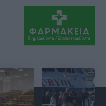
Αθλητικά
•
πριν 13 ώρες
Συνελήφθη 37χρονη στη Ρόδο γιατί
είχε αφήσει τα τρία ανήλικα παιδιά της
χωρίς επιτήρηση
Τοπικές Ειδήσεις
•
πριν 13 ώρες
Σταυρός Καλυθιών: Απέκτησε την
Φωτεινή Πιζάνια
Αθλητικά
•
πριν 14 ώρες
Το Yucatan Show έρχεται στη Ρόδο με
τον Frankie Lluc
Πολιτιστικά
•
πριν 14 ώρες
Σι Τζέι Χάρις: «Να πανηγυρίσουμε
πολλές νίκες μαζί»