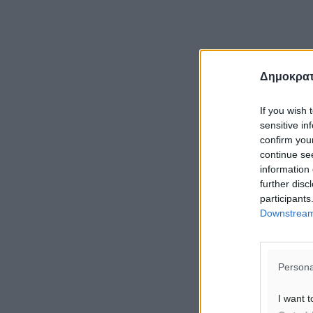
Δημοκρατ
If you wish 
sensitive in
confirm you
continue se
information 
further disc
participants
Downstream 
Persona
I want t