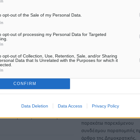
In
ΙΑΒΑΣΕ ΕΠΙΣΗΣ
o opt-out of the Sale of my Personal Data.
In
ΤΟΠΙΚΈΣ ΕΙΔΉΣΕΙΣ
ΤΟΠΙΚΈΣ ΕΙΔΉΣΕΙΣ
to opt-out of processing my Personal Data for Targeted
ΥΠΑΑΤ: 12,5 εκατ. ευρώ στις 13
«Γιατί οι Τούρκοι συρρέου
ing.
Περιφέρειες για μέτρα
ελληνικά νησιά»: Τουρκικ
In
βιοασφάλειας
εφημερίδα εξηγεί τους λό
οι γείτονες προτιμούν τη
7.08.26 · 18:19
o opt-out of Collection, Use, Retention, Sale, and/or Sharing
για διακοπές
ersonal Data that Is Unrelated with the Purposes for which it
07.08.26 · 17:55
lected.
In
Υπενθύμιση:
CONFIRM
Για την μερική αναπαραγωγ
ή. Η Δημοκρατική δεν υιοθετεί
Data Deletion
Data Access
Privacy Policy
είδησης από άλλες ιστοσελ
υμε όποια σχόλια θεωρούμε
είναι απαραίτητη η χρήση 
οίηση. Χρήστες που δεν τηρούν
παρακάτω παρεχόμενου
συνδέσμου παραπομπής πρ
άρθρο της Δημοκρατικής.