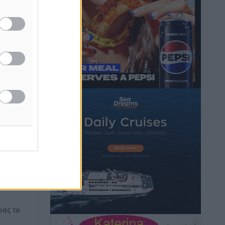
Τοπικές Ειδήσεις
•
πριν 10 ώρες
Iατρικός Σύλλογος Ροδου προς Α.
Γεωργιάδη: Στρατηγικές Προτάσεις για
ν στα
την Ενίσχυση της Δημόσιας Υγείας στη
ή
Νησιωτική Ελλάδα και στα
γους που
Νοσοκομεία της Γ΄ Ζώνης
ν Ελλάδα
Τοπικές Ειδήσεις
•
πριν 11 ώρες
Πάνθηρες: Ξεκίνησαν αισιόδοξοι για
την παρθενική “πτήση” τους
Αθλητικά
•
πριν 11 ώρες
ή της
ίδες
Άρης Αρχαγγέλου: Στο πλευρό του
του
άτυχου Ιάκωβου Θωμά
Αθλητικά
•
πριν 11 ώρες
ος το