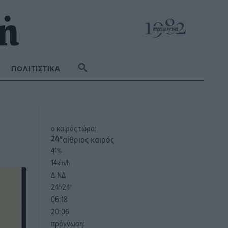
ΠΟΛΙΤΙΣΤΙΚΆ
o καιρός τώρα:
αίθριος καιρός
24
°
41
%
14
km/h
Δ-ΝΔ
24
24
°/
°
06:18
20:06
πρόγνωση: