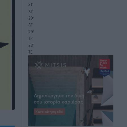
31
°
ΚΥ
29
°
ΔΕ
29
°
ΤΡ
28
°
ΤΕ