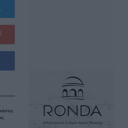
νάστες
ης