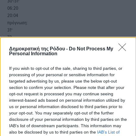
30
31
°/
°
06:20
20:04
πρόγνωση:
31
°
ΤΡ
28
°
Δημοκρατική της Ρόδου -
Do Not Process My
ΤΕ
Personal Information
29
°
ΠΕ
If you wish to opt-out of the sale, sharing to third parties, or
30
°
processing of your personal or sensitive information for
ΠΑ
targeted advertising by us, please use the below opt-out
section to confirm your selection. Please note that after your
opt-out request is processed you may continue seeing
interest-based ads based on personal information utilized by
us or personal information disclosed to third parties prior to
your opt-out. You may separately opt-out of the further
disclosure of your personal information by third parties on the
IAB’s list of downstream participants. This information may
also be disclosed by us to third parties on the
IAB’s List of