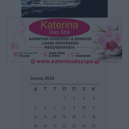
Ειδήσεις
•
πριν 4 ώρες
ΑΑΔΕ: Αυξάνονται οι «καρφωτές» για φοροδιαφυγή
– Στο μικροσκόπιο τουριστικοί προορισμοί, ταμειακές
και συναλλαγές POS
Ειδήσεις
•
πριν 4 ώρες
Δημόσιο: Το νέο καθεστώς επιλογής προϊσταμένων, τι
προβλέπει το νομοσχέδιο του Υπ. Εσωτερικών
Ειδήσεις
•
πριν 4 ώρες
Ιούνιος 2023
Ποιες κατηγορίες καταστημάτων συγκεντρώνουν τη
Δ
Τ
Τ
Π
Π
Σ
Κ
μεγαλύτερη κίνηση
1
2
3
4
Ειδήσεις
•
πριν 4 ώρες
5
6
7
8
9
10
11
Αστυπάλαια: Το φως που μένει αναμμένο στο κάστρο
12
13
14
15
16
17
18
Τοπικές Ειδήσεις
•
πριν 4 ώρες
19
20
21
22
23
24
25