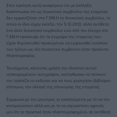
Στην έγκληση αυτή αναφέρουν ότι με έκπληξη
διαπίστωσαν ότι ως διοικητικό συμβούλιο της εταιρείας
δεν εμφανιζόταν στο Γ.ΕΜ.Η το διοικητικό συμβούλιο, το
οποίο οι ίδιοι είχαν εκλέξει την 5-12-2013, αλλά αντίθετα
ένα άλλο διοικητικό συμβούλιο ενώ από τον έλεγχο στο
Γ.ΕΜ.Η προέκυψε ότι τα έγγραφα της εταιρείας που
είχαν δημοσιευθεί προκειμένου να εμφανισθεί ενώπιον
των τρίτων ως νέο διοικητικό συμβούλιο ήταν προϊόντα
πλαστογραφίας.
Ταυτόχρονα, κάνοντας χρήση του πλαστού αυτού
«επικυρωμένου» αντιγράφου, κατόρθωσαν να πείσουν
την τράπεζα να εκδώσει και να τους χορηγήσει βιβλιάριο
επιταγών, την αλλαγή της επωνυμίας της εταιρείας.
Σύμφωνα με την μηνύτρια, οι εγκαλούμενοι με το να την
καταμηνύσουν αλλά και με το να ισχυριστούν αφενός
μεν ότι το πρακτικό ήταν πλαστογραφημένο, σε αντίθεση