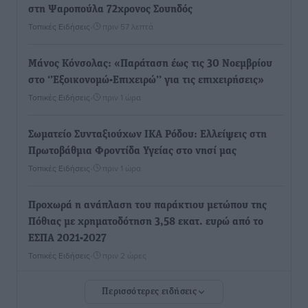
στη Ψαροπούλα 72χρονος Σουηδός
Τοπικές Ειδήσεις
•
πριν 57 λεπτά
Μάνος Κόνσολας: «Παράταση έως τις 30 Νοεμβρίου
στο ‘’Εξοικονομώ-Επιχειρώ’’ για τις επιχειρήσεις»
Τοπικές Ειδήσεις
•
πριν 1 ώρα
Σωματείο Συνταξιούχων ΙΚΑ Ρόδου: Ελλείψεις στη
Πρωτοβάθμια Φροντίδα Υγείας στο νησί μας
Τοπικές Ειδήσεις
•
πριν 1 ώρα
Προχωρά η ανάπλαση του παράκτιου μετώπου της
Πόθιας με χρηματοδότηση 3,58 εκατ. ευρώ από το
ΕΣΠΑ 2021-2027
Τοπικές Ειδήσεις
•
πριν 2 ώρες
Περισσότερες ειδήσεις
Την Παρασκευή 21 Αυγούστου η τελετή εγκαινίων