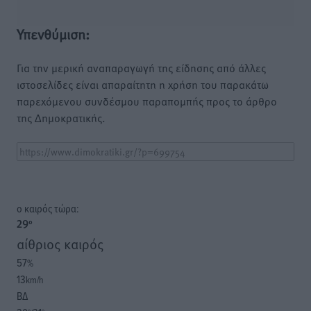
Υπενθύμιση:
Για την μερική αναπαραγωγή της είδησης από άλλες
ιστοσελίδες είναι απαραίτητη η χρήση του παρακάτω
παρεχόμενου συνδέσμου παραπομπής προς το άρθρο
της Δημοκρατικής.
o καιρός τώρα:
29
°
αίθριος καιρός
57
%
13
km/h
ΒΔ