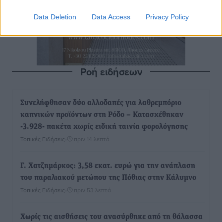
Data Deletion
Data Access
Privacy Policy
Ροή ειδήσεων
Συνελήφθησαν δύο αλλοδαπές για λαθρεμπόριο
καπνικών προϊόντων στη Ρόδο – Κατασχέθηκαν
-3.928- πακέτα χωρίς ειδική ταινία φορολόγησης
Τοπικές Ειδήσεις
•
πριν 14 λεπτά
Γ. Χατζημάρκος: 3,58 εκατ. ευρώ για την ανάπλαση
του παραλιακού μετώπου της Πόθιας στην Κάλυμνο
Τοπικές Ειδήσεις
•
πριν 53 λεπτά
Χωρίς τις αισθήσεις του ανασύρθηκε από τη θάλασσα