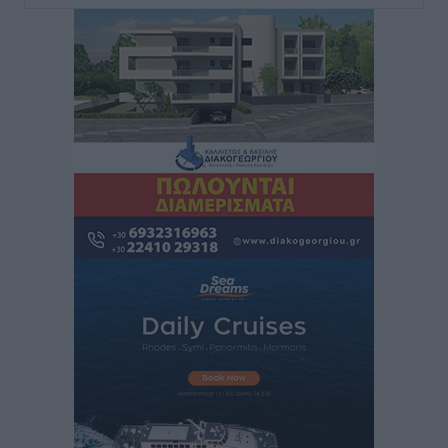
του νέου Περιφερειακού Πολυδύναμου Ιατρείου
Γενναδίου παρουσία του Άδωνι Γεωργιάδη
Τοπικές Ειδήσεις
•
πριν 2 ώρες
Στη Λέρο ο πρόεδρος του ΠΑΣΟΚ Νίκος Ανδρουλάκης
Τοπικές Ειδήσεις
•
πριν 2 ώρες
Στα 2-2,35 GW ο στόχος για τα πρώτα υπεράκτια
αιολικά πάρκα που θα λειτουργήσουν στη χώρα μας
Ειδήσεις
•
πριν 3 ώρες
Η Ελλάδα κρατά το τουριστικό momentum, παρά τις
γεωπολιτικές αναταράξεις
Ειδήσεις
•
πριν 4 ώρες
Σε κόκκινο συναγερμό επτά Περιφέρειες – Οι οδηγίες
της Πολιτικής Προστασίας και ο Χάρτης Πρόβλεψης
Πυρκαγιάς