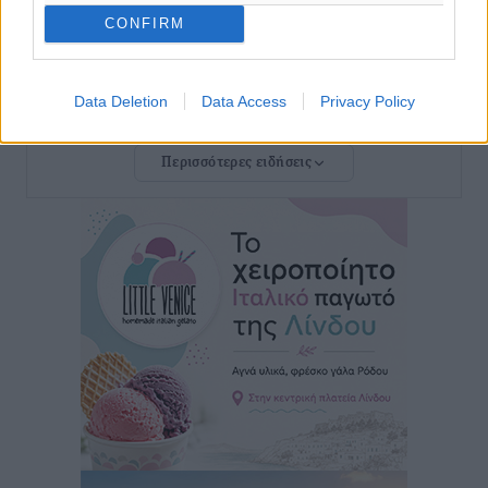
«Μουσικό Ταξίδι στο Αιγαίο»: Η Ρόδος έγραψε μια
CONFIRM
νέα σελίδα στον πολιτισμό
Πολιτιστικά
•
πριν 6 ώρες
Data Deletion
Data Access
Privacy Policy
Άμεσα μέτρα για την ενίσχυση του Νοσοκομείου
Ρόδου και αντιμετώπιση των ελλείψεων προσωπικού
Περισσότερες ειδήσεις
ανακοίνωσε ο Άδωνις Γεωργιάδης
Τοπικές Ειδήσεις
•
πριν 7 ώρες
Iατρικός Σύλλογος Ροδου προς Α. Γεωργιάδη:
Στρατηγικές Προτάσεις για την Ενίσχυση της
Δημόσιας Υγείας στη Νησιωτική Ελλάδα και στα
Νοσοκομεία της Γ΄ Ζώνης
Τοπικές Ειδήσεις
•
πριν 7 ώρες
Πάνθηρες: Ξεκίνησαν αισιόδοξοι για την παρθενική
“πτήση” τους
Αθλητικά
•
πριν 7 ώρες