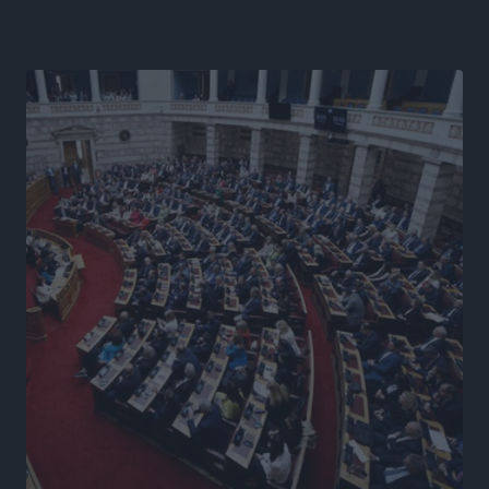
βλέμμα στη ΔΕΘ και τις εκλογές του 2027
Ειδήσεις
•
πριν 12 ώρες
Γ. Χατζημάρκος από το Μέγαρο Μαξίμου: “Ο
τουρισμός μπορεί να γίνει ο μεγαλύτερος πελάτης της
ελληνικής βιομηχανίας”
Τοπικές Ειδήσεις
•
πριν 12 ώρες
Έρευνα ΕΟΤ: Οι Ευρωπαίοι ταξιδιώτες «ψηφίζουν»
Ελλάδα
Ειδήσεις
•
πριν 12 ώρες
Άκυρες οι εγκύκλιοι που δεν αναρτώνται,
υποχρεωτική η δημοσίευσή τους από την 1η
Οκτωβρίου
Ειδήσεις
•
πριν 13 ώρες