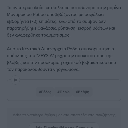
Το ανωτέρω πλοίο, κατέπλευσε αυτοδύναμα στην μαρίνα
Μανδρακίου Ρόδου αποβιβάζοντας με ασφάλεια
εβδομήντα (70) επιβάτες, ενώ από το συμβάν δεν
παρατηρήθηκε θαλάσσια ρύπανση, εισροή υδάτων και
δεν αναφέρθηκε τραυματισμός.
Από το Κεντρικό Λιμεναρχείο Ρόδου απαγορεύτηκε ο
απόπλους του ”ΖΕΥΣ Δ” μέχρι την αποκατάσταση της
βλάβης και την προσκόμιση σχετικού βεβαιωτικού από
τον παρακολουθούντα νηογνώμονα.
#Ρόδος
#Πλοίο
#Βλάβη
Δείτε περισσότερα άρθρα μας στα αποτελέσματα αναζήτησης
Add Dimokratiki.gr on Google ↗