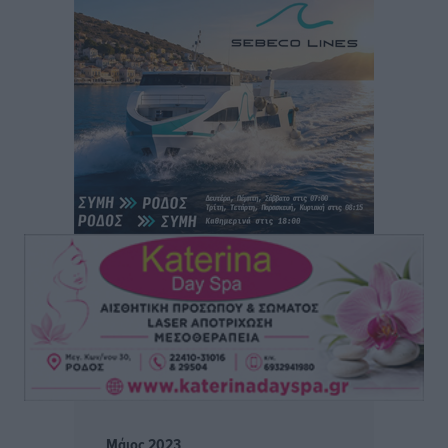
Άρης Αρχαγγέλου: Στο πλευρό του άτυχου Ιάκωβου
Θωμά
Αθλητικά
•
πριν 7 ώρες
Φοίβος: Η μεγάλη επιστροφή του Μπρένο Σαλβατιέρα
Αθλητικά
•
πριν 7 ώρες
Κλεάνθης: Έτοιμες οι κάρτες διαρκείας της νέας
σεζόν
Αθλητικά
•
πριν 7 ώρες
Ατρόμητος Διμυλιάς: Ο Μαργαρίτης και μία
αδιαπραγμάτευτη φιλοσοφία
Αθλητικά
•
πριν 7 ώρες
Γ.Σ. Διαγόρας: Επέστρεψε στις Ακαδημίες η Ειρήνη
Μάιος 2023