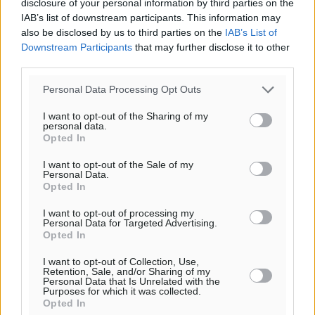
disclosure of your personal information by third parties on the
IAB’s list of downstream participants. This information may
Τι αλλάζει το χωροταξικό στις τουριστικές επενδύσεις
also be disclosed by us to third parties on the
IAB’s List of
Τοπικές Ειδήσεις
•
πριν 5 ώρες
Downstream Participants
that may further disclose it to other
third parties.
ΥΠΑΑΤ: 12,5 εκατ. ευρώ στις 13 Περιφέρειες για μέτρα
Personal Data Processing Opt Outs
βιοασφάλειας
Τοπικές Ειδήσεις
•
πριν 6 ώρες
I want to opt-out of the Sharing of my
personal data.
Opted In
Ποιοι φοιτητές μπορούν να λάβουν ενίσχυση για
I want to opt-out of the Sale of my
στέγη έως 2.500 ευρώ
Personal Data.
Opted In
Ειδήσεις
•
πριν 6 ώρες
I want to opt-out of processing my
Personal Data for Targeted Advertising.
«Γιατί οι Τούρκοι συρρέουν στα ελληνικά νησιά»:
Opted In
Τουρκική εφημερίδα εξηγεί τους λόγους που οι
γείτονες προτιμούν την Ελλάδα για διακοπές
I want to opt-out of Collection, Use,
Retention, Sale, and/or Sharing of my
Τοπικές Ειδήσεις
•
πριν 6 ώρες
Personal Data that Is Unrelated with the
Purposes for which it was collected.
Opted In