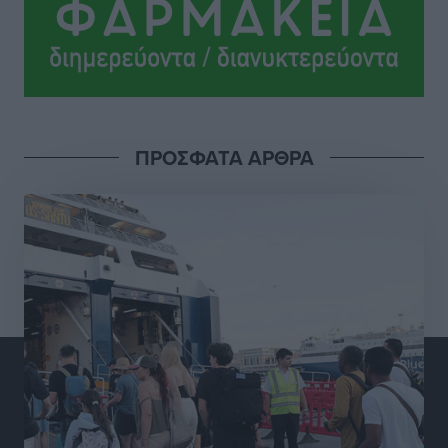
Αθλητικά
•
πριν 10 ώρες
Ροδήλιος: Ο απολογισμός από το Πανελλήνιο
Πρωτάθλημα Πίστας
Αθλητικά
•
πριν 10 ώρες
ΠΡΟΣΦΑΤΑ ΑΡΘΡΑ
Διαγόρας: Μετεγγραφικό ντεμαράζ
Αθλητικά
•
πριν 10 ώρες
Γ.Σ. Διαγόρας: Εντατική προετοιμασία και επιστροφή
Ρίζου στις Ακαδημίες
Αθλητικά
•
πριν 10 ώρες
Εθνική Ανδρών: Ραντεβού στο Telekom Center Athens
Αθλητικά
•
πριν 11 ώρες
ΕΠΟ: Απέσυρε τη στήριξή της στην υποψηφιότητα