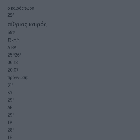
o καιρός τώρα:
25
°
αίθριος καιρός
59
%
13
km/h
Δ-ΒΔ
25
26
°/
°
06:18
20:07
πρόγνωση:
31
°
ΚΥ
29
°
ΔΕ
29
°
ΤΡ
28
°
ΤΕ