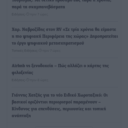
Τουρισμός: Με θετικό πρόσημο έως τώρα η χρονιά,
παρά τα σκαμπανεβάσματα
Ειδήσεις
•
πριν 7 ώρες
Χαρ. Ναβροζίδης στον RV «Σε τρία χρόνια θα είμαστε
η πιο ψηφιακή Περιφέρεια της χώρας» Δημοπρατείται
το έργο ψηφιακού μετασχηματισμού
Τοπικές Ειδήσεις
•
πριν 7 ώρες
Airbnb vs ξενοδοχεία – Πώς αλλάζει ο χάρτης της
φιλοξενίας
Ειδήσεις
•
πριν 8 ώρες
Γιάννης Χατζής για το νέο Ειδικό Χωροταξικό: Οι
βασικοί οριζόντιοι περιορισμοί παραμένουν –
Κίνδυνος για επενδύσεις, περιουσίες και τοπική
ανάπτυξη
Τοπικές Ειδήσεις
•
πριν 8 ώρες