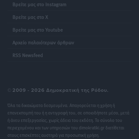
Βρείτε μας στο Instagram
Πιλοτικό πρόγραμμα για την αντιμετώπιση του
Βρείτε μας στο X
λαγοκέφαλου σε Νότιο Αιγαίο και Κρήτη
Τοπικές Ειδήσεις
•
πριν 18 ώρες
Βρείτε μας στο Youtube
Αρχείο παλαιότερων άρθρων
Οι θαυματουργές Παναγίες της Δωδεκανήσου: Τα
προσωνύμια και οι θρύλοι
RSS Newsfeed
Ρεπορτάζ
•
πριν 18 ώρες
©
2009 - 2026 Δημοκρατική της Ρόδου.
Όλα τα δικαιώματα δεσμευμένα. Απαγορεύεται η χρήση ή
επανεκπομπή του ή η αντιγραφή του, σε οποιοδήποτε μέσο, μετά
ή άνευ επεξεργασίας, χωρίς άδεια του εκδότη. Το σύνολο του
περιεχομένου και των υπηρεσιών του dimokratiki.gr διατίθεται
στους επισκέπτες αυστηρά για προσωπική χρήση.