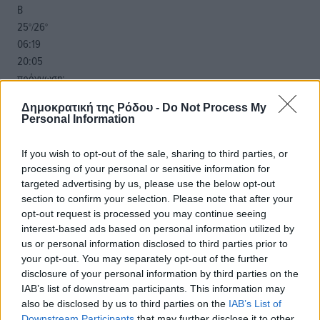
Β
25
26
°/
°
06:19
20:05
πρόγνωση:
32
°
Δημοκρατική της Ρόδου -
Do Not Process My
ΔΕ
Personal Information
30
°
ΤΡ
If you wish to opt-out of the sale, sharing to third parties, or
28
°
processing of your personal or sensitive information for
ΤΕ
targeted advertising by us, please use the below opt-out
28
°
section to confirm your selection. Please note that after your
ΠΕ
opt-out request is processed you may continue seeing
interest-based ads based on personal information utilized by
us or personal information disclosed to third parties prior to
your opt-out. You may separately opt-out of the further
disclosure of your personal information by third parties on the
IAB’s list of downstream participants. This information may
also be disclosed by us to third parties on the
IAB’s List of
Downstream Participants
that may further disclose it to other