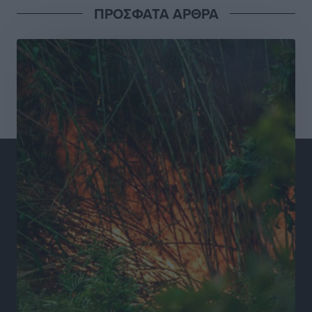
Ειδήσεις
•
πριν 15 ώρες
ΠΡΟΣΦΑΤΑ ΑΡΘΡΑ
Συνελήφθησαν έξι άτομα για ηχορύπανση από
καταστήματα στο Νότιο Αιγαίο
Τοπικές Ειδήσεις
•
πριν 15 ώρες
15 Αυγούστου 2026: Πώς θα πληρωθούν όσοι
εργαστούν την αργία – Τι ισχύει για πενθήμερο,
εξαήμερο και άδειες
Ειδήσεις
•
πριν 15 ώρες
Πλούσιο πολιτιστικό πρόγραμμα τον Αύγουστο από
τον Δήμο Ρόδου
Πολιτιστικά
•
πριν 15 ώρες
Βασίλης Υψηλάντης: Ξεμπλοκάρει η έκδοση και
παραχώρηση οριστικών τίτλων κυριότητας για 224
εργατικές κατοικίες στη Ρόδο