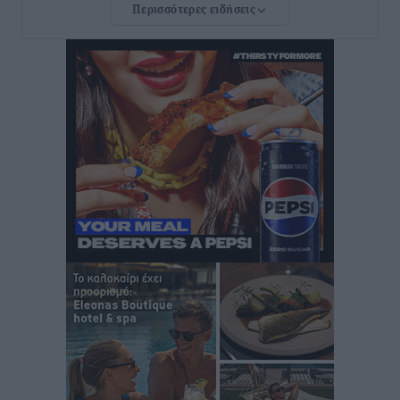
Περισσότερες ειδήσεις
Ευ. Τουρνάς: Απέναντι σε ακραία καιρικά φαινόμενα
δεν υπάρχουν περιθώρια εφησυχασμού
Ειδήσεις
•
πριν 8 ώρες
Στον Άγιο Νικόλαο Χάλκης ανοίγει ξανά το
ανανεωμένο εκκλησιαστικό μουσείο από τη Λέσχη
Lions Χάλκης
Τοπικές Ειδήσεις
•
πριν 8 ώρες
Ρόδος: «Βουλιάζει» από τουρίστες – Πάνω από 1 εκατ.
επιβάτες και 55 κρουαζιερόπλοια
Τοπικές Ειδήσεις
•
πριν 8 ώρες
Γ’ Εθνική Κατηγορία: Οι ημερομηνίες των
αγωνιστικών της κανονικής περιόδου
Αθλητικά
•
πριν 13 ώρες