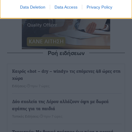
Data Deletion
Data Access
Privacy Policy
Ροή ειδήσεων
Καιρός «hot – dry – windy» τις επόμενες 48 ώρες στη
χώρα
Ειδήσεις
•
πριν 7 ώρες
Δύο σχολεία της Λέρου αλλάζουν όψη με δωρεά
αγάπης για τα παιδιά
Τοπικές Ειδήσεις
•
πριν 7 ώρες