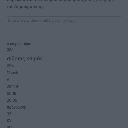
της Δημοκρατικής.
o καιρός τώρα:
28
°
αίθριος καιρός
69
%
13
km/h
Δ
28
29
°/
°
06:18
20:06
πρόγνωση:
33
°
ΚΥ
30
°