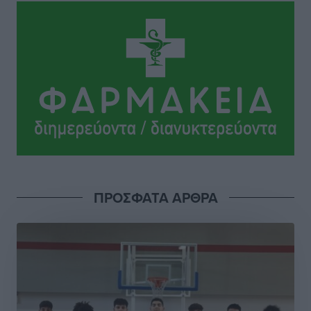
Ρεπορτάζ
•
πριν 3 ώρες
Προσωρινά κρατούμενος ο 59χρονος που συνελήφθη
με περισσότερο από 1,3 κιλό κοκαΐνης στη Ρόδο
Τοπικές Ειδήσεις
•
πριν 3 ώρες
Δεκατέσσερα ονόματα στο τραπέζι για το ψηφοδέλτιο
του ΠΑΣΟΚ στα Δωδεκάνησα
Τοπικές Ειδήσεις
•
πριν 3 ώρες
Πιλοτικό πρόγραμμα για την αντιμετώπιση του
ΠΡΟΣΦΑΤΑ ΑΡΘΡΑ
λαγοκέφαλου σε Νότιο Αιγαίο και Κρήτη
Τοπικές Ειδήσεις
•
πριν 3 ώρες
Οι θαυματουργές Παναγίες της Δωδεκανήσου: Τα
προσωνύμια και οι θρύλοι
Ρεπορτάζ
•
πριν 3 ώρες