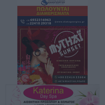
Ειδήσεις
•
πριν 1 ώρα
ΑΔΜΗΕ: Ολοκληρώνεται η ηλεκτρική διασύνδεση των
Κυκλάδων, τα οφέλη
Ειδήσεις
•
πριν 1 ώρα
Πόσοι Ευρωπαίοι «αντέχουν» διακοπές στο εξωτερικό
– Τι ισχύει για Έλληνες
Ειδήσεις
•
πριν 1 ώρα
Βούλγαροι τουρίστες: Λιγότερες διανυκτερεύσεις
στην Ελλάδα, αλλά 18% υψηλότερη δαπάνη ανά
διανυκτέρευση
Ειδήσεις
•
πριν 2 ώρες
Βέλγοι τουρίστες: Στα 547,9 εκατ. ευρώ οι εισπράξεις
για την Ελλάδα