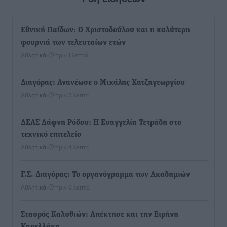
Εθνική Παίδων: Ο Χριστοδούλου και η καλύτερη
φουρνιά των τελευταίων ετών
Αθλητικά
•
πριν 1 λεπτό
Διαγόρας: Ανανέωσε ο Μιχάλης Χατζηγεωργίου
Αθλητικά
•
πριν 3 λεπτά
ΔΕΑΣ Δάφνη Ρόδου: Η Ευαγγελία Τετράδη στο
τεχνικό επιτελείο
Αθλητικά
•
πριν 4 λεπτά
Γ.Σ. Διαγόρας: Το οργανόγραμμα των Ακαδημιών
Αθλητικά
•
πριν 6 λεπτά
Σταυρός Καλυθιών: Απέκτησε και την Ειρήνη