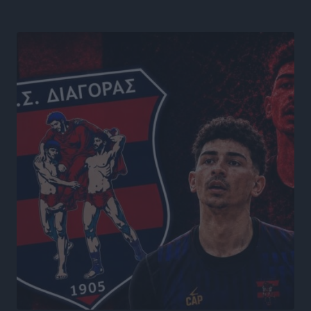
γείτονες προτιμούν την Ελλάδα για διακοπές
Τοπικές Ειδήσεις
•
πριν 17 ώρες
«Μουσικό Ταξίδι στο Αιγαίο»: Η Ρόδος έγραψε μια
νέα σελίδα στον πολιτισμό
Πολιτιστικά
•
πριν 17 ώρες
Άμεσα μέτρα για την ενίσχυση του Νοσοκομείου
Ρόδου και αντιμετώπιση των ελλείψεων προσωπικού
ανακοίνωσε ο Άδωνις Γεωργιάδης
Τοπικές Ειδήσεις
•
πριν 17 ώρες
Iατρικός Σύλλογος Ροδου προς Α. Γεωργιάδη:
Στρατηγικές Προτάσεις για την Ενίσχυση της
Δημόσιας Υγείας στη Νησιωτική Ελλάδα και στα
Νοσοκομεία της Γ΄ Ζώνης
Τοπικές Ειδήσεις
•
πριν 18 ώρες