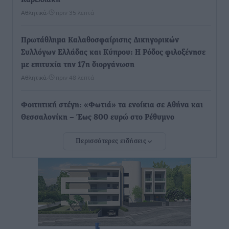
Καρελλάκη
Αθλητικά
•
πριν 35 λεπτά
Πρωτάθλημα Καλαθοσφαίρισης Δικηγορικών
Συλλόγων Ελλάδας και Κύπρου: Η Ρόδος φιλοξένησε
με επιτυχία την 17η διοργάνωση
Αθλητικά
•
πριν 48 λεπτά
Φοιτητική στέγη: «Φωτιά» τα ενοίκια σε Αθήνα και
Θεσσαλονίκη – Έως 800 ευρώ στο Ρέθυμνο
Ειδήσεις
•
πριν 1 ώρα
Περισσότερες ειδήσεις
Η Τουρκία σε νέο «κρεσέντο» προκλήσεων στο Αιγαίο
με 18 παραβάσεις και παραβιάσεις
Ειδήσεις
•
πριν 1 ώρα
Θερινές εκπτώσεις 2026 έως τις 31 Αυγούστου – Τι
πρέπει να προσέξουν οι καταναλωτές