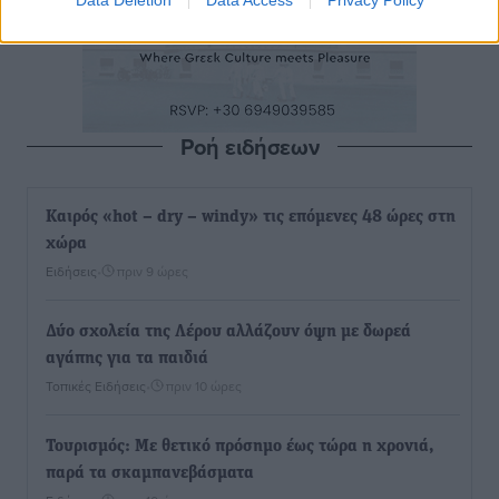
Ροή ειδήσεων
Καιρός «hot – dry – windy» τις επόμενες 48 ώρες στη
χώρα
Ειδήσεις
•
πριν 9 ώρες
Δύο σχολεία της Λέρου αλλάζουν όψη με δωρεά
αγάπης για τα παιδιά
Τοπικές Ειδήσεις
•
πριν 10 ώρες
Τουρισμός: Με θετικό πρόσημο έως τώρα η χρονιά,
παρά τα σκαμπανεβάσματα