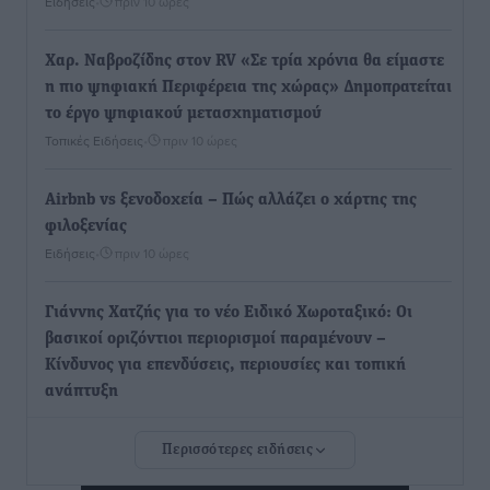
Ειδήσεις
•
πριν 10 ώρες
Χαρ. Ναβροζίδης στον RV «Σε τρία χρόνια θα είμαστε
η πιο ψηφιακή Περιφέρεια της χώρας» Δημοπρατείται
το έργο ψηφιακού μετασχηματισμού
Τοπικές Ειδήσεις
•
πριν 10 ώρες
Airbnb vs ξενοδοχεία – Πώς αλλάζει ο χάρτης της
φιλοξενίας
Ειδήσεις
•
πριν 10 ώρες
Γιάννης Χατζής για το νέο Ειδικό Χωροταξικό: Οι
βασικοί οριζόντιοι περιορισμοί παραμένουν –
Κίνδυνος για επενδύσεις, περιουσίες και τοπική
ανάπτυξη
Τοπικές Ειδήσεις
•
πριν 10 ώρες
Περισσότερες ειδήσεις
Ευ. Τουρνάς: Απέναντι σε ακραία καιρικά φαινόμενα