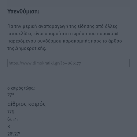
Υπενθύμιση:
Για την μερική αναπαραγωγή της είδησης από άλλες
ιστοσελίδες είναι απαραίτητη η χρήση του παρακάτω
παρεχόμενου συνδέσμου παραπομπής προς το άρθρο
της Δημοκρατικής.
o καιρός τώρα:
27
°
αίθριος καιρός
77
%
6
km/h
Β
26
27
°/
°