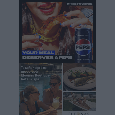
δεν υπάρχουν περιθώρια εφησυχασμού
Ειδήσεις
•
πριν 10 ώρες
Στον Άγιο Νικόλαο Χάλκης ανοίγει ξανά το
ανανεωμένο εκκλησιαστικό μουσείο από τη Λέσχη
Lions Χάλκης
Τοπικές Ειδήσεις
•
πριν 10 ώρες
Ρόδος: «Βουλιάζει» από τουρίστες – Πάνω από 1 εκατ.
επιβάτες και 55 κρουαζιερόπλοια
Τοπικές Ειδήσεις
•
πριν 10 ώρες
Γ’ Εθνική Κατηγορία: Οι ημερομηνίες των
αγωνιστικών της κανονικής περιόδου
Αθλητικά
•
πριν 16 ώρες
Συνελήφθησαν δύο άτομα στην Κάρπαθο για άγρα