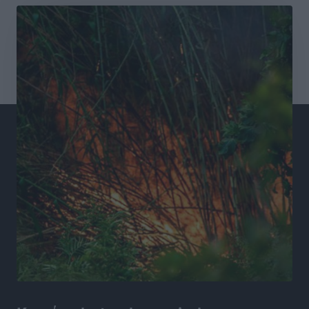
Συνελήφθησαν έξι άτομα για ηχορύπανση από
καταστήματα στο Νότιο Αιγαίο
Τοπικές Ειδήσεις
•
πριν 17 ώρες
15 Αυγούστου 2026: Πώς θα πληρωθούν όσοι
εργαστούν την αργία – Τι ισχύει για πενθήμερο,
εξαήμερο και άδειες
Ειδήσεις
•
πριν 17 ώρες
Πλούσιο πολιτιστικό πρόγραμμα τον Αύγουστο από
τον Δήμο Ρόδου
Πολιτιστικά
•
πριν 17 ώρες
Βασίλης Υψηλάντης: Ξεμπλοκάρει η έκδοση και
παραχώρηση οριστικών τίτλων κυριότητας για 224
εργατικές κατοικίες στη Ρόδο
Τοπικές Ειδήσεις
•
πριν 17 ώρες