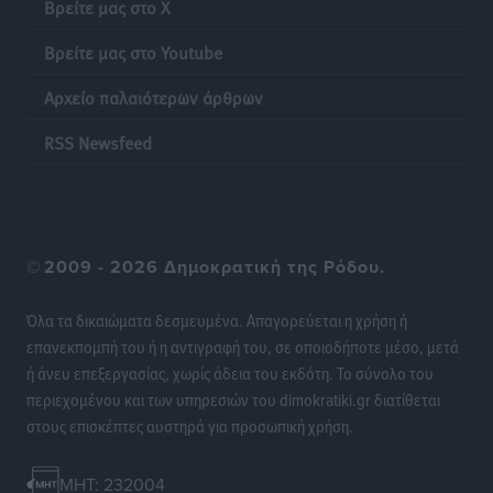
Βρείτε μας στο X
λαγοκέφαλου σε Νότιο Αιγαίο και Κρήτη
Τοπικές Ειδήσεις
•
πριν 20 ώρες
Βρείτε μας στο Youtube
Αρχείο παλαιότερων άρθρων
Οι θαυματουργές Παναγίες της Δωδεκανήσου: Τα
προσωνύμια και οι θρύλοι
RSS Newsfeed
Ρεπορτάζ
•
πριν 20 ώρες
©
2009 - 2026 Δημοκρατική της Ρόδου.
Όλα τα δικαιώματα δεσμευμένα. Απαγορεύεται η χρήση ή
επανεκπομπή του ή η αντιγραφή του, σε οποιοδήποτε μέσο, μετά
ή άνευ επεξεργασίας, χωρίς άδεια του εκδότη. Το σύνολο του
περιεχομένου και των υπηρεσιών του dimokratiki.gr διατίθεται
στους επισκέπτες αυστηρά για προσωπική χρήση.
MHT: 232004