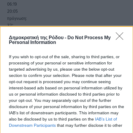
06:19
20:05
πρόγνωση:
32
°
ΔΕ
Δημοκρατική της Ρόδου -
Do Not Process My
30
°
Personal Information
ΤΡ
28
°
If you wish to opt-out of the sale, sharing to third parties, or
ΤΕ
processing of your personal or sensitive information for
28
°
targeted advertising by us, please use the below opt-out
ΠΕ
section to confirm your selection. Please note that after your
opt-out request is processed you may continue seeing
interest-based ads based on personal information utilized by
us or personal information disclosed to third parties prior to
your opt-out. You may separately opt-out of the further
disclosure of your personal information by third parties on the
IAB’s list of downstream participants. This information may
also be disclosed by us to third parties on the
IAB’s List of
Downstream Participants
that may further disclose it to other
third parties.