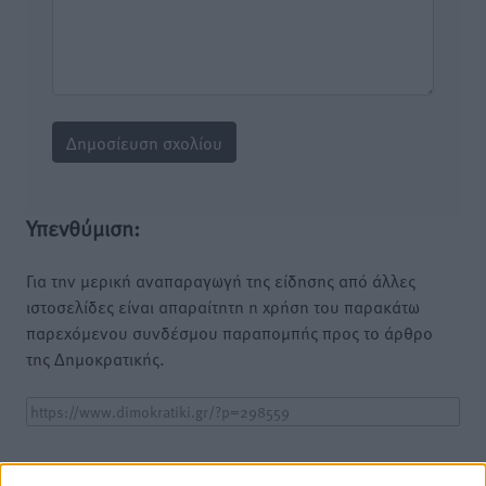
Υπενθύμιση:
Για την μερική αναπαραγωγή της είδησης από άλλες
ιστοσελίδες είναι απαραίτητη η χρήση του παρακάτω
παρεχόμενου συνδέσμου παραπομπής προς το άρθρο
της Δημοκρατικής.