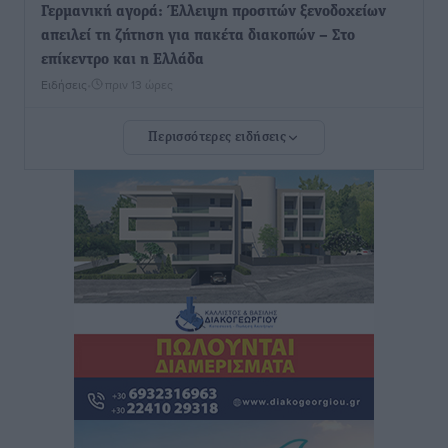
Γερμανική αγορά: Έλλειψη προσιτών ξενοδοχείων
απειλεί τη ζήτηση για πακέτα διακοπών – Στο
επίκεντρο και η Ελλάδα
Ειδήσεις
•
πριν 13 ώρες
Περισσότερες ειδήσεις
Νέο ξενοδοχείο στη Ρόδο για την H Hotels –
Χατζηλαζάρου – Προχωρά καινούργιο ξενοδοχείο
στην Κω
Τοπικές Ειδήσεις
•
πριν 13 ώρες
Αυτοκίνητο μπήκε παράνομα σε μονόδρομο στο
Μαστιχάρι – Αναποδογύρισε όχημα με μητέρα και
5χρονο παιδί
Τοπικές Ειδήσεις
•
πριν 13 ώρες
“Η Ευρώπη αντιμετώπιζε το προσφυγικό σαν ταινία
τρόμου” – Η συγκλονιστική μαρτυρία της Χαρούλας
Γιασιράνη στον RV για τα γεγονότα που οδήγησαν στο