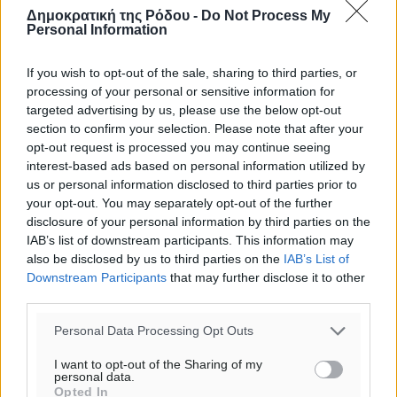
o καιρός τώρα:
Δημοκρατική της Ρόδου -
Do Not Process My
Personal Information
24
°
αίθριος καιρός
If you wish to opt-out of the sale, sharing to third parties, or
37
%
processing of your personal or sensitive information for
14
km/h
targeted advertising by us, please use the below opt-out
Δ-ΝΔ
section to confirm your selection. Please note that after your
25
27
°/
°
opt-out request is processed you may continue seeing
06:18
interest-based ads based on personal information utilized by
us or personal information disclosed to third parties prior to
20:07
your opt-out. You may separately opt-out of the further
πρόγνωση:
disclosure of your personal information by third parties on the
31
°
IAB’s list of downstream participants. This information may
ΣΑ
also be disclosed by us to third parties on the
IAB’s List of
29
°
Downstream Participants
that may further disclose it to other
ΚΥ
third parties.
29
°
Personal Data Processing Opt Outs
ΔΕ
30
°
I want to opt-out of the Sharing of my
ΤΡ
personal data.
Opted In