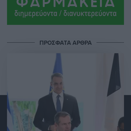
Αθλητικά
•
πριν 14 ώρες
Ολοκλήρωση του έργου αναβάθμισης των
υποδομών του Νεστορίδειου Μελάθρου
Τοπικές Ειδήσεις
•
πριν 15 ώρες
ΠΡΟΣΦΑΤΑ ΑΡΘΡΑ
Γ.Σ. Διαγόρας: Στα «κυανέρυθρα» ο Janni Pembe
Αθλητικά
•
πριν 16 ώρες
Σύλληψη 21χρονου για ναρκωτικά στη Ρόδο
Τοπικές Ειδήσεις
•
πριν 16 ώρες
Με 13,1% κάλυψη εργαζομένων από συλλογικές
συμβάσεις, η Ελλάδα στον “πάτο” της ΕΕ
Απόψεις
•
πριν 16 ώρες
Στο νοσοκομείο της Ρόδου αύριο ο Άδωνις Γεωργιάδης
Τοπικές Ειδήσεις
•
πριν 17 ώρες