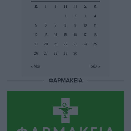
Δ
Τ
Τ
Π
Π
Σ
Κ
Φοίβος: Εν αναμονή του Νίκου Λαζίδη
1
2
3
4
Αθλητικά
•
πριν 14 ώρες
5
6
7
8
9
10
11
Ιάλυσος Β’: Νωρίς νωρίς μπήκαν στα βάσανα της
12
13
14
15
16
17
18
προετοιμασίας
19
20
21
22
23
24
25
Αθλητικά
•
πριν 14 ώρες
26
27
28
29
30
Εθνικός Αρχίπολης: Μεγάλο βήμα προόδου η ίδρυση
« Μάι
Ιούλ »
Ακαδημίας
Αθλητικά
•
πριν 14 ώρες
ΦΑΡΜΑΚΕΙΑ
Ιππότες: Με το βλέμμα στραμμένο στο μέλλον
Αθλητικά
•
πριν 14 ώρες
ΠΑΜΕ ΣΤΟΙΧΗΜΑ: Περισσότερα από 95 εκατομμύρια
ευρώ σε κέρδη μοίρασε τον Ιούλιο